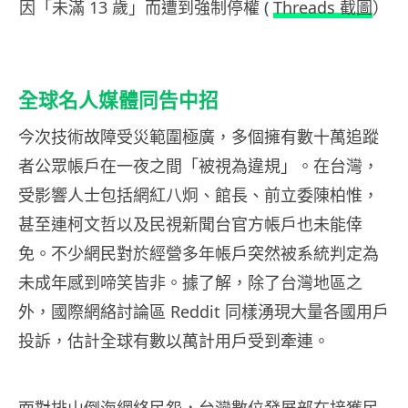
因「未滿 13 歲」而遭到強制停權 (
Threads 截圖
）
全球名人媒體同告中招
今次技術故障受災範圍極廣，多個擁有數十萬追蹤
者公眾帳戶在一夜之間「被視為違規」。在台灣，
受影響人士包括網紅八炯、館長、前立委陳柏惟，
甚至連柯文哲以及民視新聞台官方帳戶也未能倖
免。不少網民對於經營多年帳戶突然被系統判定為
未成年感到啼笑皆非。據了解，除了台灣地區之
外，國際網絡討論區 Reddit 同樣湧現大量各國用戶
投訴，估計全球有數以萬計用戶受到牽連。
面對排山倒海網絡民怨，台灣數位發展部在接獲民