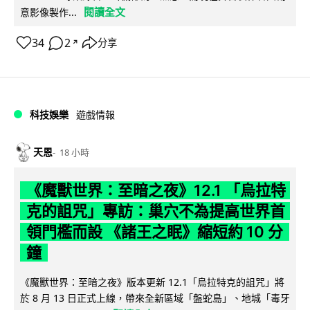
閱讀全文
意影像製作...
34
2
分享
↗
科技娛樂
遊戲情報
天恩
18 小時
《魔獸世界：至暗之夜》12.1 「烏拉特
克的詛咒」專訪：巢穴不為提高世界首
領門檻而設 《諸王之眠》縮短約 10 分
鐘
《魔獸世界：至暗之夜》版本更新 12.1「烏拉特克的詛咒」將
於 8 月 13 日正式上線，帶來全新區域「盤蛇島」、地城「毒牙