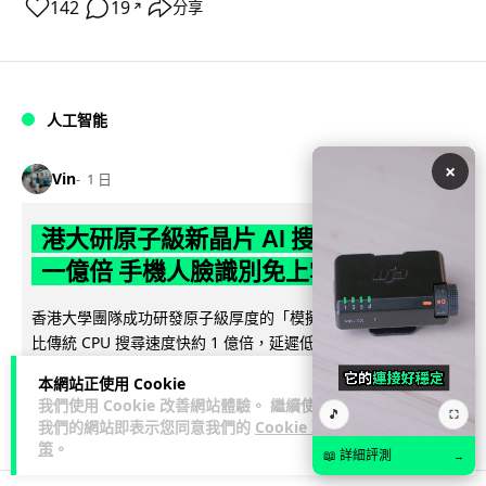
142
19
分享
↗
人工智能
×
Vin
1 日
港大研原子級新晶片 AI 搜尋速度提升
一億倍 手機人臉識別免上雲端
香港大學團隊成功研發原子級厚度的「模擬存內搜尋」晶片，
比傳統 CPU 搜尋速度快約 1 億倍，延遲低至 36 皮秒（即
閱讀全文
0.00000000...
本網站正使用 Cookie
我們使用 Cookie 改善網站體驗。 繼續使用
🎵
381
86
分享
⛶
↗
我們的網站即表示您同意我們的
Cookie 政
策
。
📖 詳細評測
→