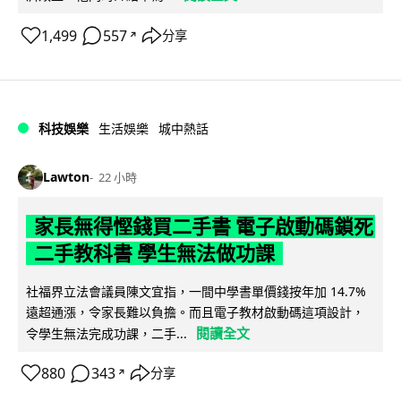
1,499
557
分享
↗
科技娛樂
生活娛樂
城中熱話
Lawton
22 小時
家長無得慳錢買二手書 電子啟動碼鎖死
二手教科書 學生無法做功課
社福界立法會議員陳文宜指，一間中學書單價錢按年加 14.7%
遠超通漲，令家長難以負擔。而且電子教材啟動碼這項設計，
閱讀全文
令學生無法完成功課，二手...
880
343
分享
↗