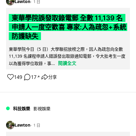
Lawton
1 日
東華學院誤發取錄電郵 全數 11,139 名
申請人一度空歡喜 專家:人為疏忽+系統
防護缺失
東華學院今日（5 日）大學聯招放榜之際，因人為疏忽向全數
11,139 名課程申請人錯誤發出取錄通知電郵，令大批考生一度
閱讀全文
以為獲得學位取錄，事...
149
17
分享
↗
科技娛樂
影視娛樂
Lawton
1 日