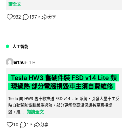
讀全文
932
197
分享
↗
人工智能
arthur
1 日
Tesla HW3 舊硬件裝 FSD v14 Lite 頻
現過熱 部分電腦損毀車主須自費維修
Tesla 向 HW3 舊車款推送 FSD v14 Lite 系統，引發大量車主反
映自動駕駛電腦嚴重過熱，部分更觸發高溫保護甚至直接燒
閱讀全文
毀，須...
10
1
分享
↗