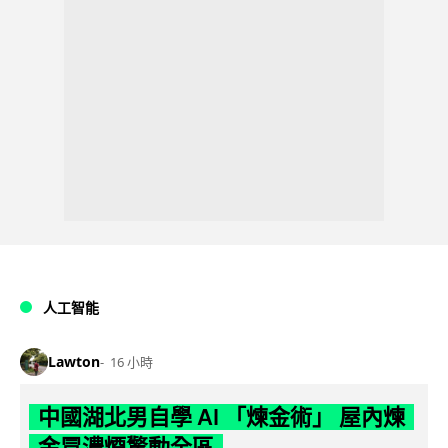
人工智能
Lawton
16 小時
中國湖北男自學 AI 「煉金術」 屋內煉
金冒濃煙驚動全區