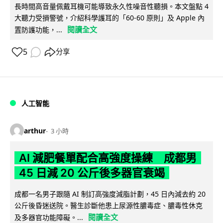
長時間高音量佩戴耳機可能導致永久性噪音性聽損。本文盤點 4
大聽力受損警號，介紹科學護耳的「60-60 原則」及 Apple 內
閱讀全文
置防護功能，...
5
分享
人工智能
arthur
3 小時
AI 減肥餐單配合高強度操練 成都男
45 日減 20 公斤後多器官衰竭
成都一名男子跟隨 AI 制訂高強度減脂計劃，45 日內減去約 20
公斤後昏迷送院。醫生診斷他患上尿源性膿毒症、膿毒性休克
閱讀全文
及多器官功能障礙。...