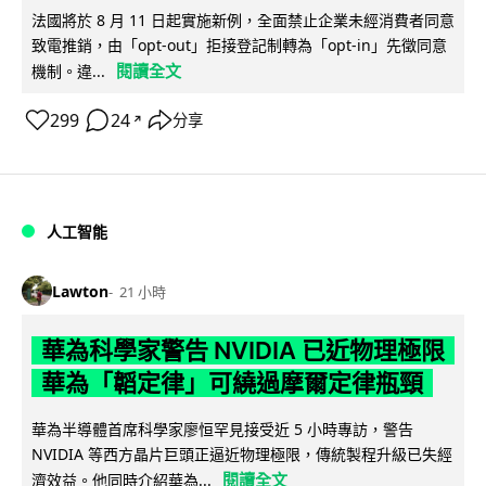
法國將於 8 月 11 日起實施新例，全面禁止企業未經消費者同意
致電推銷，由「opt-out」拒接登記制轉為「opt-in」先徵同意
閱讀全文
機制。違...
299
24
分享
↗
人工智能
Lawton
21 小時
華為科學家警告 NVIDIA 已近物理極限
華為「韜定律」可繞過摩爾定律瓶頸
華為半導體首席科學家廖恒罕見接受近 5 小時專訪，警告
NVIDIA 等西方晶片巨頭正逼近物理極限，傳統製程升級已失經
閱讀全文
濟效益。他同時介紹華為...