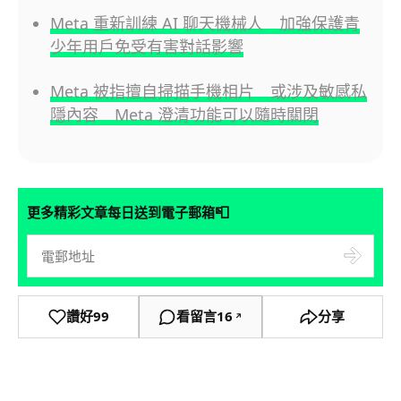
Meta 重新訓練 AI 聊天機械人 加強保護青
少年用戶免受有害對話影響
Meta 被指擅自掃描手機相片 或涉及敏感私
隱內容 Meta 澄清功能可以隨時關閉
📮
更多精彩文章每日送到電子郵箱
讚好
99
看留言
16
分享
↗