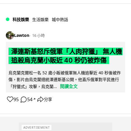
科技娛樂
生活娛樂
城中熱話
Lawton
16 小時
澤連斯基怒斥俄軍「人肉狩獵」 無人機
追殺烏克蘭小販近 40 秒仍被炸傷
烏克蘭克爾松一名 52 歲小販被俄軍無人機追擊近 40 秒後被炸
傷，影片由烏克蘭總統澤連斯基公開。他直斥俄軍對平民進行
閱讀全文
「狩獵式」攻擊，烏克蘭...
95
54
分享
↗
ADVERTISEMENT