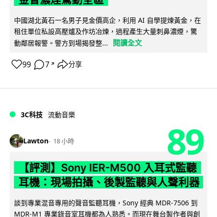
中國湖北黃石一名男子見金價高企，利用 AI 自學提煉黃金，在
租住單位私設高壓爐及作坊冶煉，過程產生大量刺鼻濃煙，驚
閱讀全文
動鄰居報警。警方到場揭發整...
99
7
分享
↗
3C科技
流動音樂
89
Lawton
18 小時
【評測】Sony IER-M500 入耳式監聽
耳機：現場拍攝、後製監聽與人聲利器
談到專業混音專用的聲音監聽耳機，Sony 經典 MDR-7506 到
MDR-M1 專業錄音室耳機都為人熟悉。而現在舞台製作者與創