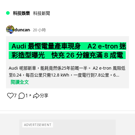
科技娛樂
科技新聞
duncan
20 小時
Audi 最慳電量產車現身 A2 e-tron 迷
彩造型曝光 快充 26 分鐘充滿 8 成電
Audi 呢部新車，能耗竟然係25年前嘅一半。 A2 e-tron 風阻低
至0.24，每百公里只需12.8 kWh，一度電行到7.8公里。6...
閱讀全文
7
1
分享
↗
ADVERTISEMENT