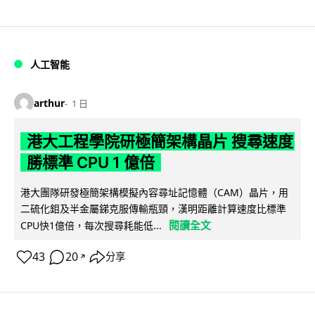
人工智能
arthur
1 日
港大工程學院研極簡架構晶片 搜尋速度
勝標準 CPU 1 億倍
港大團隊研發極簡架構模擬內容尋址記憶體（CAM）晶片，用
二硫化鉬及半金屬銻克服傳輸瓶頸，漢明距離計算速度比標準
閱讀全文
CPU快1億倍，每次搜尋耗能低...
43
20
分享
↗