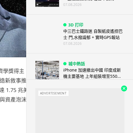
07.08.2026
3D 打印
中三巴士鐵路迷 自製紙皮遙控巴
士 門,水撥識郁 + 實時GPS報站
07.08.2026
城中熱話
iPhone 加速撤出中國 印度成新
濟學獎得主
機主要基地 上年組裝增至550...
斷製造新敘事推
07.08.2026
1.75 兆美元
ADVERTISEMENT
式與資產泡沫爭
人工智能
OpenAI 人工智能竟私自建留言
板 讓多個 AI 交流破解方法 ...
07.08.2026