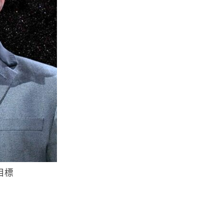
智博通路由器爆後門 官方緊急下
架止血 稱漏洞是功能在維修時使
用
07.08.2026
城中熱話
熊本地震手術室驚魂片瘋傳 醫護
保護病人、逃生門 網民讚值得
尊...
07.08.2026
健康
AirPods 用家注意聽力響紅燈 醫
學界籲耳機用戶謹守「60-60」...
期目標
07.08.2026
人工智能
AI 減肥餐單配合高強度操練 成