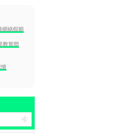
06.08.2026
人工智能
遠離網絡假期
Meta AI 模型測試期間入侵他家
公司 三大 AI 巨頭接連曝安全
漏...
是教育問
06.08.2026
記憶
科技新聞
Audi 最慳電量產車現身 A2 e-
tron 迷彩造型曝光 快充 2...
06.08.2026
城中熱話
法國 8 月 11 日出新例 未經同意
嚴禁 Cold Call 違規企...
06.08.2026