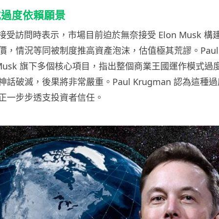
式過度依賴願景
man 接受訪問時表示，市場目前迫於無奈接受 Elon Musk
，情況等同被制度推高資產泡沫，估值極其荒謬。Paul Kr
n Musk 旗下多個核心項目，指出整個商業王國運作模式
話破滅，後果將非常嚴重。Paul Krugman 認為這種
正一步步透支投資者信任。