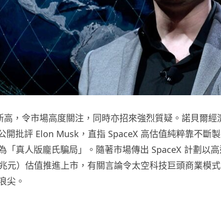
股價創新高，令市場高度關注，同時亦招來強烈質疑。諾貝爾經
an 公開批評 Elon Musk，直指 SpaceX 高估值純粹靠不
「真人版龐氏騙局」。隨著市場傳出 SpaceX 計劃以高達 
.65 兆元）估值推進上市，有關言論令太空科技巨頭商業模
浪尖。