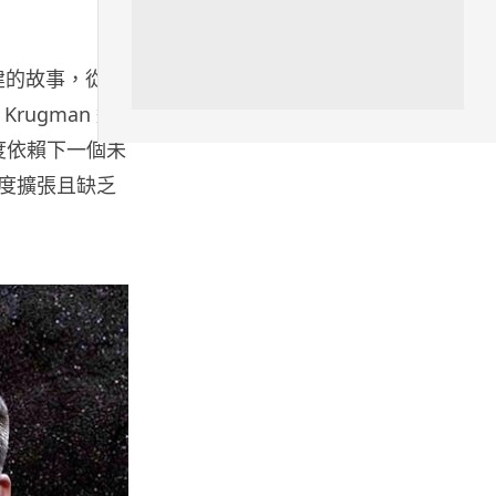
城中熱話
特朗普嘲電動車主有里程病 剩
 構建的故事，從而
75% 電量即焦慮發作 狂言一手
終...
ugman 進
07.08.2026
過度依賴下一個未
過度擴張且缺乏
人工智能
微軟刪走 32GB RAM 遊戲建議
分析: 為 8GB Surf...
07.08.2026
影視娛樂
訂購 43 億日元精品後棄單 大阪
女 2 年後終被捕 涉海賊王...
07.08.2026
資訊保安