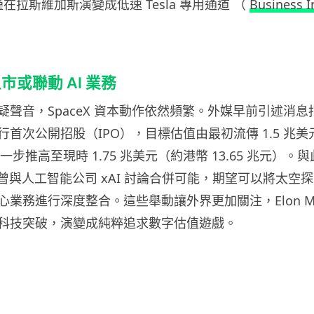
在拉斯維加斯演變成低速 Tesla 專用通道 （
Business I
或聯動 AI 業務
疑聲音，SpaceX 資本動作依然頻繁。外媒早前引述消
首次公開招股（IPO），目標估值由最初流傳 1.5 兆
進一步推高至現時 1.75 兆美元（約港幣 13.65 兆元）
eX 曾與人工智能公司 xAI 討論合併可能，期望可以將太
業務進行深度整合。這些舉動讓外界更加關注，Elon Mu
科技突破，演變成純粹追求數字估值遊戲。