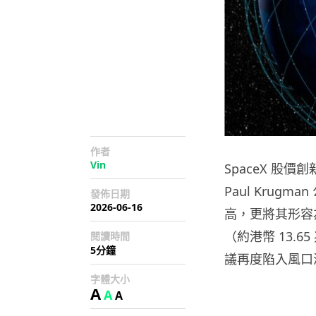
作者
Vin
SpaceX 
Paul Krugm
發佈日期
2026-06-16
高，更將其形容為
（約港幣 13
閱讀時間
5分鐘
議再度陷入風口
字體大小
A
A
A