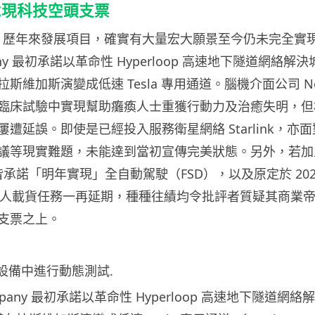
兌現科技空頭支票
Musk 歷年來發展項目，確實有大量宏大願景至今仍未完全
mpany 最初承諾以革命性 Hyperloop 高速地下隧道網絡
維加斯演變成低速 Tesla 專用通道。腦機介面公司 Neur
臨床試驗中實現幫助癱瘓人士重獲行動力及治癒失明，但
遭延誤。即使是已經投入服務衛星網絡 Starlink，亦
等現實難題，未能達到當初宣傳完美狀態。另外，若加上 T
年皆承諾「明年實現」全自動駕駛（FSD），以及原定於 202
 火星無人載貨任務一再延期，種種往績均令批評者質疑其商業
支票之上。
Company 最初承諾以革命性 Hyperloop 高速地下隧道網