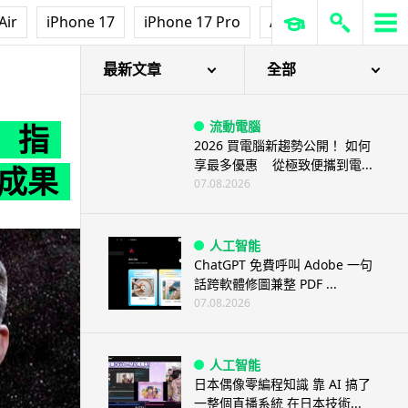
Air
iPhone 17
iPhone 17 Pro
AirPods Pro 3
Ap
成果
最新文章
全部
流動電腦
」指
2026 買電腦新趨勢公開！ 如何
享最多優惠 從極致便攜到電...
實成果
07.08.2026
人工智能
ChatGPT 免費呼叫 Adobe 一句
話跨軟體修圖兼整 PDF ...
07.08.2026
人工智能
日本偶像零編程知識 靠 AI 搞了
一整個直播系統 在日本技術...