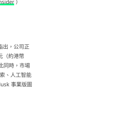
nsider
）
屋內煉金冒濃煙驚動全區
06.08.2026
流動音樂
【評測】Sony IER-M500 入耳式
監聽耳機：現場拍攝、後製監
息指出，公司正
聽...
06.08.2026
美元（約港幣
。與此同時，市場
遊戲情報
空探索、人工智能
《魔獸世界：至暗之夜》12.1
sk 事業版圖
「烏拉特克的詛咒」專訪：巢穴
不為提高世...
06.08.2026
遊戲情報
日本二手遊戲店減 90% 門市 業
績反增四成 “懷...