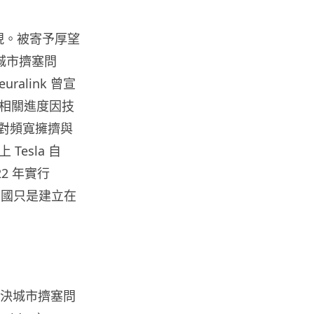
都男 45 日減 20 公斤後多器官
衰...
實現。被寄予厚望
07.08.2026
解決城市擠塞問
alink 曾宣
影音產品
相關進度因技
DJI Mic Mini 2s 實測 四發一收
同步獨立錄音 32-bi...
面對頻寬擁擠與
06.08.2026
esla 自
2 年實行
城中熱話
帝國只是建立在
澤連斯基怒斥俄軍「人肉狩獵」
無人機追殺烏克蘭小販近 40 秒
仍被炸傷
06.08.2026
人工智能
絡解決城市擠塞問
中國湖北男自學 AI 「煉金術」