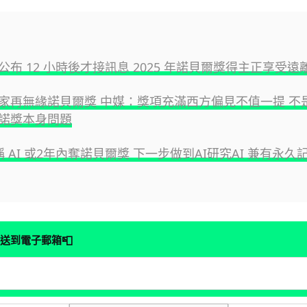
公布 12 小時後才接訊息 2025 年諾貝爾獎得主正享受
家再無緣諾貝爾獎 中媒：獎項充滿西方偏見不值一提 不
諾獎本身問題
I稱 AI 或2年內奪諾貝爾獎 下一步做到AI研究AI 兼有永久
📮
送到電子郵箱