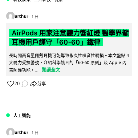
arthur
1 日
AirPods 用家注意聽力響紅燈 醫學界籲
耳機用戶謹守「60-60」鐵律
長時間高音量佩戴耳機可能導致永久性噪音性聽損。本文盤點 4
大聽力受損警號，介紹科學護耳的「60-60 原則」及 Apple 內
閱讀全文
置防護功能，...
20
分享
人工智能
arthur
1 日