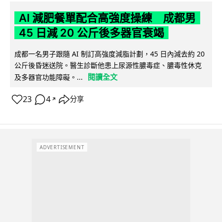
AI 減肥餐單配合高強度操練 成都男
45 日減 20 公斤後多器官衰竭
成都一名男子跟隨 AI 制訂高強度減脂計劃，45 日內減去約 20
公斤後昏迷送院。醫生診斷他患上尿源性膿毒症、膿毒性休克
閱讀全文
及多器官功能障礙。...
23
4
分享
↗
ADVERTISEMENT