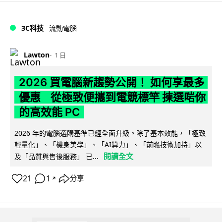
3C科技
流動電腦
Lawton
1 日
2026 買電腦新趨勢公開！ 如何享最多
優惠 從極致便攜到電競標竿 揀選啱你
的高效能 PC
2026 年的電腦選購基準已經全面升級。除了基本效能，「極致
輕量化」、「機身美學」、「AI算力」、「前瞻技術加持」以
閱讀全文
及「品質與售後服務」 已...
21
1
分享
↗