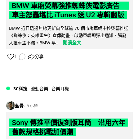
BMW 車廂熒幕強推蜘蛛俠電影廣告
車主怒轟堪比 iTunes 送 U2 專輯翻版
BMW 近日透過無線更新向全球逾 70 個市場車輛中控熒幕推送
《蜘蛛俠：英雄重生》宣傳動畫，啟動車輛即彈出通知，觸發
閱讀全文
大批車主不滿。BMW 早...
1
分享
3C科技
流動音樂
音樂耳機
藍骨
8 小時
Sony 傳推平價復刻版耳筒 沿用六年
舊款規格挑戰加價潮