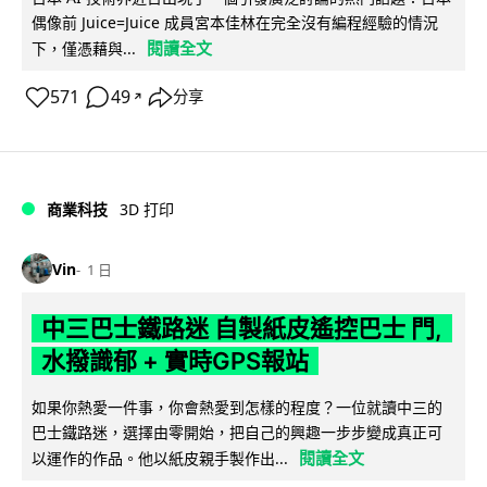
偶像前 Juice=Juice 成員宮本佳林在完全沒有編程經驗的情況
閱讀全文
下，僅憑藉與...
571
49
分享
↗
商業科技
3D 打印
Vin
1 日
中三巴士鐵路迷 自製紙皮遙控巴士 門,
水撥識郁 + 實時GPS報站
如果你熱愛一件事，你會熱愛到怎樣的程度？一位就讀中三的
巴士鐵路迷，選擇由零開始，把自己的興趣一步步變成真正可
閱讀全文
以運作的作品。他以紙皮親手製作出...