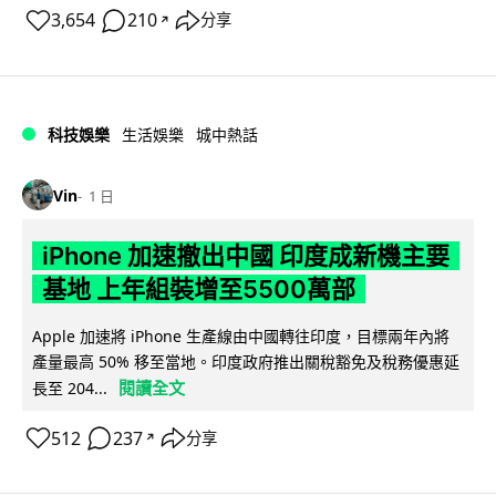
3,654
210
分享
↗
科技娛樂
生活娛樂
城中熱話
Vin
1 日
iPhone 加速撤出中國 印度成新機主要
基地 上年組裝增至5500萬部
Apple 加速將 iPhone 生產線由中國轉往印度，目標兩年內將
產量最高 50% 移至當地。印度政府推出關稅豁免及稅務優惠延
閱讀全文
長至 204...
512
237
分享
↗