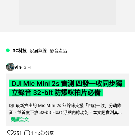
3C科技
家居無線
影音產品
Vin
2 日
DJI Mic Mini 2s 實測 四發一收同步獨
立錄音 32-bit 防爆咪拍片必備
DJI 最新推出的 Mic Mini 2s 無線咪支援「四發一收」分軌錄
音，並首度下放 32-bit Float 浮點內錄功能。本文經實測其...
閱讀全文
251
1
分享
↗