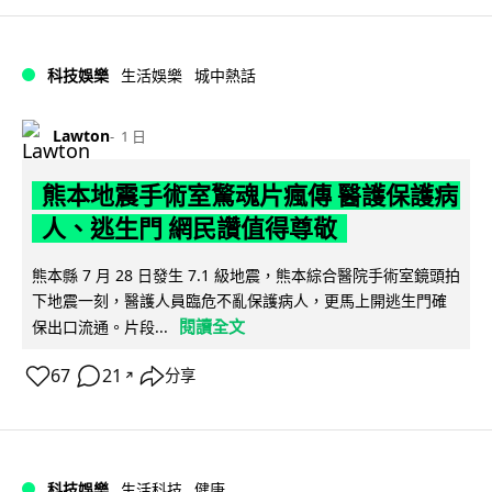
科技娛樂
生活娛樂
城中熱話
Lawton
1 日
熊本地震手術室驚魂片瘋傳 醫護保護病
人、逃生門 網民讚值得尊敬
熊本縣 7 月 28 日發生 7.1 級地震，熊本綜合醫院手術室鏡頭拍
下地震一刻，醫護人員臨危不亂保護病人，更馬上開逃生門確
閱讀全文
保出口流通。片段...
67
21
分享
↗
科技娛樂
生活科技
健康