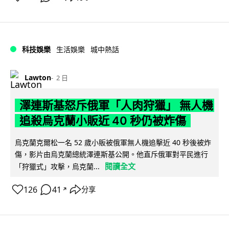
科技娛樂
生活娛樂
城中熱話
Lawton
2 日
澤連斯基怒斥俄軍「人肉狩獵」 無人機
追殺烏克蘭小販近 40 秒仍被炸傷
烏克蘭克爾松一名 52 歲小販被俄軍無人機追擊近 40 秒後被炸
傷，影片由烏克蘭總統澤連斯基公開。他直斥俄軍對平民進行
閱讀全文
「狩獵式」攻擊，烏克蘭...
126
41
分享
↗