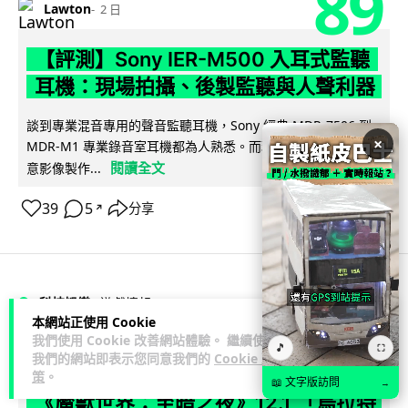
89
Lawton
2 日
【評測】Sony IER-M500 入耳式監聽
耳機：現場拍攝、後製監聽與人聲利器
談到專業混音專用的聲音監聽耳機，Sony 經典 MDR-7506 到
×
MDR-M1 專業錄音室耳機都為人熟悉。而現在舞台製作者與創
閱讀全文
意影像製作...
39
5
分享
↗
科技娛樂
遊戲情報
本網站正使用 Cookie
我們使用 Cookie 改善網站體驗。 繼續使用
🎵
⛶
天恩
2 日
我們的網站即表示您同意我們的
Cookie 政
策
。
📖 文字版訪問
→
《魔獸世界：至暗之夜》12.1 「烏拉特