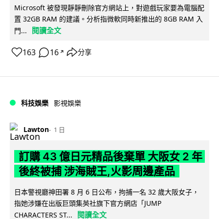
Microsoft 被發現靜靜刪除官方網站上，對遊戲玩家要為電腦配
置 32GB RAM 的建議。分析指微軟同時新推出的 8GB RAM 入
閱讀全文
門...
163
16
分享
↗
科技娛樂
影視娛樂
Lawton
1 日
訂購 43 億日元精品後棄單 大阪女 2 年
後終被捕 涉海賊王,火影周邊產品
日本警視廳神田署 8 月 6 日公布，拘捕一名 32 歲大阪女子，
指她涉嫌在出版巨頭集英社旗下官方網店「JUMP
閱讀全文
CHARACTERS ST...