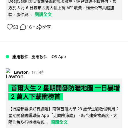
DeepSeek 因低價策略掀起需求熱潮，運算資源不勝負荷，官
方於 8 月 6 日宣布即將大幅上調 API 收費，惟未公布具體加
閱讀全文
幅。事件與...
53
16
分享
↗
iOS App
應用軟件
應用軟件
Lawton
17 小時
首爾大生 2 星期開發防曬地圖 一日暴增
2 萬人下載衝榜首
【行路都要揀好有遮陰】南韓首爾大學 23 歲學生劉敏俊利用 2
星期開發防曬導航 App「走向陰涼處」，結合建築物高度、太
閱讀全文
陽仰角及行道樹陰影...