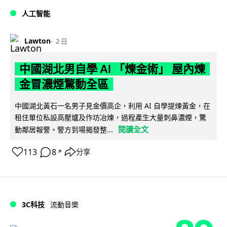
人工智能
Lawton
2 日
中國湖北男自學 AI 「煉金術」 屋內煉
金冒濃煙驚動全區
中國湖北黃石一名男子見金價高企，利用 AI 自學提煉黃金，在
租住單位私設高壓爐及作坊冶煉，過程產生大量刺鼻濃煙，驚
閱讀全文
動鄰居報警。警方到場揭發整...
113
8
分享
↗
3C科技
流動音樂