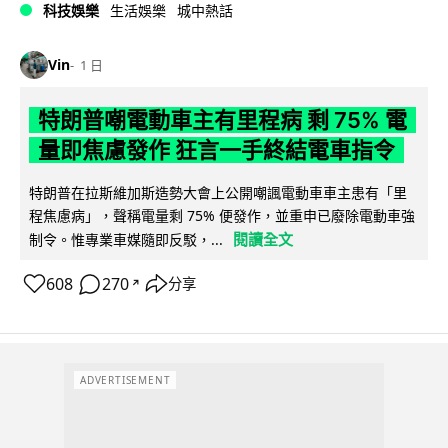
科技娛樂
生活娛樂
城中熱話
Vin
1 日
特朗普嘲電動車主有里程病 剩 75% 電
量即焦慮發作 狂言一手終結電車指令
特朗普在拉斯維加斯造勢大會上公開嘲諷電動車車主患有「里
程焦慮病」，聲稱電量剩 75% 便發作，並重申已廢除電動車強
閱讀全文
制令。惟專業車媒隨即反駁，...
608
270
分享
↗
ADVERTISEMENT