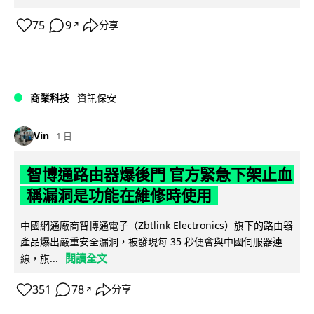
75
9
分享
↗
商業科技
資訊保安
Vin
1 日
智博通路由器爆後門 官方緊急下架止血
稱漏洞是功能在維修時使用
中國網通廠商智博通電子（Zbtlink Electronics）旗下的路由器
產品爆出嚴重安全漏洞，被發現每 35 秒便會與中國伺服器連
閱讀全文
線，旗...
351
78
分享
↗