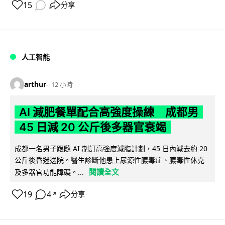
15
分享
人工智能
arthur
12 小時
AI 減肥餐單配合高強度操練 成都男
45 日減 20 公斤後多器官衰竭
成都一名男子跟隨 AI 制訂高強度減脂計劃，45 日內減去約 20
公斤後昏迷送院。醫生診斷他患上尿源性膿毒症、膿毒性休克
閱讀全文
及多器官功能障礙。...
19
4
分享
↗