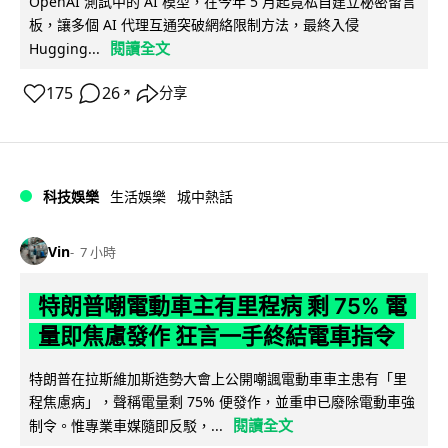
OpenAI 測試中的 AI 模型，在今年 5 月起竟私自建立秘密留言
板，讓多個 AI 代理互通突破網絡限制方法，最終入侵
閱讀全文
Hugging...
175
26
分享
↗
科技娛樂
生活娛樂
城中熱話
Vin
7 小時
特朗普嘲電動車主有里程病 剩 75% 電
量即焦慮發作 狂言一手終結電車指令
特朗普在拉斯維加斯造勢大會上公開嘲諷電動車車主患有「里
程焦慮病」，聲稱電量剩 75% 便發作，並重申已廢除電動車強
閱讀全文
制令。惟專業車媒隨即反駁，...