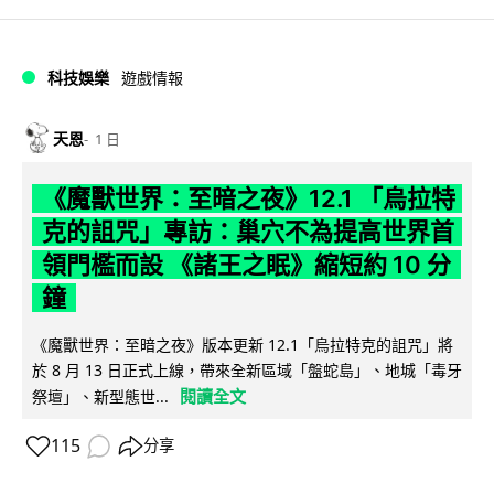
科技娛樂
遊戲情報
天恩
1 日
《魔獸世界：至暗之夜》12.1 「烏拉特
克的詛咒」專訪：巢穴不為提高世界首
領門檻而設 《諸王之眠》縮短約 10 分
鐘
《魔獸世界：至暗之夜》版本更新 12.1「烏拉特克的詛咒」將
於 8 月 13 日正式上線，帶來全新區域「盤蛇島」、地城「毒牙
閱讀全文
祭壇」、新型態世...
115
分享