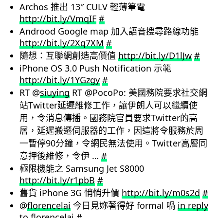
Archos 推出 13″ CULV 輕薄筆電
http://bit.ly/VmqIF
#
Androod Google map 加入語音搜尋路線功能
http://bit.ly/2Xq7XM
#
隨想：互聯網創造高價值
http://bit.ly/D1lJw
#
iPhone OS 3.0 Push Notification 示範
http://bit.ly/1YGzgy
#
RT @
siuying
RT @PocoPo: 美國務院要求社交網
站Twitter延遲維修工作，讓伊朗人可以繼續使
用，令消息傳播。國務院官員要求Twitter的高
層，延遲搬遷伺服器的工作，因這將令服務於周
一暫停90分鐘，令網民無法使用。Twitter高層同
意押後維修，令伊 …
#
極限機能之 Samsung Jet S8000
http://bit.ly/r1pbB
#
舊貨 iPhone 3G 悄悄升價
http://bit.ly/m0s2d
#
@
florencelai
今日見妳著得好 formal 喎
in reply
to florencelai
#