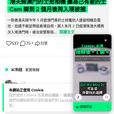
港夫婦澳門的士拾相機 據為己有被的士
Cam 睇到 2 個月後再入境被捕
一對香港夫婦今年 5 月遊澳門乘的士拾獲他人遺留相機及電
池，拾遺不報並帶返香港自用。兩人本月 2 日經港珠澳大橋再
閱讀全文
次入境澳門時，被治安警察局...
×
537
75
分享
↗
3C科技
家居無線
Vin
1 日
本網站正使用 Cookie
我們使用 Cookie 改善網站體驗。 繼續使用
逾 20 款平價路由器爆後門 每 35 秒自
🎵
⛶
我們的網站即表示您同意我們的
Cookie 政
動連線回中國 全球 10 萬用家私隱堪憂
策
。
📖 詳細評測
→