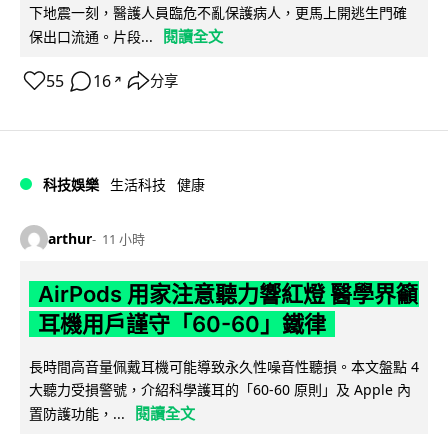
下地震一刻，醫護人員臨危不亂保護病人，更馬上開逃生門確
閱讀全文
保出口流通。片段...
55
16
分享
↗
科技娛樂
生活科技
健康
arthur
11 小時
AirPods 用家注意聽力響紅燈 醫學界籲
耳機用戶謹守「60-60」鐵律
長時間高音量佩戴耳機可能導致永久性噪音性聽損。本文盤點 4
大聽力受損警號，介紹科學護耳的「60-60 原則」及 Apple 內
閱讀全文
置防護功能，...