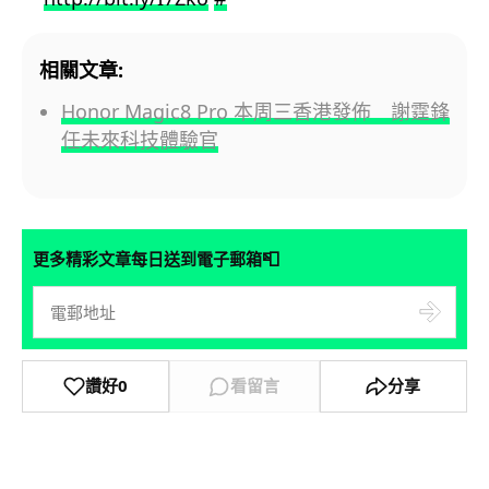
相關文章:
Honor Magic8 Pro 本周三香港發佈 謝霆鋒
任未來科技體驗官
📮
更多精彩文章每日送到電子郵箱
讚好
0
看留言
分享