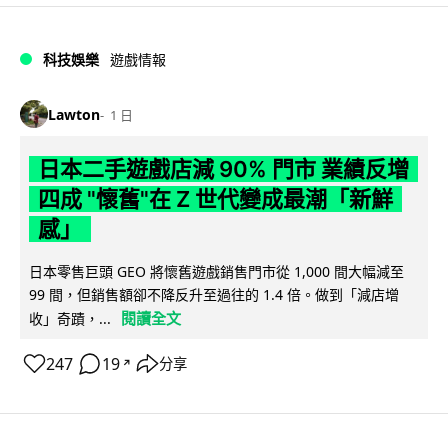
科技娛樂
遊戲情報
Lawton
1 日
日本二手遊戲店減 90% 門市 業績反增
四成 "懷舊"在 Z 世代變成最潮「新鮮
感」
日本零售巨頭 GEO 將懷舊遊戲銷售門市從 1,000 間大幅減至
99 間，但銷售額卻不降反升至過往的 1.4 倍。做到「減店增
閱讀全文
收」奇蹟，...
247
19
分享
↗