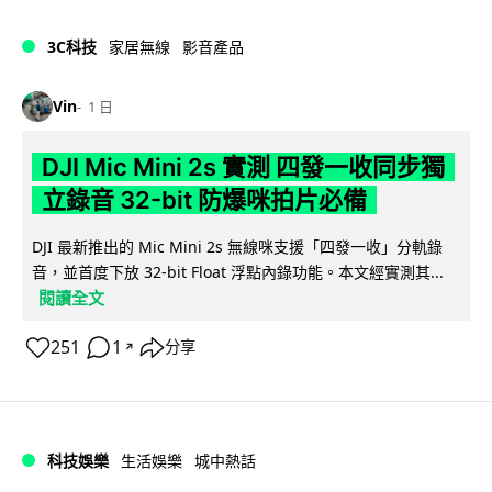
3C科技
家居無線
影音產品
Vin
1 日
DJI Mic Mini 2s 實測 四發一收同步獨
立錄音 32-bit 防爆咪拍片必備
DJI 最新推出的 Mic Mini 2s 無線咪支援「四發一收」分軌錄
音，並首度下放 32-bit Float 浮點內錄功能。本文經實測其...
閱讀全文
251
1
分享
↗
科技娛樂
生活娛樂
城中熱話