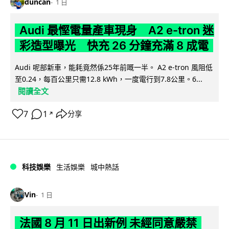
duncan
1 日
Audi 最慳電量產車現身 A2 e-tron 迷
彩造型曝光 快充 26 分鐘充滿 8 成電
Audi 呢部新車，能耗竟然係25年前嘅一半。 A2 e-tron 風阻低
至0.24，每百公里只需12.8 kWh，一度電行到7.8公里。6...
閱讀全文
7
1
分享
↗
科技娛樂
生活娛樂
城中熱話
Vin
1 日
法國 8 月 11 日出新例 未經同意嚴禁