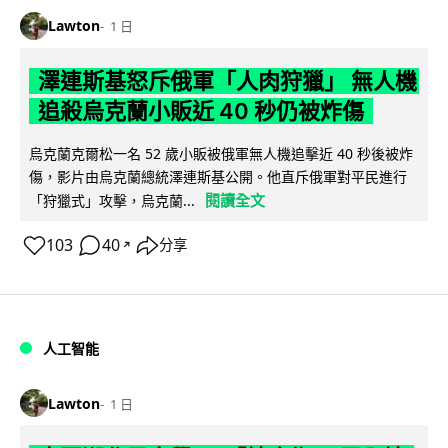
Lawton
1 日
澤連斯基怒斥俄軍「人肉狩獵」 無人機
追殺烏克蘭小販近 40 秒仍被炸傷
烏克蘭克爾松一名 52 歲小販被俄軍無人機追擊近 40 秒後被炸
傷，影片由烏克蘭總統澤連斯基公開。他直斥俄軍對平民進行
閱讀全文
「狩獵式」攻擊，烏克蘭...
103
40
分享
↗
人工智能
Lawton
1 日