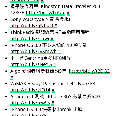
追平硬碟容量! Kingston Data Traveler 200
128GB
http://bit.ly/LnUIc
#
Sony VAIO type N 新系登場!
http://bit.ly/qNbuO
#
ThinkPad父親節優惠 -送電腦應用課程
http://bit.ly/zLawi
#
iPhone OS 3.0 不為人知的 10 項功能
http://bit.ly/1vXmWb
#
下一代Centrino更多細節曝光
http://bit.ly/sNeYG
#
Aigo 愛國者與曼聯簽約5年!
http://bit.ly/t2DG2
#
WiMAX Ready! Panasonic Let’s Note F8
http://bit.ly/ytO14
#
AnandTech測試: iPhone 3GS 效能急升54%
http://bit.ly/lxw9S
#
iPhone OS 3.0 快速 jailbreak 出爐
http://bit.ly/I7Zko
#