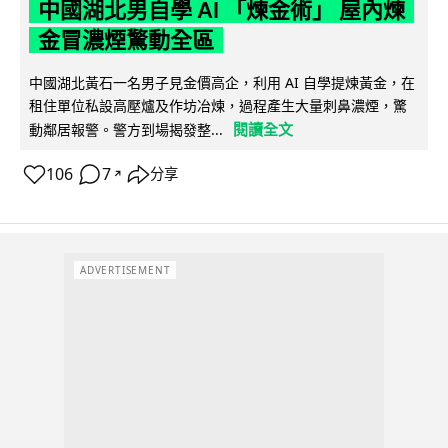
中國湖北男自學 AI 「煉金術」 屋內煉
金冒濃煙驚動全區
中國湖北黃石一名男子見金價高企，利用 AI 自學提煉黃金，在
租住單位私設高壓爐及作坊冶煉，過程產生大量刺鼻濃煙，驚
閱讀全文
動鄰居報警。警方到場揭發整...
106
7
分享
↗
ADVERTISEMENT