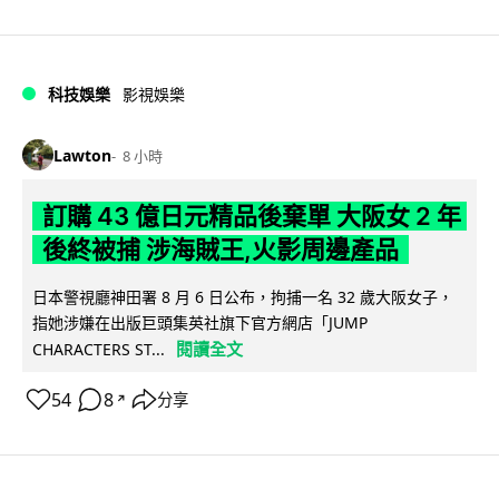
科技娛樂
影視娛樂
Lawton
8 小時
訂購 43 億日元精品後棄單 大阪女 2 年
後終被捕 涉海賊王,火影周邊產品
日本警視廳神田署 8 月 6 日公布，拘捕一名 32 歲大阪女子，
指她涉嫌在出版巨頭集英社旗下官方網店「JUMP
閱讀全文
CHARACTERS ST...
54
8
分享
↗