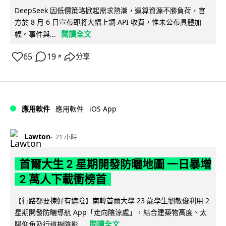
DeepSeek 因低價策略掀起需求熱潮，運算資源不勝負荷，官
方於 8 月 6 日宣布即將大幅上調 API 收費，惟未公布具體加
閱讀全文
幅。事件與...
65
19
分享
↗
iOS App
應用軟件
應用軟件
Lawton
21 小時
首爾大生 2 星期開發防曬地圖 一日暴增
2 萬人下載衝榜首
【行路都要揀好有遮陰】南韓首爾大學 23 歲學生劉敏俊利用 2
星期開發防曬導航 App「走向陰涼處」，結合建築物高度、太
閱讀全文
陽仰角及行道樹陰影...