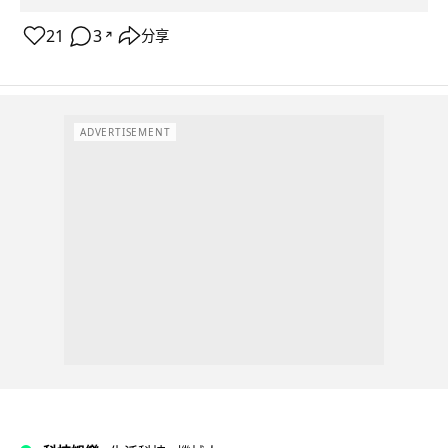
21
3
分享
↗
ADVERTISEMENT