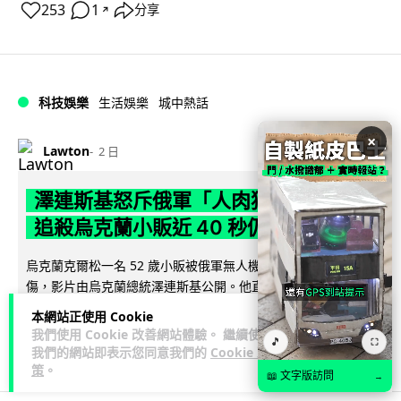
253
1
分享
↗
科技娛樂
生活娛樂
城中熱話
×
Lawton
2 日
澤連斯基怒斥俄軍「人肉狩獵」 無人機
追殺烏克蘭小販近 40 秒仍被炸傷
烏克蘭克爾松一名 52 歲小販被俄軍無人機追擊近 40 秒後被炸
傷，影片由烏克蘭總統澤連斯基公開。他直斥俄軍對平民進行
閱讀全文
「狩獵式」攻擊，烏克蘭...
本網站正使用 Cookie
我們使用 Cookie 改善網站體驗。 繼續使用
🎵
⛶
133
41
分享
↗
我們的網站即表示您同意我們的
Cookie 政
策
。
📖 文字版訪問
→