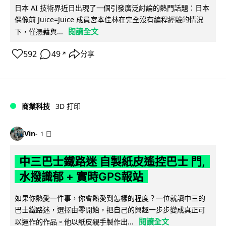
日本 AI 技術界近日出現了一個引發廣泛討論的熱門話題：日本
偶像前 Juice=Juice 成員宮本佳林在完全沒有編程經驗的情況
閱讀全文
下，僅憑藉與...
592
49
分享
↗
商業科技
3D 打印
Vin
1 日
中三巴士鐵路迷 自製紙皮遙控巴士 門,
水撥識郁 + 實時GPS報站
如果你熱愛一件事，你會熱愛到怎樣的程度？一位就讀中三的
巴士鐵路迷，選擇由零開始，把自己的興趣一步步變成真正可
閱讀全文
以運作的作品。他以紙皮親手製作出...