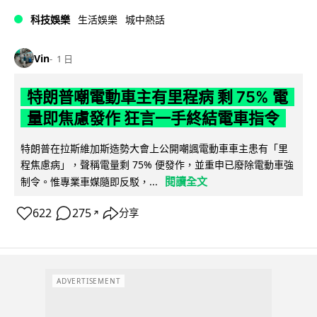
科技娛樂
生活娛樂
城中熱話
Vin
1 日
特朗普嘲電動車主有里程病 剩 75% 電
量即焦慮發作 狂言一手終結電車指令
特朗普在拉斯維加斯造勢大會上公開嘲諷電動車車主患有「里
程焦慮病」，聲稱電量剩 75% 便發作，並重申已廢除電動車強
閱讀全文
制令。惟專業車媒隨即反駁，...
622
275
分享
↗
ADVERTISEMENT