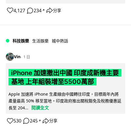
4,127
234
分享
↗
科技娛樂
生活娛樂
城中熱話
Vin
1 日
iPhone 加速撤出中國 印度成新機主要
基地 上年組裝增至5500萬部
Apple 加速將 iPhone 生產線由中國轉往印度，目標兩年內將
產量最高 50% 移至當地。印度政府推出關稅豁免及稅務優惠延
閱讀全文
長至 204...
530
245
分享
↗