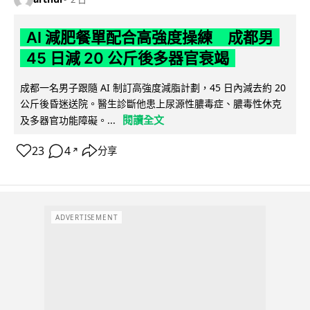
AI 減肥餐單配合高強度操練 成都男
45 日減 20 公斤後多器官衰竭
成都一名男子跟隨 AI 制訂高強度減脂計劃，45 日內減去約 20
公斤後昏迷送院。醫生診斷他患上尿源性膿毒症、膿毒性休克
閱讀全文
及多器官功能障礙。...
23
4
分享
↗
ADVERTISEMENT