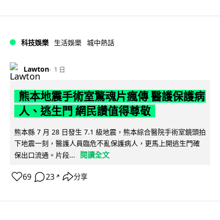
科技娛樂
生活娛樂
城中熱話
Lawton
1 日
熊本地震手術室驚魂片瘋傳 醫護保護病
人、逃生門 網民讚值得尊敬
熊本縣 7 月 28 日發生 7.1 級地震，熊本綜合醫院手術室鏡頭拍
下地震一刻，醫護人員臨危不亂保護病人，更馬上開逃生門確
閱讀全文
保出口流通。片段...
69
23
分享
↗