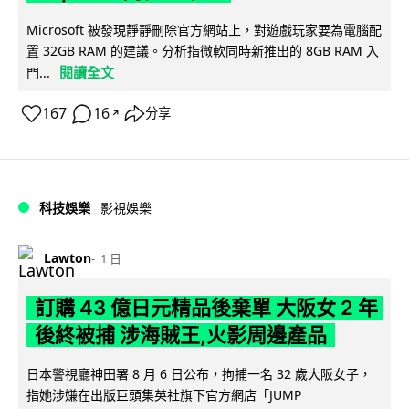
Microsoft 被發現靜靜刪除官方網站上，對遊戲玩家要為電腦配
置 32GB RAM 的建議。分析指微軟同時新推出的 8GB RAM 入
閱讀全文
門...
167
16
分享
↗
科技娛樂
影視娛樂
Lawton
1 日
訂購 43 億日元精品後棄單 大阪女 2 年
後終被捕 涉海賊王,火影周邊產品
日本警視廳神田署 8 月 6 日公布，拘捕一名 32 歲大阪女子，
指她涉嫌在出版巨頭集英社旗下官方網店「JUMP