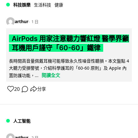
科技娛樂
生活科技
健康
arthur
1 日
AirPods 用家注意聽力響紅燈 醫學界籲
耳機用戶謹守「60-60」鐵律
長時間高音量佩戴耳機可能導致永久性噪音性聽損。本文盤點 4
大聽力受損警號，介紹科學護耳的「60-60 原則」及 Apple 內
閱讀全文
置防護功能，...
20
分享
人工智能
arthur
2 日