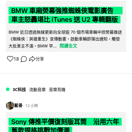
BMW 車廂熒幕強推蜘蛛俠電影廣告
車主怒轟堪比 iTunes 送 U2 專輯翻版
BMW 近日透過無線更新向全球逾 70 個市場車輛中控熒幕推送
《蜘蛛俠：英雄重生》宣傳動畫，啟動車輛即彈出通知，觸發
閱讀全文
大批車主不滿。BMW 早...
18
分享
3C科技
流動音樂
音樂耳機
藍骨
12 小時
Sony 傳推平價復刻版耳筒 沿用六年
舊款規格挑戰加價潮