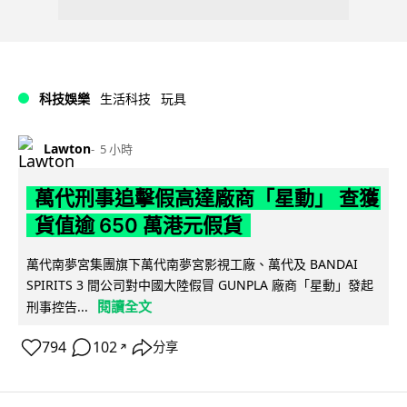
科技娛樂
生活科技
玩具
Lawton
5 小時
萬代刑事追擊假高達廠商「星動」 查獲
貨值逾 650 萬港元假貨
萬代南夢宮集團旗下萬代南夢宮影視工廠、萬代及 BANDAI
SPIRITS 3 間公司對中國大陸假冒 GUNPLA 廠商「星動」發起
閱讀全文
刑事控告...
794
102
分享
↗