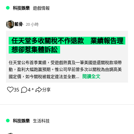
科技娛樂
遊戲情報
藍骨
20 小時
任天堂多收關稅不作退款 業績報告理
想卻惹集體訴訟
任天堂公布首季業績，受遊戲熱賣及一筆美國退還關稅款項帶
動，盈利大幅跑贏預期。惟公司早前曾多次以關稅為由調高美
閱讀全文
國定價，如今關稅被裁定違法並全數...
35
4
分享
↗
科技娛樂
生活科技