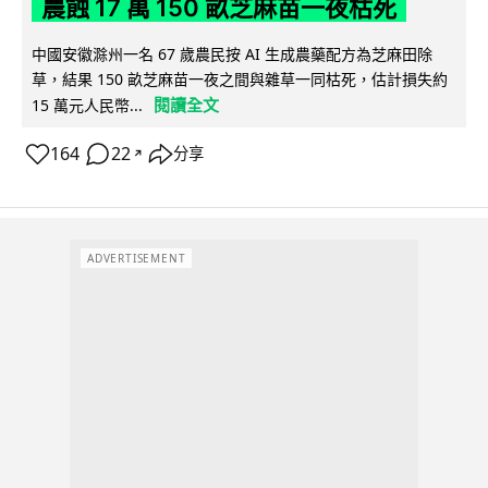
農蝕 17 萬 150 畝芝麻苗一夜枯死
中國安徽滁州一名 67 歲農民按 AI 生成農藥配方為芝麻田除
草，結果 150 畝芝麻苗一夜之間與雜草一同枯死，估計損失約
閱讀全文
15 萬元人民幣...
164
22
分享
↗
ADVERTISEMENT