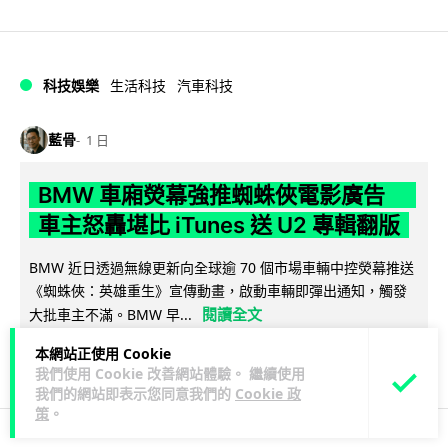
科技娛樂
生活科技
汽車科技
藍骨
1 日
BMW 車廂熒幕強推蜘蛛俠電影廣告
車主怒轟堪比 iTunes 送 U2 專輯翻版
BMW 近日透過無線更新向全球逾 70 個市場車輛中控熒幕推送
《蜘蛛俠：英雄重生》宣傳動畫，啟動車輛即彈出通知，觸發
閱讀全文
大批車主不滿。BMW 早...
本網站正使用 Cookie
36
4
分享
↗
我們使用 Cookie 改善網站體驗。 繼續使用
我們的網站即表示您同意我們的
Cookie 政
策
。