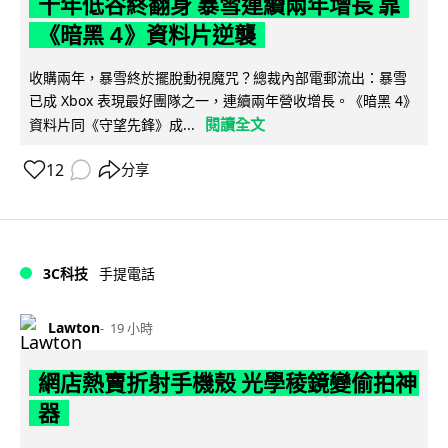
十年低谷終翻身 暴雪連續兩年增長 靠
《暗黑 4》資料片逆襲
收購兩年，暴雪終於擺脫動視魔咒？總裁內部電郵流出：暴雪
已成 Xbox 表現最好團隊之一，連續兩年營收增長。《暗黑 4》
閱讀全文
資料片同《守望先鋒》成...
12
分享
3C科技
手提電話
Lawton
19 小時
網店熱賣折射手機殼 光學稜鏡變偷拍神
器