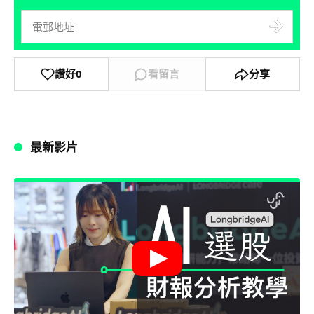
讚好
0
看留言
分享
最新影片