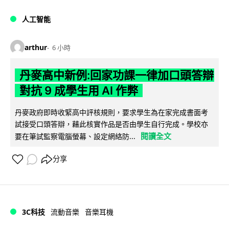
人工智能
arthur
6 小時
丹麥高中新例:回家功課一律加口頭答辯
對抗 9 成學生用 AI 作弊
丹麥政府即時收緊高中評核規則，要求學生為在家完成書面考
試接受口頭答辯，藉此核實作品是否由學生自行完成。學校亦
閱讀全文
要在筆試監察電腦螢幕、設定網絡防...
分享
3C科技
流動音樂
音樂耳機