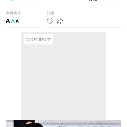
字體大小
分享
A
A
A
ADVERTISEMENT