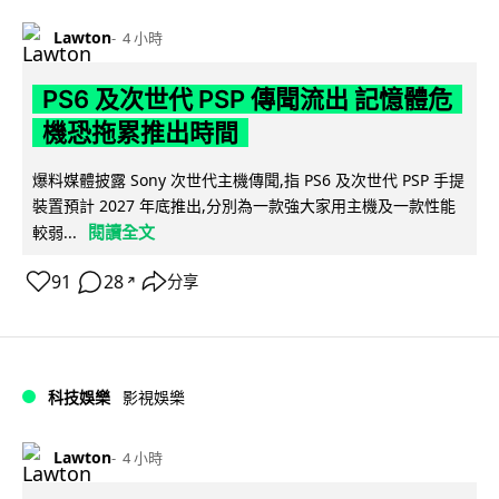
Lawton
4 小時
PS6 及次世代 PSP 傳聞流出 記憶體危
機恐拖累推出時間
爆料媒體披露 Sony 次世代主機傳聞,指 PS6 及次世代 PSP 手提
裝置預計 2027 年底推出,分別為一款強大家用主機及一款性能
閱讀全文
較弱...
91
28
分享
↗
科技娛樂
影視娛樂
Lawton
4 小時