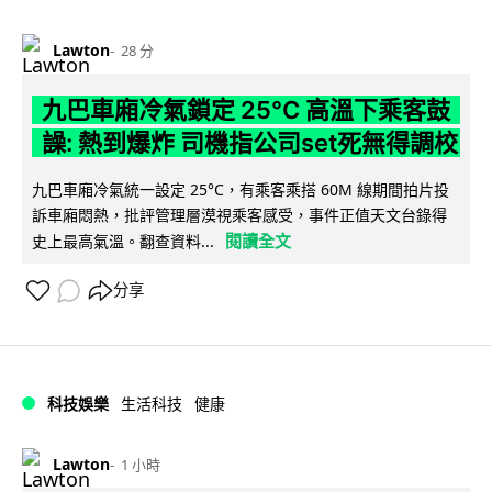
Lawton
28 分
九巴車廂冷氣鎖定 25°C 高溫下乘客鼓
譟: 熱到爆炸 司機指公司set死無得調校
九巴車廂冷氣統一設定 25°C，有乘客乘搭 60M 線期間拍片投
訴車廂悶熱，批評管理層漠視乘客感受，事件正值天文台錄得
閱讀全文
史上最高氣溫。翻查資料...
分享
科技娛樂
生活科技
健康
Lawton
1 小時