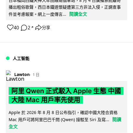
日本福岡西鐵天神大牟田線兩個車站，8 月 4 日廣播系統離奇
播出粗俗歌聲，西日本鐵道懷疑遭第三方非法入侵，正調查事
閱讀全文
件並考慮報案。網上一度傳言...
40
2
分享
↗
人工智能
Lawton
1 日
阿里 Qwen 正式駁入 Apple 生態 中國
大陸 Mac 用戶率先使用
Apple 於 2026 年 8 月 8 日公布指引，確認中國大陸合資格
閱讀
Mac 用戶可將阿里巴巴千問 (Qwen) 接駁至 Siri 及寫...
全文