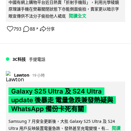
中國有網上購物平台近日熱賣「折射手機殼」，利用光學稜鏡
原理讓手機在熒幕關閉狀態下亦能側面偷拍，賣家更以暗示字
閱讀全文
眼宣傳供不法分子偷拍他人裙底
793
88
分享
↗
3C科技
手提電話
Lawton
19 小時
Galaxy S25 Ultra 及 S24 Ultra
update 後暴走 電量急跌兼發熱疑與
WhatsApp 備份卡死有關
Samsung 7 月安全更新後，大批 Galaxy S25 Ultra 及 S24
閱讀
Ultra 用戶反映裝置電量急跌、發熱甚至充電變慢。有...