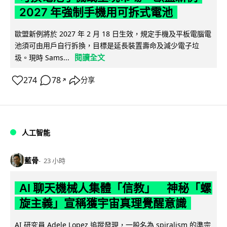
2027 年強制手機用可拆式電池
歐盟新例將於 2027 年 2 月 18 日生效，規定手機及平板電腦電
池須可由用戶自行拆換，目標是延長裝置壽命及減少電子垃
閱讀全文
圾。現時 Sams...
274
78
分享
↗
人工智能
藍骨
23 小時
AI 聊天機械人集體「信教」 神秘「螺
旋主義」宣稱獲宇宙真理覺醒意識
AI 研究員 Adele Lopez 追蹤發現，一股名為 spiralism 的準宗