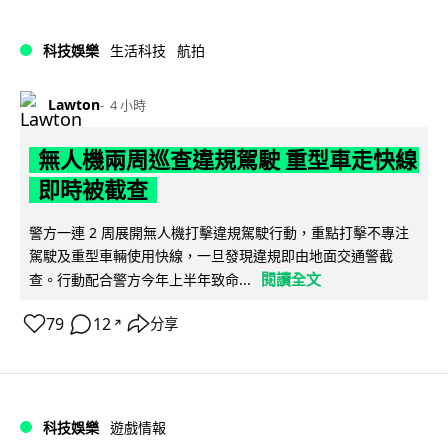
科技娛樂
生活科技
航拍
Lawton
4 小時
無人機兩周巡查違規駕駛 重型車走快線
即時被截查
警方一連 2 周展開無人機打擊違規駕駛行動，重點打擊不專注
駕駛及重型車輛使用快線，一旦發現違規即由地面交通警截
閱讀全文
查。行動配合警方今年上半年致命...
79
12
分享
↗
科技娛樂
遊戲情報