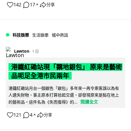
142
17
分享
↗
科技娛樂
生活娛樂
城中熱話
Lawton
1 日
港鐵紅磡站現「黐地銀包」 原來是藝術
品呃足全港市民兩年
港鐵紅磡站月台一個銀色「銀包」多年來一再令乘客誤以為有
人遺失財物，事主原本打算拾起交還，卻發現原來是黏在地上
閱讀全文
的藝術品。這件名為《失而復得》的...
121
4
分享
↗