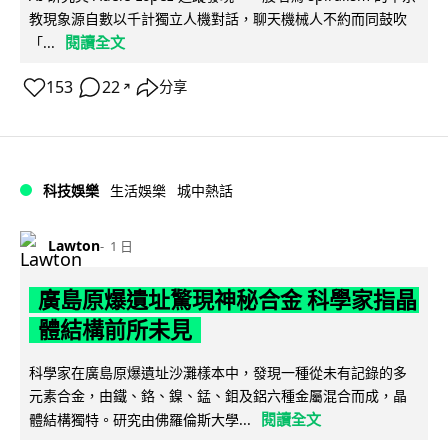
教現象源自數以千計獨立人機對話，聊天機械人不約而同鼓吹
閱讀全文
「...
153
22
分享
↗
科技娛樂
生活娛樂
城中熱話
Lawton
1 日
廣島原爆遺址驚現神秘合金 科學家指晶
體結構前所未見
科學家在廣島原爆遺址沙灘樣本中，發現一種從未有記錄的多
元素合金，由鐵、鉻、鎳、錳、鉬及鋁六種金屬混合而成，晶
閱讀全文
體結構獨特。研究由佛羅倫斯大學...