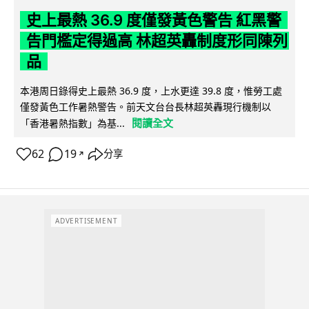
史上最熱 36.9 度僅發黃色警告 紅黑警
告門檻定得過高 林超英轟制度形同陳列
品
本港周日錄得史上最熱 36.9 度，上水更達 39.8 度，惟勞工處
僅發黃色工作暑熱警告。前天文台台長林超英轟現行機制以
閱讀全文
「香港暑熱指數」為基...
62
19
分享
↗
ADVERTISEMENT