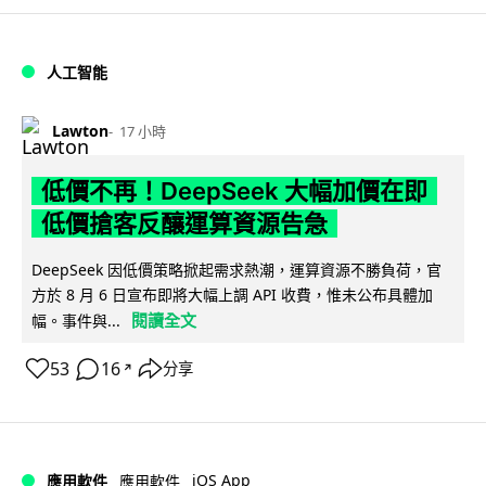
人工智能
Lawton
17 小時
低價不再！DeepSeek 大幅加價在即
低價搶客反釀運算資源告急
DeepSeek 因低價策略掀起需求熱潮，運算資源不勝負荷，官
方於 8 月 6 日宣布即將大幅上調 API 收費，惟未公布具體加
閱讀全文
幅。事件與...
53
16
分享
↗
iOS App
應用軟件
應用軟件