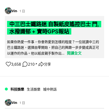
Vin
1 日
中三巴士鐵路迷 自製紙皮遙控巴士 門,
水撥識郁 + 實時GPS報站
如果你熱愛一件事，你會熱愛到怎樣的程度？一位就讀中三的
巴士鐵路迷，選擇由零開始，把自己的興趣一步步變成真正可
閱讀全文
以運作的作品。他以紙皮親手製作出...
3,658
210
分享
↗
科技娛樂
生活娛樂
城中熱話
Vin
1 日