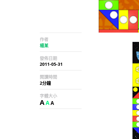
作者
楊某
發佈日期
2011-05-31
閱讀時間
2分鐘
字體大小
A
A
A