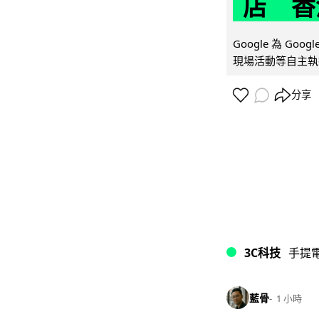
店 香
Google 為 Go
現場活動等自主執
分享
3C科技
手提
藍骨
1 小時