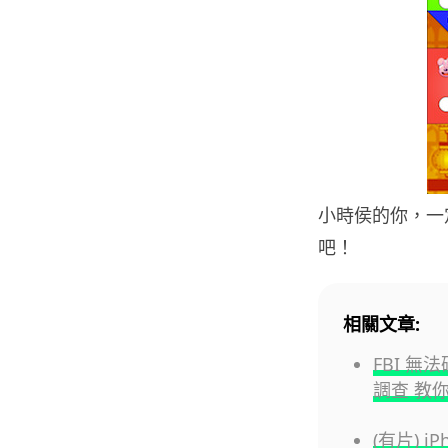
小時侯的你，一
吧！
相關文章:
FBI 無
調查 教
(有片) 