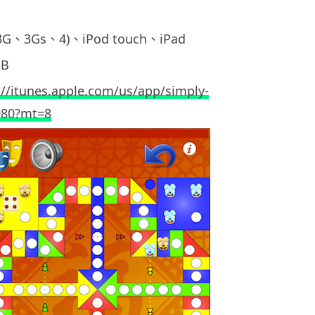
3G、3Gs、4)、iPod touch、iPad
B
://itunes.apple.com/us/app/simply-
980?mt=8