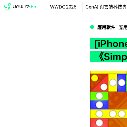
WWDC 2026
GenAI 與雲端科技
[iPhone] 打你返大
應用軟件
應
[iPho
《Simp