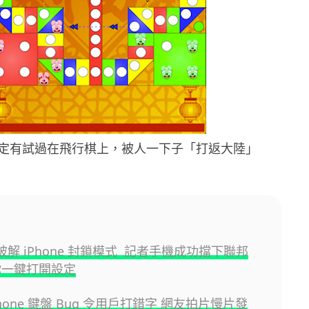
定有試過在飛行棋上，被人一下子「打返大陸」
法破解 iPhone 封鎖模式 記者手機成功擋下聯邦
你一鍵打開設定
iPhone 鍵盤 Bug 令用戶打錯字 網友拍片慢片發