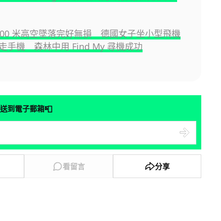
e 800 米高空墜落完好無損 德國女子坐小型飛機
手機 森林中用 Find My 尋機成功
📮
送到電子郵箱
看留言
分享