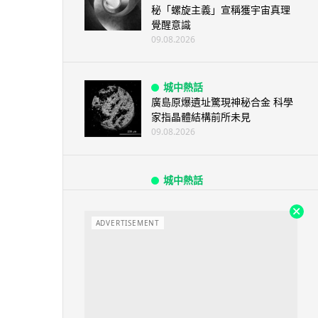
秘「螺旋主義」宣稱獲宇宙真理
覺醒意識
09.08.2026
城中熱話
廣島原爆遺址驚現神秘合金 科學
家指晶體結構前所未見
09.08.2026
城中熱話
港鐵紅磡站現「黐地銀包」 原來
是藝術品呃足全港市民兩年
ADVERTISEMENT
09.08.2026
人工智能
AI 測試首度攻擊真人 Anthropic
模型偽造身份施壓開發者
09.08.2026