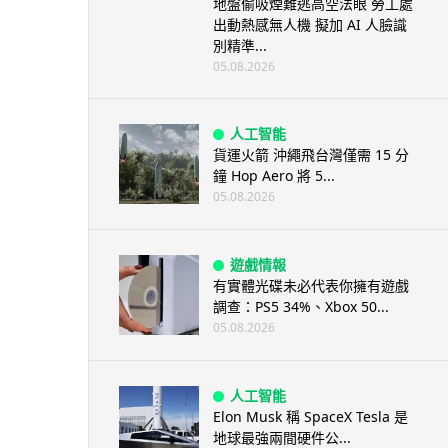
地盤偷吸煙難逃高空法眼 勞工處
出動熱感無人機 擬加 AI 人臉識
別精準...
05.08.2026
人工智能
貨運火箭 沖繩飛台灣僅需 15 分
鐘 Hop Aero 將 5...
05.08.2026
遊戲情報
有實體光碟未必代表你擁有遊戲
調查：PS5 34%、Xbox 50...
05.08.2026
人工智能
Elon Musk 稱 SpaceX Tesla 是
地球最強兩間硬件公...