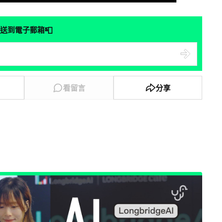
📮
送到電子郵箱
看留言
分享