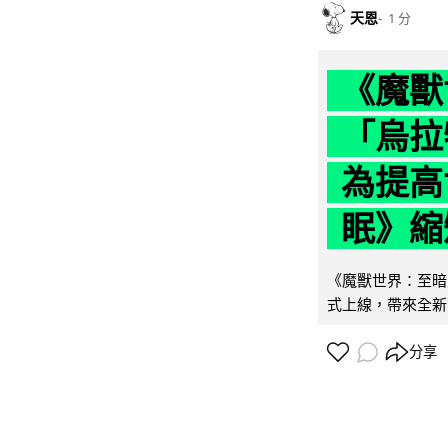
天恩
1 分
《魔獸
「烏拉
為提高
眠》縮短
《魔獸世界：至暗之
式上線，帶來全新
分享