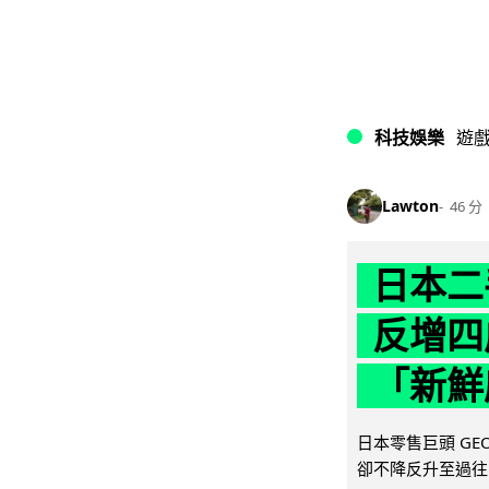
科技娛樂
遊
Lawton
46 分
日本二
反增四
「新鮮
日本零售巨頭 GEO
卻不降反升至過往的