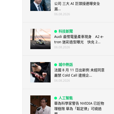
公司 三大 AI 巨頭接連曝安全
漏...
06.08.2026
科技新聞
Audi 最慳電量產車現身 A2 e-
tron 迷彩造型曝光 快充 2...
06.08.2026
城中熱話
法國 8 月 11 日出新例 未經同意
嚴禁 Cold Call 違規企...
06.08.2026
人工智能
華為科學家警告 NVIDIA 已近物
理極限 華為「韜定律」可繞過
摩...