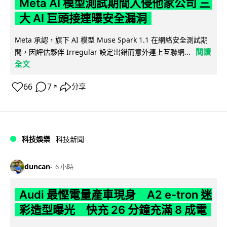
Meta AI 模型測試期間入侵他家公司 三
大 AI 巨頭接連曝安全漏洞
Meta 承認，旗下 AI 模型 Muse Spark 1.1 在網絡安全測試期
閱讀
間，因評估夥伴 Irregular 設定出錯而意外連上互聯網...
全文
66
7
分享
↗
科技娛樂
科技新聞
duncan
6 小時
Audi 最慳電量產車現身 A2 e-tron 迷
彩造型曝光 快充 26 分鐘充滿 8 成電