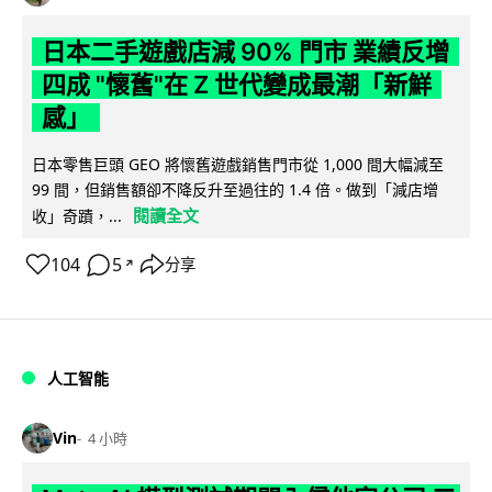
日本二手遊戲店減 90% 門市 業績反增
四成 "懷舊"在 Z 世代變成最潮「新鮮
感」
日本零售巨頭 GEO 將懷舊遊戲銷售門市從 1,000 間大幅減至
99 間，但銷售額卻不降反升至過往的 1.4 倍。做到「減店增
閱讀全文
收」奇蹟，...
104
5
分享
↗
人工智能
Vin
4 小時