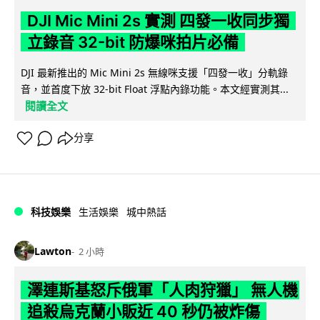
DJI Mic Mini 2s 實測 四發一收同步獨
立錄音 32-bit 防爆咪拍片必備
DJI 最新推出的 Mic Mini 2s 無線咪支援「四發一收」分軌錄
音，並首度下放 32-bit Float 浮點內錄功能。本文經實測其...
閱讀全文
分享
科技娛樂
生活娛樂
城中熱話
Lawton
2 小時
澤連斯基怒斥俄軍「人肉狩獵」 無人機
追殺烏克蘭小販近 40 秒仍被炸傷