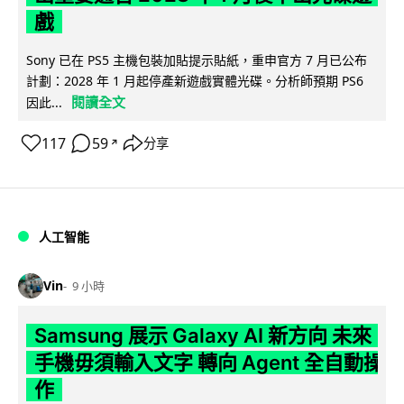
戲
Sony 已在 PS5 主機包裝加貼提示貼紙，重申官方 7 月已公布
計劃：2028 年 1 月起停產新遊戲實體光碟。分析師預期 PS6
閱讀全文
因此...
117
59
分享
↗
人工智能
Vin
9 小時
Samsung 展示 Galaxy AI 新方向 未來
手機毋須輸入文字 轉向 Agent 全自動操
作