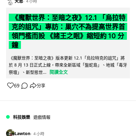
天恩
4 小時
《魔獸世界：至暗之夜》12.1 「烏拉特
克的詛咒」專訪：巢穴不為提高世界首
領門檻而設 《諸王之眠》縮短約 10 分
鐘
《魔獸世界：至暗之夜》版本更新 12.1「烏拉特克的詛咒」將
於 8 月 13 日正式上線，帶來全新區域「盤蛇島」、地城「毒牙
閱讀全文
祭壇」、新型態世...
69
分享
科技娛樂
遊戲情報
Lawton
4 小時