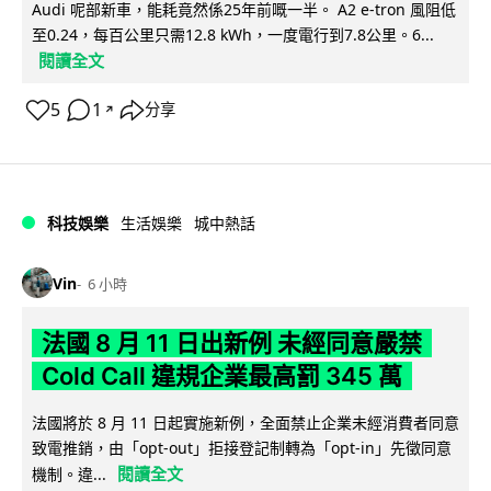
Audi 呢部新車，能耗竟然係25年前嘅一半。 A2 e-tron 風阻低
至0.24，每百公里只需12.8 kWh，一度電行到7.8公里。6...
閱讀全文
5
1
分享
↗
科技娛樂
生活娛樂
城中熱話
Vin
6 小時
法國 8 月 11 日出新例 未經同意嚴禁
Cold Call 違規企業最高罰 345 萬
法國將於 8 月 11 日起實施新例，全面禁止企業未經消費者同意
致電推銷，由「opt-out」拒接登記制轉為「opt-in」先徵同意
閱讀全文
機制。違...