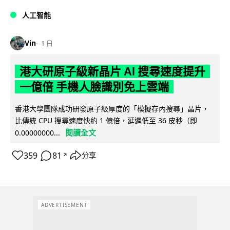
人工智能
Vin
1 日
港大研原子級新晶片 AI 搜尋速度提升
一億倍 手機人臉識別免上雲端
香港大學團隊成功研發原子級厚度的「模擬存內搜尋」晶片，
比傳統 CPU 搜尋速度快約 1 億倍，延遲低至 36 皮秒（即
閱讀全文
0.00000000...
359
81
分享
↗
ADVERTISEMENT