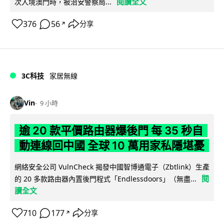
閱讀全文
次入境澳門時，被治安警察局...
376
56
分享
↗
3C科技
家居無線
Vin
9 小時
逾 20 款平價路由器爆後門 每 35 秒自
動連線回中國 全球 10 萬用家私隱堪憂
網絡安全公司 VulnCheck 揭發中國智博通電子（Zbtlink）生產
閱
的 20 多款路由器內置後門程式「Endlessdoors」（無盡...
讀全文
710
177
分享
↗