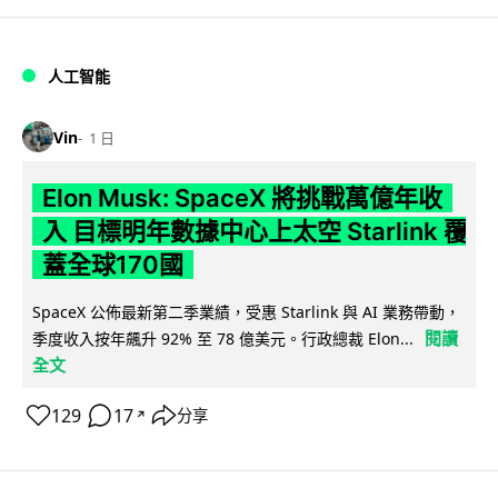
人工智能
Vin
1 日
Elon Musk: SpaceX 將挑戰萬億年收
入 目標明年數據中心上太空 Starlink 覆
蓋全球170國
SpaceX 公佈最新第二季業績，受惠 Starlink 與 AI 業務帶動，
閱讀
季度收入按年飆升 92% 至 78 億美元。行政總裁 Elon...
全文
129
17
分享
↗