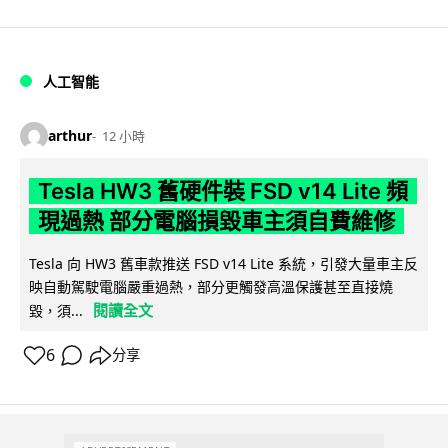
人工智能
arthur
12 小時
Tesla HW3 舊硬件裝 FSD v14 Lite 頻
現過熱 部分電腦損毀車主須自費維修
Tesla 向 HW3 舊車款推送 FSD v14 Lite 系統，引發大量車主反
映自動駕駛電腦嚴重過熱，部分更觸發高溫保護甚至直接燒
閱讀全文
毀，須...
6
分享