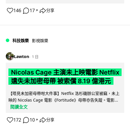
146
17
分享
↗
科技娛樂
影視娛樂
Lawton
1 日
Nicolas Cage 主演未上映電影 Netflix
遺失未加密母帶 被索償 8.19 億港元
【唔見未加密母帶咁大件事】Netflix 洛杉磯辦公室被竊，未上
映的 Nicolas Cage 電影《Fortitude》母帶亦告失蹤。電影...
閱讀全文
172
10
分享
↗