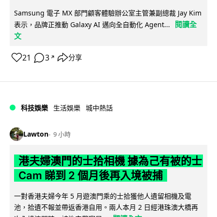
Samsung 電子 MX 部門顧客體驗辦公室主管兼副總裁 Jay Kim
閱讀全
表示，品牌正推動 Galaxy AI 邁向全自動化 Agent...
文
21
3
分享
↗
科技娛樂
生活娛樂
城中熱話
Lawton
9 小時
港夫婦澳門的士拾相機 據為己有被的士
Cam 睇到 2 個月後再入境被捕
一對香港夫婦今年 5 月遊澳門乘的士拾獲他人遺留相機及電
池，拾遺不報並帶返香港自用。兩人本月 2 日經港珠澳大橋再