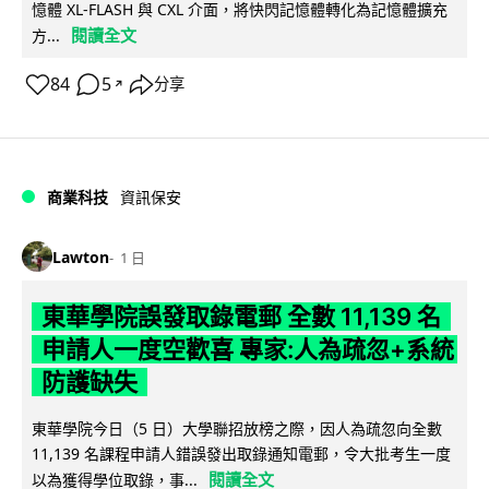
憶體 XL-FLASH 與 CXL 介面，將快閃記憶體轉化為記憶體擴充
閱讀全文
方...
84
5
分享
↗
商業科技
資訊保安
Lawton
1 日
東華學院誤發取錄電郵 全數 11,139 名
申請人一度空歡喜 專家:人為疏忽+系統
防護缺失
東華學院今日（5 日）大學聯招放榜之際，因人為疏忽向全數
11,139 名課程申請人錯誤發出取錄通知電郵，令大批考生一度
閱讀全文
以為獲得學位取錄，事...