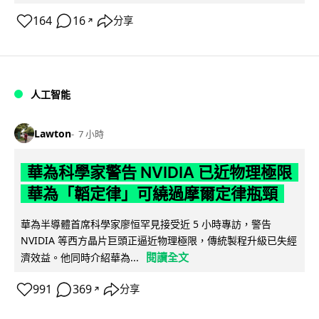
164
16
分享
↗
人工智能
Lawton
7 小時
華為科學家警告 NVIDIA 已近物理極限
華為「韜定律」可繞過摩爾定律瓶頸
華為半導體首席科學家廖恒罕見接受近 5 小時專訪，警告
NVIDIA 等西方晶片巨頭正逼近物理極限，傳統製程升級已失經
閱讀全文
濟效益。他同時介紹華為...
991
369
分享
↗