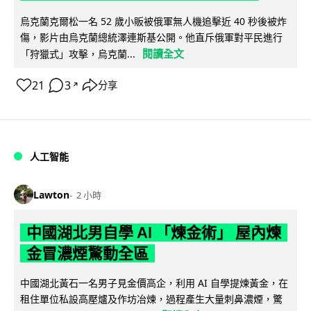
烏克蘭克爾松一名 52 歲小販被俄軍無人機追擊近 40 秒後被炸
傷，影片由烏克蘭總統澤連斯基公開。他直斥俄軍對平民進行
閱讀全文
「狩獵式」攻擊，烏克蘭...
21
3
分享
↗
人工智能
Lawton
2 小時
中國湖北男自學 AI 「煉金術」 屋內煉
金冒濃煙驚動全區
中國湖北黃石一名男子見金價高企，利用 AI 自學提煉黃金，在
租住單位私設高壓爐及作坊冶煉，過程產生大量刺鼻濃煙，驚