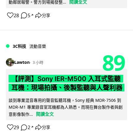
閱讀全文
動鄰居報警。警方到場揭發整...
28
5
分享
↗
3C科技
流動音樂
89
Lawton
3 小時
【評測】Sony IER-M500 入耳式監聽
耳機：現場拍攝、後製監聽與人聲利器
談到專業混音專用的聲音監聽耳機，Sony 經典 MDR-7506 到
MDR-M1 專業錄音室耳機都為人熟悉。而現在舞台製作者與創
閱讀全文
意影像製作...
29
2
分享
↗