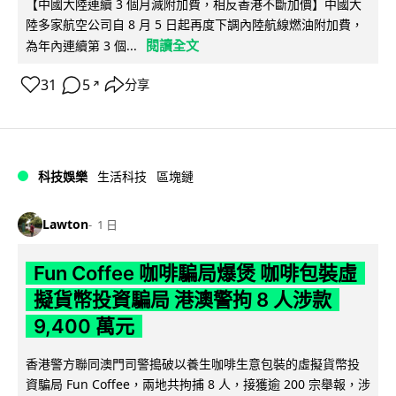
【中國大陸連續 3 個月減附加費，相反香港不斷加價】中國大
陸多家航空公司自 8 月 5 日起再度下調內陸航線燃油附加費，
閱讀全文
為年內連續第 3 個...
31
5
分享
↗
科技娛樂
生活科技
區塊鏈
Lawton
1 日
Fun Coffee 咖啡騙局爆煲 咖啡包裝虛
擬貨幣投資騙局 港澳警拘 8 人涉款
9,400 萬元
香港警方聯同澳門司警搗破以養生咖啡生意包裝的虛擬貨幣投
資騙局 Fun Coffee，兩地共拘捕 8 人，接獲逾 200 宗舉報，涉