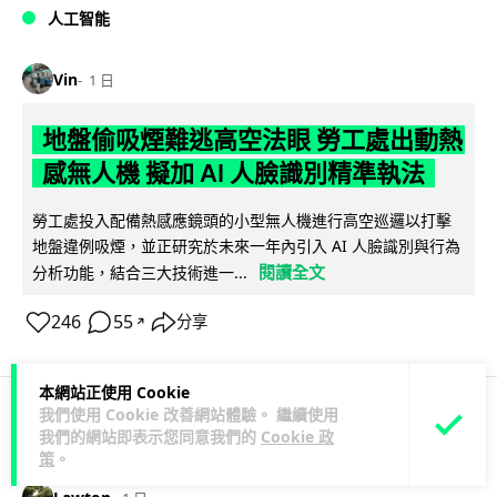
人工智能
Vin
1 日
地盤偷吸煙難逃高空法眼 勞工處出動熱
感無人機 擬加 AI 人臉識別精準執法
勞工處投入配備熱感應鏡頭的小型無人機進行高空巡邏以打擊
地盤違例吸煙，並正研究於未來一年內引入 AI 人臉識別與行為
閱讀全文
分析功能，結合三大技術進一...
246
55
分享
↗
本網站正使用 Cookie
我們使用 Cookie 改善網站體驗。 繼續使用
我們的網站即表示您同意我們的
Cookie 政
人工智能
策
。