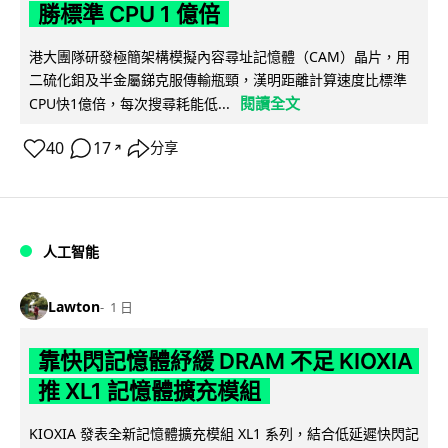
勝標準 CPU 1 億倍
港大團隊研發極簡架構模擬內容尋址記憶體（CAM）晶片，用
二硫化鉬及半金屬銻克服傳輸瓶頸，漢明距離計算速度比標準
閱讀全文
CPU快1億倍，每次搜尋耗能低...
40
17
分享
↗
人工智能
Lawton
1 日
靠快閃記憶體紓緩 DRAM 不足 KIOXIA
推 XL1 記憶體擴充模組
KIOXIA 發表全新記憶體擴充模組 XL1 系列，結合低延遲快閃記