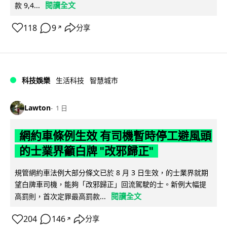
閱讀全文
款 9,4...
118
9
分享
↗
科技娛樂
生活科技
智慧城市
Lawton
1 日
網約車條例生效 有司機暫時停工避風頭
的士業界籲白牌 "改邪歸正"
規管網約車法例大部分條文已於 8 月 3 日生效，的士業界就期
望白牌車司機，能夠「改邪歸正」回流駕駛的士。新例大幅提
閱讀全文
高罰則，首次定罪最高罰款...
204
146
分享
↗