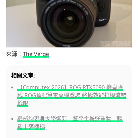
來源：
The Verge
相關文章:
【Computex 2026】ROG RTX5090 機皇降
臨 ROG頂配筆電桌機登場 終極效能打機流暢
極限
機械狗現身大學迎新 幫學生搬運重物 輕
鬆上落樓梯