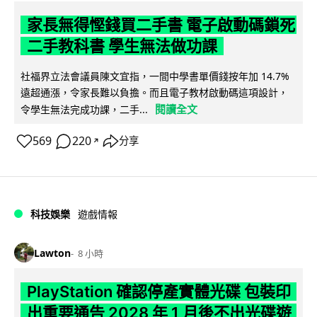
家長無得慳錢買二手書 電子啟動碼鎖死
二手教科書 學生無法做功課
社福界立法會議員陳文宜指，一間中學書單價錢按年加 14.7%
遠超通漲，令家長難以負擔。而且電子教材啟動碼這項設計，
閱讀全文
令學生無法完成功課，二手...
569
220
分享
↗
科技娛樂
遊戲情報
Lawton
8 小時
PlayStation 確認停產實體光碟 包裝印
出重要通告 2028 年 1 月後不出光碟遊