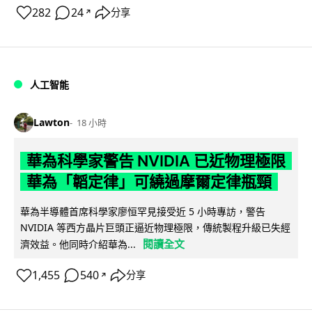
282
24
分享
↗
人工智能
Lawton
18 小時
華為科學家警告 NVIDIA 已近物理極限
華為「韜定律」可繞過摩爾定律瓶頸
華為半導體首席科學家廖恒罕見接受近 5 小時專訪，警告
NVIDIA 等西方晶片巨頭正逼近物理極限，傳統製程升級已失經
閱讀全文
濟效益。他同時介紹華為...
1,455
540
分享
↗