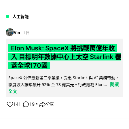
人工智能
Vin
1 日
Elon Musk: SpaceX 將挑戰萬億年收
入 目標明年數據中心上太空 Starlink 覆
蓋全球170國
SpaceX 公佈最新第二季業績，受惠 Starlink 與 AI 業務帶動，
閱讀
季度收入按年飆升 92% 至 78 億美元。行政總裁 Elon...
全文
141
19
分享
↗