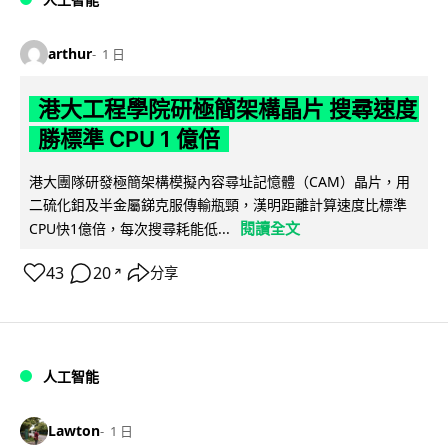
arthur
1 日
港大工程學院研極簡架構晶片 搜尋速度
勝標準 CPU 1 億倍
港大團隊研發極簡架構模擬內容尋址記憶體（CAM）晶片，用
二硫化鉬及半金屬銻克服傳輸瓶頸，漢明距離計算速度比標準
閱讀全文
CPU快1億倍，每次搜尋耗能低...
43
20
分享
↗
人工智能
Lawton
1 日