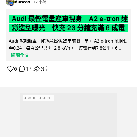
duncan
17 小時
Audi 最慳電量產車現身 A2 e-tron 迷
彩造型曝光 快充 26 分鐘充滿 8 成電
Audi 呢部新車，能耗竟然係25年前嘅一半。 A2 e-tron 風阻低
至0.24，每百公里只需12.8 kWh，一度電行到7.8公里。6...
閱讀全文
6
1
分享
↗
ADVERTISEMENT