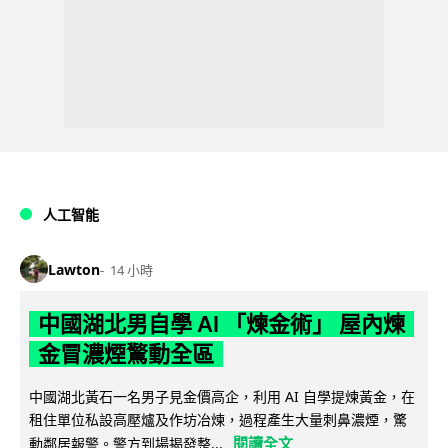
人工智能
Lawton
14 小時
中國湖北男自學 AI 「煉金術」 屋內煉
金冒濃煙驚動全區
中國湖北黃石一名男子見金價高企，利用 AI 自學提煉黃金，在
租住單位私設高壓爐及作坊冶煉，過程產生大量刺鼻濃煙，驚
閱讀全文
動鄰居報警。警方到場揭發整...