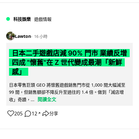
科技娛樂
遊戲情報
Lawton
16 小時
日本二手遊戲店減 90% 門市 業績反增
四成 "懷舊"在 Z 世代變成最潮「新鮮
感」
日本零售巨頭 GEO 將懷舊遊戲銷售門市從 1,000 間大幅減至
99 間，但銷售額卻不降反升至過往的 1.4 倍。做到「減店增
閱讀全文
收」奇蹟，...
205
12
分享
↗