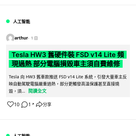
人工智能
arthur
1 日
Tesla HW3 舊硬件裝 FSD v14 Lite 頻
現過熱 部分電腦損毀車主須自費維修
Tesla 向 HW3 舊車款推送 FSD v14 Lite 系統，引發大量車主反
映自動駕駛電腦嚴重過熱，部分更觸發高溫保護甚至直接燒
閱讀全文
毀，須...
10
1
分享
↗
人工智能