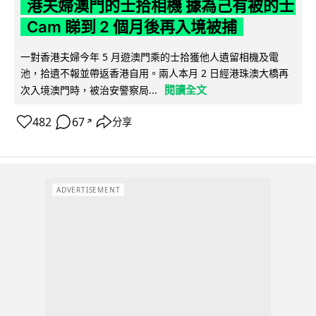
港夫婦澳門的士拾相機 據為己有被的士
Cam 睇到 2 個月後再入境被捕
一對香港夫婦今年 5 月遊澳門乘的士拾獲他人遺留相機及電
池，拾遺不報並帶返香港自用。兩人本月 2 日經港珠澳大橋再
閱讀全文
次入境澳門時，被治安警察局...
482
67
分享
↗
ADVERTISEMENT