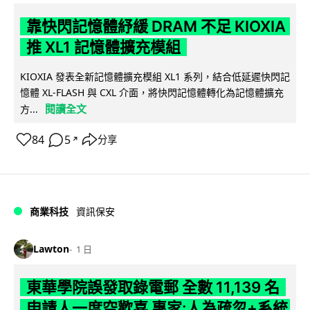
靠快閃記憶體紓緩 DRAM 不足 KIOXIA
推 XL1 記憶體擴充模組
KIOXIA 發表全新記憶體擴充模組 XL1 系列，結合低延遲快閃記
憶體 XL-FLASH 與 CXL 介面，將快閃記憶體轉化為記憶體擴充
閱讀全文
方...
84
5
分享
↗
商業科技
資訊保安
Lawton
1 日
東華學院誤發取錄電郵 全數 11,139 名
申請人一度空歡喜 專家:人為疏忽+系統