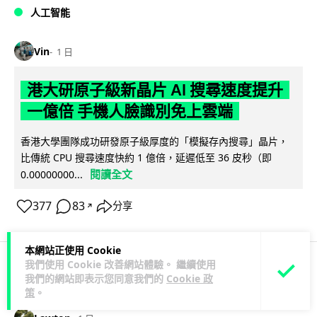
人工智能
Vin
1 日
港大研原子級新晶片 AI 搜尋速度提升
一億倍 手機人臉識別免上雲端
香港大學團隊成功研發原子級厚度的「模擬存內搜尋」晶片，
比傳統 CPU 搜尋速度快約 1 億倍，延遲低至 36 皮秒（即
閱讀全文
0.00000000...
377
83
分享
↗
本網站正使用 Cookie
我們使用 Cookie 改善網站體驗。 繼續使用
我們的網站即表示您同意我們的
Cookie 政
科技娛樂
生活科技
旅遊
策
。