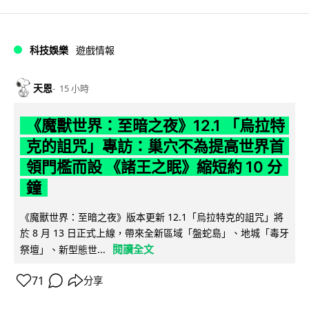
科技娛樂
遊戲情報
天恩
15 小時
《魔獸世界：至暗之夜》12.1 「烏拉特
克的詛咒」專訪：巢穴不為提高世界首
領門檻而設 《諸王之眠》縮短約 10 分
鐘
《魔獸世界：至暗之夜》版本更新 12.1「烏拉特克的詛咒」將
於 8 月 13 日正式上線，帶來全新區域「盤蛇島」、地城「毒牙
閱讀全文
祭壇」、新型態世...
71
分享