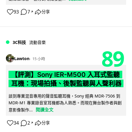
93
7
分享
↗
3C科技
流動音樂
89
Lawton
15 小時
【評測】Sony IER-M500 入耳式監聽
耳機：現場拍攝、後製監聽與人聲利器
談到專業混音專用的聲音監聽耳機，Sony 經典 MDR-7506 到
MDR-M1 專業錄音室耳機都為人熟悉。而現在舞台製作者與創
閱讀全文
意影像製作...
34
2
分享
↗