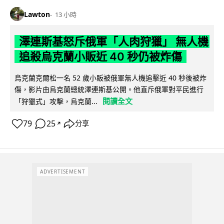
Lawton
13 小時
澤連斯基怒斥俄軍「人肉狩獵」 無人機
追殺烏克蘭小販近 40 秒仍被炸傷
烏克蘭克爾松一名 52 歲小販被俄軍無人機追擊近 40 秒後被炸
傷，影片由烏克蘭總統澤連斯基公開。他直斥俄軍對平民進行
閱讀全文
「狩獵式」攻擊，烏克蘭...
79
25
分享
↗
ADVERTISEMENT