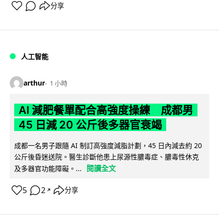
分享
人工智能
arthur
1 小時
AI 減肥餐單配合高強度操練 成都男
45 日減 20 公斤後多器官衰竭
成都一名男子跟隨 AI 制訂高強度減脂計劃，45 日內減去約 20
公斤後昏迷送院。醫生診斷他患上尿源性膿毒症、膿毒性休克
閱讀全文
及多器官功能障礙。...
5
2
分享
↗