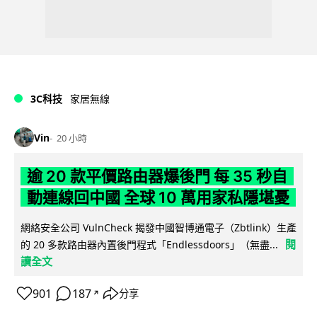
3C科技
家居無線
Vin
20 小時
逾 20 款平價路由器爆後門 每 35 秒自
動連線回中國 全球 10 萬用家私隱堪憂
網絡安全公司 VulnCheck 揭發中國智博通電子（Zbtlink）生產
閱
的 20 多款路由器內置後門程式「Endlessdoors」（無盡...
讀全文
901
187
分享
↗