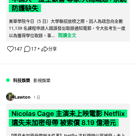
防護缺失
東華學院今日（5 日）大學聯招放榜之際，因人為疏忽向全數
11,139 名課程申請人錯誤發出取錄通知電郵，令大批考生一度
閱讀全文
以為獲得學位取錄，事...
147
17
分享
↗
科技娛樂
影視娛樂
Lawton
1 日
Nicolas Cage 主演未上映電影 Netflix
遺失未加密母帶 被索償 8.19 億港元
【唔見未加密母帶咁大件事】Netflix 洛杉磯辦公室被竊，未上