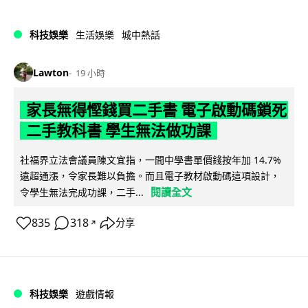
科技娛樂
生活娛樂
城中熱話
Lawton
19 小時
家長無得慳錢買二手書 電子啟動碼鎖死
二手教科書 學生無法做功課
社福界立法會議員陳文宜指，一間中學書單價錢按年加 14.7%
遠超通漲，令家長難以負擔。而且電子教材啟動碼這項設計，
閱讀全文
令學生無法完成功課，二手...
835
318
分享
↗
科技娛樂
遊戲情報