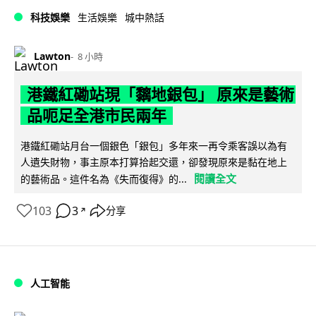
科技娛樂
生活娛樂
城中熱話
Lawton
8 小時
港鐵紅磡站現「黐地銀包」 原來是藝術
品呃足全港市民兩年
港鐵紅磡站月台一個銀色「銀包」多年來一再令乘客誤以為有
人遺失財物，事主原本打算拾起交還，卻發現原來是黏在地上
閱讀全文
的藝術品。這件名為《失而復得》的...
103
3
分享
↗
人工智能