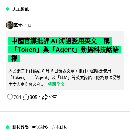
人工智能
藍骨
1 日
中國官媒批評 AI 術語濫用英文 稱
「Token」與「Agent」動搖科技話語
權
人民網旗下評論於 8 月 6 日發表文章，批評中國廣泛使用
「Token」、「Agent」及「LLM」等英文術語，認為做法侵蝕
閱讀全文
中文表意空間及科...
704
305
分享
↗
科技娛樂
生活科技
汽車科技