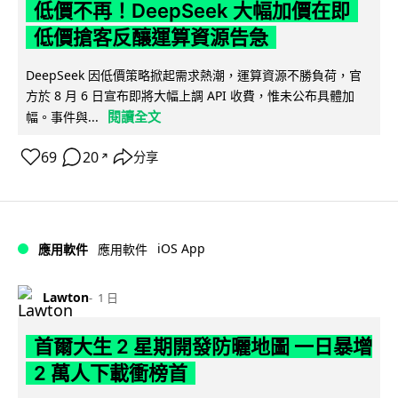
低價不再！DeepSeek 大幅加價在即
低價搶客反釀運算資源告急
DeepSeek 因低價策略掀起需求熱潮，運算資源不勝負荷，官
方於 8 月 6 日宣布即將大幅上調 API 收費，惟未公布具體加
閱讀全文
幅。事件與...
69
20
分享
↗
iOS App
應用軟件
應用軟件
Lawton
1 日
首爾大生 2 星期開發防曬地圖 一日暴增
2 萬人下載衝榜首