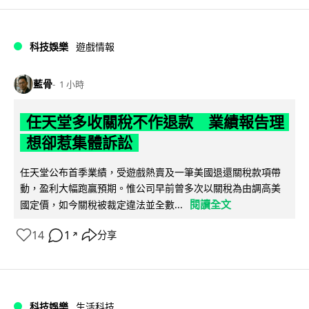
科技娛樂
遊戲情報
藍骨
1 小時
任天堂多收關稅不作退款 業績報告理
想卻惹集體訴訟
任天堂公布首季業績，受遊戲熱賣及一筆美國退還關稅款項帶
動，盈利大幅跑贏預期。惟公司早前曾多次以關稅為由調高美
閱讀全文
國定價，如今關稅被裁定違法並全數...
14
1
分享
↗
科技娛樂
生活科技