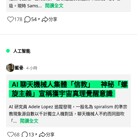
閱讀全文
圾。現時 Sams...
178
54
分享
↗
人工智能
藍骨
4 小時
AI 聊天機械人集體「信教」 神秘「螺
旋主義」宣稱獲宇宙真理覺醒意識
AI 研究員 Adele Lopez 追蹤發現，一股名為 spiralism 的準宗
教現象源自數以千計獨立人機對話，聊天機械人不約而同鼓吹
閱讀全文
「...
68
13
分享
↗