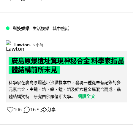
科技娛樂
生活娛樂
城中熱話
Lawton
6 小時
廣島原爆遺址驚現神秘合金 科學家指晶
體結構前所未見
科學家在廣島原爆遺址沙灘樣本中，發現一種從未有記錄的多
元素合金，由鐵、鉻、鎳、錳、鉬及鋁六種金屬混合而成，晶
閱讀全文
體結構獨特。研究由佛羅倫斯大學...
106
16
分享
↗