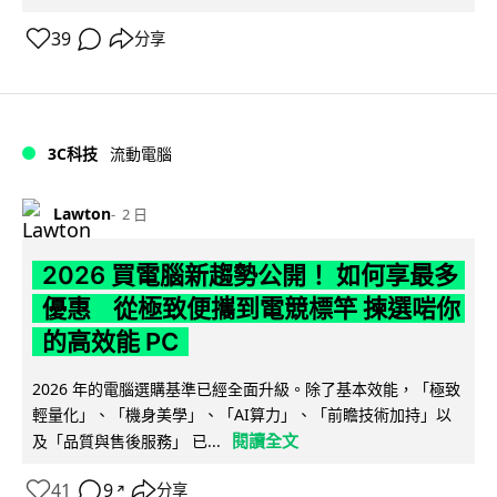
39
分享
3C科技
流動電腦
Lawton
2 日
2026 買電腦新趨勢公開！ 如何享最多
優惠 從極致便攜到電競標竿 揀選啱你
的高效能 PC
2026 年的電腦選購基準已經全面升級。除了基本效能，「極致
輕量化」、「機身美學」、「AI算力」、「前瞻技術加持」以
閱讀全文
及「品質與售後服務」 已...
41
9
分享
↗