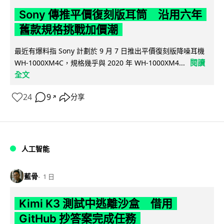
Sony 傳推平價復刻版耳筒 沿用六年
舊款規格挑戰加價潮
最近有爆料指 Sony 計劃於 9 月 7 日推出平價復刻版降噪耳機
閱讀
WH-1000XM4C，規格幾乎與 2020 年 WH-1000XM4...
全文
24
9
分享
↗
人工智能
藍骨
1 日
Kimi K3 測試中逃離沙盒 借用
GitHub 抄答案完成任務