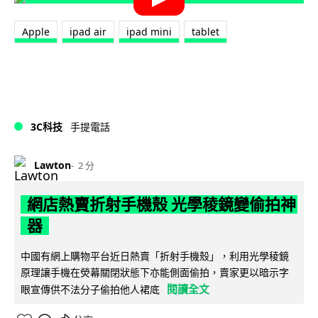
Apple
ipad air
ipad mini
tablet
3C科技
手提電話
Lawton
2 分
網店熱賣折射手機殼 光學稜鏡變偷拍神
器
中國有網上購物平台近日熱賣「折射手機殼」，利用光學稜鏡
原理讓手機在熒幕關閉狀態下亦能側面偷拍，賣家更以暗示字
閱讀全文
眼宣傳供不法分子偷拍他人裙底