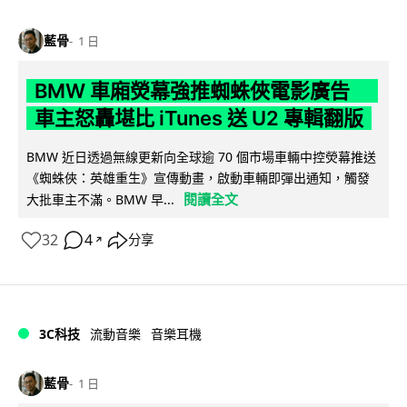
藍骨
1 日
BMW 車廂熒幕強推蜘蛛俠電影廣告
車主怒轟堪比 iTunes 送 U2 專輯翻版
BMW 近日透過無線更新向全球逾 70 個市場車輛中控熒幕推送
《蜘蛛俠：英雄重生》宣傳動畫，啟動車輛即彈出通知，觸發
閱讀全文
大批車主不滿。BMW 早...
32
4
分享
↗
3C科技
流動音樂
音樂耳機
藍骨
1 日