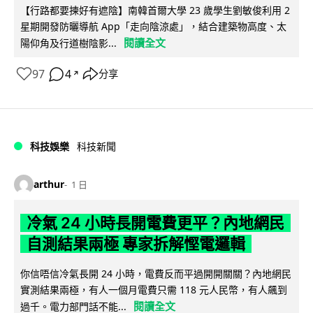
【行路都要揀好有遮陰】南韓首爾大學 23 歲學生劉敏俊利用 2
星期開發防曬導航 App「走向陰涼處」，結合建築物高度、太
閱讀全文
陽仰角及行道樹陰影...
97
4
分享
↗
科技娛樂
科技新聞
arthur
1 日
冷氣 24 小時長開電費更平？內地網民
自測結果兩極 專家拆解慳電邏輯
你信唔信冷氣長開 24 小時，電費反而平過開開關關？內地網民
實測結果兩極，有人一個月電費只需 118 元人民幣，有人飆到
閱讀全文
過千。電力部門話不能...