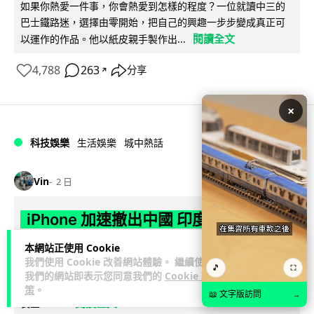
如果你熱愛一件事，你會熱愛到怎樣的程度？一位就讀中三的
巴士鐵路迷，選擇由零開始，把自己的興趣一步步變成真正可
閱讀全文
以運作的作品。他以紙皮親手製作出...
4,788
263
分享
↗
×
科技娛樂
生活娛樂
城中熱話
Vin
2 日
iPhone 加速撤出中國 印度成新機主要
基地 上年組裝增至5500萬部
本網站正使用 Cookie
我們使用 Cookie 改善網站體驗。 繼續使用
🎵
⛶
Apple 加速將 iPhone 生產線由中國轉往印度，目標兩年內將
我們的網站即表示您同意我們的
Cookie 政
產量最高 50% 移至當地。印度政府推出關稅豁免及稅務優惠延
策
。
📖 文字版訪問
→
閱讀全文
長至 204...