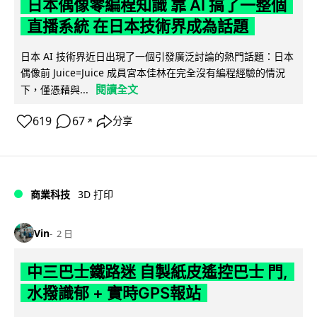
日本偶像零編程知識 靠 AI 搞了一整個
直播系統 在日本技術界成為話題
日本 AI 技術界近日出現了一個引發廣泛討論的熱門話題：日本
偶像前 Juice=Juice 成員宮本佳林在完全沒有編程經驗的情況
閱讀全文
下，僅憑藉與...
619
67
分享
↗
商業科技
3D 打印
Vin
2 日
中三巴士鐵路迷 自製紙皮遙控巴士 門,
水撥識郁 + 實時GPS報站