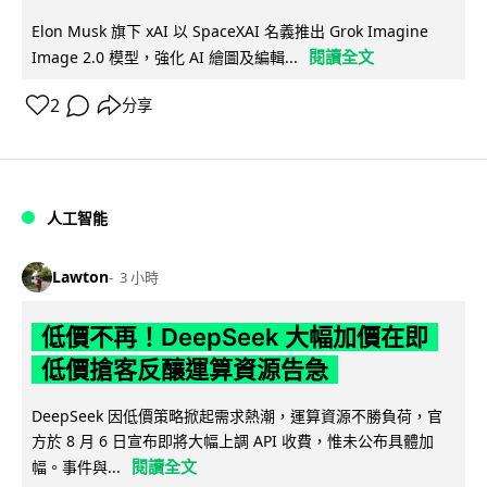
Elon Musk 旗下 xAI 以 SpaceXAI 名義推出 Grok Imagine
閱讀全文
Image 2.0 模型，強化 AI 繪圖及編輯...
2
分享
人工智能
Lawton
3 小時
低價不再！DeepSeek 大幅加價在即
低價搶客反釀運算資源告急
DeepSeek 因低價策略掀起需求熱潮，運算資源不勝負荷，官
方於 8 月 6 日宣布即將大幅上調 API 收費，惟未公布具體加
閱讀全文
幅。事件與...