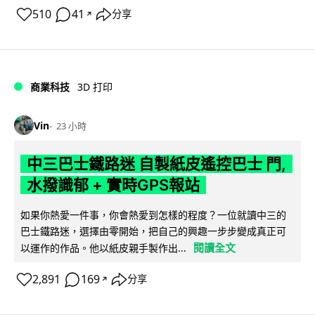
510
41
分享
↗
商業科技
3D 打印
Vin
23 小時
中三巴士鐵路迷 自製紙皮遙控巴士 門,
水撥識郁 + 實時GPS報站
如果你熱愛一件事，你會熱愛到怎樣的程度？一位就讀中三的
巴士鐵路迷，選擇由零開始，把自己的興趣一步步變成真正可
閱讀全文
以運作的作品。他以紙皮親手製作出...
2,891
169
分享
↗