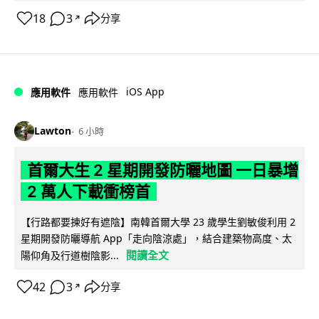
18
3
分享
↗
iOS App
應用軟件
應用軟件
Lawton
6 小時
首爾大生 2 星期開發防曬地圖 一日暴增
2 萬人下載衝榜首
【行路都要揀好有遮陰】南韓首爾大學 23 歲學生劉敏俊利用 2
星期開發防曬導航 App「走向陰涼處」，結合建築物高度、太
閱讀全文
陽仰角及行道樹陰影...
42
3
分享
↗