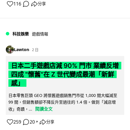
116
分享
科技娛樂
遊戲情報
Lawton
2 日
日本二手遊戲店減 90% 門市 業績反增
四成 "懷舊"在 Z 世代變成最潮「新鮮
感」
日本零售巨頭 GEO 將懷舊遊戲銷售門市從 1,000 間大幅減至
99 間，但銷售額卻不降反升至過往的 1.4 倍。做到「減店增
閱讀全文
收」奇蹟，...
259
20
分享
↗