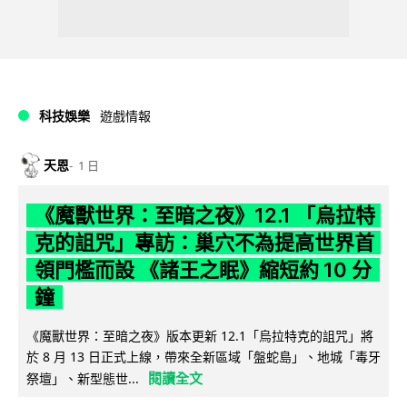
科技娛樂
遊戲情報
天恩
1 日
《魔獸世界：至暗之夜》12.1 「烏拉特
克的詛咒」專訪：巢穴不為提高世界首
領門檻而設 《諸王之眠》縮短約 10 分
鐘
《魔獸世界：至暗之夜》版本更新 12.1「烏拉特克的詛咒」將
於 8 月 13 日正式上線，帶來全新區域「盤蛇島」、地城「毒牙
閱讀全文
祭壇」、新型態世...