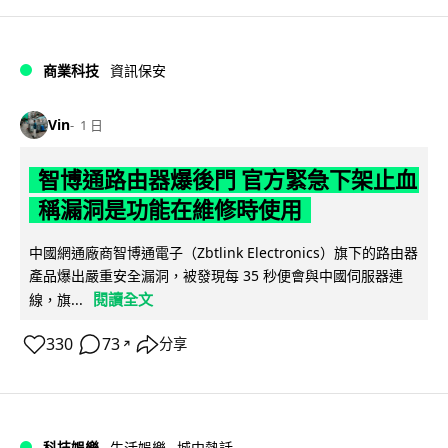
商業科技
資訊保安
Vin
1 日
智博通路由器爆後門 官方緊急下架止血
稱漏洞是功能在維修時使用
中國網通廠商智博通電子（Zbtlink Electronics）旗下的路由器
產品爆出嚴重安全漏洞，被發現每 35 秒便會與中國伺服器連
閱讀全文
線，旗...
330
73
分享
↗
科技娛樂
生活娛樂
城中熱話