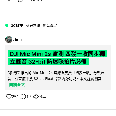
3C科技
家居無線
影音產品
Vin
1 日
DJI Mic Mini 2s 實測 四發一收同步獨
立錄音 32-bit 防爆咪拍片必備
DJI 最新推出的 Mic Mini 2s 無線咪支援「四發一收」分軌錄
音，並首度下放 32-bit Float 浮點內錄功能。本文經實測其...
閱讀全文
251
1
分享
↗