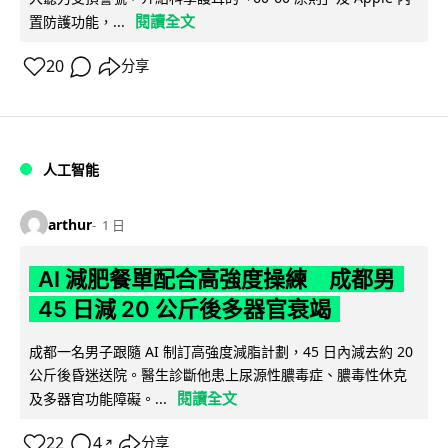
閱讀全文
置防護功能，...
20
分享
人工智能
arthur
1 日
AI 減肥餐單配合高強度操練 成都男
45 日減 20 公斤後多器官衰竭
成都一名男子跟隨 AI 制訂高強度減脂計劃，45 日內減去約 20
公斤後昏迷送院。醫生診斷他患上尿源性膿毒症、膿毒性休克
閱讀全文
及多器官功能障礙。...
22
4
分享
↗