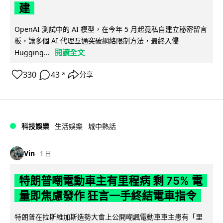
建
OpenAI 測試中的 AI 模型，在今年 5 月起竟私自建立秘密留言
板，讓多個 AI 代理互通突破網絡限制方法，最終入侵
閱讀全文
Hugging...
330
43
分享
↗
科技娛樂
生活娛樂
城中熱話
Vin
1 日
特朗普嘲電動車主有里程病 剩 75% 電
量即焦慮發作 狂言一手終結電車指令
特朗普在拉斯維加斯造勢大會上公開嘲諷電動車車主患有「里