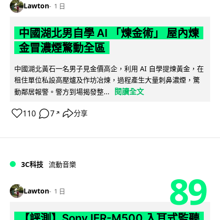
Lawton
1 日
中國湖北男自學 AI 「煉金術」 屋內煉
金冒濃煙驚動全區
中國湖北黃石一名男子見金價高企，利用 AI 自學提煉黃金，在
租住單位私設高壓爐及作坊冶煉，過程產生大量刺鼻濃煙，驚
閱讀全文
動鄰居報警。警方到場揭發整...
110
7
分享
↗
3C科技
流動音樂
89
Lawton
1 日
【評測】Sony IER-M500 入耳式監聽