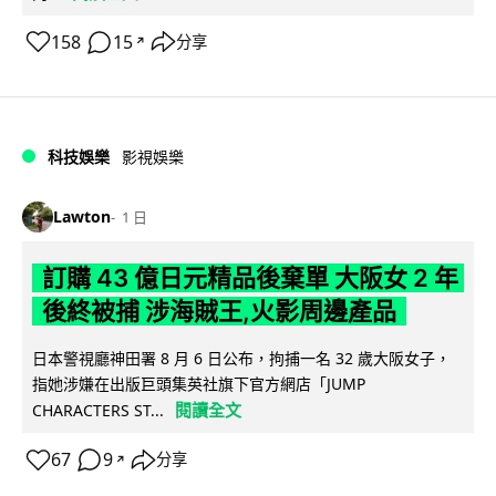
158
15
分享
↗
科技娛樂
影視娛樂
Lawton
1 日
訂購 43 億日元精品後棄單 大阪女 2 年
後終被捕 涉海賊王,火影周邊產品
日本警視廳神田署 8 月 6 日公布，拘捕一名 32 歲大阪女子，
指她涉嫌在出版巨頭集英社旗下官方網店「JUMP
閱讀全文
CHARACTERS ST...
67
9
分享
↗