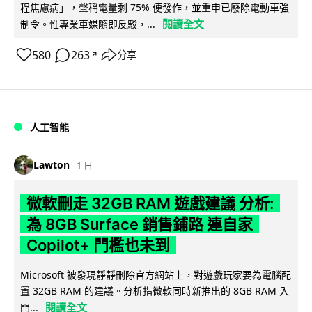
程焦慮病」，聲稱電量剩 75% 便發作，並重申已廢除電動車強
閱讀全文
制令。惟專業車媒隨即反駁，...
580
263
分享
↗
人工智能
Lawton
1 日
微軟刪走 32GB RAM 遊戲建議 分析:
為 8GB Surface 銷售鋪路 連自家
Copilot+ 門檻也未到
Microsoft 被發現靜靜刪除官方網站上，對遊戲玩家要為電腦配
置 32GB RAM 的建議。分析指微軟同時新推出的 8GB RAM 入
閱讀全文
門...