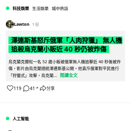
科技娛樂
生活娛樂
城中熱話
Lawton
1 日
澤連斯基怒斥俄軍「人肉狩獵」 無人機
追殺烏克蘭小販近 40 秒仍被炸傷
烏克蘭克爾松一名 52 歲小販被俄軍無人機追擊近 40 秒後被炸
傷，影片由烏克蘭總統澤連斯基公開。他直斥俄軍對平民進行
閱讀全文
「狩獵式」攻擊，烏克蘭...
119
41
分享
↗
人工智能