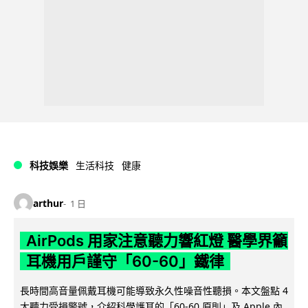
科技娛樂
生活科技
健康
arthur
1 日
AirPods 用家注意聽力響紅燈 醫學界籲
耳機用戶謹守「60-60」鐵律
長時間高音量佩戴耳機可能導致永久性噪音性聽損。本文盤點 4
大聽力受損警號，介紹科學護耳的「60-60 原則」及 Apple 內