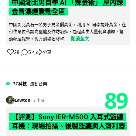
中國湖北男自學 AI 「煉金術」 屋內煉
金冒濃煙驚動全區
中國湖北黃石一名男子見金價高企，利用 AI 自學提煉黃金，在
租住單位私設高壓爐及作坊冶煉，過程產生大量刺鼻濃煙，驚
閱讀全文
動鄰居報警。警方到場揭發整...
28
5
分享
↗
3C科技
流動音樂
89
Lawton
3 小時
【評測】Sony IER-M500 入耳式監聽
耳機：現場拍攝、後製監聽與人聲利器