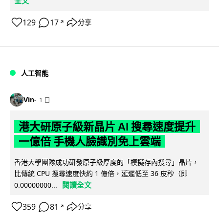
全文
129
17
分享
↗
人工智能
Vin
1 日
港大研原子級新晶片 AI 搜尋速度提升
一億倍 手機人臉識別免上雲端
香港大學團隊成功研發原子級厚度的「模擬存內搜尋」晶片，
比傳統 CPU 搜尋速度快約 1 億倍，延遲低至 36 皮秒（即
閱讀全文
0.00000000...
359
81
分享
↗