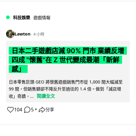
科技娛樂
遊戲情報
Lawton
4 小時
日本二手遊戲店減 90% 門市 業績反增
四成 "懷舊"在 Z 世代變成最潮「新鮮
感」
日本零售巨頭 GEO 將懷舊遊戲銷售門市從 1,000 間大幅減至
99 間，但銷售額卻不降反升至過往的 1.4 倍。做到「減店增
閱讀全文
收」奇蹟，...
104
5
分享
↗