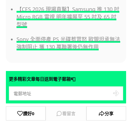
【CES 2026 現場直擊】Samsung 推 130 吋
Micro RGB 電視 明年擴展至 55 吋及 65 吋
型號
Sony 全面停產 PS 光碟惹眾怒 歐盟坦承無法
強制阻止 獲 130 萬聯署後仍無作用
📮
更多精彩文章每日送到電子郵箱
讚好
0
看留言
分享