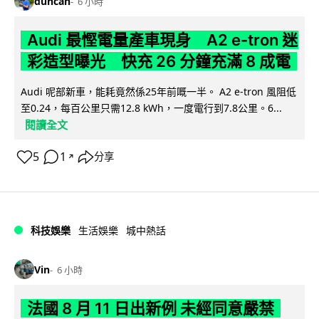
duncan
6 小時
Audi 最慳電量產車現身 A2 e-tron 迷
彩造型曝光 快充 26 分鐘充滿 8 成電
Audi 呢部新車，能耗竟然係25年前嘅一半。 A2 e-tron 風阻低
至0.24，每百公里只需12.8 kWh，一度電行到7.8公里。6...
閱讀全文
5
1
分享
↗
科技娛樂
生活娛樂
城中熱話
Vin
6 小時
法國 8 月 11 日出新例 未經同意嚴禁