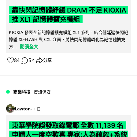
靠快閃記憶體紓緩 DRAM 不足 KIOXIA
推 XL1 記憶體擴充模組
KIOXIA 發表全新記憶體擴充模組 XL1 系列，結合低延遲快閃記
憶體 XL-FLASH 與 CXL 介面，將快閃記憶體轉化為記憶體擴充
閱讀全文
方...
84
5
分享
↗
商業科技
資訊保安
Lawton
1 日
東華學院誤發取錄電郵 全數 11,139 名
申請人一度空歡喜 專家:人為疏忽+系統