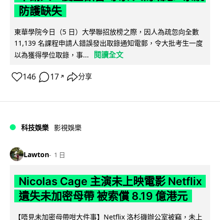
防護缺失
東華學院今日（5 日）大學聯招放榜之際，因人為疏忽向全數
11,139 名課程申請人錯誤發出取錄通知電郵，令大批考生一度
閱讀全文
以為獲得學位取錄，事...
146
17
分享
↗
科技娛樂
影視娛樂
Lawton
1 日
Nicolas Cage 主演未上映電影 Netflix
遺失未加密母帶 被索償 8.19 億港元
【唔見未加密母帶咁大件事】Netflix 洛杉磯辦公室被竊，未上