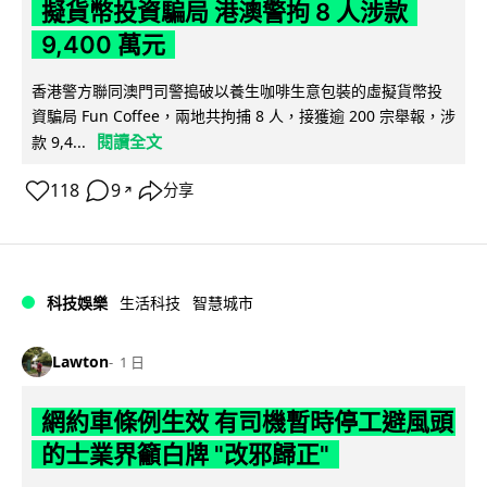
擬貨幣投資騙局 港澳警拘 8 人涉款
9,400 萬元
香港警方聯同澳門司警搗破以養生咖啡生意包裝的虛擬貨幣投
資騙局 Fun Coffee，兩地共拘捕 8 人，接獲逾 200 宗舉報，涉
閱讀全文
款 9,4...
118
9
分享
↗
科技娛樂
生活科技
智慧城市
Lawton
1 日
網約車條例生效 有司機暫時停工避風頭
的士業界籲白牌 "改邪歸正"