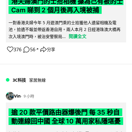
港夫婦澳門的士拾相機 據為己有被的士
Cam 睇到 2 個月後再入境被捕
一對香港夫婦今年 5 月遊澳門乘的士拾獲他人遺留相機及電
池，拾遺不報並帶返香港自用。兩人本月 2 日經港珠澳大橋再
閱讀全文
次入境澳門時，被治安警察局...
376
56
分享
↗
3C科技
家居無線
Vin
9 小時
逾 20 款平價路由器爆後門 每 35 秒自
動連線回中國 全球 10 萬用家私隱堪憂