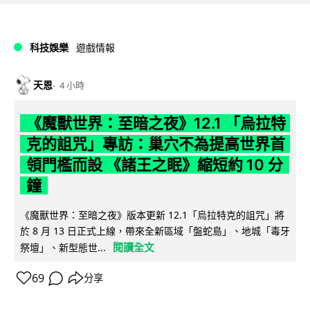
科技娛樂
遊戲情報
天恩
4 小時
《魔獸世界：至暗之夜》12.1 「烏拉特
克的詛咒」專訪：巢穴不為提高世界首
領門檻而設 《諸王之眠》縮短約 10 分
鐘
《魔獸世界：至暗之夜》版本更新 12.1「烏拉特克的詛咒」將
於 8 月 13 日正式上線，帶來全新區域「盤蛇島」、地城「毒牙
閱讀全文
祭壇」、新型態世...
69
分享