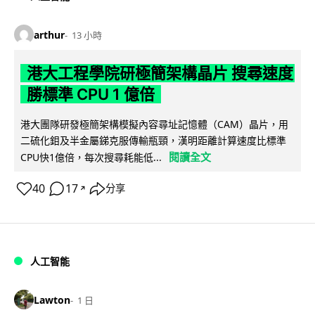
arthur
13 小時
港大工程學院研極簡架構晶片 搜尋速度
勝標準 CPU 1 億倍
港大團隊研發極簡架構模擬內容尋址記憶體（CAM）晶片，用
二硫化鉬及半金屬銻克服傳輸瓶頸，漢明距離計算速度比標準
閱讀全文
CPU快1億倍，每次搜尋耗能低...
40
17
分享
↗
人工智能
Lawton
1 日