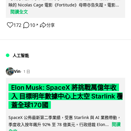
映的 Nicolas Cage 電影《Fortitude》母帶亦告失蹤。電影...
閱讀全文
172
10
分享
↗
人工智能
Vin
1 日
Elon Musk: SpaceX 將挑戰萬億年收
入 目標明年數據中心上太空 Starlink 覆
蓋全球170國
SpaceX 公佈最新第二季業績，受惠 Starlink 與 AI 業務帶動，
閱讀
季度收入按年飆升 92% 至 78 億美元。行政總裁 Elon...