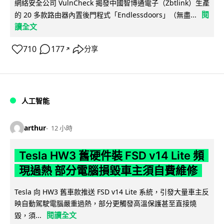
網絡安全公司 VulnCheck 揭發中國智博通電子（Zbtlink）生產
閱
的 20 多款路由器內置後門程式「Endlessdoors」（無盡...
讀全文
710
177
分享
↗
人工智能
arthur
12 小時
Tesla HW3 舊硬件裝 FSD v14 Lite 頻
現過熱 部分電腦損毀車主須自費維修
Tesla 向 HW3 舊車款推送 FSD v14 Lite 系統，引發大量車主反
映自動駕駛電腦嚴重過熱，部分更觸發高溫保護甚至直接燒
閱讀全文
毀，須...