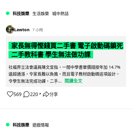
科技娛樂
生活娛樂
城中熱話
Lawton
7 小時
家長無得慳錢買二手書 電子啟動碼鎖死
二手教科書 學生無法做功課
社福界立法會議員陳文宜指，一間中學書單價錢按年加 14.7%
遠超通漲，令家長難以負擔。而且電子教材啟動碼這項設計，
閱讀全文
令學生無法完成功課，二手...
569
220
分享
↗
科技娛樂
遊戲情報