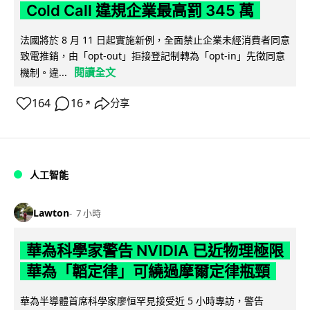
Cold Call 違規企業最高罰 345 萬
法國將於 8 月 11 日起實施新例，全面禁止企業未經消費者同意
致電推銷，由「opt-out」拒接登記制轉為「opt-in」先徵同意
閱讀全文
機制。違...
164
16
分享
↗
人工智能
Lawton
7 小時
華為科學家警告 NVIDIA 已近物理極限
華為「韜定律」可繞過摩爾定律瓶頸
華為半導體首席科學家廖恒罕見接受近 5 小時專訪，警告