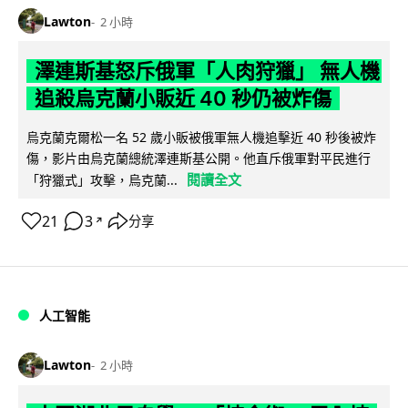
Lawton
2 小時
澤連斯基怒斥俄軍「人肉狩獵」 無人機
追殺烏克蘭小販近 40 秒仍被炸傷
烏克蘭克爾松一名 52 歲小販被俄軍無人機追擊近 40 秒後被炸
傷，影片由烏克蘭總統澤連斯基公開。他直斥俄軍對平民進行
閱讀全文
「狩獵式」攻擊，烏克蘭...
21
3
分享
↗
人工智能
Lawton
2 小時