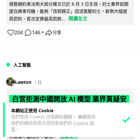
規管網約車法例大部分條文已於 8 月 3 日生效，的士業界就期
望白牌車司機，能夠「改邪歸正」回流駕駛的士。新例大幅提
閱讀全文
高罰則，首次定罪最高罰款...
204
146
分享
↗
人工智能
Lawton
1 日
白宮拒測中國開放 AI 模型 業界質疑安
全框架選擇性執行
本網站正使用 Cookie
我們使用 Cookie 改善網站體驗。 繼續使用
彭博社報道，白宮通知美國頂尖 AI 公司，中國開發的開放權重
我們的網站即表示您同意我們的
Cookie 政
模型將不納入特朗普政府新 AI 安全框架的測試範圍。美國業界
策
。
閱讀全文
則聯署呼籲政府不要限...