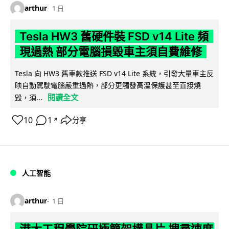
arthur
1 日
Tesla HW3 舊硬件裝 FSD v14 Lite 頻
現過熱 部分電腦損毀車主須自費維修
Tesla 向 HW3 舊車款推送 FSD v14 Lite 系統，引發大量車主反
映自動駕駛電腦嚴重過熱，部分更觸發高溫保護甚至直接燒
閱讀全文
毀，須...
10
1
分享
↗
人工智能
arthur
1 日
港大工程學院研極簡架構晶片 搜尋速度