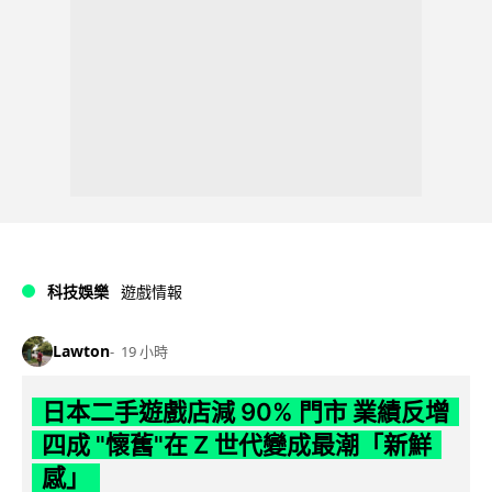
科技娛樂
遊戲情報
Lawton
19 小時
日本二手遊戲店減 90% 門市 業績反增
四成 "懷舊"在 Z 世代變成最潮「新鮮
感」