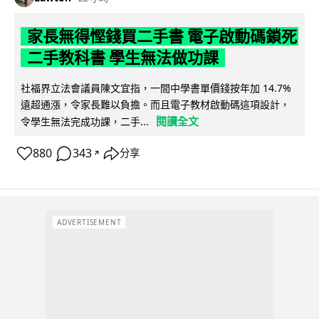
家長無得慳錢買二手書 電子啟動碼鎖死
二手教科書 學生無法做功課
社福界立法會議員陳文宜指，一間中學書單價錢按年加 14.7%
遠超通漲，令家長難以負擔。而且電子教材啟動碼這項設計，
閱讀全文
令學生無法完成功課，二手...
880
343
分享
↗
ADVERTISEMENT