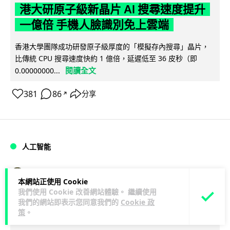
港大研原子級新晶片 AI 搜尋速度提升
一億倍 手機人臉識別免上雲端
香港大學團隊成功研發原子級厚度的「模擬存內搜尋」晶片，
比傳統 CPU 搜尋速度快約 1 億倍，延遲低至 36 皮秒（即
閱讀全文
0.00000000...
381
86
分享
↗
人工智能
Lawton
1 日
本網站正使用 Cookie
我們使用 Cookie 改善網站體驗。 繼續使用
貨運火箭 沖繩飛台灣僅需 15 分鐘 Hop
我們的網站即表示您同意我們的
Cookie 政
策
。
Aero 將 550 磅貨物運送至 725 公里外