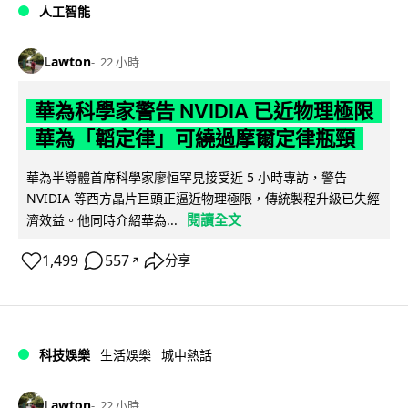
人工智能
Lawton
22 小時
華為科學家警告 NVIDIA 已近物理極限
華為「韜定律」可繞過摩爾定律瓶頸
華為半導體首席科學家廖恒罕見接受近 5 小時專訪，警告
NVIDIA 等西方晶片巨頭正逼近物理極限，傳統製程升級已失經
閱讀全文
濟效益。他同時介紹華為...
1,499
557
分享
↗
科技娛樂
生活娛樂
城中熱話
Lawton
22 小時