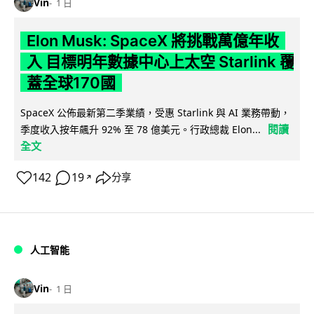
Vin
1 日
Elon Musk: SpaceX 將挑戰萬億年收
入 目標明年數據中心上太空 Starlink 覆
蓋全球170國
SpaceX 公佈最新第二季業績，受惠 Starlink 與 AI 業務帶動，
閱讀
季度收入按年飆升 92% 至 78 億美元。行政總裁 Elon...
全文
142
19
分享
↗
人工智能
Vin
1 日