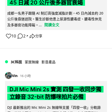
45 日減 20 公斤後多器官衰竭
成都一名男子跟隨 AI 制訂高強度減脂計劃，45 日內減去約 20
公斤後昏迷送院。醫生診斷他患上尿源性膿毒症、膿毒性休克
閱讀全文
及多器官功能障礙。...
10
2
分享
↗
3C科技
家居無線
影音產品
Vin
16 小時
DJI Mic Mini 2s 實測 四發一收同步獨
立錄音 32-bit 防爆咪拍片必備
DJI 最新推出的 Mic Mini 2s 無線咪支援「四發一收」分軌錄