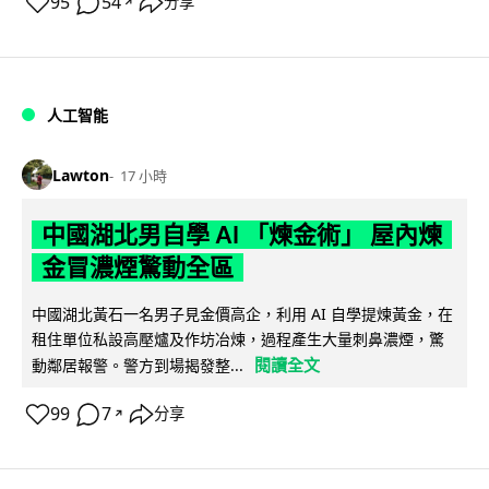
95
54
分享
↗
人工智能
Lawton
17 小時
中國湖北男自學 AI 「煉金術」 屋內煉
金冒濃煙驚動全區
中國湖北黃石一名男子見金價高企，利用 AI 自學提煉黃金，在
租住單位私設高壓爐及作坊冶煉，過程產生大量刺鼻濃煙，驚
閱讀全文
動鄰居報警。警方到場揭發整...
99
7
分享
↗