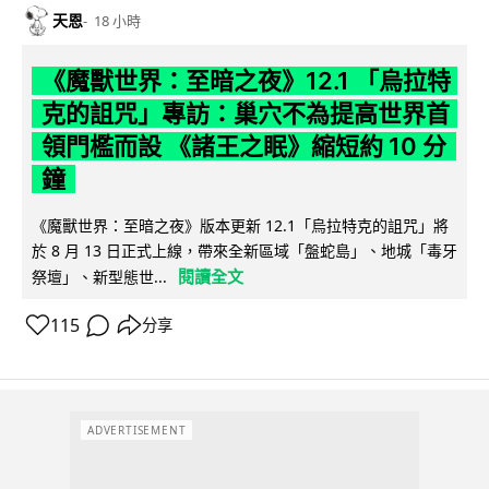
天恩
18 小時
《魔獸世界：至暗之夜》12.1 「烏拉特
克的詛咒」專訪：巢穴不為提高世界首
領門檻而設 《諸王之眠》縮短約 10 分
鐘
《魔獸世界：至暗之夜》版本更新 12.1「烏拉特克的詛咒」將
於 8 月 13 日正式上線，帶來全新區域「盤蛇島」、地城「毒牙
閱讀全文
祭壇」、新型態世...
115
分享
ADVERTISEMENT