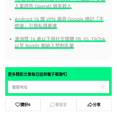
入稟控告 OpenAI 過失殺人
Android 16 爆 VPN 漏洞 Google 標記「不
修復」引發私隱憂慮
澳洲禁 16 歲以下用社交媒體 FB, IG, TikTok
以至 Reddit 都納入禁制名單
📮
更多精彩文章每日送到電子郵箱
讚好
0
看留言
分享