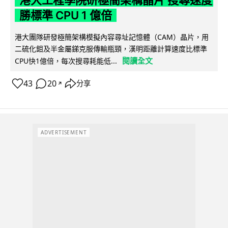
勝標準 CPU 1 億倍
港大團隊研發極簡架構模擬內容尋址記憶體（CAM）晶片，用
二硫化鉬及半金屬銻克服傳輸瓶頸，漢明距離計算速度比標準
閱讀全文
CPU快1億倍，每次搜尋耗能低...
43
20
分享
↗
ADVERTISEMENT