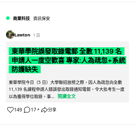
商業科技
資訊保安
Lawton
1 日
東華學院誤發取錄電郵 全數 11,139 名
申請人一度空歡喜 專家:人為疏忽+系統
防護缺失
東華學院今日（5 日）大學聯招放榜之際，因人為疏忽向全數
11,139 名課程申請人錯誤發出取錄通知電郵，令大批考生一度
閱讀全文
以為獲得學位取錄，事...
149
17
分享
↗