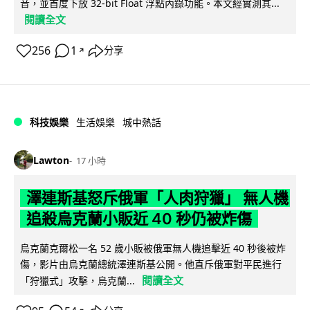
音，並首度下放 32-bit Float 浮點內錄功能。本文經實測其...
閱讀全文
256
1
分享
↗
科技娛樂
生活娛樂
城中熱話
Lawton
17 小時
澤連斯基怒斥俄軍「人肉狩獵」 無人機
追殺烏克蘭小販近 40 秒仍被炸傷
烏克蘭克爾松一名 52 歲小販被俄軍無人機追擊近 40 秒後被炸
傷，影片由烏克蘭總統澤連斯基公開。他直斥俄軍對平民進行
閱讀全文
「狩獵式」攻擊，烏克蘭...