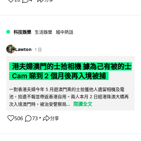
科技娛樂
生活娛樂
城中熱話
Lawton
1 日
港夫婦澳門的士拾相機 據為己有被的士
Cam 睇到 2 個月後再入境被捕
一對香港夫婦今年 5 月遊澳門乘的士拾獲他人遺留相機及電
池，拾遺不報並帶返香港自用。兩人本月 2 日經港珠澳大橋再
閱讀全文
次入境澳門時，被治安警察局...
506
73
分享
↗