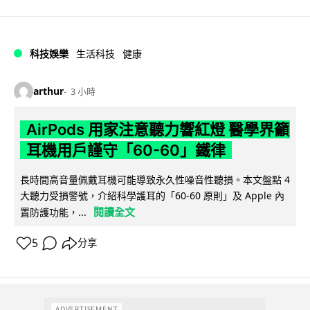
科技娛樂
生活科技
健康
arthur
3 小時
AirPods 用家注意聽力響紅燈 醫學界籲
耳機用戶謹守「60-60」鐵律
長時間高音量佩戴耳機可能導致永久性噪音性聽損。本文盤點 4
大聽力受損警號，介紹科學護耳的「60-60 原則」及 Apple 內
閱讀全文
置防護功能，...
5
分享
ADVERTISEMENT