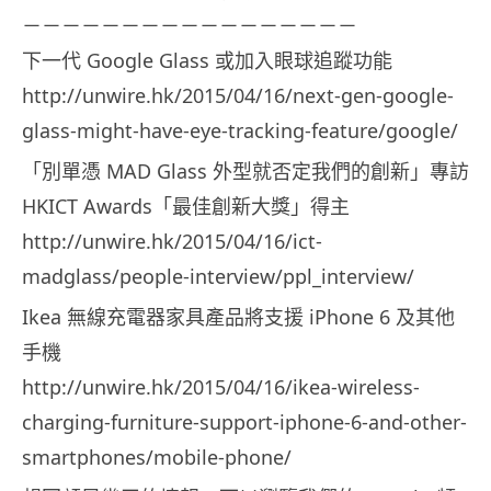
－－－－－－－－－－－－－－－－－
下一代 Google Glass 或加入眼球追蹤功能
http://unwire.hk/2015/04/16/next-gen-google-
glass-might-have-eye-tracking-feature/google/
「別單憑 MAD Glass 外型就否定我們的創新」專訪
HKICT Awards「最佳創新大獎」得主
http://unwire.hk/2015/04/16/ict-
madglass/people-interview/ppl_interview/
Ikea 無線充電器家具產品將支援 iPhone 6 及其他
手機
http://unwire.hk/2015/04/16/ikea-wireless-
charging-furniture-support-iphone-6-and-other-
smartphones/mobile-phone/