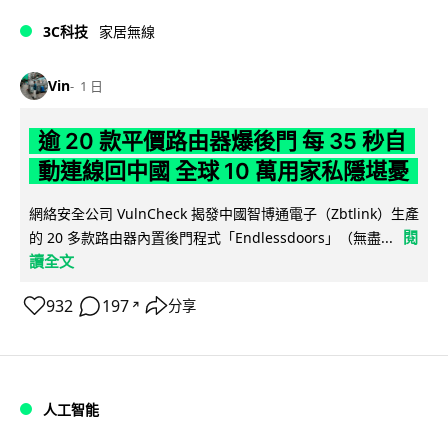
3C科技
家居無線
Vin
1 日
逾 20 款平價路由器爆後門 每 35 秒自
動連線回中國 全球 10 萬用家私隱堪憂
網絡安全公司 VulnCheck 揭發中國智博通電子（Zbtlink）生產
閱
的 20 多款路由器內置後門程式「Endlessdoors」（無盡...
讀全文
932
197
分享
↗
人工智能