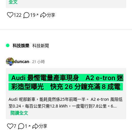
全文
122
19
分享
↗
科技娛樂
科技新聞
duncan
21 小時
Audi 最慳電量產車現身 A2 e-tron 迷
彩造型曝光 快充 26 分鐘充滿 8 成電
Audi 呢部新車，能耗竟然係25年前嘅一半。 A2 e-tron 風阻低
至0.24，每百公里只需12.8 kWh，一度電行到7.8公里。6...
閱讀全文
7
1
分享
↗