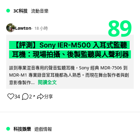
3C科技
流動音樂
89
Lawton
18 小時
【評測】Sony IER-M500 入耳式監聽
耳機：現場拍攝、後製監聽與人聲利器
談到專業混音專用的聲音監聽耳機，Sony 經典 MDR-7506 到
MDR-M1 專業錄音室耳機都為人熟悉。而現在舞台製作者與創
閱讀全文
意影像製作...
34
2
分享
↗
科技娛樂
遊戲情報