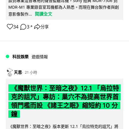
談到專業混音專用的聲音監聽耳機，Sony 經典 MDR-7506 到
MDR-M1 專業錄音室耳機都為人熟悉。而現在舞台製作者與創
閱讀全文
意影像製作...
34
3
分享
↗
科技娛樂
遊戲情報
天恩
21 小時
《魔獸世界：至暗之夜》12.1 「烏拉特
克的詛咒」專訪：巢穴不為提高世界首
領門檻而設 《諸王之眠》縮短約 10 分
鐘
《魔獸世界：至暗之夜》版本更新 12.1「烏拉特克的詛咒」將