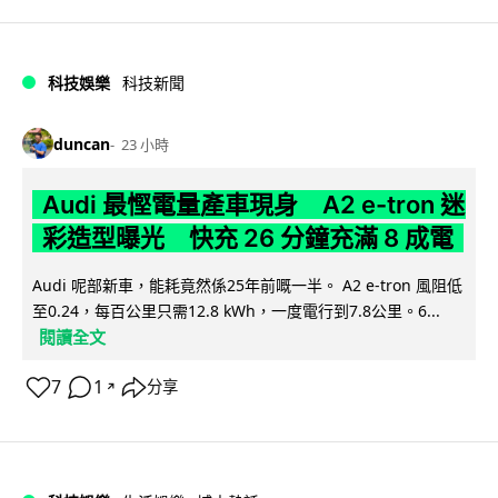
科技娛樂
科技新聞
duncan
23 小時
Audi 最慳電量產車現身 A2 e-tron 迷
彩造型曝光 快充 26 分鐘充滿 8 成電
Audi 呢部新車，能耗竟然係25年前嘅一半。 A2 e-tron 風阻低
至0.24，每百公里只需12.8 kWh，一度電行到7.8公里。6...
閱讀全文
7
1
分享
↗