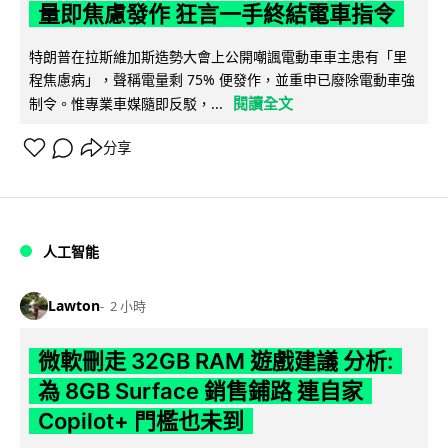
量即焦慮發作 狂言一手終結電車指令
特朗普在拉斯維加斯造勢大會上公開嘲諷電動車車主患有「里
程焦慮病」，聲稱電量剩 75% 便發作，並重申已廢除電動車強
閱讀全文
制令。惟專業車媒隨即反駁，...
分享
人工智能
Lawton
2 小時
微軟刪走 32GB RAM 遊戲建議 分析:
為 8GB Surface 銷售鋪路 連自家
Copilot+ 門檻也未到