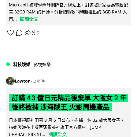
Microsoft 被發現靜靜刪除官方網站上，對遊戲玩家要為電腦配
置 32GB RAM 的建議。分析指微軟同時新推出的 8GB RAM 入
閱讀全文
門...
分享
科技娛樂
影視娛樂
Lawton
2 小時
訂購 43 億日元精品後棄單 大阪女 2 年
後終被捕 涉海賊王,火影周邊產品
日本警視廳神田署 8 月 6 日公布，拘捕一名 32 歲大阪女子，
指她涉嫌在出版巨頭集英社旗下官方網店「JUMP
閱讀全文
CHARACTERS ST...