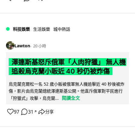
科技娛樂
生活娛樂
城中熱話
Lawton
20 小時
澤連斯基怒斥俄軍「人肉狩獵」 無人機
追殺烏克蘭小販近 40 秒仍被炸傷
烏克蘭克爾松一名 52 歲小販被俄軍無人機追擊近 40 秒後被炸
傷，影片由烏克蘭總統澤連斯基公開。他直斥俄軍對平民進行
閱讀全文
「狩獵式」攻擊，烏克蘭...
97
31
分享
↗