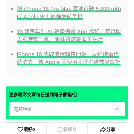
傳 iPhone 18 Pro Max 電池首破 5,000mAh
成 Apple 史上最強續航手機
18 歲青年創 AI 熱量追蹤 App 爆紅 每月收
入逾港幣千萬 開林寶炫耀奢華生活
iPhone 18 或取消實體快門鍵 只維持兩代
就消失 傳 Apple 因使用率低考慮放棄設計
📮
更多精彩文章每日送到電子郵箱
讚好
0
看留言
分享