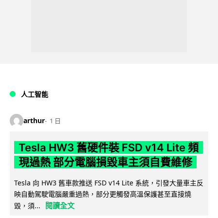
人工智能
arthur
1 日
Tesla HW3 舊硬件裝 FSD v14 Lite 頻
現過熱 部分電腦損毀車主須自費維修
Tesla 向 HW3 舊車款推送 FSD v14 Lite 系統，引發大量車主反
映自動駕駛電腦嚴重過熱，部分更觸發高溫保護甚至直接燒
閱讀全文
毀，須...