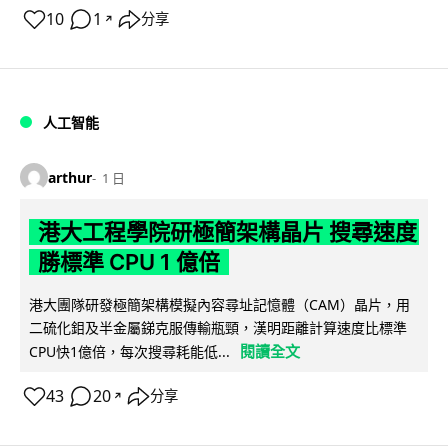
10
1
分享
↗
人工智能
arthur
1 日
港大工程學院研極簡架構晶片 搜尋速度
勝標準 CPU 1 億倍
港大團隊研發極簡架構模擬內容尋址記憶體（CAM）晶片，用
二硫化鉬及半金屬銻克服傳輸瓶頸，漢明距離計算速度比標準
閱讀全文
CPU快1億倍，每次搜尋耗能低...
43
20
分享
↗