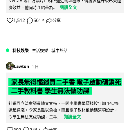
NVIDIA 等西方晶片巨頭正逼近物理極限，傳統製程升級已失經
閱讀全文
濟效益。他同時介紹華為...
1,512
561
分享
↗
科技娛樂
生活娛樂
城中熱話
Lawton
1 日
家長無得慳錢買二手書 電子啟動碼鎖死
二手教科書 學生無法做功課
社福界立法會議員陳文宜指，一間中學書單價錢按年加 14.7%
遠超通漲，令家長難以負擔。而且電子教材啟動碼這項設計，
閱讀全文
令學生無法完成功課，二手...
892
346
分享
↗