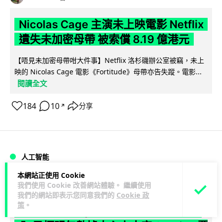
Nicolas Cage 主演未上映電影 Netflix
遺失未加密母帶 被索償 8.19 億港元
【唔見未加密母帶咁大件事】Netflix 洛杉磯辦公室被竊，未上
映的 Nicolas Cage 電影《Fortitude》母帶亦告失蹤。電影...
閱讀全文
184
10
分享
↗
人工智能
本網站正使用 Cookie
Vin
1 日
我們使用 Cookie 改善網站體驗。 繼續使用
我們的網站即表示您同意我們的
Cookie 政
策
。
Elon Musk: SpaceX 將挑戰萬億年收