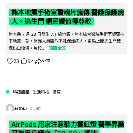
熊本地震手術室驚魂片瘋傳 醫護保護病
人、逃生門 網民讚值得尊敬
熊本縣 7 月 28 日發生 7.1 級地震，熊本綜合醫院手術室鏡頭拍
下地震一刻，醫護人員臨危不亂保護病人，更馬上開逃生門確
閱讀全文
保出口流通。片段...
23
9
分享
↗
科技娛樂
生活科技
健康
arthur
6 小時
AirPods 用家注意聽力響紅燈 醫學界籲