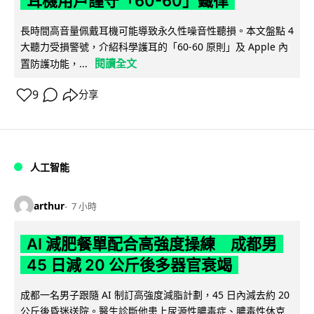
耳機用戶謹守「60-60」鐵律
長時間高音量佩戴耳機可能導致永久性噪音性聽損。本文盤點 4
大聽力受損警號，介紹科學護耳的「60-60 原則」及 Apple 內
閱讀全文
置防護功能，...
9
分享
人工智能
arthur
7 小時
AI 減肥餐單配合高強度操練 成都男
45 日減 20 公斤後多器官衰竭
成都一名男子跟隨 AI 制訂高強度減脂計劃，45 日內減去約 20
公斤後昏迷送院。醫生診斷他患上尿源性膿毒症、膿毒性休克