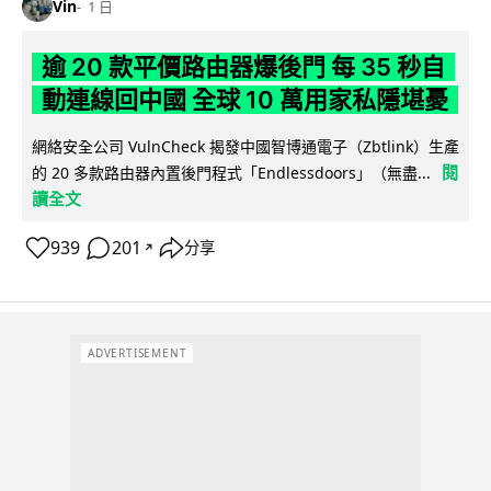
Vin
1 日
逾 20 款平價路由器爆後門 每 35 秒自
動連線回中國 全球 10 萬用家私隱堪憂
網絡安全公司 VulnCheck 揭發中國智博通電子（Zbtlink）生產
閱
的 20 多款路由器內置後門程式「Endlessdoors」（無盡...
讀全文
939
201
分享
↗
ADVERTISEMENT