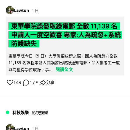
Lawton
1 日
東華學院誤發取錄電郵 全數 11,139 名
申請人一度空歡喜 專家:人為疏忽+系統
防護缺失
東華學院今日（5 日）大學聯招放榜之際，因人為疏忽向全數
11,139 名課程申請人錯誤發出取錄通知電郵，令大批考生一度
閱讀全文
以為獲得學位取錄，事...
149
17
分享
↗
科技娛樂
影視娛樂
Lawton
1 日