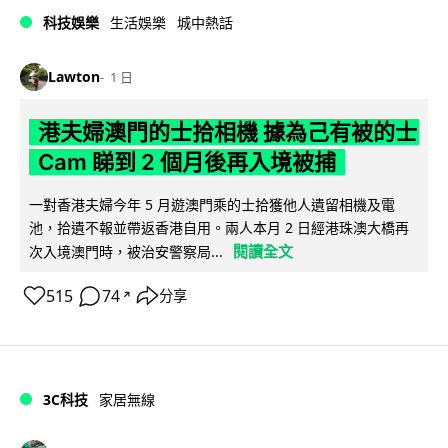
科技娛樂
生活娛樂
城中熱話
Lawton
1 日
港夫婦澳門的士拾相機 據為己有被的士
Cam 睇到 2 個月後再入境被捕
一對香港夫婦今年 5 月遊澳門乘的士拾獲他人遺留相機及電
池，拾遺不報並帶返香港自用。兩人本月 2 日經港珠澳大橋再
閱讀全文
次入境澳門時，被治安警察局...
515
74
分享
↗
3C科技
家居無線