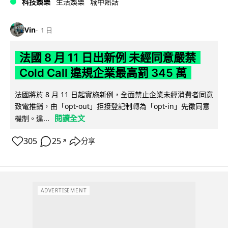
科技娛樂
生活娛樂
城中熱話
Vin
1 日
法國 8 月 11 日出新例 未經同意嚴禁
Cold Call 違規企業最高罰 345 萬
法國將於 8 月 11 日起實施新例，全面禁止企業未經消費者同意
致電推銷，由「opt-out」拒接登記制轉為「opt-in」先徵同意
閱讀全文
機制。違...
305
25
分享
↗
ADVERTISEMENT