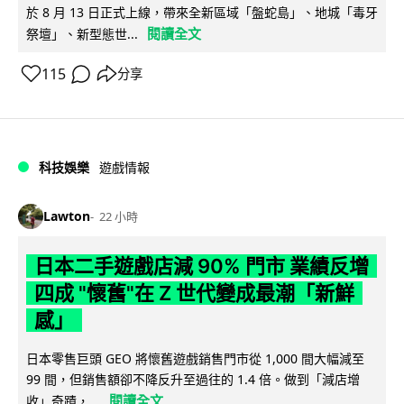
於 8 月 13 日正式上線，帶來全新區域「盤蛇島」、地城「毒牙
閱讀全文
祭壇」、新型態世...
115
分享
科技娛樂
遊戲情報
Lawton
22 小時
日本二手遊戲店減 90% 門市 業績反增
四成 "懷舊"在 Z 世代變成最潮「新鮮
感」
日本零售巨頭 GEO 將懷舊遊戲銷售門市從 1,000 間大幅減至
99 間，但銷售額卻不降反升至過往的 1.4 倍。做到「減店增
閱讀全文
收」奇蹟，...