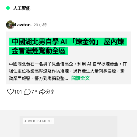
人工智能
Lawton
20 小時
中國湖北男自學 AI 「煉金術」 屋內煉
金冒濃煙驚動全區
中國湖北黃石一名男子見金價高企，利用 AI 自學提煉黃金，在
租住單位私設高壓爐及作坊冶煉，過程產生大量刺鼻濃煙，驚
閱讀全文
動鄰居報警。警方到場揭發整...
101
7
分享
↗
ADVERTISEMENT