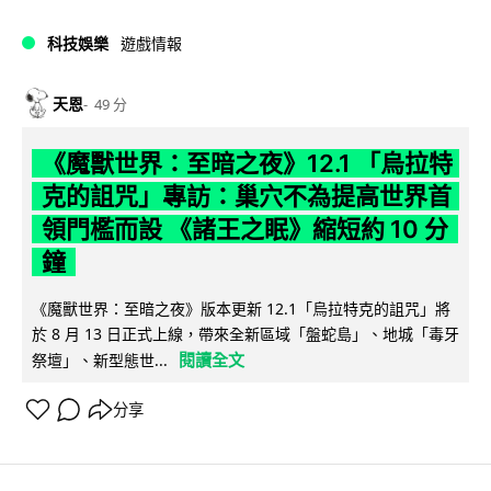
科技娛樂
遊戲情報
天恩
49 分
《魔獸世界：至暗之夜》12.1 「烏拉特
克的詛咒」專訪：巢穴不為提高世界首
領門檻而設 《諸王之眠》縮短約 10 分
鐘
《魔獸世界：至暗之夜》版本更新 12.1「烏拉特克的詛咒」將
於 8 月 13 日正式上線，帶來全新區域「盤蛇島」、地城「毒牙
閱讀全文
祭壇」、新型態世...
分享