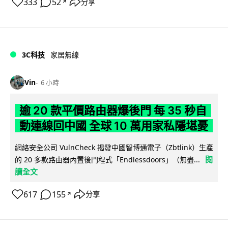
333
52
分享
↗
3C科技
家居無線
Vin
6 小時
逾 20 款平價路由器爆後門 每 35 秒自
動連線回中國 全球 10 萬用家私隱堪憂
網絡安全公司 VulnCheck 揭發中國智博通電子（Zbtlink）生產
閱
的 20 多款路由器內置後門程式「Endlessdoors」（無盡...
讀全文
617
155
分享
↗