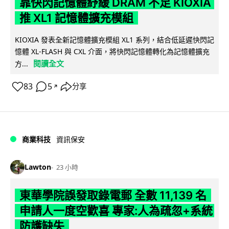
靠快閃記憶體紓緩 DRAM 不足 KIOXIA
推 XL1 記憶體擴充模組
KIOXIA 發表全新記憶體擴充模組 XL1 系列，結合低延遲快閃記
憶體 XL-FLASH 與 CXL 介面，將快閃記憶體轉化為記憶體擴充
閱讀全文
方...
83
5
分享
↗
商業科技
資訊保安
Lawton
23 小時
東華學院誤發取錄電郵 全數 11,139 名
申請人一度空歡喜 專家:人為疏忽+系統
防護缺失