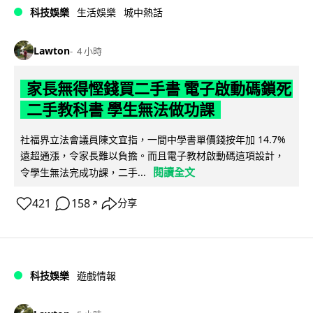
科技娛樂
生活娛樂
城中熱話
Lawton
4 小時
家長無得慳錢買二手書 電子啟動碼鎖死
二手教科書 學生無法做功課
社福界立法會議員陳文宜指，一間中學書單價錢按年加 14.7%
遠超通漲，令家長難以負擔。而且電子教材啟動碼這項設計，
閱讀全文
令學生無法完成功課，二手...
421
158
分享
↗
科技娛樂
遊戲情報