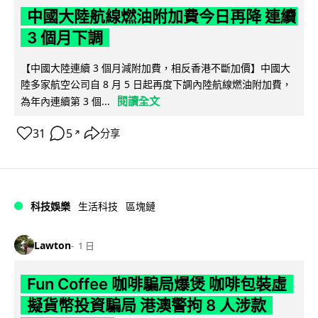
中國大陸航線燃油附加費今日再降 連續
3 個月下調
【中國大陸連續 3 個月減附加費，相反香港不斷加價】中國大
陸多家航空公司自 8 月 5 日起再度下調內陸航線燃油附加費，
閱讀全文
為年內連續第 3 個...
31
5
分享
↗
科技娛樂
生活科技
區塊鏈
Lawton
1 日
Fun Coffee 咖啡騙局爆煲 咖啡包裝虛
擬貨幣投資騙局 港澳警拘 8 人涉款