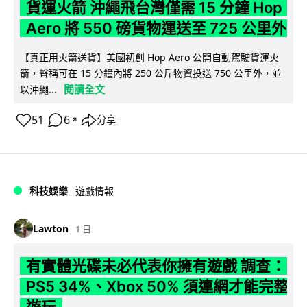
貨運火箭 沖繩飛台灣僅需 15 分鐘 Hop
Aero 將 550 磅貨物運送至 725 公里外
【真正用火箭送貨】美國初創 Hop Aero 公開自動駕駛貨運火
箭，聲稱可在 15 分鐘內將 250 公斤物資投送 750 公里外，並
閱讀全文
以沖繩...
51
6
分享
↗
科技娛樂
遊戲情報
Lawton
1 日
有實體光碟未必代表你擁有遊戲 調查：
PS5 34%、Xbox 50% 須連網才能完整