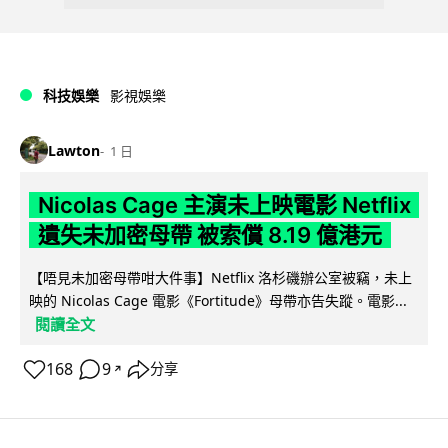
科技娛樂
影視娛樂
Lawton
1 日
Nicolas Cage 主演未上映電影 Netflix
遺失未加密母帶 被索償 8.19 億港元
【唔見未加密母帶咁大件事】Netflix 洛杉磯辦公室被竊，未上
映的 Nicolas Cage 電影《Fortitude》母帶亦告失蹤。電影...
閱讀全文
168
9
分享
↗