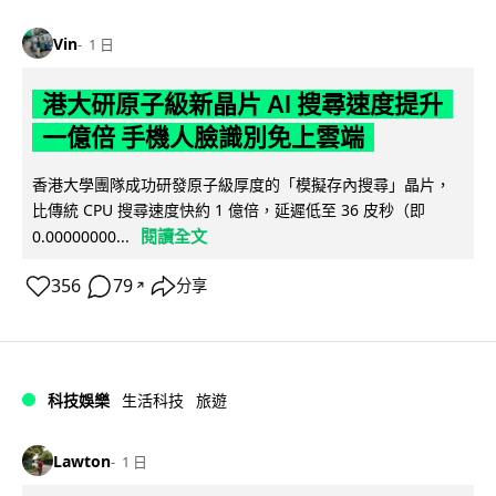
Vin
1 日
港大研原子級新晶片 AI 搜尋速度提升
一億倍 手機人臉識別免上雲端
香港大學團隊成功研發原子級厚度的「模擬存內搜尋」晶片，
比傳統 CPU 搜尋速度快約 1 億倍，延遲低至 36 皮秒（即
閱讀全文
0.00000000...
356
79
分享
↗
科技娛樂
生活科技
旅遊
Lawton
1 日