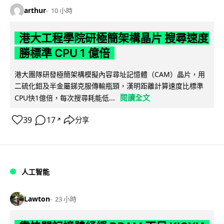
arthur
10 小時
港大工程學院研極簡架構晶片 搜尋速度
勝標準 CPU 1 億倍
港大團隊研發極簡架構模擬內容尋址記憶體（CAM）晶片，用
二硫化鉬及半金屬銻克服傳輸瓶頸，漢明距離計算速度比標準
閱讀全文
CPU快1億倍，每次搜尋耗能低...
39
17
分享
↗
人工智能
Lawton
23 小時