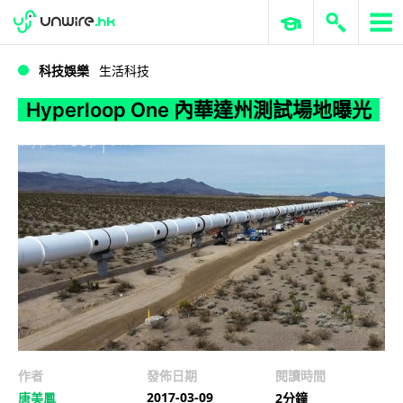
WWDC 2026
GenAI 與雲端科技專區
ERP 與商業 AI
Hyperloop One 內華達州測試場地曝光
科技娛樂
生活科技
Hyperloop One 內華達州測試場地曝光
作者
發佈日期
閱讀時間
2017-03-09
唐美鳳
2分鐘