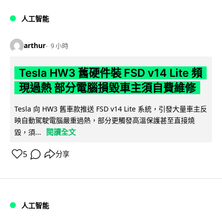
人工智能
arthur
9 小時
Tesla HW3 舊硬件裝 FSD v14 Lite 頻
現過熱 部分電腦損毀車主須自費維修
Tesla 向 HW3 舊車款推送 FSD v14 Lite 系統，引發大量車主反
映自動駕駛電腦嚴重過熱，部分更觸發高溫保護甚至直接燒
閱讀全文
毀，須...
5
分享
人工智能