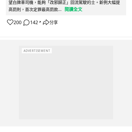
望白牌車司機，能夠「改邪歸正」回流駕駛的士。新例大幅提
閱讀全文
高罰則，首次定罪最高罰款...
200
142
分享
↗
ADVERTISEMENT