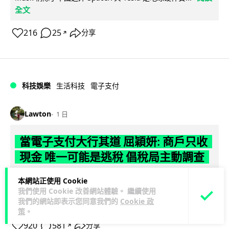
全文
216
25
分享
↗
科技娛樂
生活科技
電子支付
Lawton
1 日
當電子支付大行其道 屈穎妍: 商戶只收
現金 唯一可能是逃稅 倡稅局主動調查
新加坡知名粥店明輝田雞粥老闆涉逃稅逾 380 萬坡元（約港幣
本網站正使用 Cookie
2,310 萬元）及洗黑錢被控上法庭，家中更藏逾 240 萬坡元現
我們使用 Cookie 改善網站體驗。 繼續使用
我們的網站即表示您同意我們的
Cookie 政
閱讀全文
金（約港幣...
策
。
920
581
分享
↗