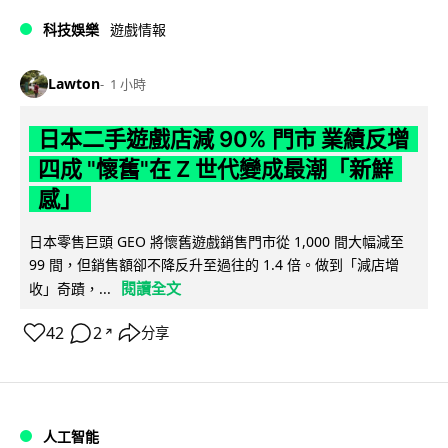
科技娛樂
遊戲情報
Lawton
1 小時
日本二手遊戲店減 90% 門市 業績反增
四成 "懷舊"在 Z 世代變成最潮「新鮮
感」
日本零售巨頭 GEO 將懷舊遊戲銷售門市從 1,000 間大幅減至
99 間，但銷售額卻不降反升至過往的 1.4 倍。做到「減店增
閱讀全文
收」奇蹟，...
42
2
分享
↗
人工智能