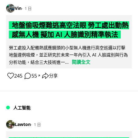
Vin
1 日
地盤偷吸煙難逃高空法眼 勞工處出動熱
感無人機 擬加 AI 人臉識別精準執法
勞工處投入配備熱感應鏡頭的小型無人機進行高空巡邏以打擊
地盤違例吸煙，並正研究於未來一年內引入 AI 人臉識別與行為
閱讀全文
分析功能，結合三大技術進一...
245
55
分享
↗
人工智能
Lawton
1 日