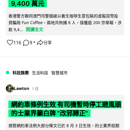
9,400 萬元
香港警方聯同澳門司警搗破以養生咖啡生意包裝的虛擬貨幣投
資騙局 Fun Coffee，兩地共拘捕 8 人，接獲逾 200 宗舉報，涉
閱讀全文
款 9,4...
116
9
分享
↗
科技娛樂
生活科技
智慧城市
Lawton
1 日
網約車條例生效 有司機暫時停工避風頭
的士業界籲白牌 "改邪歸正"
規管網約車法例大部分條文已於 8 月 3 日生效，的士業界就期