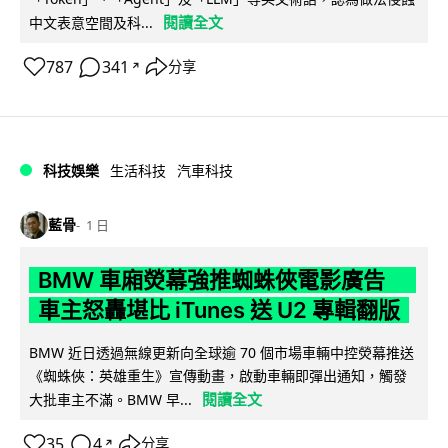
閱讀全文
中文表意空間及科...
787
341
分享
↗
科技娛樂
生活科技
汽車科技
藍骨
1 日
BMW 車廂熒幕強推蜘蛛俠電影廣告
車主怒轟堪比 iTunes 送 U2 專輯翻版
BMW 近日透過無線更新向全球逾 70 個市場車輛中控熒幕推送
《蜘蛛俠：英雄重生》宣傳動畫，啟動車輛即彈出通知，觸發
閱讀全文
大批車主不滿。BMW 早...
35
4
分享
↗