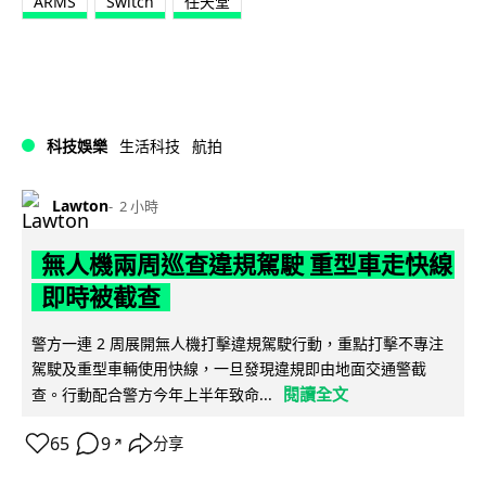
ARMS
Switch
任天堂
科技娛樂
生活科技
航拍
Lawton
2 小時
無人機兩周巡查違規駕駛 重型車走快線
即時被截查
警方一連 2 周展開無人機打擊違規駕駛行動，重點打擊不專注
駕駛及重型車輛使用快線，一旦發現違規即由地面交通警截
閱讀全文
查。行動配合警方今年上半年致命...
65
9
分享
↗