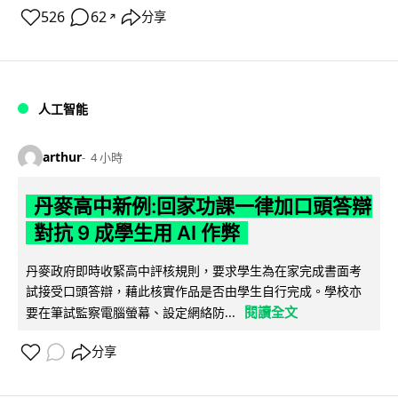
526
62
分享
↗
人工智能
arthur
4 小時
丹麥高中新例:回家功課一律加口頭答辯
對抗 9 成學生用 AI 作弊
丹麥政府即時收緊高中評核規則，要求學生為在家完成書面考
試接受口頭答辯，藉此核實作品是否由學生自行完成。學校亦
閱讀全文
要在筆試監察電腦螢幕、設定網絡防...
分享