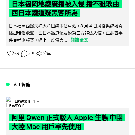
日本福岡地鐵廣播被入侵 播不雅歌曲
西日本鐵道疑黑客所為
日本福岡西鐵天神大牟田線兩個車站，8 月 4 日廣播系統離奇
播出粗俗歌聲，西日本鐵道懷疑遭第三方非法入侵，正調查事
閱讀全文
件並考慮報案。網上一度傳言...
39
2
分享
↗
人工智能
Lawton
1 日
阿里 Qwen 正式駁入 Apple 生態 中國
大陸 Mac 用戶率先使用