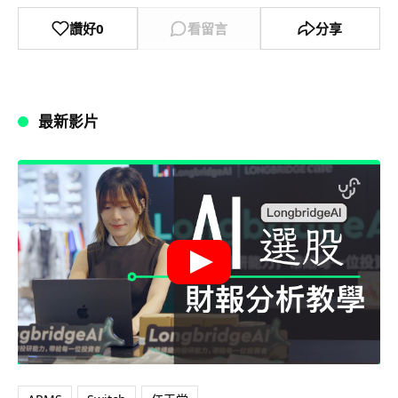
讚好
0
看留言
分享
最新影片