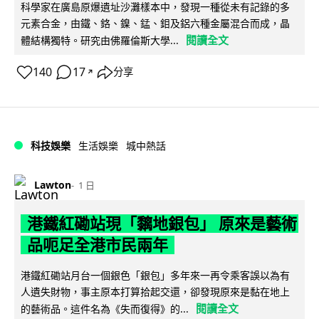
科學家在廣島原爆遺址沙灘樣本中，發現一種從未有記錄的多
元素合金，由鐵、鉻、鎳、錳、鉬及鋁六種金屬混合而成，晶
閱讀全文
體結構獨特。研究由佛羅倫斯大學...
140
17
分享
↗
科技娛樂
生活娛樂
城中熱話
Lawton
1 日
港鐵紅磡站現「黐地銀包」 原來是藝術
品呃足全港市民兩年
港鐵紅磡站月台一個銀色「銀包」多年來一再令乘客誤以為有
人遺失財物，事主原本打算拾起交還，卻發現原來是黏在地上
閱讀全文
的藝術品。這件名為《失而復得》的...