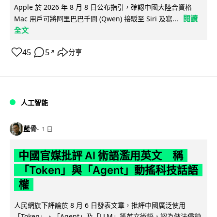
Apple 於 2026 年 8 月 8 日公布指引，確認中國大陸合資格
閱讀
Mac 用戶可將阿里巴巴千問 (Qwen) 接駁至 Siri 及寫...
全文
45
5
分享
↗
人工智能
藍骨
1 日
中國官媒批評 AI 術語濫用英文 稱
「Token」與「Agent」動搖科技話語
權
人民網旗下評論於 8 月 6 日發表文章，批評中國廣泛使用
「Token」、「Agent」及「LLM」等英文術語，認為做法侵蝕