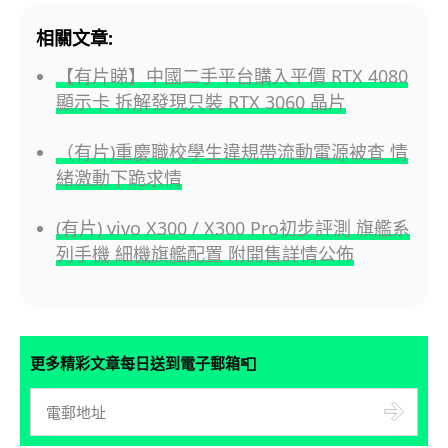
相關文章:
【有片睇】中國二手平台購入平價 RTX 4080
顯示卡 拆解發現只裝 RTX 3060 晶片
（有片)重慶職校學生違規帶流動電源被查 情
緒激動下跪求情
(有片) vivo X300 / X300 Pro初步評測 旗艦系
列手機 細機旗艦配置 附開售詳情公佈
📮
更多精彩文章每日送到電子郵箱