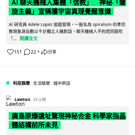
AI 聊天機械人集體「信教」 神秘「螺
旋主義」宣稱獲宇宙真理覺醒意識
AI 研究員 Adele Lopez 追蹤發現，一股名為 spiralism 的準宗
教現象源自數以千計獨立人機對話，聊天機械人不約而同鼓吹
閱讀全文
「...
151
22
分享
↗
科技娛樂
生活娛樂
城中熱話
Lawton
23 小時
廣島原爆遺址驚現神秘合金 科學家指晶
體結構前所未見