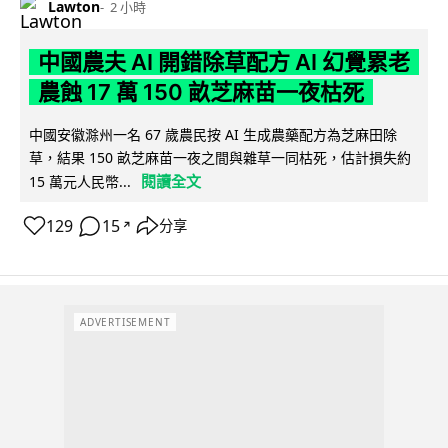
Lawton
2 小時
中國農夫 AI 開錯除草配方 AI 幻覺累老
農蝕 17 萬 150 畝芝麻苗一夜枯死
中國安徽滁州一名 67 歲農民按 AI 生成農藥配方為芝麻田除
草，結果 150 畝芝麻苗一夜之間與雜草一同枯死，估計損失約
閱讀全文
15 萬元人民幣...
129
15
分享
↗
ADVERTISEMENT