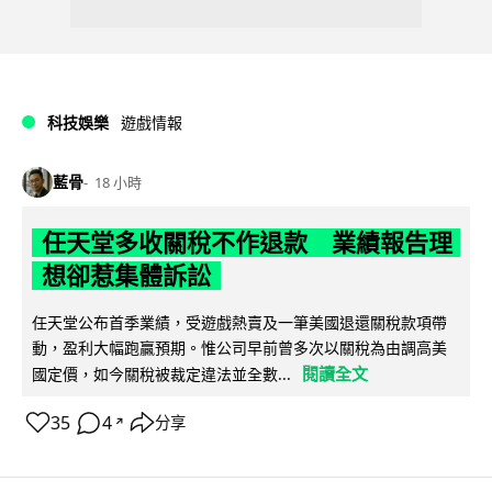
科技娛樂
遊戲情報
藍骨
18 小時
任天堂多收關稅不作退款 業績報告理
想卻惹集體訴訟
任天堂公布首季業績，受遊戲熱賣及一筆美國退還關稅款項帶
動，盈利大幅跑贏預期。惟公司早前曾多次以關稅為由調高美
閱讀全文
國定價，如今關稅被裁定違法並全數...
35
4
分享
↗