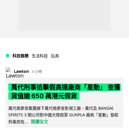
科技娛樂
生活科技
玩具
Lawton
3 小時
萬代刑事追擊假高達廠商「星動」 查獲
貨值逾 650 萬港元假貨
萬代南夢宮集團旗下萬代南夢宮影視工廠、萬代及 BANDAI
SPIRITS 3 間公司對中國大陸假冒 GUNPLA 廠商「星動」發起
閱讀全文
刑事控告...