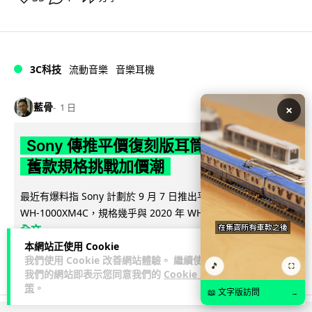
3C科技
流動音樂
音樂耳機
藍骨
1 日
×
Sony 傳推平價復刻版耳筒 沿用六年
舊款規格挑戰加價潮
最近有爆料指 Sony 計劃於 9 月 7 日推出平價復刻版降噪耳機
閱讀
WH-1000XM4C，規格幾乎與 2020 年 WH-1000XM4...
全文
本網站正使用 Cookie
24
9
我們使用 Cookie 改善網站體驗。 繼續使用
分享
↗
🎵
⛶
我們的網站即表示您同意我們的
Cookie 政
策
。
📖 文字版訪問
→