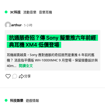
3C科技
流動音樂
音樂耳機
arthur
5 小時
抗通脹奇招？傳 Sony 擬重推六年前經
典耳機 XM4 低價登場
耳機越賣越貴，Sony 應對通脹的奇招居然是重推 6 年前的舊
機？ 消息指平價版 WH-1000XM4C 9 月登場，保留摺疊設計與
閱讀全文
40m...
分享
科技娛樂
遊戲情報