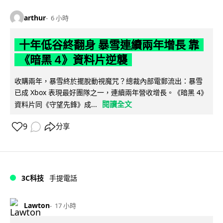
arthur
6 小時
十年低谷終翻身 暴雪連續兩年增長 靠
《暗黑 4》資料片逆襲
收購兩年，暴雪終於擺脫動視魔咒？總裁內部電郵流出：暴雪
已成 Xbox 表現最好團隊之一，連續兩年營收增長。《暗黑 4》
閱讀全文
資料片同《守望先鋒》成...
9
分享
3C科技
手提電話
Lawton
17 小時