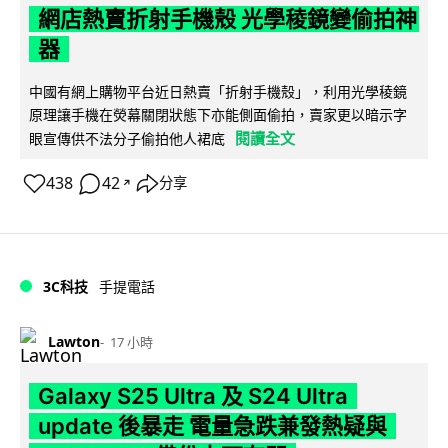
網店熱賣折射手機殼 光學稜鏡變偷拍神
器
中國有網上購物平台近日熱賣「折射手機殼」，利用光學稜鏡
原理讓手機在熒幕關閉狀態下亦能側面偷拍，賣家更以暗示字
閱讀全文
眼宣傳供不法分子偷拍他人裙底
438
42
分享
↗
3C科技
手提電話
Lawton
17 小時
Galaxy S25 Ultra 及 S24 Ultra
update 後暴走 電量急跌兼發熱疑與