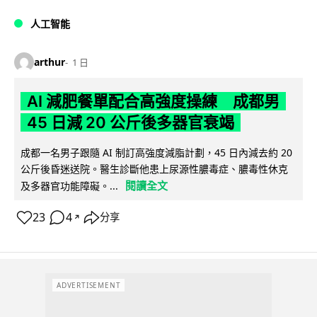
人工智能
arthur
1 日
AI 減肥餐單配合高強度操練 成都男
45 日減 20 公斤後多器官衰竭
成都一名男子跟隨 AI 制訂高強度減脂計劃，45 日內減去約 20
公斤後昏迷送院。醫生診斷他患上尿源性膿毒症、膿毒性休克
閱讀全文
及多器官功能障礙。...
23
4
分享
↗
ADVERTISEMENT