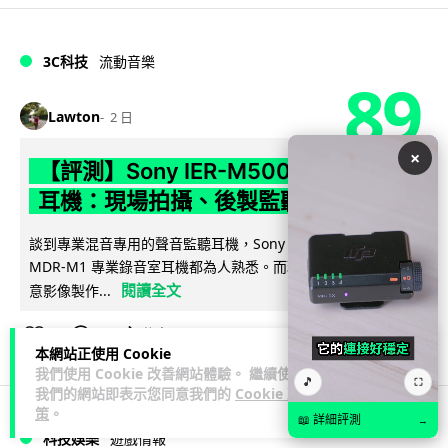
3C科技
流動音樂
89
Lawton
2 日
×
【評測】Sony IER-M500 入耳式監聽
耳機：現場拍攝、後製監聽與人聲利器
談到專業混音專用的聲音監聽耳機，Sony 經典 MDR-7506 到
MDR-M1 專業錄音室耳機都為人熟悉。而現在舞台製作者與創
閱讀全文
意影像製作...
39
5
分享
↗
本網站正使用 Cookie
我們使用 Cookie 改善網站體驗。 繼續使用
🎵
⛶
我們的網站即表示您同意我們的
Cookie 政
策
。
📖 詳細評測
→
科技娛樂
遊戲情報