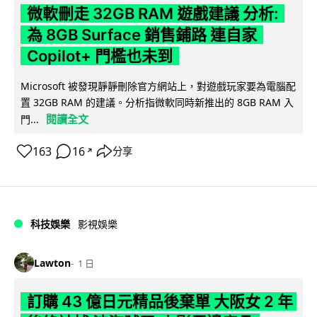
微軟刪走 32GB RAM 遊戲建議 分析:
為 8GB Surface 銷售鋪路 連自家
Copilot+ 門檻也未到
Microsoft 被發現靜靜刪除官方網站上，對遊戲玩家要為電腦配
置 32GB RAM 的建議。分析指微軟同時新推出的 8GB RAM 入
閱讀全文
門...
163
16
分享
↗
科技娛樂
影視娛樂
Lawton
1 日
訂購 43 億日元精品後棄單 大阪女 2 年