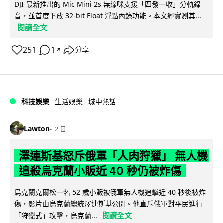
DJI 最新推出的 Mic Mini 2s 無線咪支援「四發一收」分軌錄
音，並首度下放 32-bit Float 浮點內錄功能。本文經實測其...
閱讀全文
251
1
分享
↗
科技娛樂
生活娛樂
城中熱話
Lawton
2 日
澤連斯基怒斥俄軍「人肉狩獵」 無人機
追殺烏克蘭小販近 40 秒仍被炸傷
烏克蘭克爾松一名 52 歲小販被俄軍無人機追擊近 40 秒後被炸
傷，影片由烏克蘭總統澤連斯基公開。他直斥俄軍對平民進行
閱讀全文
「狩獵式」攻擊，烏克蘭...