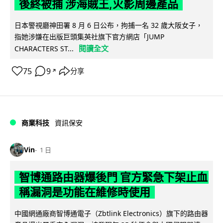
後終被捕 涉海賊王,火影周邊產品
日本警視廳神田署 8 月 6 日公布，拘捕一名 32 歲大阪女子，
指她涉嫌在出版巨頭集英社旗下官方網店「JUMP
閱讀全文
CHARACTERS ST...
75
9
分享
↗
商業科技
資訊保安
Vin
1 日
智博通路由器爆後門 官方緊急下架止血
稱漏洞是功能在維修時使用
中國網通廠商智博通電子（Zbtlink Electronics）旗下的路由器