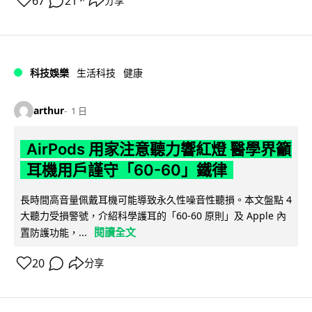
67
21
分享
↗
科技娛樂
生活科技
健康
arthur
1 日
AirPods 用家注意聽力響紅燈 醫學界籲
耳機用戶謹守「60-60」鐵律
長時間高音量佩戴耳機可能導致永久性噪音性聽損。本文盤點 4
大聽力受損警號，介紹科學護耳的「60-60 原則」及 Apple 內
閱讀全文
置防護功能，...
20
分享