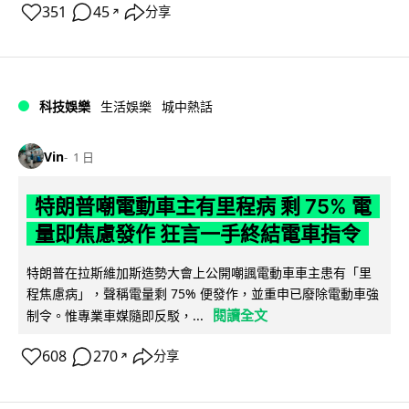
351
45
分享
↗
科技娛樂
生活娛樂
城中熱話
Vin
1 日
特朗普嘲電動車主有里程病 剩 75% 電
量即焦慮發作 狂言一手終結電車指令
特朗普在拉斯維加斯造勢大會上公開嘲諷電動車車主患有「里
程焦慮病」，聲稱電量剩 75% 便發作，並重申已廢除電動車強
閱讀全文
制令。惟專業車媒隨即反駁，...
608
270
分享
↗