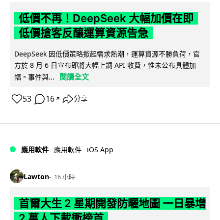
低價不再！DeepSeek 大幅加價在即
低價搶客反釀運算資源告急
DeepSeek 因低價策略掀起需求熱潮，運算資源不勝負荷，官
方於 8 月 6 日宣布即將大幅上調 API 收費，惟未公布具體加
閱讀全文
幅。事件與...
53
16
分享
↗
iOS App
應用軟件
應用軟件
Lawton
16 小時
首爾大生 2 星期開發防曬地圖 一日暴增
2 萬人下載衝榜首