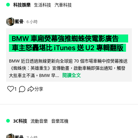
科技娛樂
生活科技
汽車科技
藍骨
6 小時
BMW 車廂熒幕強推蜘蛛俠電影廣告
車主怒轟堪比 iTunes 送 U2 專輯翻版
BMW 近日透過無線更新向全球逾 70 個市場車輛中控熒幕推送
《蜘蛛俠：英雄重生》宣傳動畫，啟動車輛即彈出通知，觸發
閱讀全文
大批車主不滿。BMW 早...
1
分享
3C科技
流動音樂
音樂耳機
藍骨
7 小時