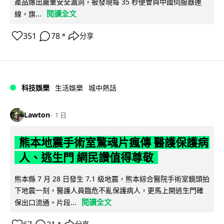
產品爆出嚴重安全漏洞，被發現每 35 秒便會與中國伺服器連
閱讀全文
線，旗...
351
78
分享
↗
科技娛樂
生活娛樂
城中熱話
Lawton
1 日
熊本地震手術室驚魂片瘋傳 醫護保護病
人、逃生門 網民讚值得尊敬
熊本縣 7 月 28 日發生 7.1 級地震，熊本綜合醫院手術室鏡頭拍
下地震一刻，醫護人員臨危不亂保護病人，更馬上開逃生門確
閱讀全文
保出口流通。片段...