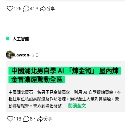
126
41
分享
↗
人工智能
Lawton
2 日
中國湖北男自學 AI 「煉金術」 屋內煉
金冒濃煙驚動全區
中國湖北黃石一名男子見金價高企，利用 AI 自學提煉黃金，在
租住單位私設高壓爐及作坊冶煉，過程產生大量刺鼻濃煙，驚
閱讀全文
動鄰居報警。警方到場揭發整...
113
8
分享
↗