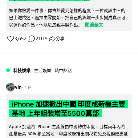
如果你熱愛一件事，你會熱愛到怎樣的程度？一位就讀中三的
巴士鐵路迷，選擇由零開始，把自己的興趣一步步變成真正可
閱讀全文
以運作的作品。他以紙皮親手製作出...
3,652
210
分享
↗
科技娛樂
生活娛樂
城中熱話
Vin
1 日
iPhone 加速撤出中國 印度成新機主要
基地 上年組裝增至5500萬部
Apple 加速將 iPhone 生產線由中國轉往印度，目標兩年內將
產量最高 50% 移至當地。印度政府推出關稅豁免及稅務優惠延