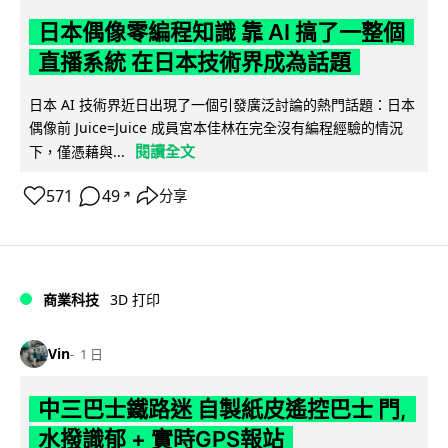
日本偶像零編程知識 靠 AI 搞了一整個
直播系統 在日本技術界成為話題
日本 AI 技術界近日出現了一個引發廣泛討論的熱門話題：日本
偶像前 Juice=Juice 成員宮本佳林在完全沒有編程經驗的情況
閱讀全文
下，僅憑藉與...
571
49
分享
↗
商業科技
3D 打印
Vin
1 日
中三巴士鐵路迷 自製紙皮遙控巴士 門,
水撥識郁 + 實時GPS報站