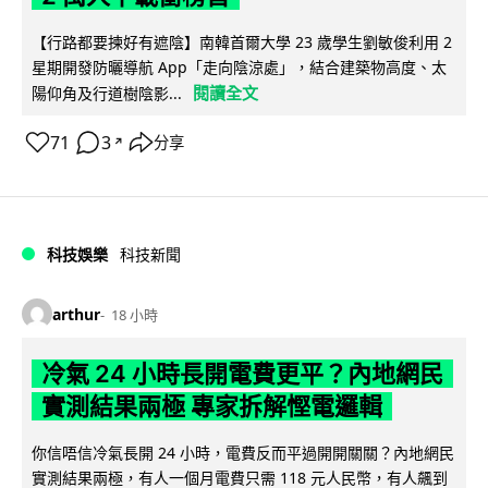
【行路都要揀好有遮陰】南韓首爾大學 23 歲學生劉敏俊利用 2
星期開發防曬導航 App「走向陰涼處」，結合建築物高度、太
閱讀全文
陽仰角及行道樹陰影...
71
3
分享
↗
科技娛樂
科技新聞
arthur
18 小時
冷氣 24 小時長開電費更平？內地網民
實測結果兩極 專家拆解慳電邏輯
你信唔信冷氣長開 24 小時，電費反而平過開開關關？內地網民
實測結果兩極，有人一個月電費只需 118 元人民幣，有人飆到