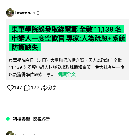
Lawton
1 日
東華學院誤發取錄電郵 全數 11,139 名
申請人一度空歡喜 專家:人為疏忽+系統
防護缺失
東華學院今日（5 日）大學聯招放榜之際，因人為疏忽向全數
11,139 名課程申請人錯誤發出取錄通知電郵，令大批考生一度
閱讀全文
以為獲得學位取錄，事...
147
17
分享
↗
科技娛樂
影視娛樂