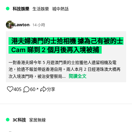
科技娛樂
生活娛樂
城中熱話
Lawton
14 小時
港夫婦澳門的士拾相機 據為己有被的士
Cam 睇到 2 個月後再入境被捕
一對香港夫婦今年 5 月遊澳門乘的士拾獲他人遺留相機及電
池，拾遺不報並帶返香港自用。兩人本月 2 日經港珠澳大橋再
閱讀全文
次入境澳門時，被治安警察局...
405
60
分享
↗
3C科技
家居無線