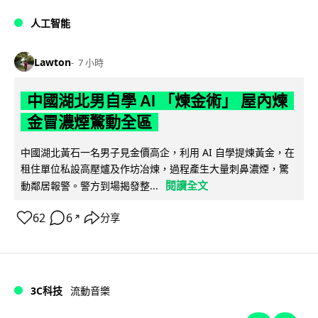
人工智能
Lawton
7 小時
中國湖北男自學 AI 「煉金術」 屋內煉
金冒濃煙驚動全區
中國湖北黃石一名男子見金價高企，利用 AI 自學提煉黃金，在
租住單位私設高壓爐及作坊冶煉，過程產生大量刺鼻濃煙，驚
閱讀全文
動鄰居報警。警方到場揭發整...
62
6
分享
↗
3C科技
流動音樂