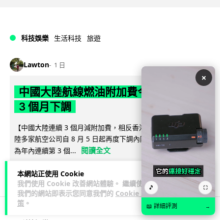
科技娛樂
生活科技
旅遊
Lawton
1 日
×
中國大陸航線燃油附加費今日再降 連續
3 個月下調
【中國大陸連續 3 個月減附加費，相反香港不斷加價】中國大
陸多家航空公司自 8 月 5 日起再度下調內陸航線燃油附加費，
閱讀全文
為年內連續第 3 個...
32
5
分享
↗
本網站正使用 Cookie
我們使用 Cookie 改善網站體驗。 繼續使用
🎵
⛶
我們的網站即表示您同意我們的
Cookie 政
策
。
📖 詳細評測
→