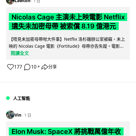
Lawton
1 日
Nicolas Cage 主演未上映電影 Netflix
遺失未加密母帶 被索償 8.19 億港元
【唔見未加密母帶咁大件事】Netflix 洛杉磯辦公室被竊，未上
映的 Nicolas Cage 電影《Fortitude》母帶亦告失蹤。電影...
閱讀全文
177
10
分享
↗
人工智能
Vin
1 日
Elon Musk: SpaceX 將挑戰萬億年收