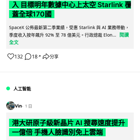
入 目標明年數據中心上太空 Starlink 覆
蓋全球170國
SpaceX 公佈最新第二季業績，受惠 Starlink 與 AI 業務帶動，
閱讀
季度收入按年飆升 92% 至 78 億美元。行政總裁 Elon...
全文
132
18
分享
↗
人工智能
Vin
1 日
港大研原子級新晶片 AI 搜尋速度提升
一億倍 手機人臉識別免上雲端