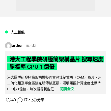
人工智能
arthur
18 小時
港大工程學院研極簡架構晶片 搜尋速度
勝標準 CPU 1 億倍
港大團隊研發極簡架構模擬內容尋址記憶體（CAM）晶片，用
二硫化鉬及半金屬銻克服傳輸瓶頸，漢明距離計算速度比標準
閱讀全文
CPU快1億倍，每次搜尋耗能低...
40
17
分享
↗