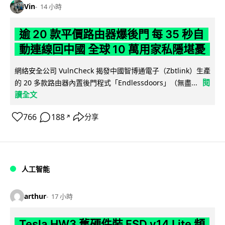
Vin
14 小時
逾 20 款平價路由器爆後門 每 35 秒自
動連線回中國 全球 10 萬用家私隱堪憂
網絡安全公司 VulnCheck 揭發中國智博通電子（Zbtlink）生產
閱
的 20 多款路由器內置後門程式「Endlessdoors」（無盡...
讀全文
766
188
分享
↗
人工智能
arthur
17 小時
Tesla HW3 舊硬件裝 FSD v14 Lite 頻