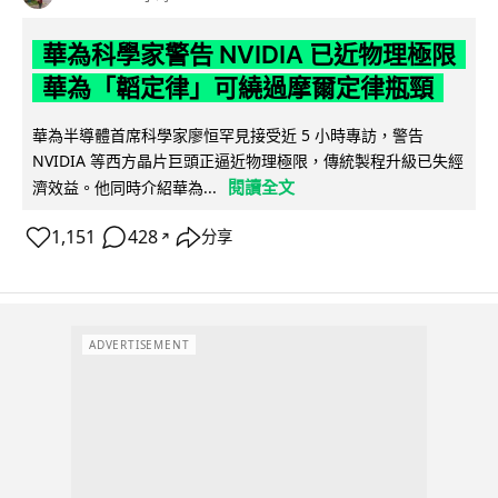
華為科學家警告 NVIDIA 已近物理極限
華為「韜定律」可繞過摩爾定律瓶頸
華為半導體首席科學家廖恒罕見接受近 5 小時專訪，警告
NVIDIA 等西方晶片巨頭正逼近物理極限，傳統製程升級已失經
閱讀全文
濟效益。他同時介紹華為...
1,151
428
分享
↗
ADVERTISEMENT