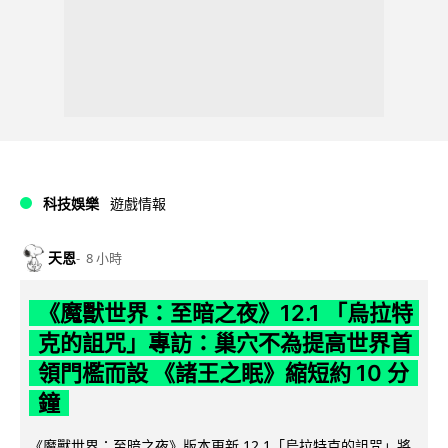
科技娛樂
遊戲情報
天恩
8 小時
《魔獸世界：至暗之夜》12.1 「烏拉特
克的詛咒」專訪：巢穴不為提高世界首
領門檻而設 《諸王之眠》縮短約 10 分
鐘
《魔獸世界：至暗之夜》版本更新 12.1「烏拉特克的詛咒」將