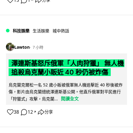
15
1
分享
科技娛樂
生活娛樂
城中熱話
Lawton
7 小時
澤連斯基怒斥俄軍「人肉狩獵」 無人機
追殺烏克蘭小販近 40 秒仍被炸傷
烏克蘭克爾松一名 52 歲小販被俄軍無人機追擊近 40 秒後被炸
傷，影片由烏克蘭總統澤連斯基公開。他直斥俄軍對平民進行
閱讀全文
「狩獵式」攻擊，烏克蘭...
38
12
分享
↗