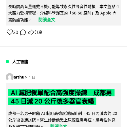
長時間高音量佩戴耳機可能導致永久性噪音性聽損。本文盤點 4
大聽力受損警號，介紹科學護耳的「60-60 原則」及 Apple 內
閱讀全文
置防護功能，...
20
分享
人工智能
arthur
1 日
AI 減肥餐單配合高強度操練 成都男
45 日減 20 公斤後多器官衰竭
成都一名男子跟隨 AI 制訂高強度減脂計劃，45 日內減去約 20
公斤後昏迷送院。醫生診斷他患上尿源性膿毒症、膿毒性休克
閱讀全文
及多器官功能障礙。...