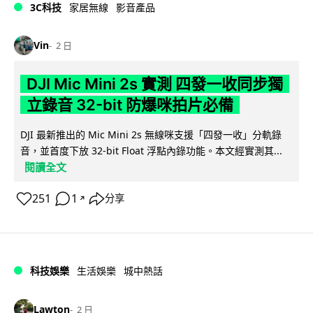
3C科技
家居無線
影音產品
Vin
2 日
DJI Mic Mini 2s 實測 四發一收同步獨
立錄音 32-bit 防爆咪拍片必備
DJI 最新推出的 Mic Mini 2s 無線咪支援「四發一收」分軌錄
音，並首度下放 32-bit Float 浮點內錄功能。本文經實測其...
閱讀全文
251
1
分享
↗
科技娛樂
生活娛樂
城中熱話
Lawton
2 日