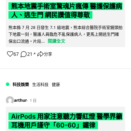
熊本地震手術室驚魂片瘋傳 醫護保護病
人、逃生門 網民讚值得尊敬
熊本縣 7 月 28 日發生 7.1 級地震，熊本綜合醫院手術室鏡頭拍
下地震一刻，醫護人員臨危不亂保護病人，更馬上開逃生門確
閱讀全文
保出口流通。片段...
67
21
分享
↗
科技娛樂
生活科技
健康
arthur
1 日
AirPods 用家注意聽力響紅燈 醫學界籲
耳機用戶謹守「60-60」鐵律