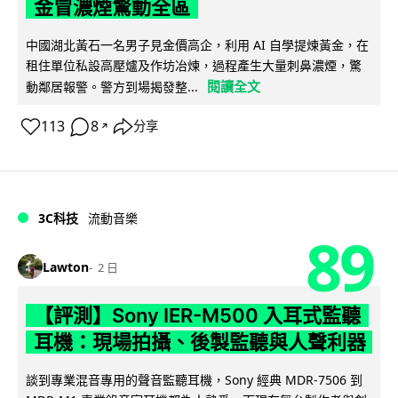
金冒濃煙驚動全區
中國湖北黃石一名男子見金價高企，利用 AI 自學提煉黃金，在
租住單位私設高壓爐及作坊冶煉，過程產生大量刺鼻濃煙，驚
閱讀全文
動鄰居報警。警方到場揭發整...
113
8
分享
↗
3C科技
流動音樂
89
Lawton
2 日
【評測】Sony IER-M500 入耳式監聽
耳機：現場拍攝、後製監聽與人聲利器
談到專業混音專用的聲音監聽耳機，Sony 經典 MDR-7506 到