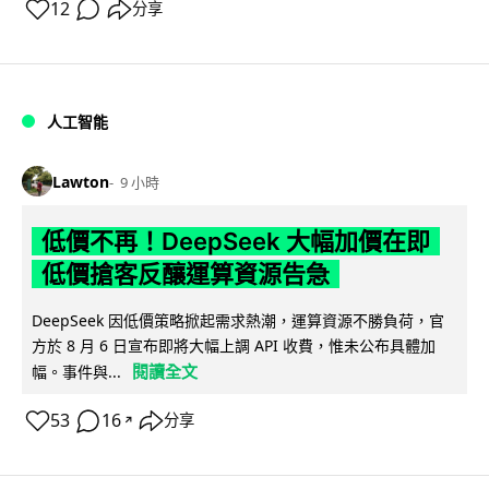
12
分享
人工智能
Lawton
9 小時
低價不再！DeepSeek 大幅加價在即
低價搶客反釀運算資源告急
DeepSeek 因低價策略掀起需求熱潮，運算資源不勝負荷，官
方於 8 月 6 日宣布即將大幅上調 API 收費，惟未公布具體加
閱讀全文
幅。事件與...
53
16
分享
↗