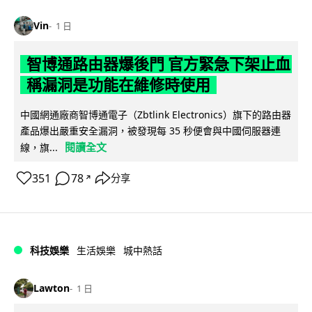
Vin
1 日
智博通路由器爆後門 官方緊急下架止血
稱漏洞是功能在維修時使用
中國網通廠商智博通電子（Zbtlink Electronics）旗下的路由器
產品爆出嚴重安全漏洞，被發現每 35 秒便會與中國伺服器連
閱讀全文
線，旗...
351
78
分享
↗
科技娛樂
生活娛樂
城中熱話
Lawton
1 日