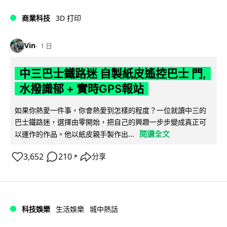
商業科技
3D 打印
Vin
1 日
中三巴士鐵路迷 自製紙皮遙控巴士 門,
水撥識郁 + 實時GPS報站
如果你熱愛一件事，你會熱愛到怎樣的程度？一位就讀中三的
巴士鐵路迷，選擇由零開始，把自己的興趣一步步變成真正可
閱讀全文
以運作的作品。他以紙皮親手製作出...
3,652
210
分享
↗
科技娛樂
生活娛樂
城中熱話