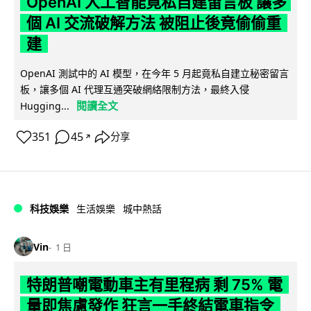
OpenAI 人工智能竟私自建留言板 讓多
個 AI 交流破解方法 被阻止後竟偷偷重
建
OpenAI 測試中的 AI 模型，在今年 5 月起竟私自建立秘密留言
板，讓多個 AI 代理互通突破網絡限制方法，最終入侵
閱讀全文
Hugging...
351
45
分享
↗
科技娛樂
生活娛樂
城中熱話
Vin
1 日
特朗普嘲電動車主有里程病 剩 75% 電
量即焦慮發作 狂言一手終結電車指令