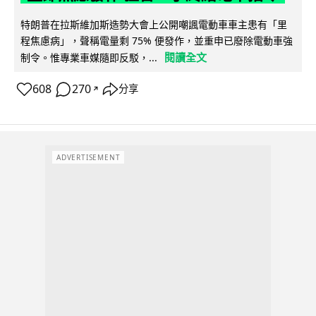
特朗普在拉斯維加斯造勢大會上公開嘲諷電動車車主患有「里
程焦慮病」，聲稱電量剩 75% 便發作，並重申已廢除電動車強
閱讀全文
制令。惟專業車媒隨即反駁，...
608
270
分享
↗
ADVERTISEMENT