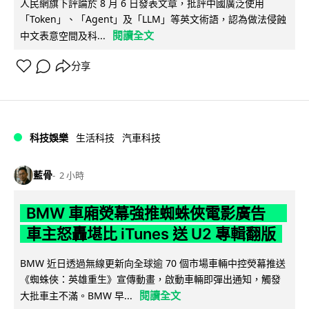
人民網旗下評論於 8 月 6 日發表文章，批評中國廣泛使用
「Token」、「Agent」及「LLM」等英文術語，認為做法侵蝕
閱讀全文
中文表意空間及科...
分享
科技娛樂
生活科技
汽車科技
藍骨
2 小時
BMW 車廂熒幕強推蜘蛛俠電影廣告
車主怒轟堪比 iTunes 送 U2 專輯翻版
BMW 近日透過無線更新向全球逾 70 個市場車輛中控熒幕推送
《蜘蛛俠：英雄重生》宣傳動畫，啟動車輛即彈出通知，觸發
閱讀全文
大批車主不滿。BMW 早...