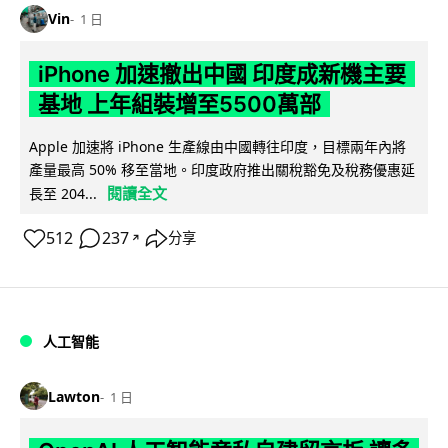
Vin
1 日
iPhone 加速撤出中國 印度成新機主要
基地 上年組裝增至5500萬部
Apple 加速將 iPhone 生產線由中國轉往印度，目標兩年內將
產量最高 50% 移至當地。印度政府推出關稅豁免及稅務優惠延
閱讀全文
長至 204...
512
237
分享
↗
人工智能
Lawton
1 日