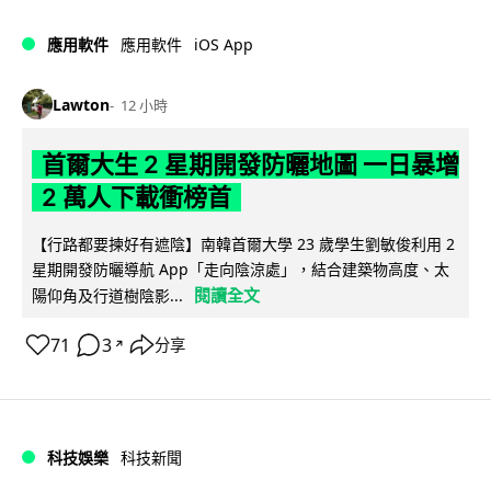
iOS App
應用軟件
應用軟件
Lawton
12 小時
首爾大生 2 星期開發防曬地圖 一日暴增
2 萬人下載衝榜首
【行路都要揀好有遮陰】南韓首爾大學 23 歲學生劉敏俊利用 2
星期開發防曬導航 App「走向陰涼處」，結合建築物高度、太
閱讀全文
陽仰角及行道樹陰影...
71
3
分享
↗
科技娛樂
科技新聞