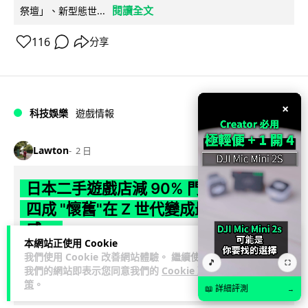
閱讀全文
祭壇」、新型態世...
116
分享
×
科技娛樂
遊戲情報
Lawton
2 日
日本二手遊戲店減 90% 門市 業績反增
四成 "懷舊"在 Z 世代變成最潮「新鮮
感」
本網站正使用 Cookie
我們使用 Cookie 改善網站體驗。 繼續使用
日本零售巨頭 GEO 將懷舊遊戲銷售門市從 1,000 間大幅減至
🎵
⛶
我們的網站即表示您同意我們的
Cookie 政
99 間，但銷售額卻不降反升至過往的 1.4 倍。做到「減店增
策
。
閱讀全文
📖 詳細評測
收」奇蹟，...
→