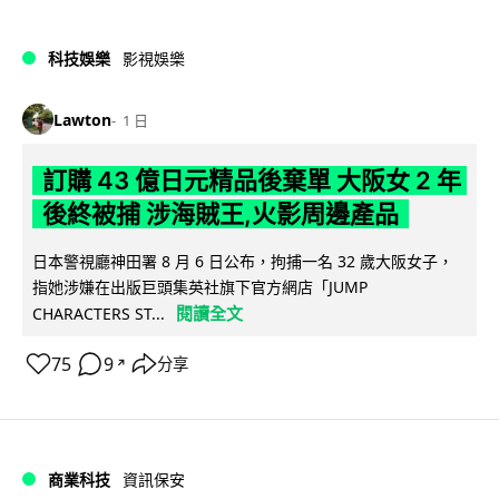
科技娛樂
影視娛樂
Lawton
1 日
訂購 43 億日元精品後棄單 大阪女 2 年
後終被捕 涉海賊王,火影周邊產品
日本警視廳神田署 8 月 6 日公布，拘捕一名 32 歲大阪女子，
指她涉嫌在出版巨頭集英社旗下官方網店「JUMP
閱讀全文
CHARACTERS ST...
75
9
分享
↗
商業科技
資訊保安