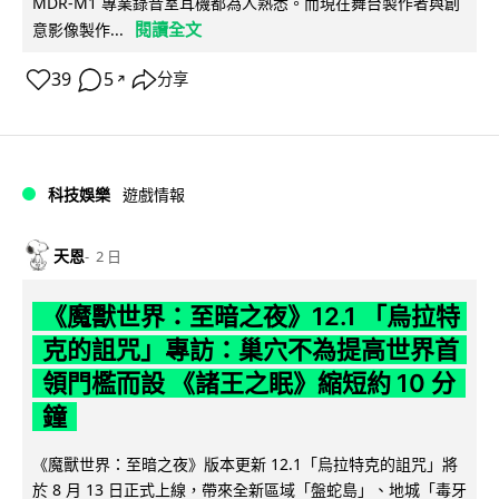
MDR-M1 專業錄音室耳機都為人熟悉。而現在舞台製作者與創
閱讀全文
意影像製作...
39
5
分享
↗
科技娛樂
遊戲情報
天恩
2 日
《魔獸世界：至暗之夜》12.1 「烏拉特
克的詛咒」專訪：巢穴不為提高世界首
領門檻而設 《諸王之眠》縮短約 10 分
鐘
《魔獸世界：至暗之夜》版本更新 12.1「烏拉特克的詛咒」將
於 8 月 13 日正式上線，帶來全新區域「盤蛇島」、地城「毒牙