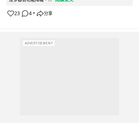
23
4
分享
↗
ADVERTISEMENT