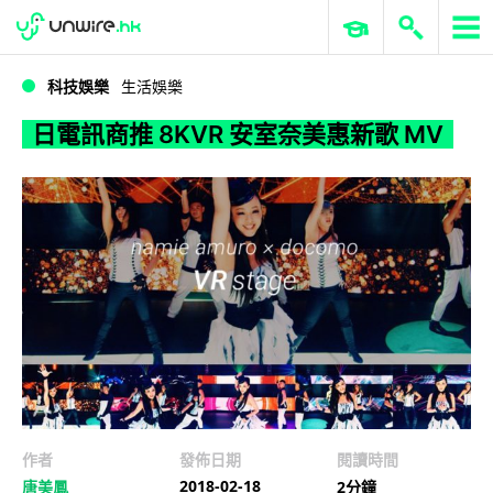
WWDC 2026
GenAI 與雲端科技專區
ERP 與商業 AI
日電訊商推 8KVR 安室奈美惠新歌 MV
科技娛樂
生活娛樂
日電訊商推 8KVR 安室奈美惠新歌 MV
作者
發佈日期
閱讀時間
2018-02-18
唐美鳳
2分鐘