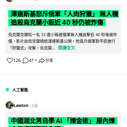
澤連斯基怒斥俄軍「人肉狩獵」 無人機
追殺烏克蘭小販近 40 秒仍被炸傷
烏克蘭克爾松一名 52 歲小販被俄軍無人機追擊近 40 秒後被炸
傷，影片由烏克蘭總統澤連斯基公開。他直斥俄軍對平民進行
閱讀全文
「狩獵式」攻擊，烏克蘭...
126
41
分享
↗
人工智能
Lawton
2 日
中國湖北男自學 AI 「煉金術」 屋內煉