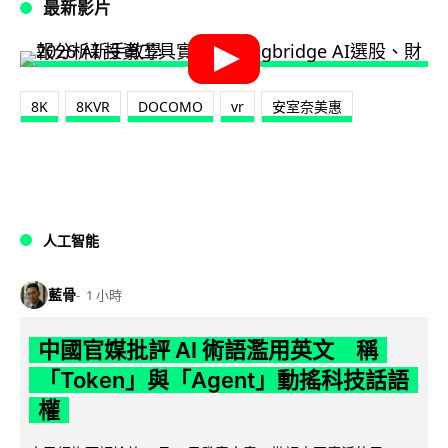
最新影片
8K
8KVR
DOCOMO
vr
安室奈美惠
人工智能
藍骨
1 小時
中國官媒批評 AI 術語濫用英文 稱
「Token」與「Agent」動搖科技話語
權