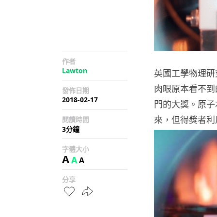
作者
Lawton
英國工學物理研
肉眼原本看不到
發佈日期
2018-02-17
門的大獎。原子
來，但得獎者利
閱讀時間
3分鐘
字體大小
A
A
A
分享