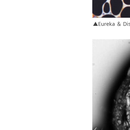
▲Eureka ＆ Di