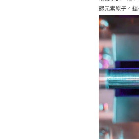
鍶元素原子。鍶