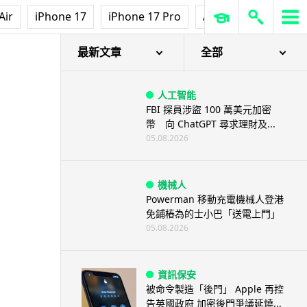
Air
iPhone 17
iPhone 17 Pro
AirPods Pro 3
Ap
最新文章
全部
人工智能
FBI 探員涉盜 100 萬美元加密
幣 向 ChatGPT 尋求理財及...
05.08.2026
機械人
Powerman 移動充電機械人登港
免鋪樁為的士小巴「送電上門」
05.08.2026
資訊保安
被命令製造「後門」 Apple 再控
告英國政府 加密後門爭議延燒...