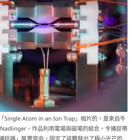
ngle Atom in an Ion Trap」相片的，是來自牛
d Nadlinger，作品利用電場與磁場的組合，令捕捉帶
捕捉器」裝置當中，固定了這顆發出了極小光芒的