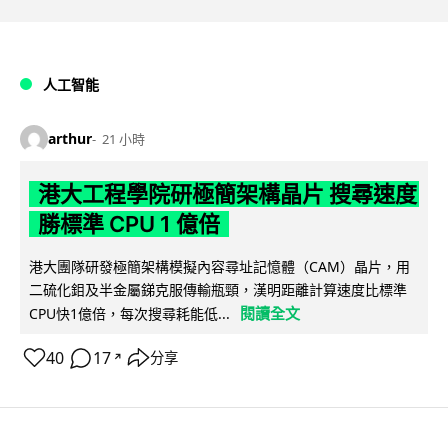
人工智能
arthur
21 小時
港大工程學院研極簡架構晶片 搜尋速度
勝標準 CPU 1 億倍
港大團隊研發極簡架構模擬內容尋址記憶體（CAM）晶片，用
二硫化鉬及半金屬銻克服傳輸瓶頸，漢明距離計算速度比標準
閱讀全文
CPU快1億倍，每次搜尋耗能低...
40
17
分享
↗