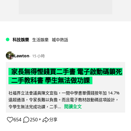
科技娛樂
生活娛樂
城中熱話
Lawton
15 小時
家長無得慳錢買二手書 電子啟動碼鎖死
二手教科書 學生無法做功課
社福界立法會議員陳文宜指，一間中學書單價錢按年加 14.7%
遠超通漲，令家長難以負擔。而且電子教材啟動碼這項設計，
閱讀全文
令學生無法完成功課，二手...
654
250
分享
↗