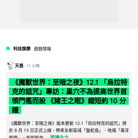
科技娛樂
遊戲情報
天恩
11 小時
《魔獸世界：至暗之夜》12.1 「烏拉特
克的詛咒」專訪：巢穴不為提高世界首
領門檻而設 《諸王之眠》縮短約 10 分
鐘
《魔獸世界：至暗之夜》版本更新 12.1「烏拉特克的詛咒」將
於 8 月 13 日正式上線，帶來全新區域「盤蛇島」、地城「毒牙
閱讀全文
祭壇」、新型態世...