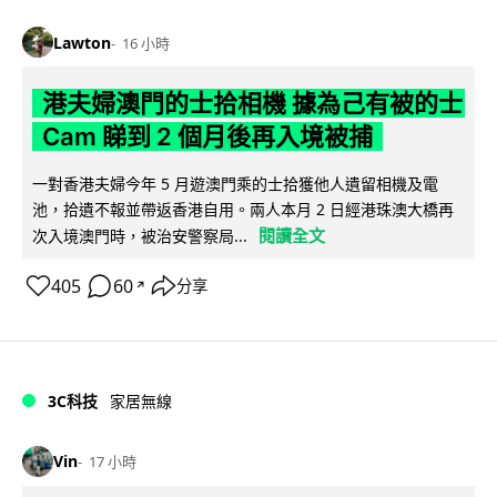
Lawton
16 小時
港夫婦澳門的士拾相機 據為己有被的士
Cam 睇到 2 個月後再入境被捕
一對香港夫婦今年 5 月遊澳門乘的士拾獲他人遺留相機及電
池，拾遺不報並帶返香港自用。兩人本月 2 日經港珠澳大橋再
閱讀全文
次入境澳門時，被治安警察局...
405
60
分享
↗
3C科技
家居無線
Vin
17 小時