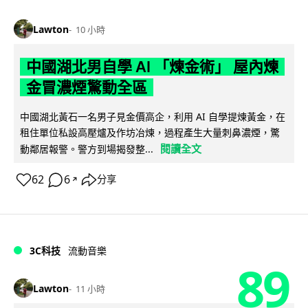
Lawton
10 小時
中國湖北男自學 AI 「煉金術」 屋內煉
金冒濃煙驚動全區
中國湖北黃石一名男子見金價高企，利用 AI 自學提煉黃金，在
租住單位私設高壓爐及作坊冶煉，過程產生大量刺鼻濃煙，驚
閱讀全文
動鄰居報警。警方到場揭發整...
62
6
分享
↗
3C科技
流動音樂
89
Lawton
11 小時