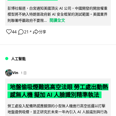
彭博社報道，白宮通知美國頂尖 AI 公司，中國開發的開放權重
模型將不納入特朗普政府新 AI 安全框架的測試範圍。美國業界
閱讀全文
則聯署呼籲政府不要限...
44
21
分享
↗
人工智能
Vin
1 日
地盤偷吸煙難逃高空法眼 勞工處出動熱
感無人機 擬加 AI 人臉識別精準執法
勞工處投入配備熱感應鏡頭的小型無人機進行高空巡邏以打擊
地盤違例吸煙，並正研究於未來一年內引入 AI 人臉識別與行為