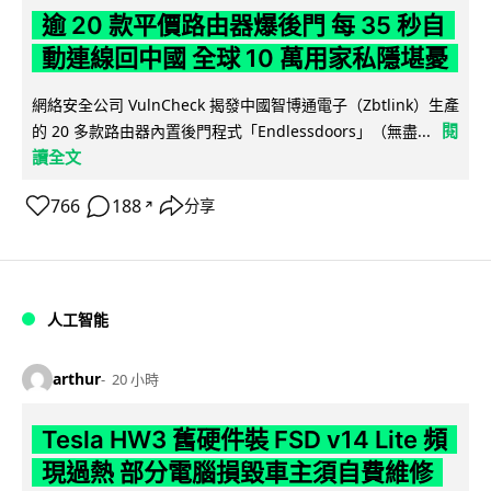
逾 20 款平價路由器爆後門 每 35 秒自
動連線回中國 全球 10 萬用家私隱堪憂
網絡安全公司 VulnCheck 揭發中國智博通電子（Zbtlink）生產
閱
的 20 多款路由器內置後門程式「Endlessdoors」（無盡...
讀全文
766
188
分享
↗
人工智能
arthur
20 小時
Tesla HW3 舊硬件裝 FSD v14 Lite 頻
現過熱 部分電腦損毀車主須自費維修