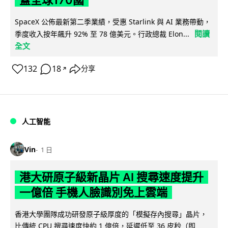
蓋全球170國
SpaceX 公佈最新第二季業績，受惠 Starlink 與 AI 業務帶動，
閱讀
季度收入按年飆升 92% 至 78 億美元。行政總裁 Elon...
全文
132
18
分享
↗
人工智能
Vin
1 日
港大研原子級新晶片 AI 搜尋速度提升
一億倍 手機人臉識別免上雲端
香港大學團隊成功研發原子級厚度的「模擬存內搜尋」晶片，
比傳統 CPU 搜尋速度快約 1 億倍，延遲低至 36 皮秒（即