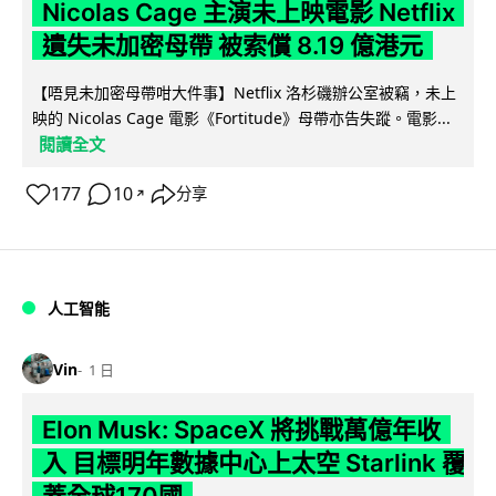
Nicolas Cage 主演未上映電影 Netflix
遺失未加密母帶 被索償 8.19 億港元
【唔見未加密母帶咁大件事】Netflix 洛杉磯辦公室被竊，未上
映的 Nicolas Cage 電影《Fortitude》母帶亦告失蹤。電影...
閱讀全文
177
10
分享
↗
人工智能
Vin
1 日
Elon Musk: SpaceX 將挑戰萬億年收
入 目標明年數據中心上太空 Starlink 覆