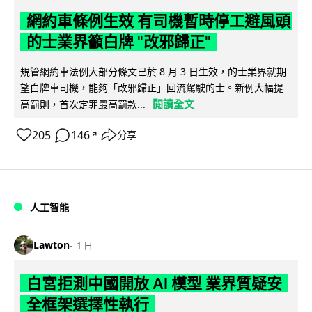
網約車條例生效 有司機暫時停工避風頭
的士業界籲白牌 "改邪歸正"
規管網約車法例大部分條文已於 8 月 3 日生效，的士業界就期
望白牌車司機，能夠「改邪歸正」回流駕駛的士。新例大幅提
閱讀全文
高罰則，首次定罪最高罰款...
205
146
分享
↗
人工智能
Lawton
1 日
白宮拒測中國開放 AI 模型 業界質疑安
全框架選擇性執行