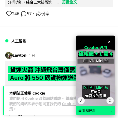
閱讀全文
分析功能，結合三大技術進一...
246
57
分享
↗
人工智能
×
Lawton
1 日
貨運火箭 沖繩飛台灣僅需 15 分鐘 Hop
Aero 將 550 磅貨物運送至 725 公里外
【真正用火箭送貨】美國初創 Hop Aero 公開自動駕駛貨運火
本網站正使用 Cookie
箭，聲稱可在 15 分鐘內將 250 公斤物資投送 750 公里外，並
我們使用 Cookie 改善網站體驗。 繼續使用
🎵
閱讀全文
以沖繩...
⛶
我們的網站即表示您同意我們的
Cookie 政
策
。
📖 詳細評測
→
55
6
分享
↗