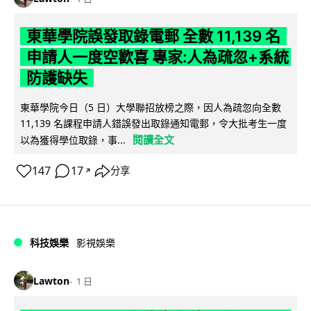
東華學院誤發取錄電郵 全數 11,139 名
申請人一度空歡喜 專家:人為疏忽+系統
防護缺失
東華學院今日（5 日）大學聯招放榜之際，因人為疏忽向全數
11,139 名課程申請人錯誤發出取錄通知電郵，令大批考生一度
閱讀全文
以為獲得學位取錄，事...
147
17
分享
↗
科技娛樂
影視娛樂
Lawton
1 日