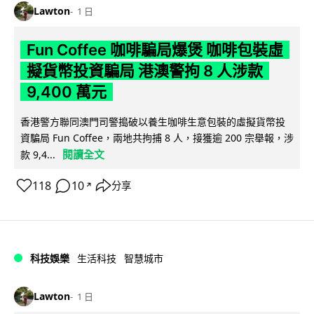
Lawton
1 日
Fun Coffee 咖啡騙局爆煲 咖啡包裝虛
擬貨幣投資騙局 港澳警拘 8 人涉款
9,400 萬元
香港警方聯同澳門司警搗破以養生咖啡生意包裝的虛擬貨幣投
資騙局 Fun Coffee，兩地共拘捕 8 人，接獲逾 200 宗舉報，涉
閱讀全文
款 9,4...
118
10
分享
↗
科技娛樂
生活科技
智慧城市
Lawton
1 日