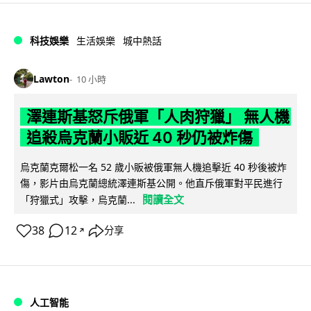
科技娛樂
生活娛樂
城中熱話
Lawton
10 小時
澤連斯基怒斥俄軍「人肉狩獵」 無人機
追殺烏克蘭小販近 40 秒仍被炸傷
烏克蘭克爾松一名 52 歲小販被俄軍無人機追擊近 40 秒後被炸
傷，影片由烏克蘭總統澤連斯基公開。他直斥俄軍對平民進行
閱讀全文
「狩獵式」攻擊，烏克蘭...
38
12
分享
↗
人工智能