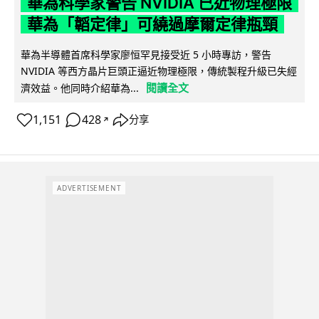
華為科學家警告 NVIDIA 已近物理極限
華為「韜定律」可繞過摩爾定律瓶頸
華為半導體首席科學家廖恒罕見接受近 5 小時專訪，警告
NVIDIA 等西方晶片巨頭正逼近物理極限，傳統製程升級已失經
閱讀全文
濟效益。他同時介紹華為...
1,151
428
分享
↗
ADVERTISEMENT