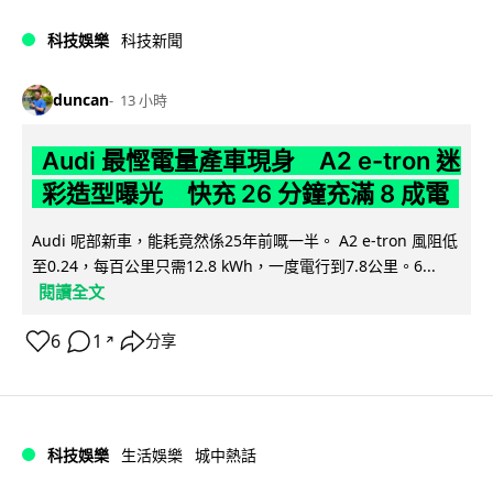
科技娛樂
科技新聞
duncan
13 小時
Audi 最慳電量產車現身 A2 e-tron 迷
彩造型曝光 快充 26 分鐘充滿 8 成電
Audi 呢部新車，能耗竟然係25年前嘅一半。 A2 e-tron 風阻低
至0.24，每百公里只需12.8 kWh，一度電行到7.8公里。6...
閱讀全文
6
1
分享
↗
科技娛樂
生活娛樂
城中熱話