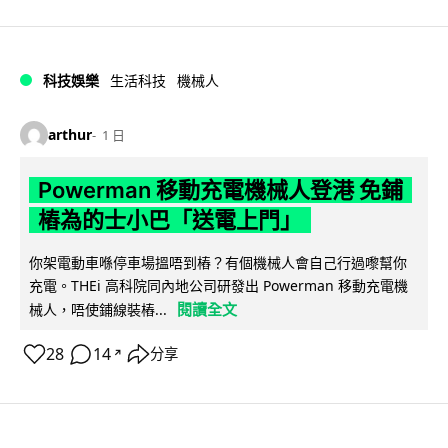
科技娛樂
生活科技
機械人
arthur
1 日
Powerman 移動充電機械人登港 免鋪
樁為的士小巴「送電上門」
你架電動車喺停車場搵唔到樁？有個機械人會自己行過嚟幫你
充電。THEi 高科院同內地公司研發出 Powerman 移動充電機
閱讀全文
械人，唔使鋪線裝樁...
28
14
分享
↗