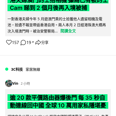
Cam 睇到 2 個月後再入境被捕
一對香港夫婦今年 5 月遊澳門乘的士拾獲他人遺留相機及電
池，拾遺不報並帶返香港自用。兩人本月 2 日經港珠澳大橋再
閱讀全文
次入境澳門時，被治安警察局...
157
19
分享
↗
3C科技
家居無線
Vin
2 小時
逾 20 款平價路由器爆後門 每 35 秒自
動連線回中國 全球 10 萬用家私隱堪憂