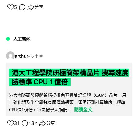
5
分享
人工智能
arthur
6 小時
港大工程學院研極簡架構晶片 搜尋速度
勝標準 CPU 1 億倍
港大團隊研發極簡架構模擬內容尋址記憶體（CAM）晶片，用
二硫化鉬及半金屬銻克服傳輸瓶頸，漢明距離計算速度比標準
閱讀全文
CPU快1億倍，每次搜尋耗能低...
31
13
分享
↗