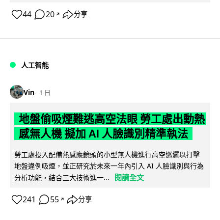
44
20
分享
↗
人工智能
Vin
1 日
地盤偷吸煙難逃高空法眼 勞工處出動熱
感無人機 擬加 AI 人臉識別精準執法
勞工處投入配備熱感應鏡頭的小型無人機進行高空巡邏以打擊
地盤違例吸煙，並正研究於未來一年內引入 AI 人臉識別與行為
閱讀全文
分析功能，結合三大技術進一...
241
55
分享
↗