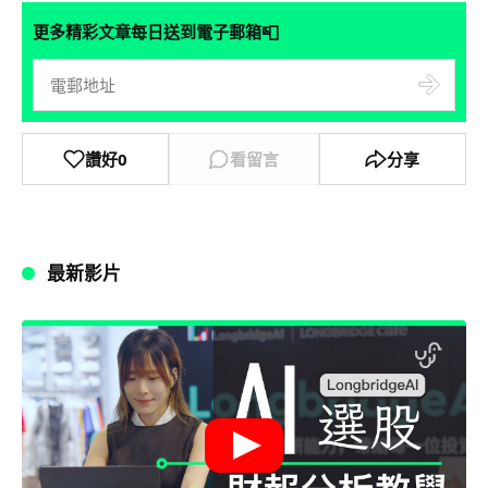
📮
更多精彩文章每日送到電子郵箱
讚好
0
看留言
分享
最新影片