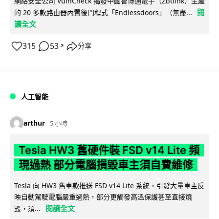
網絡安全公司 VulnCheck 揭發中國智博通電子（Zbtlink）生產
閱
的 20 多款路由器內置後門程式「Endlessdoors」（無盡...
讀全文
315
53
分享
↗
人工智能
arthur
5 小時
Tesla HW3 舊硬件裝 FSD v14 Lite 頻
現過熱 部分電腦損毀車主須自費維修
Tesla 向 HW3 舊車款推送 FSD v14 Lite 系統，引發大量車主反
映自動駕駛電腦嚴重過熱，部分更觸發高溫保護甚至直接燒
閱讀全文
毀，須...