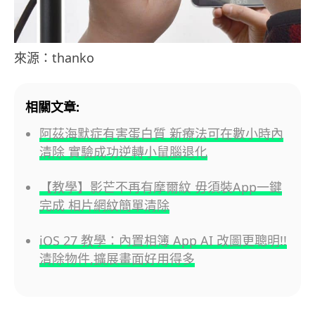
來源：thanko
相關文章:
阿茲海默症有害蛋白質 新療法可在數小時內
清除 實驗成功逆轉小鼠腦退化
【教學】影芒不再有摩爾紋 毋須裝App一鍵
完成 相片網紋簡單清除
iOS 27 教學：內置相簿 App AI 改圖更聰明!!
清除物件,擴展畫面好用得多