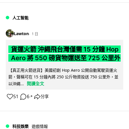
人工智能
Lawton
1 日
貨運火箭 沖繩飛台灣僅需 15 分鐘 Hop
Aero 將 550 磅貨物運送至 725 公里外
【真正用火箭送貨】美國初創 Hop Aero 公開自動駕駛貨運火
箭，聲稱可在 15 分鐘內將 250 公斤物資投送 750 公里外，並
閱讀全文
以沖繩...
51
6
分享
↗
科技娛樂
遊戲情報