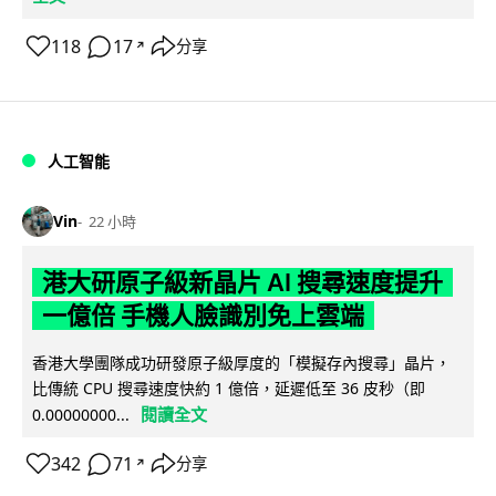
118
17
分享
↗
人工智能
Vin
22 小時
港大研原子級新晶片 AI 搜尋速度提升
一億倍 手機人臉識別免上雲端
香港大學團隊成功研發原子級厚度的「模擬存內搜尋」晶片，
比傳統 CPU 搜尋速度快約 1 億倍，延遲低至 36 皮秒（即
閱讀全文
0.00000000...
342
71
分享
↗