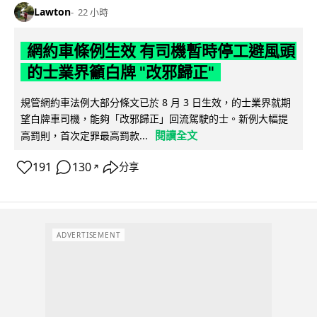
Lawton
22 小時
網約車條例生效 有司機暫時停工避風頭
的士業界籲白牌 "改邪歸正"
規管網約車法例大部分條文已於 8 月 3 日生效，的士業界就期
望白牌車司機，能夠「改邪歸正」回流駕駛的士。新例大幅提
閱讀全文
高罰則，首次定罪最高罰款...
191
130
分享
↗
ADVERTISEMENT