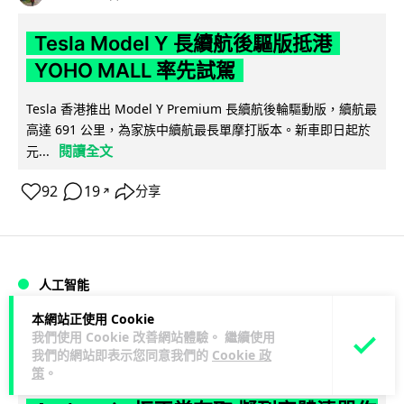
Tesla Model Y 長續航後驅版抵港
YOHO MALL 率先試駕
Tesla 香港推出 Model Y Premium 長續航後輪驅動版，續航最
高達 691 公里，為家族中續航最長單摩打版本。新車即日起於
閱讀全文
元...
92
19
分享
↗
人工智能
本網站正使用 Cookie
Vin
1 日
我們使用 Cookie 改善網站體驗。 繼續使用
我們的網站即表示您同意我們的
Cookie 政
策
。
據報中國憂美國 AI 變武器 不滿