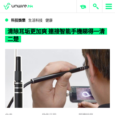
WWDC 2026
GenAI 與雲端科技專區
ERP 與商業 AI
清除耳垢更加爽 連接智能手機睇得一清二楚
科技娛樂
生活科技
健康
清除耳垢更加爽 連接智能手機睇得一清
二楚
作者
發佈日期
閱讀時間