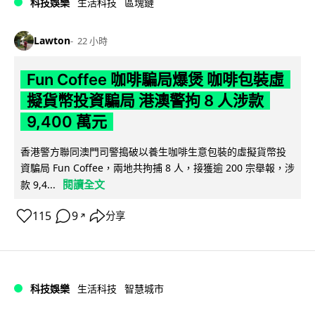
科技娛樂
生活科技
區塊鏈
Lawton
22 小時
Fun Coffee 咖啡騙局爆煲 咖啡包裝虛
擬貨幣投資騙局 港澳警拘 8 人涉款
9,400 萬元
香港警方聯同澳門司警搗破以養生咖啡生意包裝的虛擬貨幣投
資騙局 Fun Coffee，兩地共拘捕 8 人，接獲逾 200 宗舉報，涉
閱讀全文
款 9,4...
115
9
分享
↗
科技娛樂
生活科技
智慧城市