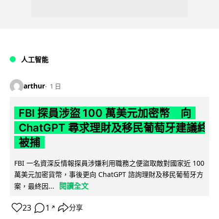
人工智能
arthur
1 日
FBI 探員涉盜 100 萬美元加密幣 向
ChatGPT 尋求理財及移民葡萄牙建議終
被捕
FBI 一名資深反情報探員涉嫌利用職務之便盜取敵對國家近 100
萬美元加密貨幣，事後更向 ChatGPT 諮詢理財及移民葡萄牙方
閱讀全文
案，最終因...
23
1
分享
↗