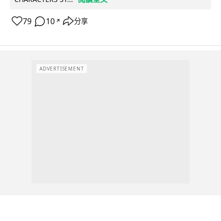
79
10
分享
↗
ADVERTISEMENT