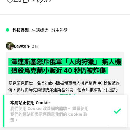
253
1
分享
科技娛樂
生活娛樂
城中熱話
Lawton
2 日
澤連斯基怒斥俄軍「人肉狩獵」 無人機
追殺烏克蘭小販近 40 秒仍被炸傷
烏克蘭克爾松一名 52 歲小販被俄軍無人機追擊近 40 秒後被炸
傷，影片由烏克蘭總統澤連斯基公開。他直斥俄軍對平民進行
閱讀全文
「狩獵式」攻擊，烏克蘭...
本網站正使用 Cookie
我們使用 Cookie 改善網站體驗。 繼續使用
138
41
分享
↗
我們的網站即表示您同意我們的
Cookie 政
策
。