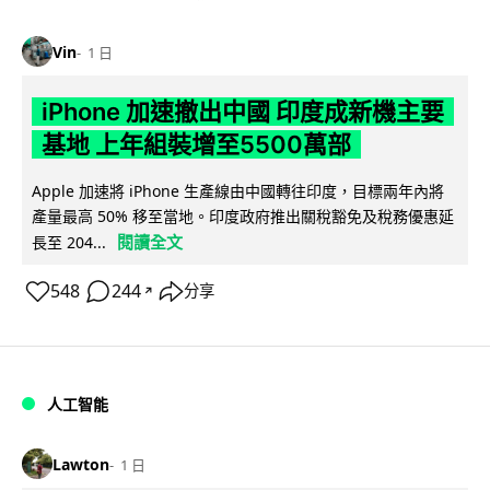
Vin
1 日
iPhone 加速撤出中國 印度成新機主要
基地 上年組裝增至5500萬部
Apple 加速將 iPhone 生產線由中國轉往印度，目標兩年內將
產量最高 50% 移至當地。印度政府推出關稅豁免及稅務優惠延
閱讀全文
長至 204...
548
244
分享
↗
人工智能
Lawton
1 日