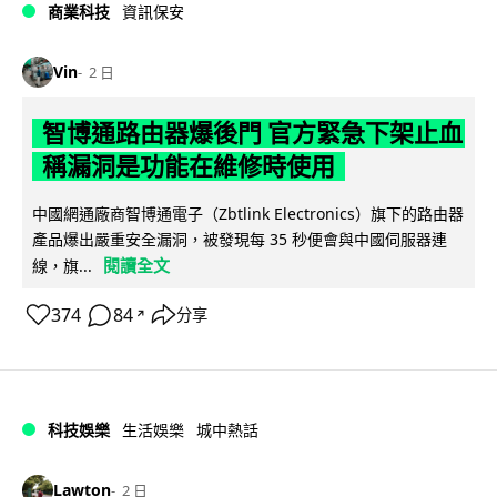
商業科技
資訊保安
Vin
2 日
智博通路由器爆後門 官方緊急下架止血
稱漏洞是功能在維修時使用
中國網通廠商智博通電子（Zbtlink Electronics）旗下的路由器
產品爆出嚴重安全漏洞，被發現每 35 秒便會與中國伺服器連
閱讀全文
線，旗...
374
84
分享
↗
科技娛樂
生活娛樂
城中熱話
Lawton
2 日