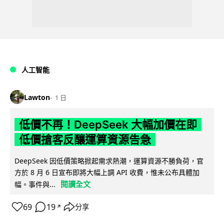
人工智能
Lawton
1 日
低價不再！DeepSeek 大幅加價在即
低價搶客反釀運算資源告急
DeepSeek 因低價策略掀起需求熱潮，運算資源不勝負荷，官
方於 8 月 6 日宣布即將大幅上調 API 收費，惟未公布具體加
閱讀全文
幅。事件與...
69
19
分享
↗