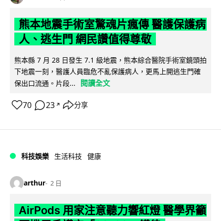
熊本地震手術室驚魂片瘋傳 醫護保護病
人、逃生門 網民讚值得尊敬
熊本縣 7 月 28 日發生 7.1 級地震，熊本綜合醫院手術室鏡頭拍
下地震一刻，醫護人員臨危不亂保護病人，更馬上開逃生門確
閱讀全文
保出口流通。片段...
70
23
分享
↗
科技娛樂
生活科技
健康
arthur
2 日
AirPods 用家注意聽力響紅燈 醫學界籲