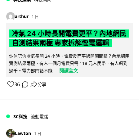
arthur
1 日
冷氣 24 小時長開電費更平？內地網民
自測結果兩極 專家拆解慳電邏輯
你信唔信冷氣長開 24 小時，電費反而平過開開關關？內地網民
實測結果兩極，有人一個月電費只需 118 元人民幣，有人飆到
閱讀全文
過千。電力部門話不能...
36
分享
3C科技
流動電腦
Lawton
1 日