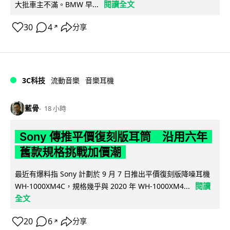
閱讀全文
大批車主不滿。BMW 早...
30
4
分享
↗
3C科技
流動音樂
音樂耳機
藍骨
18 小時
Sony 傳推平價復刻版耳筒 沿用六年
舊款規格挑戰加價潮
最近有爆料指 Sony 計劃於 9 月 7 日推出平價復刻版降噪耳機
閱讀
WH-1000XM4C，規格幾乎與 2020 年 WH-1000XM4...
全文
20
6
分享
↗