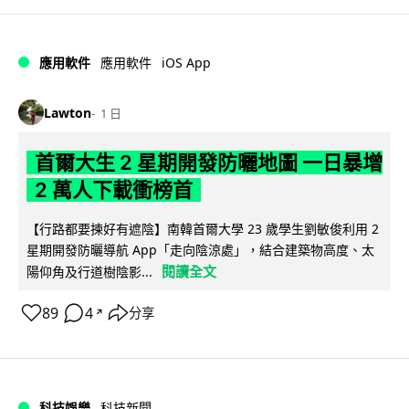
iOS App
應用軟件
應用軟件
Lawton
1 日
首爾大生 2 星期開發防曬地圖 一日暴增
2 萬人下載衝榜首
【行路都要揀好有遮陰】南韓首爾大學 23 歲學生劉敏俊利用 2
星期開發防曬導航 App「走向陰涼處」，結合建築物高度、太
閱讀全文
陽仰角及行道樹陰影...
89
4
分享
↗
科技娛樂
科技新聞