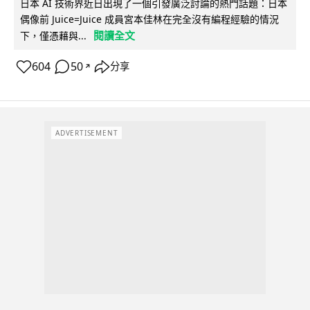
日本 AI 技術界近日出現了一個引發廣泛討論的熱門話題：日本
偶像前 Juice=Juice 成員宮本佳林在完全沒有編程經驗的情況
閱讀全文
下，僅憑藉與...
604
50
分享
↗
ADVERTISEMENT