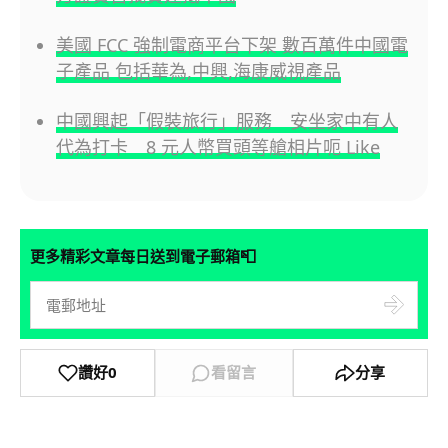
美國 FCC 強制電商平台下架 數百萬件中國電
子產品 包括華為,中興,海康威視產品
中國興起「假裝旅行」服務 安坐家中有人
代為打卡 8 元人幣買頭等艙相片呃 Like
📮
更多精彩文章每日送到電子郵箱
讚好
0
看留言
分享