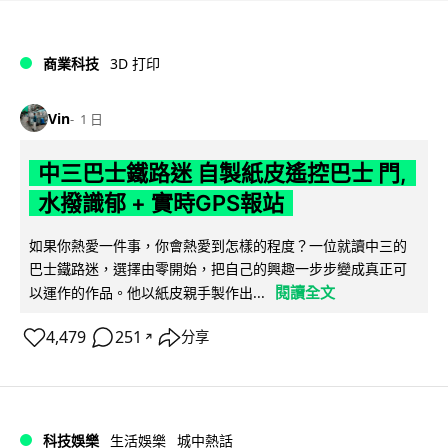
商業科技
3D 打印
Vin
1 日
中三巴士鐵路迷 自製紙皮遙控巴士 門,
水撥識郁 + 實時GPS報站
如果你熱愛一件事，你會熱愛到怎樣的程度？一位就讀中三的
巴士鐵路迷，選擇由零開始，把自己的興趣一步步變成真正可
閱讀全文
以運作的作品。他以紙皮親手製作出...
4,479
251
分享
↗
科技娛樂
生活娛樂
城中熱話