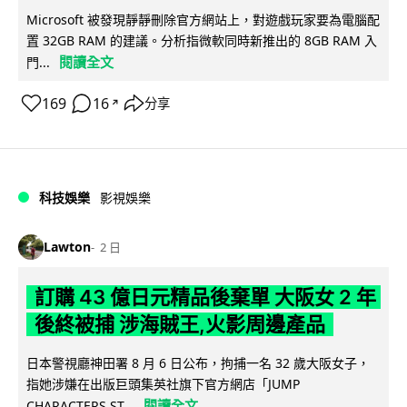
Microsoft 被發現靜靜刪除官方網站上，對遊戲玩家要為電腦配
置 32GB RAM 的建議。分析指微軟同時新推出的 8GB RAM 入
閱讀全文
門...
169
16
分享
↗
科技娛樂
影視娛樂
Lawton
2 日
訂購 43 億日元精品後棄單 大阪女 2 年
後終被捕 涉海賊王,火影周邊產品
日本警視廳神田署 8 月 6 日公布，拘捕一名 32 歲大阪女子，
指她涉嫌在出版巨頭集英社旗下官方網店「JUMP
閱讀全文
CHARACTERS ST...