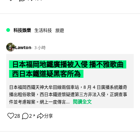
科技娛樂
生活科技
旅遊
Lawton
3 小時
日本福岡地鐵廣播被入侵 播不雅歌曲
西日本鐵道疑黑客所為
日本福岡西鐵天神大牟田線兩個車站，8 月 4 日廣播系統離奇
播出粗俗歌聲，西日本鐵道懷疑遭第三方非法入侵，正調查事
閱讀全文
件並考慮報案。網上一度傳言...
28
2
分享
↗