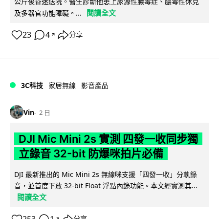
公斤後昏迷送院。醫生診斷他患上尿源性膿毒症、膿毒性休克
閱讀全文
及多器官功能障礙。...
23
4
分享
↗
3C科技
家居無線
影音產品
Vin
2 日
DJI Mic Mini 2s 實測 四發一收同步獨
立錄音 32-bit 防爆咪拍片必備
DJI 最新推出的 Mic Mini 2s 無線咪支援「四發一收」分軌錄
音，並首度下放 32-bit Float 浮點內錄功能。本文經實測其...
閱讀全文
↗