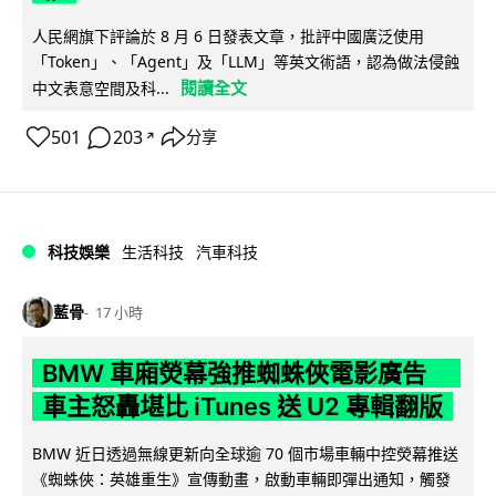
人民網旗下評論於 8 月 6 日發表文章，批評中國廣泛使用
「Token」、「Agent」及「LLM」等英文術語，認為做法侵蝕
閱讀全文
中文表意空間及科...
501
203
分享
↗
科技娛樂
生活科技
汽車科技
藍骨
17 小時
BMW 車廂熒幕強推蜘蛛俠電影廣告
車主怒轟堪比 iTunes 送 U2 專輯翻版
BMW 近日透過無線更新向全球逾 70 個市場車輛中控熒幕推送
《蜘蛛俠：英雄重生》宣傳動畫，啟動車輛即彈出通知，觸發