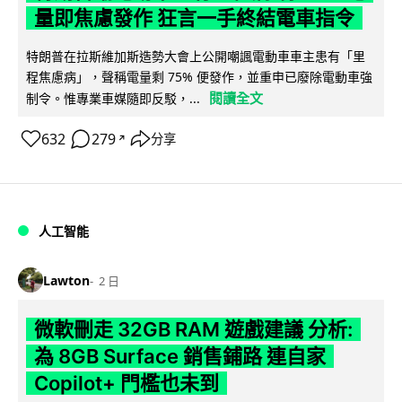
量即焦慮發作 狂言一手終結電車指令
特朗普在拉斯維加斯造勢大會上公開嘲諷電動車車主患有「里
程焦慮病」，聲稱電量剩 75% 便發作，並重申已廢除電動車強
閱讀全文
制令。惟專業車媒隨即反駁，...
632
279
分享
↗
人工智能
Lawton
2 日
微軟刪走 32GB RAM 遊戲建議 分析:
為 8GB Surface 銷售鋪路 連自家
Copilot+ 門檻也未到