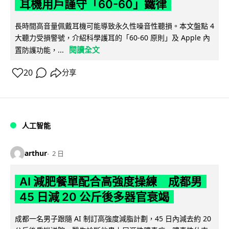
耳機用戶謹守「60-60」鐵律
長時間高音量佩戴耳機可能導致永久性噪音性聽損。本文盤點 4
大聽力受損警號，介紹科學護耳的「60-60 原則」及 Apple 內
閱讀全文
置防護功能，...
20
分享
人工智能
arthur
2 日
AI 減肥餐單配合高強度操練 成都男
45 日減 20 公斤後多器官衰竭
成都一名男子跟隨 AI 制訂高強度減脂計劃，45 日內減去約 20