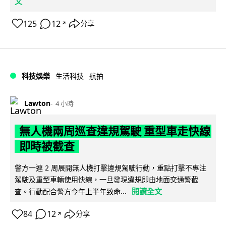
文
125
12
分享
↗
科技娛樂
生活科技
航拍
Lawton
4 小時
無人機兩周巡查違規駕駛 重型車走快線
即時被截查
警方一連 2 周展開無人機打擊違規駕駛行動，重點打擊不專注
駕駛及重型車輛使用快線，一旦發現違規即由地面交通警截
閱讀全文
查。行動配合警方今年上半年致命...
84
12
分享
↗