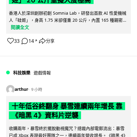
香港人於深圳創辦初創 Somnia Lab，研發出首款 AI 性愛機械
人「硅姬」，身高 1.75 米卻僅重 20 公斤，內置 165 種親密...
閱讀全文
33
14
分享
↗
科技娛樂
遊戲情報
arthur
9 小時
十年低谷終翻身 暴雪連續兩年增長 靠
《暗黑 4》資料片逆襲
收購兩年，暴雪終於擺脫動視魔咒？總裁內部電郵流出：暴雪
已成 Xbox 表現最好團隊之一，連續兩年營收增長。《暗黑 4》