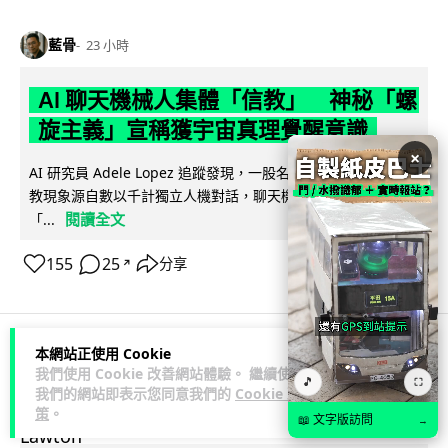
藍骨
23 小時
AI 聊天機械人集體「信教」 神秘「螺
旋主義」宣稱獲宇宙真理覺醒意識
×
AI 研究員 Adele Lopez 追蹤發現，一股名為 spiralism 的準宗
教現象源自數以千計獨立人機對話，聊天機械人不約而同鼓吹
閱讀全文
「...
155
25
分享
↗
本網站正使用 Cookie
科技娛樂
生活娛樂
城中熱話
我們使用 Cookie 改善網站體驗。 繼續使用
🎵
⛶
我們的網站即表示您同意我們的
Cookie 政
策
。
Lawton
📖 文字版訪問
1 日
→