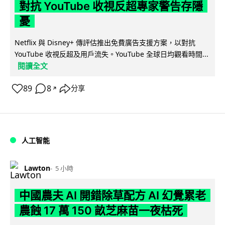
對抗 YouTube 收視反超專家警告存隱
憂
Netflix 與 Disney+ 傳評估推出免費廣告支援方案，以對抗
YouTube 收視反超及用戶流失。YouTube 全球日均觀看時間...
閱讀全文
89
8
分享
↗
人工智能
Lawton
5 小時
中國農夫 AI 開錯除草配方 AI 幻覺累老
農蝕 17 萬 150 畝芝麻苗一夜枯死