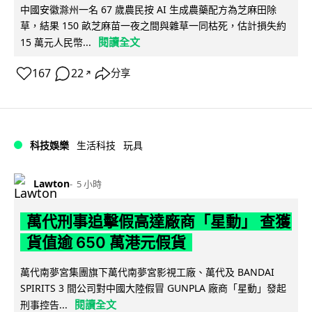
中國安徽滁州一名 67 歲農民按 AI 生成農藥配方為芝麻田除
草，結果 150 畝芝麻苗一夜之間與雜草一同枯死，估計損失約
閱讀全文
15 萬元人民幣...
167
22
分享
↗
科技娛樂
生活科技
玩具
Lawton
5 小時
萬代刑事追擊假高達廠商「星動」 查獲
貨值逾 650 萬港元假貨
萬代南夢宮集團旗下萬代南夢宮影視工廠、萬代及 BANDAI
SPIRITS 3 間公司對中國大陸假冒 GUNPLA 廠商「星動」發起
閱讀全文
刑事控告...