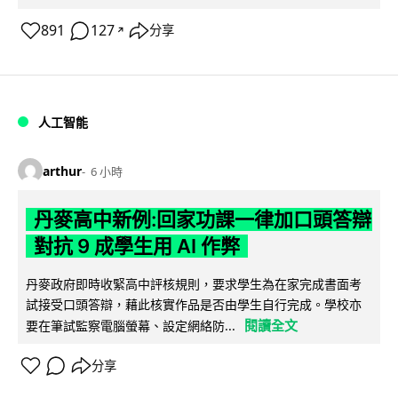
891
127
分享
↗
人工智能
arthur
6 小時
丹麥高中新例:回家功課一律加口頭答辯
對抗 9 成學生用 AI 作弊
丹麥政府即時收緊高中評核規則，要求學生為在家完成書面考
試接受口頭答辯，藉此核實作品是否由學生自行完成。學校亦
閱讀全文
要在筆試監察電腦螢幕、設定網絡防...
分享