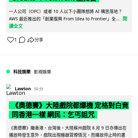
一人公司（OPC）或者 10 人以下小團隊想將 AI 構思落地？
閱
AWS 最近推出的「創業復興 From Idea to Frontier」全...
讀全文
1
分享
科技娛樂
影視娛樂
Lawton
50 分
《奧德賽》大陸戲院都爆機 定格對白竟
同香港一樣 網民：乞丐詛咒
《奧德賽》繼香港、台灣後，大陸蘇州戲院 8 月 9 日亦傳出在
播放時發生意外，戲院出現機器冒煙情況，而播放停止時的畫