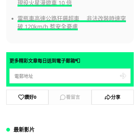
現役火星漫遊車 10 倍
電瓶車高速公路狂飆超車 非法改裝時速突
破 120km/h 惹安全憂慮
📮
更多精彩文章每日送到電子郵箱
讚好
0
看留言
分享
最新影片