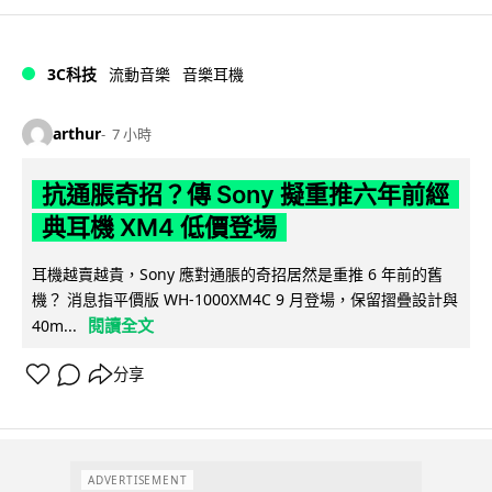
3C科技
流動音樂
音樂耳機
arthur
7 小時
抗通脹奇招？傳 Sony 擬重推六年前經
典耳機 XM4 低價登場
耳機越賣越貴，Sony 應對通脹的奇招居然是重推 6 年前的舊
機？ 消息指平價版 WH-1000XM4C 9 月登場，保留摺疊設計與
閱讀全文
40m...
分享
ADVERTISEMENT