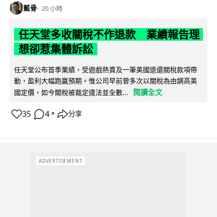
藍骨
20 小時
任天堂多收關稅不作退款 業績報告理
想卻惹集體訴訟
任天堂公布首季業績，受遊戲熱賣及一筆美國退還關稅款項帶
動，盈利大幅跑贏預期。惟公司早前曾多次以關稅為由調高美
閱讀全文
國定價，如今關稅被裁定違法並全數...
35
4
分享
↗
ADVERTISEMENT