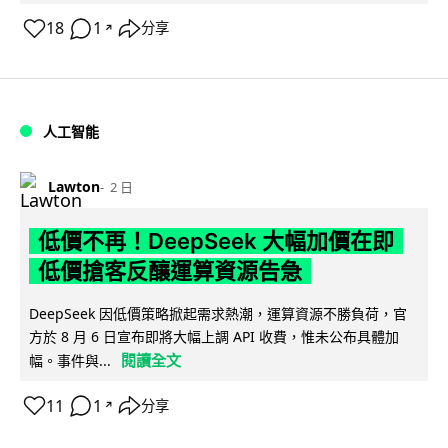
18
1
分享
↗
人工智能
Lawton
2 日
低價不再！DeepSeek 大幅加價在即
低價搶客反釀運算資源告急
DeepSeek 因低價策略掀起需求熱潮，運算資源不勝負荷，官
方於 8 月 6 日宣布即將大幅上調 API 收費，惟未公布具體加
閱讀全文
幅。事件與...
11
1
分享
↗