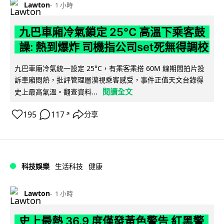
Lawton
1 小時
九巴車廂冷氣鎖定 25°C 高溫下乘客鼓
譟: 熱到爆炸 司機指公司set死無得調校
九巴車廂冷氣統一設定 25°C，有乘客乘搭 60M 線期間拍片投
訴車廂悶熱，批評管理層漠視乘客感受，事件正值天文台錄得
閱讀全文
史上最高氣溫。翻查資料...
195
117
分享
↗
科技娛樂
生活科技
健康
Lawton
1 小時
史上最熱 36.9 度僅發黃色警告 紅黑警