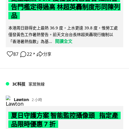
告門檻定得過高 林超英轟制度形同陳列
品
本港周日錄得史上最熱 36.9 度，上水更達 39.8 度，惟勞工處
僅發黃色工作暑熱警告。前天文台台長林超英轟現行機制以
閱讀全文
「香港暑熱指數」為基...
87
22
分享
↗
3C科技
家居無線
Lawton
2 小時
夏日守護方案 智能監控攝像頭 指定產
品限時優惠 7 折