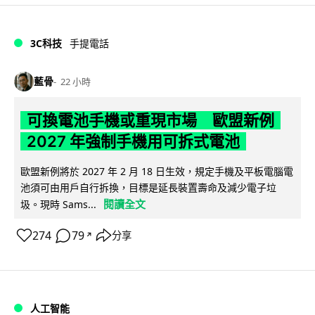
3C科技
手提電話
藍骨
22 小時
可換電池手機或重現市場 歐盟新例
2027 年強制手機用可拆式電池
歐盟新例將於 2027 年 2 月 18 日生效，規定手機及平板電腦電
池須可由用戶自行拆換，目標是延長裝置壽命及減少電子垃
閱讀全文
圾。現時 Sams...
274
79
分享
↗
人工智能