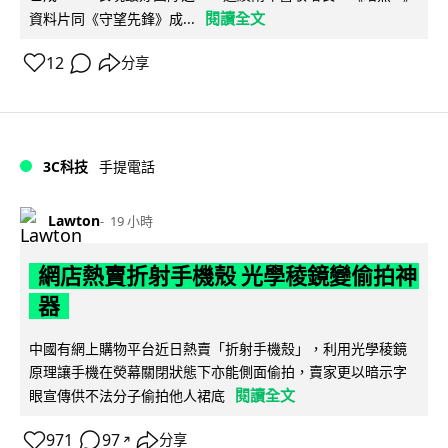
閱讀全文
資料片同《守望先鋒》成...
12
分享
3C科技
手提電話
Lawton
19 小時
網店熱賣折射手機殼 光學稜鏡變偷拍神
器
中國有網上購物平台近日熱賣「折射手機殼」，利用光學稜鏡
原理讓手機在熒幕關閉狀態下亦能側面偷拍，賣家更以暗示字
閱讀全文
眼宣傳供不法分子偷拍他人裙底
971
97
分享
↗