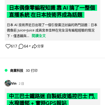
日本偶像零編程知識 靠 AI 搞了一整個
直播系統 在日本技術界成為話題
日本 AI 技術界近日出現了一個引發廣泛討論的熱門話題：日本
偶像前 Juice=Juice 成員宮本佳林在完全沒有編程經驗的情況
閱讀全文
下，僅憑藉與...
617
64
分享
↗
商業科技
3D 打印
Vin
2 日
中三巴士鐵路迷 自製紙皮遙控巴士 門,
水撥識郁 + 實時GPS報站