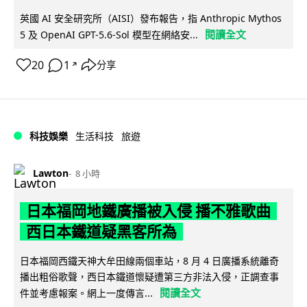
英國 AI 安全研究所（AISI）發布報告，指 Anthropic Mythos
閱讀全文
5 及 OpenAI GPT-5.6-Sol 模型在網絡安...
20
1
分享
↗
科技娛樂
生活科技
旅遊
Lawton
8 小時
日本福岡地鐵廣播被入侵 播不雅歌曲
西日本鐵道疑黑客所為
日本福岡西鐵天神大牟田線兩個車站，8 月 4 日廣播系統離奇
播出粗俗歌聲，西日本鐵道懷疑遭第三方非法入侵，正調查事
閱讀全文
件並考慮報案。網上一度傳言...