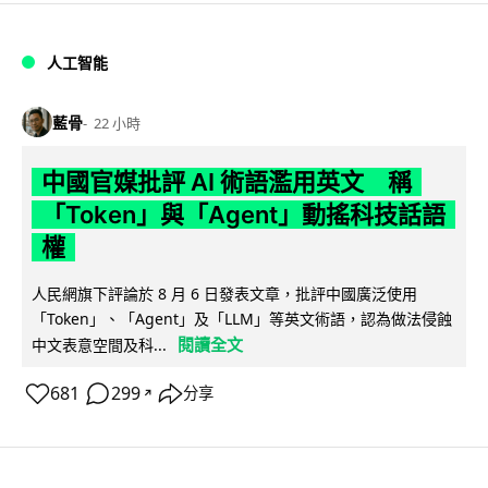
人工智能
藍骨
22 小時
中國官媒批評 AI 術語濫用英文 稱
「Token」與「Agent」動搖科技話語
權
人民網旗下評論於 8 月 6 日發表文章，批評中國廣泛使用
「Token」、「Agent」及「LLM」等英文術語，認為做法侵蝕
閱讀全文
中文表意空間及科...
681
299
分享
↗