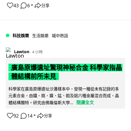
43
6
分享
↗
科技娛樂
生活娛樂
城中熱話
Lawton
4 小時
廣島原爆遺址驚現神秘合金 科學家指晶
體結構前所未見
科學家在廣島原爆遺址沙灘樣本中，發現一種從未有記錄的多
元素合金，由鐵、鉻、鎳、錳、鉬及鋁六種金屬混合而成，晶
閱讀全文
體結構獨特。研究由佛羅倫斯大學...
92
14
分享
↗