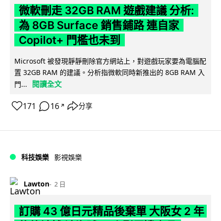
微軟刪走 32GB RAM 遊戲建議 分析:
為 8GB Surface 銷售鋪路 連自家
Copilot+ 門檻也未到
Microsoft 被發現靜靜刪除官方網站上，對遊戲玩家要為電腦配
置 32GB RAM 的建議。分析指微軟同時新推出的 8GB RAM 入
閱讀全文
門...
171
16
分享
↗
科技娛樂
影視娛樂
Lawton
2 日
訂購 43 億日元精品後棄單 大阪女 2 年