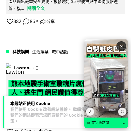
產品爆出嚴重安全漏洞，被發現每 35 秒便會與中國伺服器連
閱讀全文
線，旗...
382
86
分享
↗
×
科技娛樂
生活娛樂
城中熱話
Lawton
2 日
熊本地震手術室驚魂片瘋傳 醫護保護病
人、逃生門 網民讚值得尊敬
本網站正使用 Cookie
熊本縣 7 月 28 日發生 7.1 級地震，熊本綜合醫院手術室鏡頭拍
我們使用 Cookie 改善網站體驗。 繼續使用
下地震一刻，醫護人員臨危不亂保護病人，更馬上開逃生門確
🎵
⛶
我們的網站即表示您同意我們的
Cookie 政
閱讀全文
保出口流通。片段...
策
。
📖 文字版訪問
→