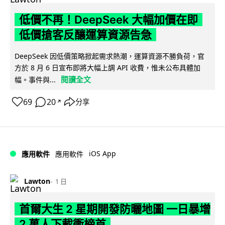
低價不再！DeepSeek 大幅加價在即
低價搶客反釀運算資源告急
DeepSeek 因低價策略掀起需求熱潮，運算資源不勝負荷，官
方於 8 月 6 日宣布即將大幅上調 API 收費，惟未公布具體加
閱讀全文
幅。事件與...
69
20
分享
↗
iOS App
應用軟件
應用軟件
Lawton
1 日
首爾大生 2 星期開發防曬地圖 一日暴增
2 萬人下載衝榜首