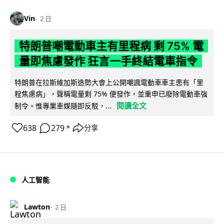
Vin
2 日
特朗普嘲電動車主有里程病 剩 75% 電
量即焦慮發作 狂言一手終結電車指令
特朗普在拉斯維加斯造勢大會上公開嘲諷電動車車主患有「里
程焦慮病」，聲稱電量剩 75% 便發作，並重申已廢除電動車強
閱讀全文
制令。惟專業車媒隨即反駁，...
638
279
分享
↗
人工智能
Lawton
2 日