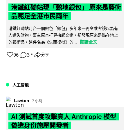
港鐵紅磡站現「黐地銀包」 原來是藝術
品呃足全港市民兩年
港鐵紅磡站月台一個銀色「銀包」多年來一再令乘客誤以為有
人遺失財物，事主原本打算拾起交還，卻發現原來是黏在地上
閱讀全文
的藝術品。這件名為《失而復得》的...
96
3
分享
↗
人工智能
Lawton
7 小時
AI 測試首度攻擊真人 Anthropic 模型
偽造身份施壓開發者