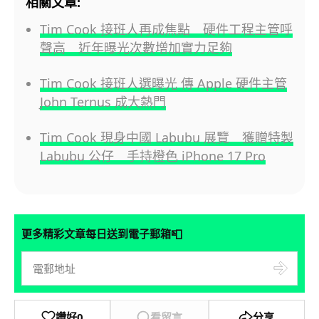
相關文章:
Tim Cook 接班人再成焦點 硬件工程主管呼
聲高 近年曝光次數增加實力足夠
Tim Cook 接班人選曝光 傳 Apple 硬件主管
John Ternus 成大熱門
Tim Cook 現身中國 Labubu 展覽 獲贈特製
Labubu 公仔 手持橙色 iPhone 17 Pro
📮
更多精彩文章每日送到電子郵箱
讚好
0
看留言
分享