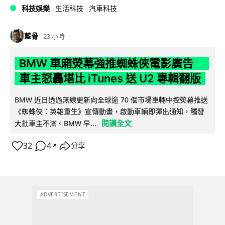
科技娛樂
生活科技
汽車科技
藍骨
23 小時
BMW 車廂熒幕強推蜘蛛俠電影廣告
車主怒轟堪比 iTunes 送 U2 專輯翻版
BMW 近日透過無線更新向全球逾 70 個市場車輛中控熒幕推送
《蜘蛛俠：英雄重生》宣傳動畫，啟動車輛即彈出通知，觸發
閱讀全文
大批車主不滿。BMW 早...
32
4
分享
↗
ADVERTISEMENT