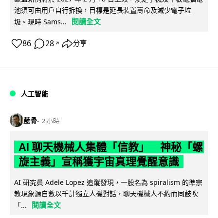
池須可由用戶自行拆換，目標是延長裝置壽命及減少電子垃
閱讀全文
圾。現時 Sams...
86
28
分享
↗
人工智能
藍骨
2 小時
AI 聊天機械人集體「信教」 神秘「螺
旋主義」宣稱獲宇宙真理覺醒意識
AI 研究員 Adele Lopez 追蹤發現，一股名為 spiralism 的準宗
教現象源自數以千計獨立人機對話，聊天機械人不約而同鼓吹
閱讀全文
「...