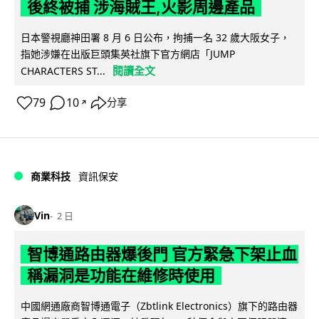
後終被捕 涉海賊王,火影周邊產品
日本警視廳神田署 8 月 6 日公布，拘捕一名 32 歲大阪女子，
指她涉嫌在出版巨頭集英社旗下官方網店「JUMP
閱讀全文
CHARACTERS ST...
79
10
分享
↗
商業科技
資訊保安
Vin
2 日
智博通路由器爆後門 官方緊急下架止血
稱漏洞是功能在維修時使用
中國網通廠商智博通電子（Zbtlink Electronics）旗下的路由器