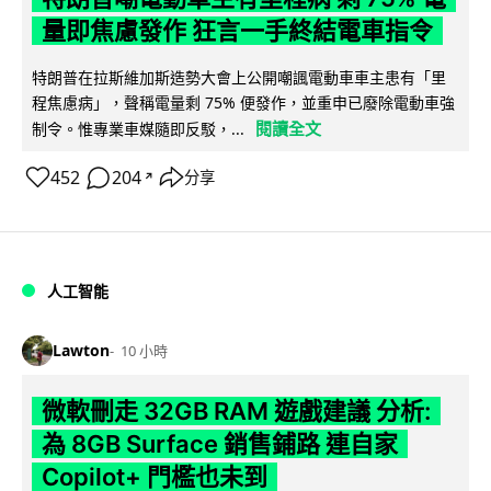
量即焦慮發作 狂言一手終結電車指令
特朗普在拉斯維加斯造勢大會上公開嘲諷電動車車主患有「里
程焦慮病」，聲稱電量剩 75% 便發作，並重申已廢除電動車強
閱讀全文
制令。惟專業車媒隨即反駁，...
452
204
分享
↗
人工智能
Lawton
10 小時
微軟刪走 32GB RAM 遊戲建議 分析:
為 8GB Surface 銷售鋪路 連自家
Copilot+ 門檻也未到