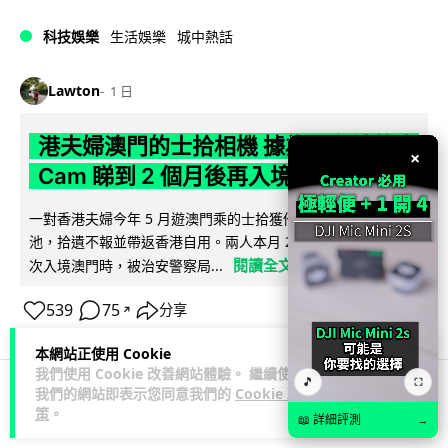
科技娛樂
生活娛樂
城中熱話
Lawton
1 日
港夫婦澳門的士拾相機 據為己有被的士
×
Cam 睇到 2 個月後再入境被捕
一對香港夫婦今年 5 月遊澳門乘的士拾獲他人遺留相機及電
池，拾遺不報並帶返香港自用。兩人本月 2 日經港珠澳大橋再
閱讀全文
次入境澳門時，被治安警察局...
539
75
分享
↗
本網站正使用 Cookie
我們使用 Cookie 改善網站體驗。 繼續使用
🎵
⛶
我們的網站即表示您同意我們的
Cookie 政
3C科技
家居無線
策
。
📖 詳細評測
→