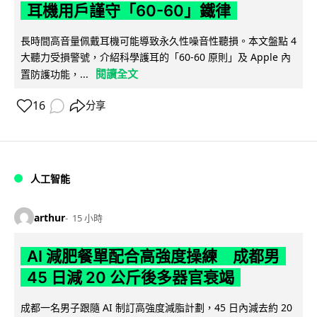
耳機用戶謹守「60-60」鐵律
長時間高音量佩戴耳機可能導致永久性噪音性聽損。本文盤點 4
大聽力受損警號，介紹科學護耳的「60-60 原則」及 Apple 內
閱讀全文
置防護功能，...
16
分享
人工智能
arthur
15 小時
AI 減肥餐單配合高強度操練 成都男
45 日減 20 公斤後多器官衰竭
成都一名男子跟隨 AI 制訂高強度減脂計劃，45 日內減去約 20