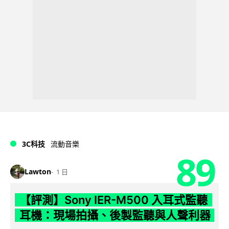
3C科技
流動音樂
89
Lawton
1 日
【評測】Sony IER-M500 入耳式監聽
耳機：現場拍攝、後製監聽與人聲利器