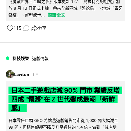
《魔獸世界：至暗之夜》版本更新 12.1「烏拉特克的詛咒」將
於 8 月 13 日正式上線，帶來全新區域「盤蛇島」、地城「毒牙
閱讀全文
祭壇」、新型態世...
115
分享
科技娛樂
遊戲情報
Lawton
1 日
日本二手遊戲店減 90% 門市 業績反增
四成 "懷舊"在 Z 世代變成最潮「新鮮
感」
日本零售巨頭 GEO 將懷舊遊戲銷售門市從 1,000 間大幅減至
99 間，但銷售額卻不降反升至過往的 1.4 倍。做到「減店增