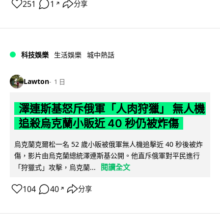
251
1
分享
↗
科技娛樂
生活娛樂
城中熱話
Lawton
1 日
澤連斯基怒斥俄軍「人肉狩獵」 無人機
追殺烏克蘭小販近 40 秒仍被炸傷
烏克蘭克爾松一名 52 歲小販被俄軍無人機追擊近 40 秒後被炸
傷，影片由烏克蘭總統澤連斯基公開。他直斥俄軍對平民進行
閱讀全文
「狩獵式」攻擊，烏克蘭...
104
40
分享
↗