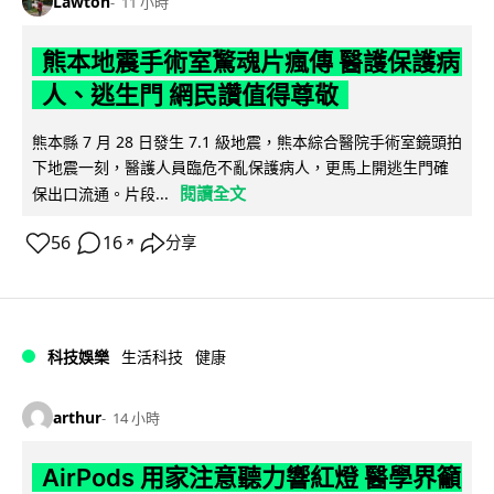
Lawton
11 小時
熊本地震手術室驚魂片瘋傳 醫護保護病
人、逃生門 網民讚值得尊敬
熊本縣 7 月 28 日發生 7.1 級地震，熊本綜合醫院手術室鏡頭拍
下地震一刻，醫護人員臨危不亂保護病人，更馬上開逃生門確
閱讀全文
保出口流通。片段...
56
16
分享
↗
科技娛樂
生活科技
健康
arthur
14 小時
AirPods 用家注意聽力響紅燈 醫學界籲