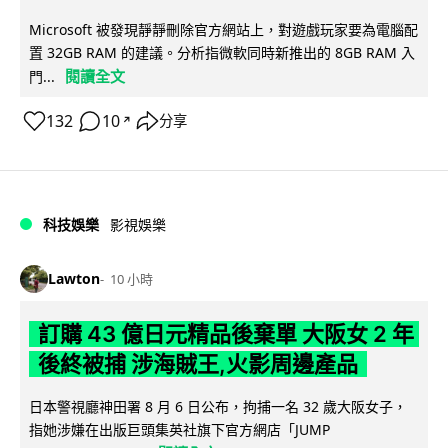
Microsoft 被發現靜靜刪除官方網站上，對遊戲玩家要為電腦配
置 32GB RAM 的建議。分析指微軟同時新推出的 8GB RAM 入
閱讀全文
門...
132
10
分享
↗
科技娛樂
影視娛樂
Lawton
10 小時
訂購 43 億日元精品後棄單 大阪女 2 年
後終被捕 涉海賊王,火影周邊產品
日本警視廳神田署 8 月 6 日公布，拘捕一名 32 歲大阪女子，
指她涉嫌在出版巨頭集英社旗下官方網店「JUMP