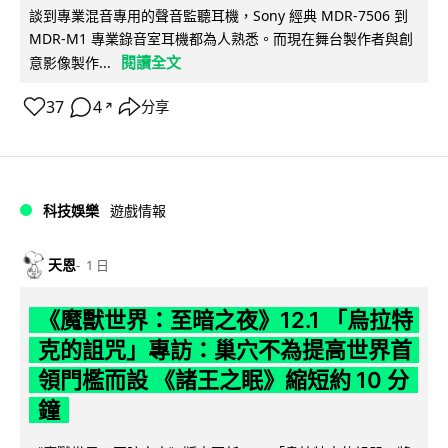
談到專業混音專用的聲音監聽耳機，Sony 經典 MDR-7506 到
MDR-M1 專業錄音室耳機都為人熟悉。而現在舞台製作者與創
閱讀全文
意影像製作...
37
4
分享
↗
科技娛樂
遊戲情報
天恩
1 日
《魔獸世界：至暗之夜》12.1 「烏拉特
克的詛咒」專訪：巢穴不為提高世界首
領門檻而設 《諸王之眠》縮短約 10 分
鐘