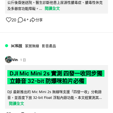
公斤後昏迷送院。醫生診斷他患上尿源性膿毒症、膿毒性休克
閱讀全文
及多器官功能障礙。...
20
4
分享
↗
3C科技
家居無線
影音產品
Vin
1 日
DJI Mic Mini 2s 實測 四發一收同步獨
立錄音 32-bit 防爆咪拍片必備
DJI 最新推出的 Mic Mini 2s 無線咪支援「四發一收」分軌錄
音，並首度下放 32-bit Float 浮點內錄功能。本文經實測其...
閱讀全文