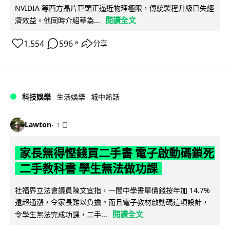
NVIDIA 等西方晶片巨頭正逼近物理極限，傳統製程升級已失經
閱讀全文
濟效益。他同時介紹華為...
1,554
596
分享
↗
科技娛樂
生活娛樂
城中熱話
Lawton
1 日
家長無得慳錢買二手書 電子啟動碼鎖死
二手教科書 學生無法做功課
社福界立法會議員陳文宜指，一間中學書單價錢按年加 14.7%
遠超通漲，令家長難以負擔。而且電子教材啟動碼這項設計，
閱讀全文
令學生無法完成功課，二手...