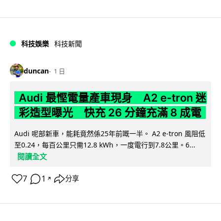
科技娛樂
科技新聞
duncan
1 日
Audi 最慳電量產車現身 A2 e-tron 迷
彩造型曝光 快充 26 分鐘充滿 8 成電
Audi 呢部新車，能耗竟然係25年前嘅一半。 A2 e-tron 風阻低
至0.24，每百公里只需12.8 kWh，一度電行到7.8公里。6...
閱讀全文
7
1
分享
↗