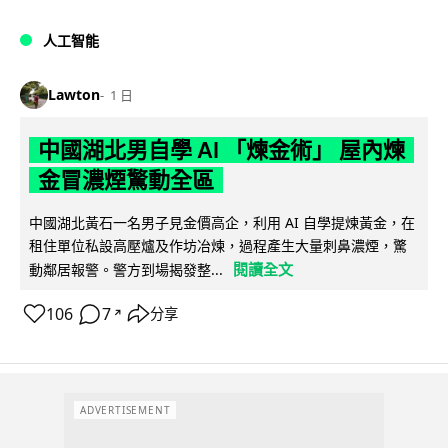
人工智能
Lawton
1 日
中國湖北男自學 AI 「煉金術」 屋內煉
金冒濃煙驚動全區
中國湖北黃石一名男子見金價高企，利用 AI 自學提煉黃金，在
租住單位私設高壓爐及作坊冶煉，過程產生大量刺鼻濃煙，驚
閱讀全文
動鄰居報警。警方到場揭發整...
106
7
分享
↗
ADVERTISEMENT