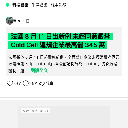
科技娛樂
生活娛樂
城中熱話
Vin
1 日
法國 8 月 11 日出新例 未經同意嚴禁
Cold Call 違規企業最高罰 345 萬
法國將於 8 月 11 日起實施新例，全面禁止企業未經消費者同意
致電推銷，由「opt-out」拒接登記制轉為「opt-in」先徵同意
閱讀全文
機制。違...
337
26
分享
↗
ADVERTISEMENT