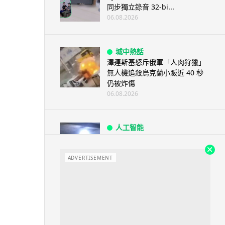
同步獨立錄音 32-bi...
06.08.2026
城中熱話
澤連斯基怒斥俄軍「人肉狩獵」
無人機追殺烏克蘭小販近 40 秒
仍被炸傷
06.08.2026
人工智能
中國湖北男自學 AI 「煉金術」
屋內煉金冒濃煙驚動全區
ADVERTISEMENT
06.08.2026
流動音樂
【評測】Sony IER-M500 入耳式
監聽耳機：現場拍攝、後製監
聽...