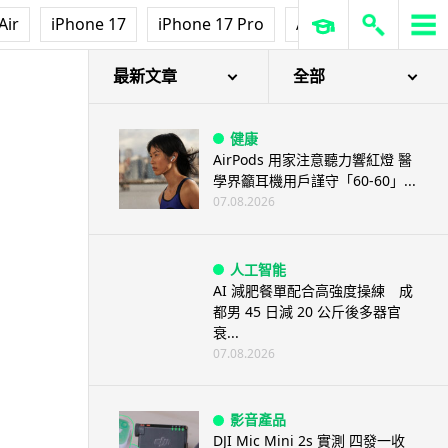
Air
iPhone 17
iPhone 17 Pro
AirPods Pro 3
Ap
最新文章
全部
健康
AirPods 用家注意聽力響紅燈 醫
學界籲耳機用戶謹守「60-60」...
07.08.2026
人工智能
AI 減肥餐單配合高強度操練 成
都男 45 日減 20 公斤後多器官
衰...
07.08.2026
影音產品
DJI Mic Mini 2s 實測 四發一收