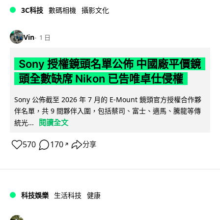
3C科技
數碼相機
攝影文化
Vin
1 日
Sony 授權鏡頭名單公佈 中國廠平價鏡
頭全數缺席 Nikon 已告唯卓仕侵權
Sony 公佈截至 2026 年 7 月的 E-Mount 鏡頭官方授權合作夥
伴名單，共 9 間夥伴入圍，包括蔡司、富士、適馬、騰龍等傳
閱讀全文
統光...
570
170
分享
↗
科技娛樂
生活科技
健康