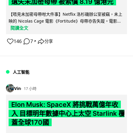
遺失未加密母帶 被索償 8.19 億港元
【唔見未加密母帶咁大件事】Netflix 洛杉磯辦公室被竊，未上
映的 Nicolas Cage 電影《Fortitude》母帶亦告失蹤。電影...
閱讀全文
146
7
分享
↗
人工智能
Vin
17 小時
Elon Musk: SpaceX 將挑戰萬億年收
入 目標明年數據中心上太空 Starlink 覆
蓋全球170國