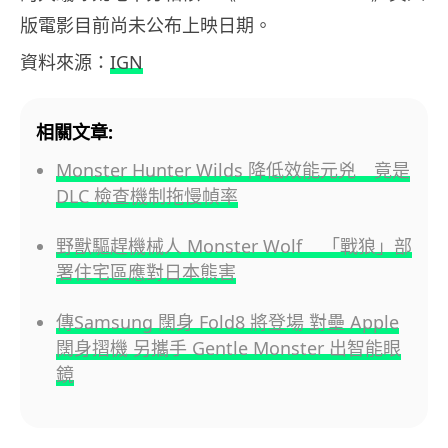
版電影目前尚未公布上映日期。
資料來源：
IGN
相關文章:
Monster Hunter Wilds 降低效能元兇 竟是
DLC 檢查機制拖慢幀率
野獸驅趕機械人 Monster Wolf 「戰狼」部
署住宅區應對日本熊害
傳Samsung 闊身 Fold8 將登場 對壘 Apple
闊身摺機 另攜手 Gentle Monster 出智能眼
鏡