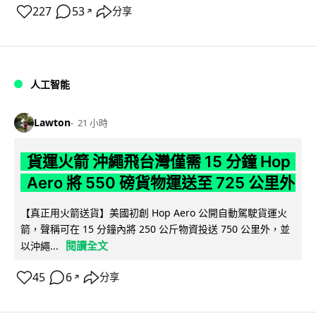
227
53
分享
↗
人工智能
Lawton
21 小時
貨運火箭 沖繩飛台灣僅需 15 分鐘 Hop
Aero 將 550 磅貨物運送至 725 公里外
【真正用火箭送貨】美國初創 Hop Aero 公開自動駕駛貨運火
箭，聲稱可在 15 分鐘內將 250 公斤物資投送 750 公里外，並
閱讀全文
以沖繩...
45
6
分享
↗