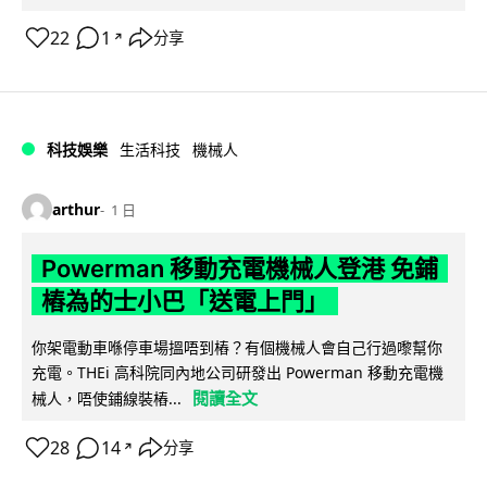
22
1
分享
↗
科技娛樂
生活科技
機械人
arthur
1 日
Powerman 移動充電機械人登港 免鋪
樁為的士小巴「送電上門」
你架電動車喺停車場搵唔到樁？有個機械人會自己行過嚟幫你
充電。THEi 高科院同內地公司研發出 Powerman 移動充電機
閱讀全文
械人，唔使鋪線裝樁...
28
14
分享
↗