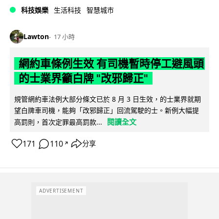
科技娛樂
生活科技
智慧城市
Lawton
17 小時
網約車條例生效 有司機暫時停工避風頭
的士業界籲白牌 "改邪歸正"
規管網約車法例大部分條文已於 8 月 3 日生效，的士業界就期
望白牌車司機，能夠「改邪歸正」回流駕駛的士。新例大幅提
閱讀全文
高罰則，首次定罪最高罰款...
171
110
分享
↗
ADVERTISEMENT