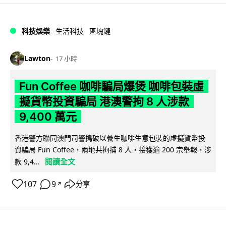
科技娛樂
生活科技
區塊鏈
Lawton
17 小時
Fun Coffee 咖啡騙局爆煲 咖啡包裝虛
擬貨幣投資騙局 港澳警拘 8 人涉款
9,400 萬元
香港警方聯同澳門司警搗破以養生咖啡生意包裝的虛擬貨幣投
資騙局 Fun Coffee，兩地共拘捕 8 人，接獲逾 200 宗舉報，涉
閱讀全文
款 9,4...
107
9
分享
↗