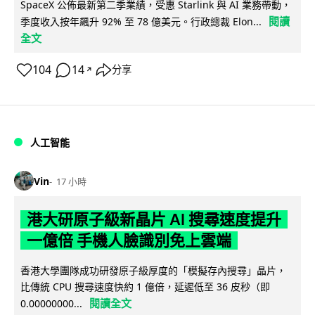
SpaceX 公佈最新第二季業績，受惠 Starlink 與 AI 業務帶動，
閱讀
季度收入按年飆升 92% 至 78 億美元。行政總裁 Elon...
全文
104
14
分享
↗
人工智能
Vin
17 小時
港大研原子級新晶片 AI 搜尋速度提升
一億倍 手機人臉識別免上雲端
香港大學團隊成功研發原子級厚度的「模擬存內搜尋」晶片，
比傳統 CPU 搜尋速度快約 1 億倍，延遲低至 36 皮秒（即
閱讀全文
0.00000000...