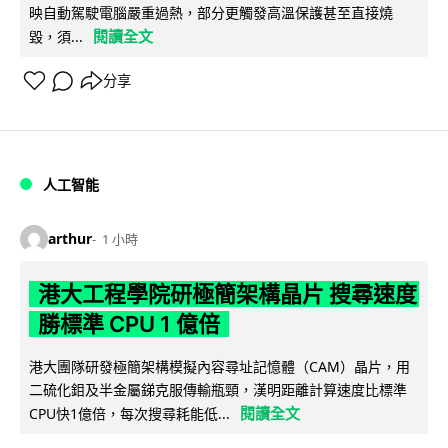
映自動駕駛電腦嚴重過熱，部分更觸發高溫保護甚至直接燒
閱讀全文
毀，須...
分享
人工智能
arthur
1 小時
港大工程學院研極簡架構晶片 搜尋速度
勝標準 CPU 1 億倍
港大團隊研發極簡架構模擬內容尋址記憶體（CAM）晶片，用
二硫化鉬及半金屬銻克服傳輸瓶頸，漢明距離計算速度比標準
閱讀全文
CPU快1億倍，每次搜尋耗能低...