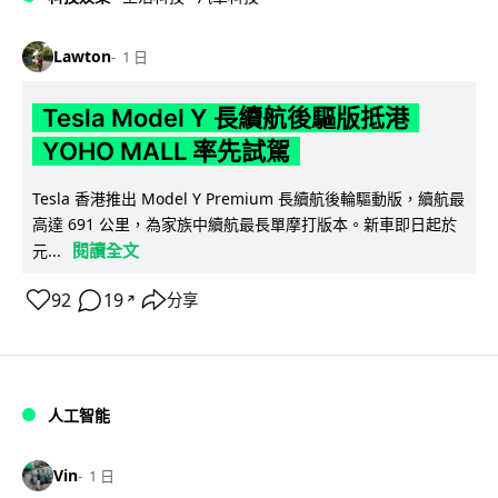
Lawton
1 日
Tesla Model Y 長續航後驅版抵港
YOHO MALL 率先試駕
Tesla 香港推出 Model Y Premium 長續航後輪驅動版，續航最
高達 691 公里，為家族中續航最長單摩打版本。新車即日起於
閱讀全文
元...
92
19
分享
↗
人工智能
Vin
1 日