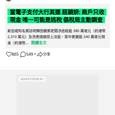
當電子支付大行其道 屈穎妍: 商戶只收
現金 唯一可能是逃稅 倡稅局主動調查
新加坡知名粥店明輝田雞粥老闆涉逃稅逾 380 萬坡元（約港幣
2,310 萬元）及洗黑錢被控上法庭，家中更藏逾 240 萬坡元現
閱讀全文
金（約港幣...
865
549
分享
↗
ADVERTISEMENT