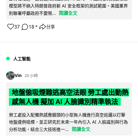
模型將不納入特朗普政府新 AI 安全框架的測試範圍。美國業界
閱讀全文
則聯署呼籲政府不要限...
37
18
分享
↗
人工智能
Vin
20 小時
地盤偷吸煙難逃高空法眼 勞工處出動熱
感無人機 擬加 AI 人臉識別精準執法
勞工處投入配備熱感應鏡頭的小型無人機進行高空巡邏以打擊
地盤違例吸煙，並正研究於未來一年內引入 AI 人臉識別與行為
閱讀全文
分析功能，結合三大技術進一...