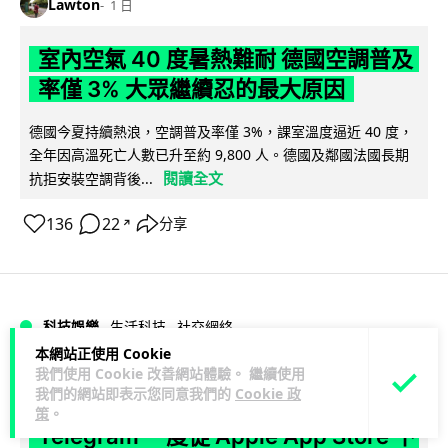
Lawton
1 日
室內空氣 40 度暑熱難耐 德國空調普及
率僅 3% 大眾繼續忍的最大原因
德國今夏持續熱浪，空調普及率僅 3%，課室溫度逼近 40 度，
全年因高溫死亡人數已升至約 9,800 人。德國及鄰國法國長期
閱讀全文
抗拒安裝空調背後...
136
22
分享
↗
科技娛樂
生活科技
社交網絡
本網站正使用 Cookie
我們使用 Cookie 改善網站體驗。 繼續使用
Lawton
1 日
我們的網站即表示您同意我們的
Cookie 政
策
。
Telegram 一度從 Apple App Store 下