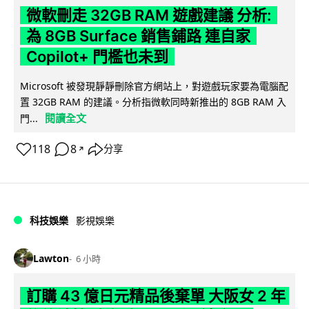
微軟刪走 32GB RAM 遊戲建議 分析:
為 8GB Surface 銷售鋪路 連自家
Copilot+ 門檻也未到
Microsoft 被發現靜靜刪除官方網站上，對遊戲玩家要為電腦配
置 32GB RAM 的建議。分析指微軟同時新推出的 8GB RAM 入
閱讀全文
門...
118
8
分享
↗
科技娛樂
影視娛樂
Lawton
6 小時
訂購 43 億日元精品後棄單 大阪女 2 年