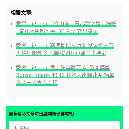
相關文章:
教學：iPhone「從山海中冒起跳字鐘」牆紙
普通相片都可搞 3D Pop 效果夠型
教學：iPhone 精準搵朋友功能 聚會搵人不
再怕地圖飄移 地圖+箭咀+距離三重指引
教學：iPhone 免上網無限玩 AI 製圖模型
Bonsai Image 4B 12 秒驚人出圖速度 簡單
安裝＋指令馬上玩
📮
更多精彩文章每日送到電子郵箱