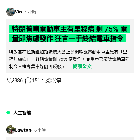
Vin
5 小時
特朗普嘲電動車主有里程病 剩 75% 電
量即焦慮發作 狂言一手終結電車指令
特朗普在拉斯維加斯造勢大會上公開嘲諷電動車車主患有「里
程焦慮病」，聲稱電量剩 75% 便發作，並重申已廢除電動車強
閱讀全文
制令。惟專業車媒隨即反駁，...
386
151
分享
↗
人工智能
Lawton
6 小時