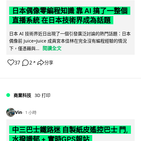
日本偶像零編程知識 靠 AI 搞了一整個
直播系統 在日本技術界成為話題
日本 AI 技術界近日出現了一個引發廣泛討論的熱門話題：日本
偶像前 Juice=Juice 成員宮本佳林在完全沒有編程經驗的情況
閱讀全文
下，僅憑藉與...
37
2
分享
↗
商業科技
3D 打印
Vin
1 小時
中三巴士鐵路迷 自製紙皮遙控巴士 門,
水撥識郁 + 實時GPS報站