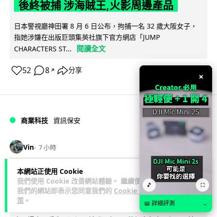
後終被捕 涉海賊王,火影周邊產品
日本警視廳神田署 8 月 6 日公布，拘捕一名 32 歲大阪女子，
指她涉嫌在出版巨頭集英社旗下官方網店「JUMP
閱讀全文
CHARACTERS ST...
52
8
分享
↗
×
商業科技
資訊保安
Vin
7 小時
本網站正使用 Cookie
智博通路由器爆後門 官方緊急下架止血
我們使用 Cookie 改善網站體驗。 繼續使用
🎵
⛶
稱漏洞是功能在維修時使用
我們的網站即表示您同意我們的
Cookie 政
策
。
📖 詳細評測
→
中國網通廠商智博通電子（Zbtlink Electronics）旗下的路由器