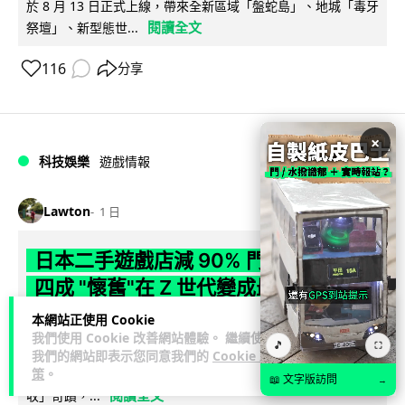
於 8 月 13 日正式上線，帶來全新區域「盤蛇島」、地城「毒牙
閱讀全文
祭壇」、新型態世...
116
分享
×
科技娛樂
遊戲情報
Lawton
1 日
日本二手遊戲店減 90% 門市 業績反增
四成 "懷舊"在 Z 世代變成最潮「新鮮
感」
本網站正使用 Cookie
我們使用 Cookie 改善網站體驗。 繼續使用
🎵
⛶
日本零售巨頭 GEO 將懷舊遊戲銷售門市從 1,000 間大幅減至
我們的網站即表示您同意我們的
Cookie 政
策
。
99 間，但銷售額卻不降反升至過往的 1.4 倍。做到「減店增
📖 文字版訪問
→
閱讀全文
收」奇蹟，...