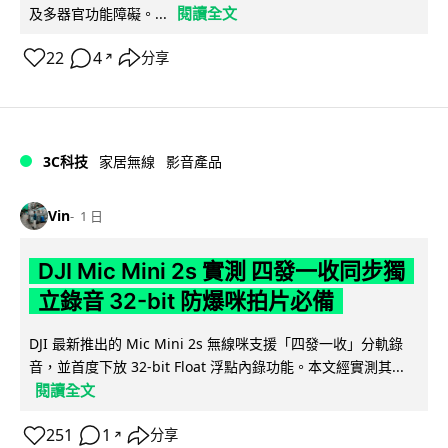
閱讀全文
及多器官功能障礙。...
22
4
分享
↗
3C科技
家居無線
影音產品
Vin
1 日
DJI Mic Mini 2s 實測 四發一收同步獨
立錄音 32-bit 防爆咪拍片必備
DJI 最新推出的 Mic Mini 2s 無線咪支援「四發一收」分軌錄
音，並首度下放 32-bit Float 浮點內錄功能。本文經實測其...
閱讀全文
251
1
分享
↗