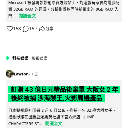
Microsoft 被發現靜靜刪除官方網站上，對遊戲玩家要為電腦配
置 32GB RAM 的建議。分析指微軟同時新推出的 8GB RAM 入
閱讀全文
門...
158
15
分享
↗
科技娛樂
影視娛樂
Lawton
1 日
訂購 43 億日元精品後棄單 大阪女 2 年
後終被捕 涉海賊王,火影周邊產品
日本警視廳神田署 8 月 6 日公布，拘捕一名 32 歲大阪女子，
指她涉嫌在出版巨頭集英社旗下官方網店「JUMP
閱讀全文
CHARACTERS ST...