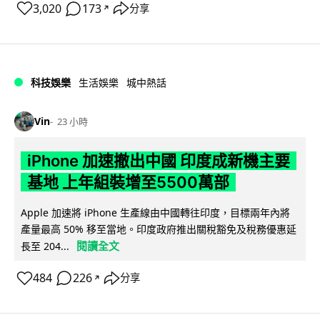
3,020
173
分享
↗
科技娛樂
生活娛樂
城中熱話
Vin
23 小時
iPhone 加速撤出中國 印度成新機主要
基地 上年組裝增至5500萬部
Apple 加速將 iPhone 生產線由中國轉往印度，目標兩年內將
產量最高 50% 移至當地。印度政府推出關稅豁免及稅務優惠延
閱讀全文
長至 204...
484
226
分享
↗