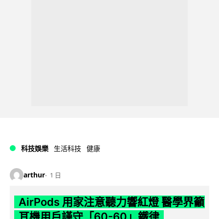
科技娛樂
生活科技
健康
arthur
1 日
AirPods 用家注意聽力響紅燈 醫學界籲
耳機用戶謹守「60-60」鐵律