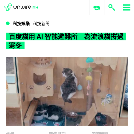
WWDC 2026
GenAI 與雲端科技專區
ERP 與商業 AI
百度貓用 AI 智能避難所 為流浪貓撐過寒冬
科技娛樂
科技新聞
百度貓用 AI 智能避難所 為流浪貓撐過
寒冬
作者
發佈日期
閱讀時間