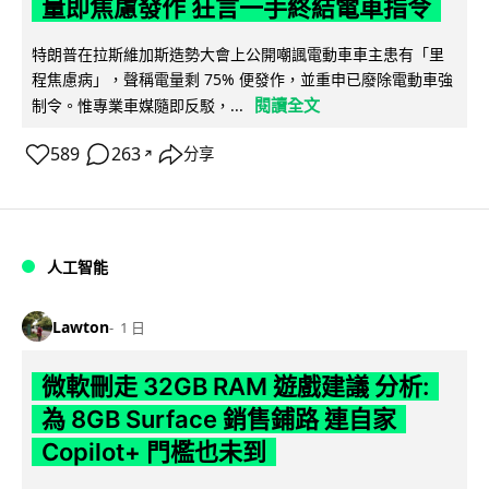
量即焦慮發作 狂言一手終結電車指令
特朗普在拉斯維加斯造勢大會上公開嘲諷電動車車主患有「里
程焦慮病」，聲稱電量剩 75% 便發作，並重申已廢除電動車強
閱讀全文
制令。惟專業車媒隨即反駁，...
589
263
分享
↗
人工智能
Lawton
1 日
微軟刪走 32GB RAM 遊戲建議 分析:
為 8GB Surface 銷售鋪路 連自家
Copilot+ 門檻也未到