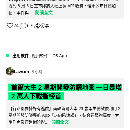
方於 8 月 6 日宣布即將大幅上調 API 收費，惟未公布具體加
閱讀全文
幅。事件與...
24
6
分享
↗
iOS App
應用軟件
應用軟件
Lawton
5 小時
首爾大生 2 星期開發防曬地圖 一日暴增
2 萬人下載衝榜首
【行路都要揀好有遮陰】南韓首爾大學 23 歲學生劉敏俊利用 2
星期開發防曬導航 App「走向陰涼處」，結合建築物高度、太
閱讀全文
陽仰角及行道樹陰影...