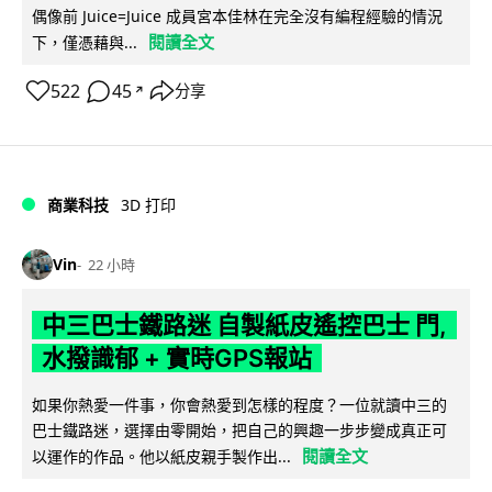
偶像前 Juice=Juice 成員宮本佳林在完全沒有編程經驗的情況
閱讀全文
下，僅憑藉與...
522
45
分享
↗
商業科技
3D 打印
Vin
22 小時
中三巴士鐵路迷 自製紙皮遙控巴士 門,
水撥識郁 + 實時GPS報站
如果你熱愛一件事，你會熱愛到怎樣的程度？一位就讀中三的
巴士鐵路迷，選擇由零開始，把自己的興趣一步步變成真正可
閱讀全文
以運作的作品。他以紙皮親手製作出...