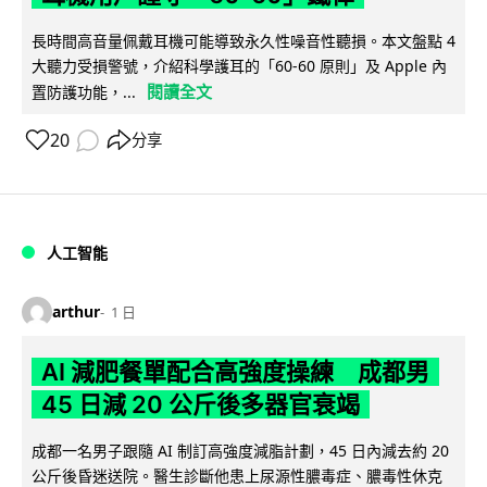
長時間高音量佩戴耳機可能導致永久性噪音性聽損。本文盤點 4
大聽力受損警號，介紹科學護耳的「60-60 原則」及 Apple 內
閱讀全文
置防護功能，...
20
分享
人工智能
arthur
1 日
AI 減肥餐單配合高強度操練 成都男
45 日減 20 公斤後多器官衰竭
成都一名男子跟隨 AI 制訂高強度減脂計劃，45 日內減去約 20
公斤後昏迷送院。醫生診斷他患上尿源性膿毒症、膿毒性休克