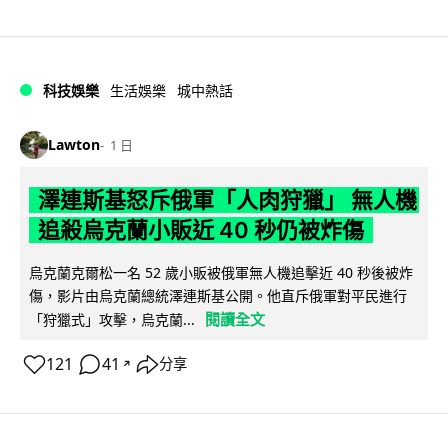
科技娛樂
生活娛樂
城中熱話
Lawton
1 日
澤連斯基怒斥俄軍「人肉狩獵」 無人機
追殺烏克蘭小販近 40 秒仍被炸傷
烏克蘭克爾松一名 52 歲小販被俄軍無人機追擊近 40 秒後被炸
傷，影片由烏克蘭總統澤連斯基公開。他直斥俄軍對平民進行
閱讀全文
「狩獵式」攻擊，烏克蘭...
121
41
分享
↗