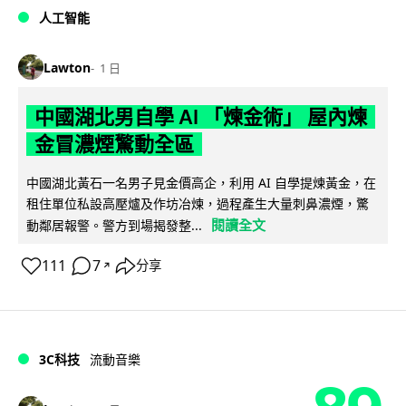
人工智能
Lawton
1 日
中國湖北男自學 AI 「煉金術」 屋內煉
金冒濃煙驚動全區
中國湖北黃石一名男子見金價高企，利用 AI 自學提煉黃金，在
租住單位私設高壓爐及作坊冶煉，過程產生大量刺鼻濃煙，驚
閱讀全文
動鄰居報警。警方到場揭發整...
111
7
分享
↗
3C科技
流動音樂