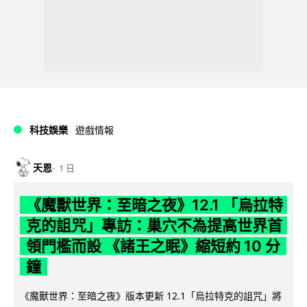
科技娛樂
遊戲情報
天恩
1 日
《魔獸世界：至暗之夜》12.1 「烏拉特
克的詛咒」專訪：巢穴不為提高世界首
領門檻而設 《諸王之眠》縮短約 10 分
鐘
《魔獸世界：至暗之夜》版本更新 12.1「烏拉特克的詛咒」將