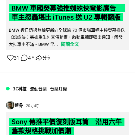
BMW 車廂熒幕強推蜘蛛俠電影廣告
車主怒轟堪比 iTunes 送 U2 專輯翻版
BMW 近日透過無線更新向全球逾 70 個市場車輛中控熒幕推送
《蜘蛛俠：英雄重生》宣傳動畫，啟動車輛即彈出通知，觸發
閱讀全文
大批車主不滿。BMW 早...
31
4
分享
↗
3C科技
流動音樂
音樂耳機
藍骨
20 小時
Sony 傳推平價復刻版耳筒 沿用六年
舊款規格挑戰加價潮