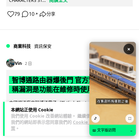
閱讀全文
CHARACTERS ST...
79
10
分享
↗
商業科技
資訊保安
×
Vin
2 日
智博通路由器爆後門 官方緊急下架止血
稱漏洞是功能在維修時使用
中國網通廠商智博通電子（Zbtlink Electronics）旗下的路由器
本網站正使用 Cookie
產品爆出嚴重安全漏洞，被發現每 35 秒便會與中國伺服器連
我們使用 Cookie 改善網站體驗。 繼續使用
閱讀全文
線，旗...
🎵
⛶
我們的網站即表示您同意我們的
Cookie 政
策
。
379
84
分享
📖 文字版訪問
→
↗