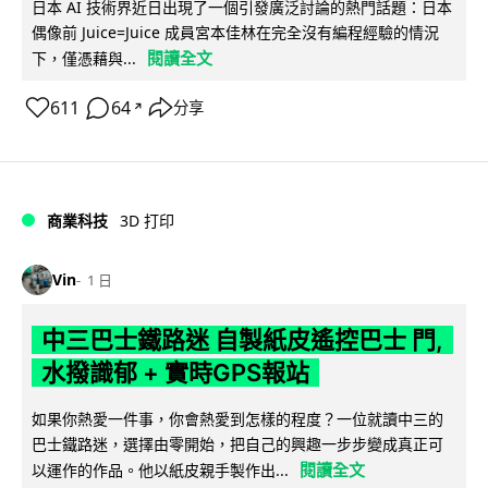
日本 AI 技術界近日出現了一個引發廣泛討論的熱門話題：日本
偶像前 Juice=Juice 成員宮本佳林在完全沒有編程經驗的情況
閱讀全文
下，僅憑藉與...
611
64
分享
↗
商業科技
3D 打印
Vin
1 日
中三巴士鐵路迷 自製紙皮遙控巴士 門,
水撥識郁 + 實時GPS報站
如果你熱愛一件事，你會熱愛到怎樣的程度？一位就讀中三的
巴士鐵路迷，選擇由零開始，把自己的興趣一步步變成真正可
閱讀全文
以運作的作品。他以紙皮親手製作出...