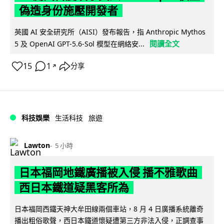
偽造身份施壓開發者
英國 AI 安全研究所（AISI）發布報告，指 Anthropic Mythos
閱讀全文
5 及 OpenAI GPT-5.6-Sol 模型在網絡安...
15
1
分享
↗
科技娛樂
生活科技
旅遊
Lawton
5 小時
日本福岡地鐵廣播被入侵 播不雅歌曲
西日本鐵道疑黑客所為
日本福岡西鐵天神大牟田線兩個車站，8 月 4 日廣播系統離奇
播出粗俗歌聲，西日本鐵道懷疑遭第三方非法入侵，正調查事