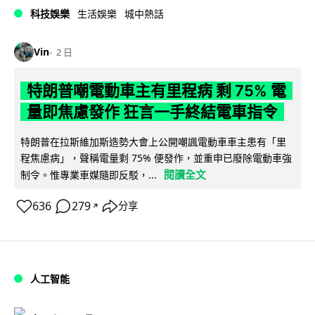
科技娛樂
生活娛樂
城中熱話
Vin
2 日
特朗普嘲電動車主有里程病 剩 75% 電
量即焦慮發作 狂言一手終結電車指令
特朗普在拉斯維加斯造勢大會上公開嘲諷電動車車主患有「里
程焦慮病」，聲稱電量剩 75% 便發作，並重申已廢除電動車強
閱讀全文
制令。惟專業車媒隨即反駁，...
636
279
分享
↗
人工智能