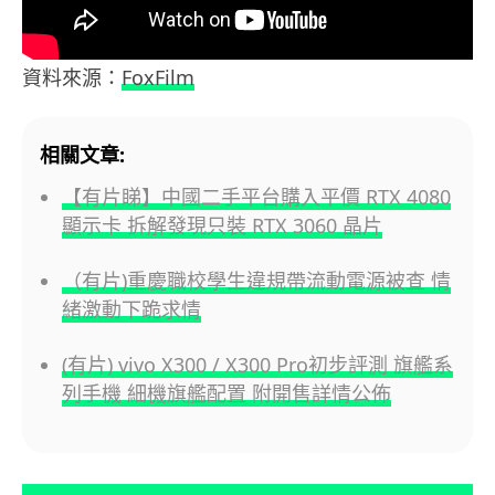
資料來源：
FoxFilm
相關文章:
【有片睇】中國二手平台購入平價 RTX 4080
顯示卡 拆解發現只裝 RTX 3060 晶片
（有片)重慶職校學生違規帶流動電源被查 情
緒激動下跪求情
(有片) vivo X300 / X300 Pro初步評測 旗艦系
列手機 細機旗艦配置 附開售詳情公佈