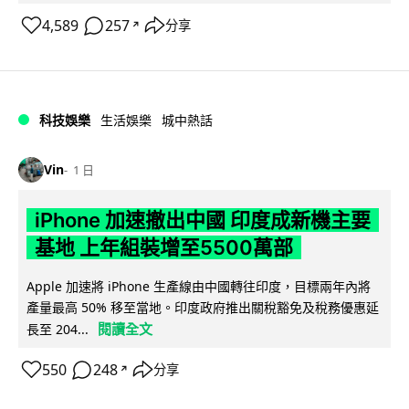
4,589
257
分享
↗
科技娛樂
生活娛樂
城中熱話
Vin
1 日
iPhone 加速撤出中國 印度成新機主要
基地 上年組裝增至5500萬部
Apple 加速將 iPhone 生產線由中國轉往印度，目標兩年內將
產量最高 50% 移至當地。印度政府推出關稅豁免及稅務優惠延
閱讀全文
長至 204...
550
248
分享
↗