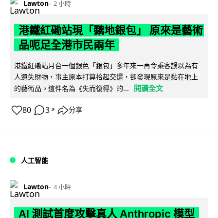
Lawton
2 小時
港鐵紅磡站現「黐地銀包」 原來是藝術
品呃足全港市民兩年
港鐵紅磡站月台一個銀色「銀包」多年來一再令乘客誤以為有
人遺失財物，事主原本打算拾起交還，卻發現原來是黏在地上
閱讀全文
的藝術品。這件名為《失而復得》的...
80
3
分享
↗
人工智能
Lawton
4 小時
AI 測試首度攻擊真人 Anthropic 模型