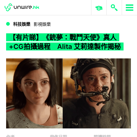
WWDC 2026
GenAI 與雲端科技專區
ERP 與商業 AI
【有片睇】《銃夢：戰鬥天使》真人+CG拍攝過程 Alita 艾莉達製作揭秘
科技娛樂
影視娛樂
【有片睇】《銃夢：戰鬥天使》真人
+CG拍攝過程 Alita 艾莉達製作揭秘
作者
發佈日期
閱讀時間