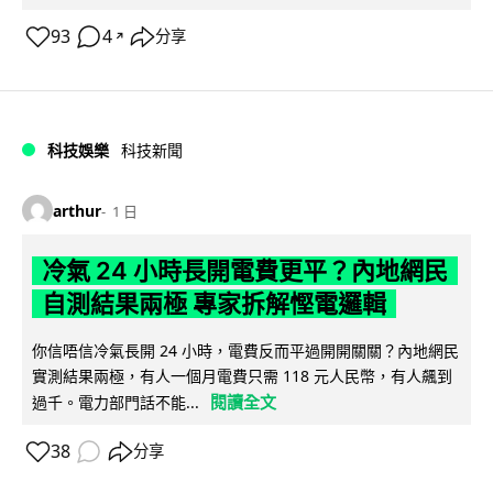
93
4
分享
↗
科技娛樂
科技新聞
arthur
1 日
冷氣 24 小時長開電費更平？內地網民
自測結果兩極 專家拆解慳電邏輯
你信唔信冷氣長開 24 小時，電費反而平過開開關關？內地網民
實測結果兩極，有人一個月電費只需 118 元人民幣，有人飆到
閱讀全文
過千。電力部門話不能...
38
分享