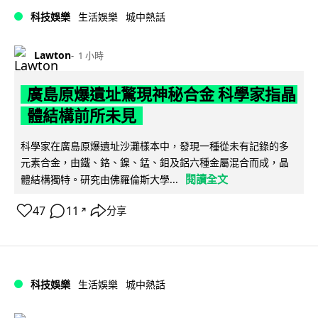
科技娛樂
生活娛樂
城中熱話
Lawton
1 小時
廣島原爆遺址驚現神秘合金 科學家指晶
體結構前所未見
科學家在廣島原爆遺址沙灘樣本中，發現一種從未有記錄的多
元素合金，由鐵、鉻、鎳、錳、鉬及鋁六種金屬混合而成，晶
閱讀全文
體結構獨特。研究由佛羅倫斯大學...
47
11
分享
↗
科技娛樂
生活娛樂
城中熱話