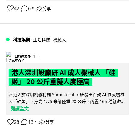
42
6
分享
↗
科技娛樂
生活科技
機械人
Lawton
1 日
港人深圳設廠研 AI 成人機械人 「硅
姬」 20 公斤重擬人度極高
香港人於深圳創辦初創 Somnia Lab，研發出首款 AI 性愛機械
人「硅姬」，身高 1.75 米卻僅重 20 公斤，內置 165 種親密...
閱讀全文
28
13
分享
↗