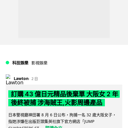
科技娛樂
影視娛樂
Lawton
2 日
訂購 43 億日元精品後棄單 大阪女 2 年
後終被捕 涉海賊王,火影周邊產品
日本警視廳神田署 8 月 6 日公布，拘捕一名 32 歲大阪女子，
指她涉嫌在出版巨頭集英社旗下官方網店「JUMP