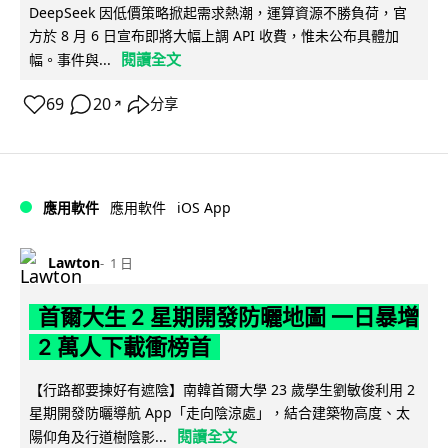
DeepSeek 因低價策略掀起需求熱潮，運算資源不勝負荷，官
方於 8 月 6 日宣布即將大幅上調 API 收費，惟未公布具體加
閱讀全文
幅。事件與...
69
20
分享
↗
iOS App
應用軟件
應用軟件
Lawton
1 日
首爾大生 2 星期開發防曬地圖 一日暴增
2 萬人下載衝榜首
【行路都要揀好有遮陰】南韓首爾大學 23 歲學生劉敏俊利用 2
星期開發防曬導航 App「走向陰涼處」，結合建築物高度、太
閱讀全文
陽仰角及行道樹陰影...