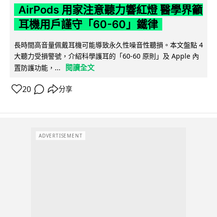
AirPods 用家注意聽力響紅燈 醫學界籲
耳機用戶謹守「60-60」鐵律
長時間高音量佩戴耳機可能導致永久性噪音性聽損。本文盤點 4
大聽力受損警號，介紹科學護耳的「60-60 原則」及 Apple 內
閱讀全文
置防護功能，...
20
分享
ADVERTISEMENT