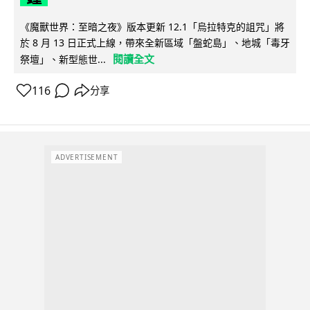
《魔獸世界：至暗之夜》版本更新 12.1「烏拉特克的詛咒」將
於 8 月 13 日正式上線，帶來全新區域「盤蛇島」、地城「毒牙
閱讀全文
祭壇」、新型態世...
116
分享
ADVERTISEMENT