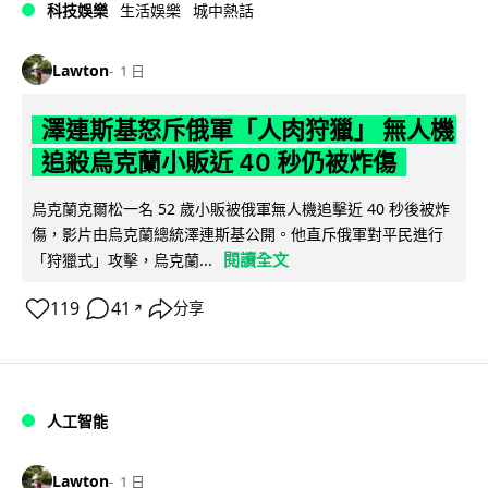
科技娛樂
生活娛樂
城中熱話
Lawton
1 日
澤連斯基怒斥俄軍「人肉狩獵」 無人機
追殺烏克蘭小販近 40 秒仍被炸傷
烏克蘭克爾松一名 52 歲小販被俄軍無人機追擊近 40 秒後被炸
傷，影片由烏克蘭總統澤連斯基公開。他直斥俄軍對平民進行
閱讀全文
「狩獵式」攻擊，烏克蘭...
119
41
分享
↗
人工智能
Lawton
1 日