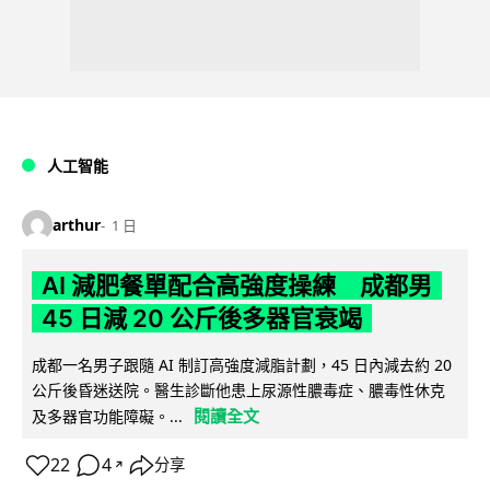
人工智能
arthur
1 日
AI 減肥餐單配合高強度操練 成都男
45 日減 20 公斤後多器官衰竭
成都一名男子跟隨 AI 制訂高強度減脂計劃，45 日內減去約 20
公斤後昏迷送院。醫生診斷他患上尿源性膿毒症、膿毒性休克
閱讀全文
及多器官功能障礙。...
22
4
分享
↗