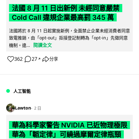
法國 8 月 11 日出新例 未經同意嚴禁
Cold Call 違規企業最高罰 345 萬
法國將於 8 月 11 日起實施新例，全面禁止企業未經消費者同意
致電推銷，由「opt-out」拒接登記制轉為「opt-in」先徵同意
閱讀全文
機制。違...
362
27
分享
↗
人工智能
Lawton
2 日
華為科學家警告 NVIDIA 已近物理極限
華為「韜定律」可繞過摩爾定律瓶頸