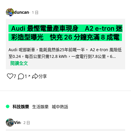
duncan
1 日
Audi 最慳電量產車現身 A2 e-tron 迷
彩造型曝光 快充 26 分鐘充滿 8 成電
Audi 呢部新車，能耗竟然係25年前嘅一半。 A2 e-tron 風阻低
至0.24，每百公里只需12.8 kWh，一度電行到7.8公里。6...
閱讀全文
7
1
分享
↗
科技娛樂
生活娛樂
城中熱話
Vin
2 日