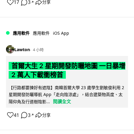
17
3
分享
↗
iOS App
應用軟件
應用軟件
Lawton
4 小時
首爾大生 2 星期開發防曬地圖 一日暴增
2 萬人下載衝榜首
【行路都要揀好有遮陰】南韓首爾大學 23 歲學生劉敏俊利用 2
星期開發防曬導航 App「走向陰涼處」，結合建築物高度、太
閱讀全文
陽仰角及行道樹陰影...
41
3
分享
↗