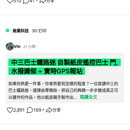
510
41
分享
↗
商業科技
3D 打印
Vin
21 小時
中三巴士鐵路迷 自製紙皮遙控巴士 門,
水撥識郁 + 實時GPS報站
如果你熱愛一件事，你會熱愛到怎樣的程度？一位就讀中三的
巴士鐵路迷，選擇由零開始，把自己的興趣一步步變成真正可
閱讀全文
以運作的作品。他以紙皮親手製作出...
2,891
169
分享
↗