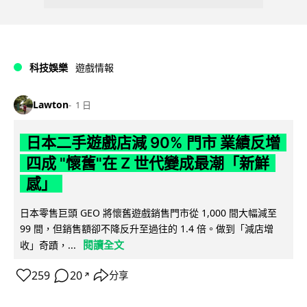
科技娛樂
遊戲情報
Lawton
1 日
日本二手遊戲店減 90% 門市 業績反增
四成 "懷舊"在 Z 世代變成最潮「新鮮
感」
日本零售巨頭 GEO 將懷舊遊戲銷售門市從 1,000 間大幅減至
99 間，但銷售額卻不降反升至過往的 1.4 倍。做到「減店增
閱讀全文
收」奇蹟，...
259
20
分享
↗