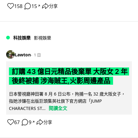
158
15
分享
↗
科技娛樂
影視娛樂
Lawton
1 日
訂購 43 億日元精品後棄單 大阪女 2 年
後終被捕 涉海賊王,火影周邊產品
日本警視廳神田署 8 月 6 日公布，拘捕一名 32 歲大阪女子，
指她涉嫌在出版巨頭集英社旗下官方網店「JUMP
閱讀全文
CHARACTERS ST...
67
9
分享
↗