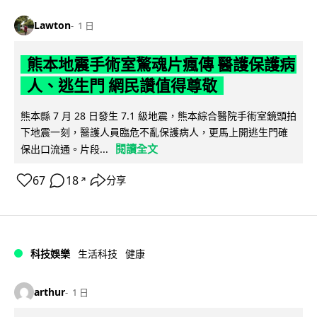
Lawton
1 日
熊本地震手術室驚魂片瘋傳 醫護保護病
人、逃生門 網民讚值得尊敬
熊本縣 7 月 28 日發生 7.1 級地震，熊本綜合醫院手術室鏡頭拍
下地震一刻，醫護人員臨危不亂保護病人，更馬上開逃生門確
閱讀全文
保出口流通。片段...
67
18
分享
↗
科技娛樂
生活科技
健康
arthur
1 日