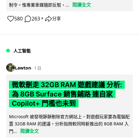
閱讀全文
制令。惟專業車媒隨即反駁，...
580
263
分享
↗
人工智能
Lawton
1 日
微軟刪走 32GB RAM 遊戲建議 分析:
為 8GB Surface 銷售鋪路 連自家
Copilot+ 門檻也未到
Microsoft 被發現靜靜刪除官方網站上，對遊戲玩家要為電腦配
置 32GB RAM 的建議。分析指微軟同時新推出的 8GB RAM 入
閱讀全文
門...