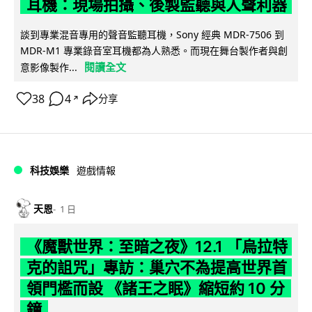
耳機：現場拍攝、後製監聽與人聲利器
談到專業混音專用的聲音監聽耳機，Sony 經典 MDR-7506 到
MDR-M1 專業錄音室耳機都為人熟悉。而現在舞台製作者與創
閱讀全文
意影像製作...
38
4
分享
↗
科技娛樂
遊戲情報
天恩
1 日
《魔獸世界：至暗之夜》12.1 「烏拉特
克的詛咒」專訪：巢穴不為提高世界首
領門檻而設 《諸王之眠》縮短約 10 分
鐘