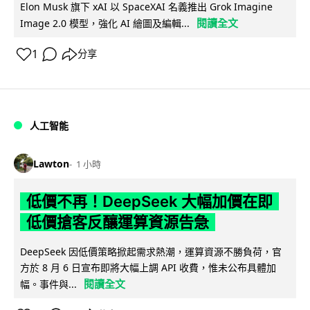
Elon Musk 旗下 xAI 以 SpaceXAI 名義推出 Grok Imagine
閱讀全文
Image 2.0 模型，強化 AI 繪圖及編輯...
1
分享
人工智能
Lawton
1 小時
低價不再！DeepSeek 大幅加價在即
低價搶客反釀運算資源告急
DeepSeek 因低價策略掀起需求熱潮，運算資源不勝負荷，官
方於 8 月 6 日宣布即將大幅上調 API 收費，惟未公布具體加
閱讀全文
幅。事件與...