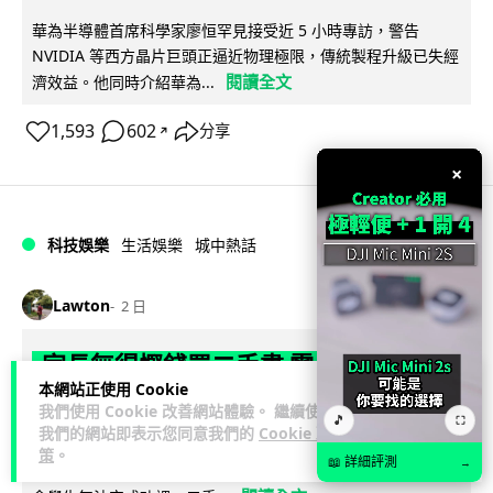
華為半導體首席科學家廖恒罕見接受近 5 小時專訪，警告
NVIDIA 等西方晶片巨頭正逼近物理極限，傳統製程升級已失經
閱讀全文
濟效益。他同時介紹華為...
1,593
602
分享
↗
×
科技娛樂
生活娛樂
城中熱話
Lawton
2 日
家長無得慳錢買二手書 電子啟動碼鎖死
本網站正使用 Cookie
二手教科書 學生無法做功課
我們使用 Cookie 改善網站體驗。 繼續使用
🎵
⛶
我們的網站即表示您同意我們的
Cookie 政
社福界立法會議員陳文宜指，一間中學書單價錢按年加 14.7%
策
。
📖 詳細評測
→
遠超通漲，令家長難以負擔。而且電子教材啟動碼這項設計，