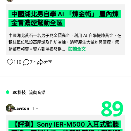
中國湖北男自學 AI 「煉金術」 屋內煉
金冒濃煙驚動全區
中國湖北黃石一名男子見金價高企，利用 AI 自學提煉黃金，在
租住單位私設高壓爐及作坊冶煉，過程產生大量刺鼻濃煙，驚
閱讀全文
動鄰居報警。警方到場揭發整...
110
7
分享
↗
3C科技
流動音樂
89
Lawton
1 日
【評測】Sony IER-M500 入耳式監聽