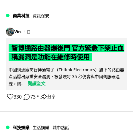
商業科技
資訊保安
Vin
1 日
智博通路由器爆後門 官方緊急下架止血
稱漏洞是功能在維修時使用
中國網通廠商智博通電子（Zbtlink Electronics）旗下的路由器
產品爆出嚴重安全漏洞，被發現每 35 秒便會與中國伺服器連
閱讀全文
線，旗...
330
73
分享
↗
科技娛樂
生活娛樂
城中熱話