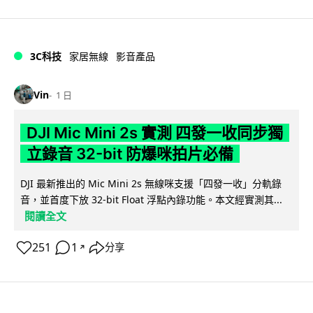
3C科技
家居無線
影音產品
Vin
1 日
DJI Mic Mini 2s 實測 四發一收同步獨
立錄音 32-bit 防爆咪拍片必備
DJI 最新推出的 Mic Mini 2s 無線咪支援「四發一收」分軌錄
音，並首度下放 32-bit Float 浮點內錄功能。本文經實測其...
閱讀全文
251
1
分享
↗