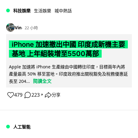
科技娛樂
生活娛樂
城中熱話
Vin
22 小時
iPhone 加速撤出中國 印度成新機主要
基地 上年組裝增至5500萬部
Apple 加速將 iPhone 生產線由中國轉往印度，目標兩年內將
產量最高 50% 移至當地。印度政府推出關稅豁免及稅務優惠延
閱讀全文
長至 204...
479
223
分享
↗
人工智能