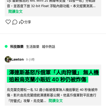
DJI 最新推出的 Mic Mini 2s 無線咪支援「四發一收」分軌錄
音，並首度下放 32-bit Float 浮點內錄功能。本文經實測其...
閱讀全文
分享
科技娛樂
生活娛樂
城中熱話
Lawton
9 小時
澤連斯基怒斥俄軍「人肉狩獵」 無人機
追殺烏克蘭小販近 40 秒仍被炸傷
烏克蘭克爾松一名 52 歲小販被俄軍無人機追擊近 40 秒後被炸
傷，影片由烏克蘭總統澤連斯基公開。他直斥俄軍對平民進行
閱讀全文
「狩獵式」攻擊，烏克蘭...