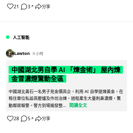
21
3
分享
↗
人工智能
Lawton
9 小時
中國湖北男自學 AI 「煉金術」 屋內煉
金冒濃煙驚動全區
中國湖北黃石一名男子見金價高企，利用 AI 自學提煉黃金，在
租住單位私設高壓爐及作坊冶煉，過程產生大量刺鼻濃煙，驚
閱讀全文
動鄰居報警。警方到場揭發整...
28
5
分享
↗