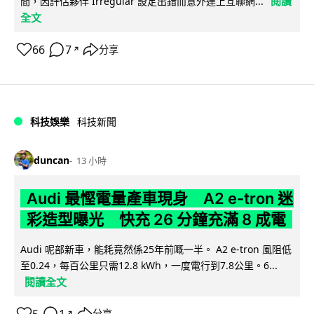
閱讀
間，因評估夥伴 Irregular 設定出錯而意外連上互聯網...
全文
66
7
分享
↗
科技娛樂
科技新聞
duncan
13 小時
Audi 最慳電量產車現身 A2 e-tron 迷
彩造型曝光 快充 26 分鐘充滿 8 成電
Audi 呢部新車，能耗竟然係25年前嘅一半。 A2 e-tron 風阻低
至0.24，每百公里只需12.8 kWh，一度電行到7.8公里。6...
閱讀全文
5
1
分享
↗