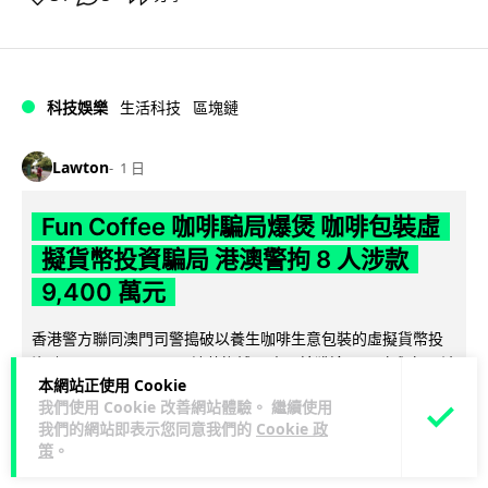
科技娛樂
生活科技
區塊鏈
Lawton
1 日
Fun Coffee 咖啡騙局爆煲 咖啡包裝虛
擬貨幣投資騙局 港澳警拘 8 人涉款
9,400 萬元
香港警方聯同澳門司警搗破以養生咖啡生意包裝的虛擬貨幣投
資騙局 Fun Coffee，兩地共拘捕 8 人，接獲逾 200 宗舉報，涉
本網站正使用 Cookie
閱讀全文
款 9,4...
我們使用 Cookie 改善網站體驗。 繼續使用
我們的網站即表示您同意我們的
Cookie 政
118
9
分享
↗
策
。