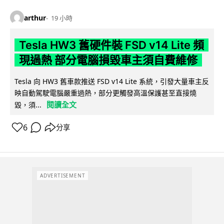
arthur
19 小時
Tesla HW3 舊硬件裝 FSD v14 Lite 頻
現過熱 部分電腦損毀車主須自費維修
Tesla 向 HW3 舊車款推送 FSD v14 Lite 系統，引發大量車主反
映自動駕駛電腦嚴重過熱，部分更觸發高溫保護甚至直接燒
閱讀全文
毀，須...
6
分享
ADVERTISEMENT