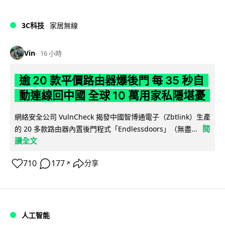
3C科技
家居無線
Vin
16 小時
逾 20 款平價路由器爆後門 每 35 秒自
動連線回中國 全球 10 萬用家私隱堪憂
網絡安全公司 VulnCheck 揭發中國智博通電子（Zbtlink）生產
閱
的 20 多款路由器內置後門程式「Endlessdoors」（無盡...
讀全文
710
177
分享
↗
人工智能