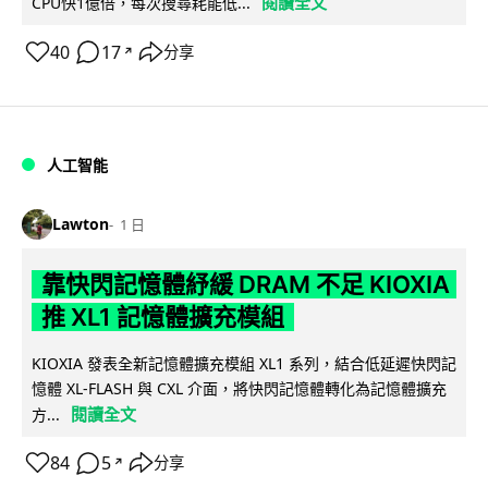
閱讀全文
CPU快1億倍，每次搜尋耗能低...
40
17
分享
↗
人工智能
Lawton
1 日
靠快閃記憶體紓緩 DRAM 不足 KIOXIA
推 XL1 記憶體擴充模組
KIOXIA 發表全新記憶體擴充模組 XL1 系列，結合低延遲快閃記
憶體 XL-FLASH 與 CXL 介面，將快閃記憶體轉化為記憶體擴充
閱讀全文
方...
84
5
分享
↗