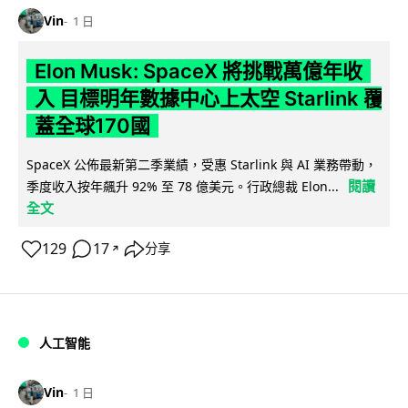
Vin
1 日
Elon Musk: SpaceX 將挑戰萬億年收
入 目標明年數據中心上太空 Starlink 覆
蓋全球170國
SpaceX 公佈最新第二季業績，受惠 Starlink 與 AI 業務帶動，
閱讀
季度收入按年飆升 92% 至 78 億美元。行政總裁 Elon...
全文
129
17
分享
↗
人工智能
Vin
1 日