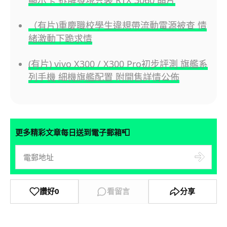
（有片)重慶職校學生違規帶流動電源被查 情
緒激動下跪求情
(有片) vivo X300 / X300 Pro初步評測 旗艦系
列手機 細機旗艦配置 附開售詳情公佈
📮
更多精彩文章每日送到電子郵箱
讚好
0
看留言
分享