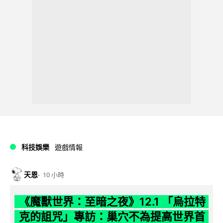
科技娛樂
遊戲情報
天恩
10 小時
《魔獸世界：至暗之夜》12.1 「烏拉特
克的詛咒」專訪：巢穴不為提高世界首