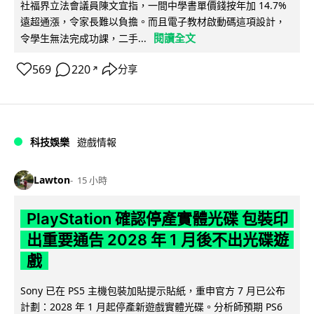
社福界立法會議員陳文宜指，一間中學書單價錢按年加 14.7%
遠超通漲，令家長難以負擔。而且電子教材啟動碼這項設計，
閱讀全文
令學生無法完成功課，二手...
569
220
分享
↗
科技娛樂
遊戲情報
Lawton
15 小時
PlayStation 確認停產實體光碟 包裝印
出重要通告 2028 年 1 月後不出光碟遊
戲
Sony 已在 PS5 主機包裝加貼提示貼紙，重申官方 7 月已公布
計劃：2028 年 1 月起停產新遊戲實體光碟。分析師預期 PS6