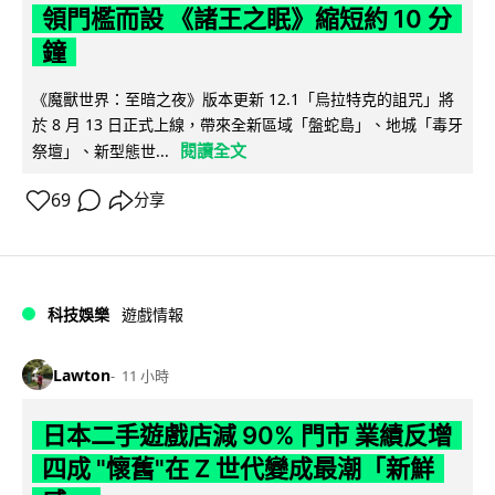
領門檻而設 《諸王之眠》縮短約 10 分
鐘
《魔獸世界：至暗之夜》版本更新 12.1「烏拉特克的詛咒」將
於 8 月 13 日正式上線，帶來全新區域「盤蛇島」、地城「毒牙
閱讀全文
祭壇」、新型態世...
69
分享
科技娛樂
遊戲情報
Lawton
11 小時
日本二手遊戲店減 90% 門市 業績反增
四成 "懷舊"在 Z 世代變成最潮「新鮮