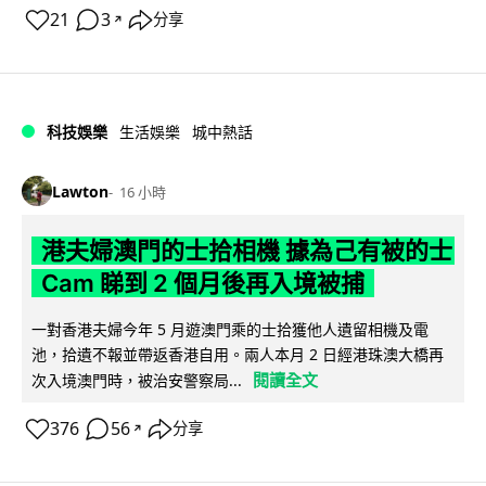
21
3
分享
↗
科技娛樂
生活娛樂
城中熱話
Lawton
16 小時
港夫婦澳門的士拾相機 據為己有被的士
Cam 睇到 2 個月後再入境被捕
一對香港夫婦今年 5 月遊澳門乘的士拾獲他人遺留相機及電
池，拾遺不報並帶返香港自用。兩人本月 2 日經港珠澳大橋再
閱讀全文
次入境澳門時，被治安警察局...
376
56
分享
↗