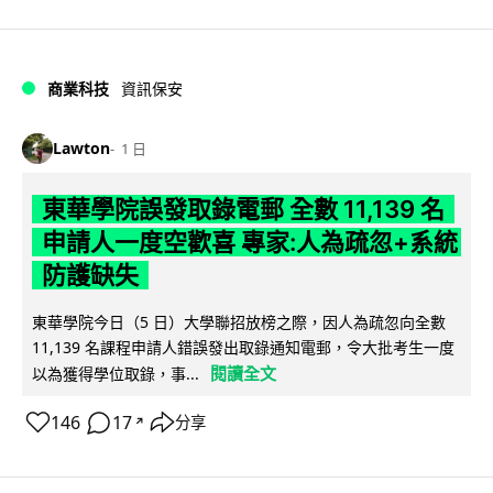
商業科技
資訊保安
Lawton
1 日
東華學院誤發取錄電郵 全數 11,139 名
申請人一度空歡喜 專家:人為疏忽+系統
防護缺失
東華學院今日（5 日）大學聯招放榜之際，因人為疏忽向全數
11,139 名課程申請人錯誤發出取錄通知電郵，令大批考生一度
閱讀全文
以為獲得學位取錄，事...
146
17
分享
↗