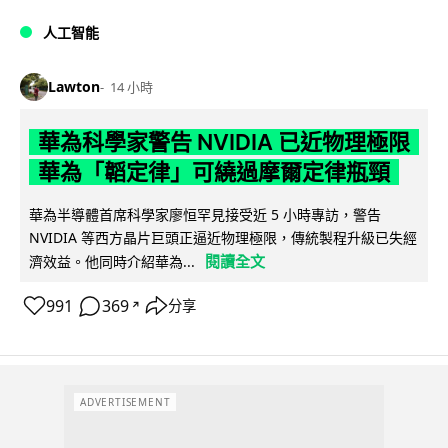
人工智能
Lawton
14 小時
華為科學家警告 NVIDIA 已近物理極限
華為「韜定律」可繞過摩爾定律瓶頸
華為半導體首席科學家廖恒罕見接受近 5 小時專訪，警告
NVIDIA 等西方晶片巨頭正逼近物理極限，傳統製程升級已失經
閱讀全文
濟效益。他同時介紹華為...
991
369
分享
↗
ADVERTISEMENT