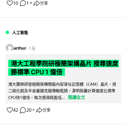
10
1
分享
↗
人工智能
arthur
1 日
港大工程學院研極簡架構晶片 搜尋速度
勝標準 CPU 1 億倍
港大團隊研發極簡架構模擬內容尋址記憶體（CAM）晶片，用
二硫化鉬及半金屬銻克服傳輸瓶頸，漢明距離計算速度比標準
閱讀全文
CPU快1億倍，每次搜尋耗能低...
42
20
分享
↗