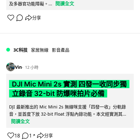
閱讀全文
及多器官功能障礙。...
分享
3C科技
家居無線
影音產品
Vin
12 小時
DJI Mic Mini 2s 實測 四發一收同步獨
立錄音 32-bit 防爆咪拍片必備
DJI 最新推出的 Mic Mini 2s 無線咪支援「四發一收」分軌錄
音，並首度下放 32-bit Float 浮點內錄功能。本文經實測其...
閱讀全文
18
1
分享
↗