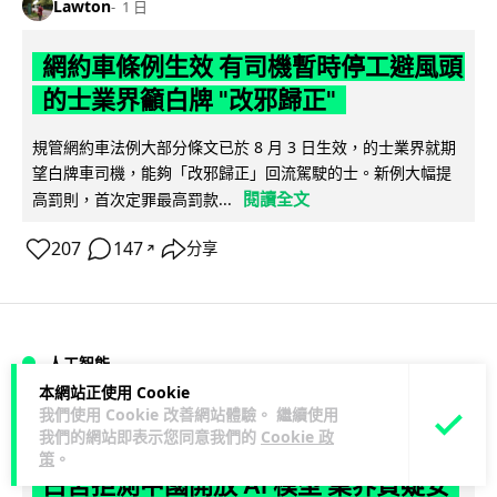
Lawton
1 日
網約車條例生效 有司機暫時停工避風頭
的士業界籲白牌 "改邪歸正"
規管網約車法例大部分條文已於 8 月 3 日生效，的士業界就期
望白牌車司機，能夠「改邪歸正」回流駕駛的士。新例大幅提
閱讀全文
高罰則，首次定罪最高罰款...
207
147
分享
↗
人工智能
本網站正使用 Cookie
我們使用 Cookie 改善網站體驗。 繼續使用
Lawton
1 日
我們的網站即表示您同意我們的
Cookie 政
策
。
白宮拒測中國開放 AI 模型 業界質疑安