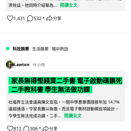
閱讀全文
濟效益。他同時介紹華為...
1,431
532
分享
↗
科技娛樂
生活娛樂
城中熱話
Lawton
18 小時
家長無得慳錢買二手書 電子啟動碼鎖死
二手教科書 學生無法做功課
社福界立法會議員陳文宜指，一間中學書單價錢按年加 14.7%
遠超通漲，令家長難以負擔。而且電子教材啟動碼這項設計，
閱讀全文
令學生無法完成功課，二手...
812
306
分享
↗