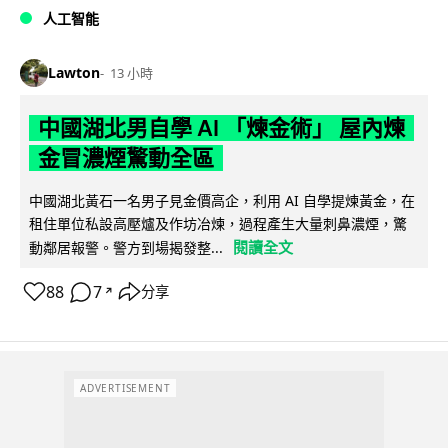
人工智能
Lawton
13 小時
中國湖北男自學 AI 「煉金術」 屋內煉
金冒濃煙驚動全區
中國湖北黃石一名男子見金價高企，利用 AI 自學提煉黃金，在
租住單位私設高壓爐及作坊冶煉，過程產生大量刺鼻濃煙，驚
閱讀全文
動鄰居報警。警方到場揭發整...
88
7
分享
↗
ADVERTISEMENT