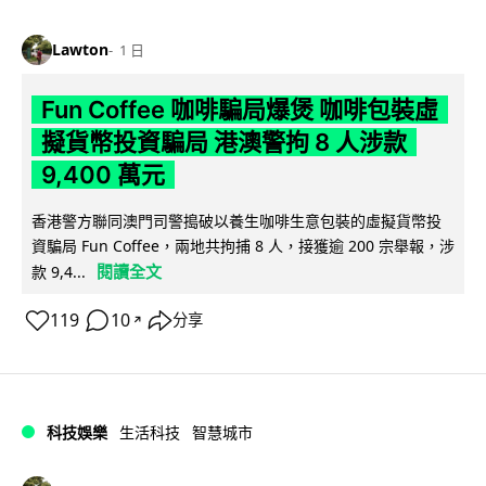
Lawton
1 日
Fun Coffee 咖啡騙局爆煲 咖啡包裝虛
擬貨幣投資騙局 港澳警拘 8 人涉款
9,400 萬元
香港警方聯同澳門司警搗破以養生咖啡生意包裝的虛擬貨幣投
資騙局 Fun Coffee，兩地共拘捕 8 人，接獲逾 200 宗舉報，涉
閱讀全文
款 9,4...
119
10
分享
↗
科技娛樂
生活科技
智慧城市