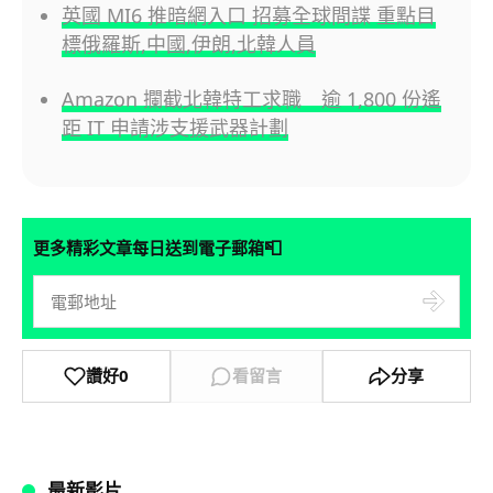
英國 MI6 推暗網入口 招募全球間諜 重點目
標俄羅斯,中國,伊朗,北韓人員
Amazon 攔截北韓特工求職 逾 1,800 份遙
距 IT 申請涉支援武器計劃
📮
更多精彩文章每日送到電子郵箱
讚好
0
看留言
分享
最新影片