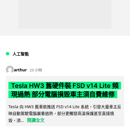
人工智能
arthur
23 小時
Tesla HW3 舊硬件裝 FSD v14 Lite 頻
現過熱 部分電腦損毀車主須自費維修
Tesla 向 HW3 舊車款推送 FSD v14 Lite 系統，引發大量車主反
映自動駕駛電腦嚴重過熱，部分更觸發高溫保護甚至直接燒
閱讀全文
毀，須...