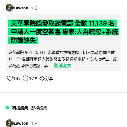
Lawton
1 日
東華學院誤發取錄電郵 全數 11,139 名
申請人一度空歡喜 專家:人為疏忽+系統
防護缺失
東華學院今日（5 日）大學聯招放榜之際，因人為疏忽向全數
11,139 名課程申請人錯誤發出取錄通知電郵，令大批考生一度
閱讀全文
以為獲得學位取錄，事...
147
17
分享
↗
科技娛樂
影視娛樂
Lawton
1 日