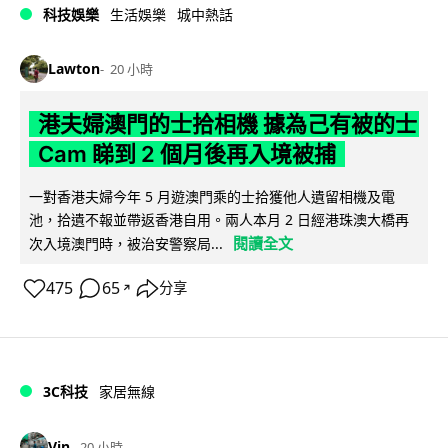
科技娛樂
生活娛樂
城中熱話
Lawton
20 小時
港夫婦澳門的士拾相機 據為己有被的士
Cam 睇到 2 個月後再入境被捕
一對香港夫婦今年 5 月遊澳門乘的士拾獲他人遺留相機及電
池，拾遺不報並帶返香港自用。兩人本月 2 日經港珠澳大橋再
閱讀全文
次入境澳門時，被治安警察局...
475
65
分享
↗
3C科技
家居無線
Vin
20 小時