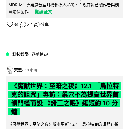
MDR-M1 專業錄音室耳機都為人熟悉。而現在舞台製作者與創
閱讀全文
意影像製作...
34
2
分享
↗
科技娛樂
遊戲情報
天恩
14 小時
《魔獸世界：至暗之夜》12.1 「烏拉特
克的詛咒」專訪：巢穴不為提高世界首
領門檻而設 《諸王之眠》縮短約 10 分
鐘
《魔獸世界：至暗之夜》版本更新 12.1「烏拉特克的詛咒」將