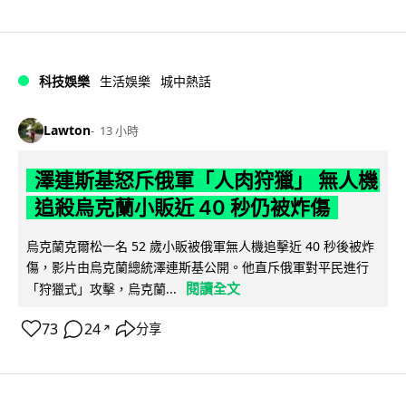
科技娛樂
生活娛樂
城中熱話
Lawton
13 小時
澤連斯基怒斥俄軍「人肉狩獵」 無人機
追殺烏克蘭小販近 40 秒仍被炸傷
烏克蘭克爾松一名 52 歲小販被俄軍無人機追擊近 40 秒後被炸
傷，影片由烏克蘭總統澤連斯基公開。他直斥俄軍對平民進行
閱讀全文
「狩獵式」攻擊，烏克蘭...
73
24
分享
↗