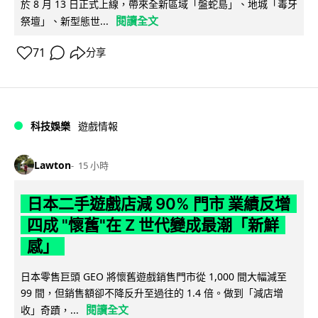
於 8 月 13 日正式上線，帶來全新區域「盤蛇島」、地城「毒牙
閱讀全文
祭壇」、新型態世...
71
分享
科技娛樂
遊戲情報
Lawton
15 小時
日本二手遊戲店減 90% 門市 業績反增
四成 "懷舊"在 Z 世代變成最潮「新鮮
感」
日本零售巨頭 GEO 將懷舊遊戲銷售門市從 1,000 間大幅減至
99 間，但銷售額卻不降反升至過往的 1.4 倍。做到「減店增
閱讀全文
收」奇蹟，...