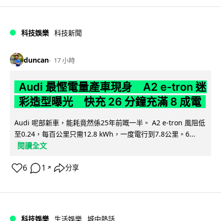
科技娛樂
科技新聞
duncan
17 小時
Audi 最慳電量產車現身 A2 e-tron 迷
彩造型曝光 快充 26 分鐘充滿 8 成電
Audi 呢部新車，能耗竟然係25年前嘅一半。 A2 e-tron 風阻低
至0.24，每百公里只需12.8 kWh，一度電行到7.8公里。6...
閱讀全文
6
1
分享
↗
科技娛樂
生活娛樂
城中熱話