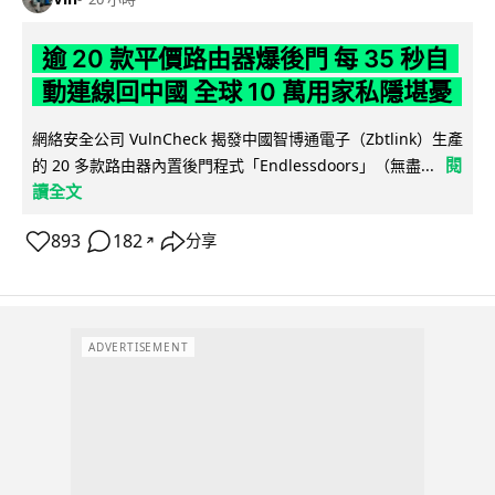
逾 20 款平價路由器爆後門 每 35 秒自
動連線回中國 全球 10 萬用家私隱堪憂
網絡安全公司 VulnCheck 揭發中國智博通電子（Zbtlink）生產
閱
的 20 多款路由器內置後門程式「Endlessdoors」（無盡...
讀全文
893
182
分享
↗
ADVERTISEMENT