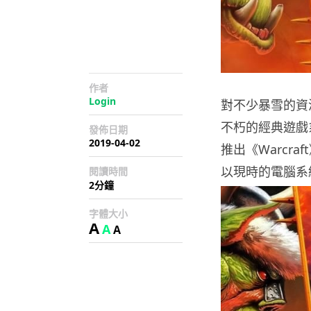
作者
Login
對不少暴雪的資深
不朽的經典遊戲
發佈日期
2019-04-02
推出《Warcra
以現時的電腦系
閱讀時間
2分鐘
字體大小
A
A
A