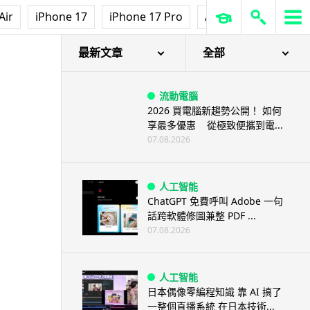
Air
iPhone 17
iPhone 17 Pro
AirPods Pro 3
Ap
最新文章
全部
流動電腦
2026 買電腦新趨勢公開！ 如何
享最多優惠 從極致便攜到電...
07.08.2026
人工智能
ChatGPT 免費呼叫 Adobe 一句
話跨軟體修圖兼整 PDF ...
07.08.2026
人工智能
日本偶像零編程知識 靠 AI 搞了
一整個直播系統 在日本技術...