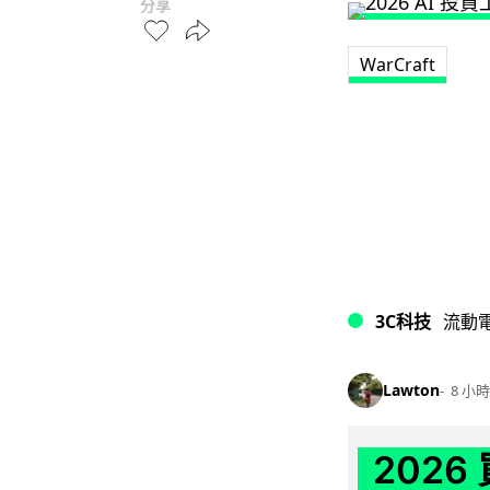
分享
WarCraft
3C科技
流動
Lawton
8 小時
202