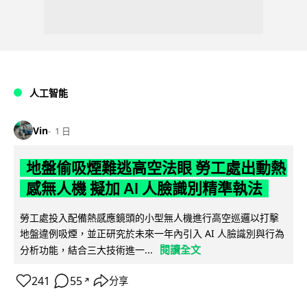
人工智能
Vin
1 日
地盤偷吸煙難逃高空法眼 勞工處出動熱
感無人機 擬加 AI 人臉識別精準執法
勞工處投入配備熱感應鏡頭的小型無人機進行高空巡邏以打擊
地盤違例吸煙，並正研究於未來一年內引入 AI 人臉識別與行為
閱讀全文
分析功能，結合三大技術進一...
241
55
分享
↗