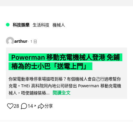
科技娛樂
生活科技
機械人
arthur
1 日
Powerman 移動充電機械人登港 免鋪
樁為的士小巴「送電上門」
你架電動車喺停車場搵唔到樁？有個機械人會自己行過嚟幫你
充電。THEi 高科院同內地公司研發出 Powerman 移動充電機
閱讀全文
械人，唔使鋪線裝樁...
28
14
分享
↗