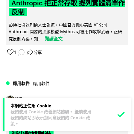
Anthropic 拒正常存取 擬列實體清單作
反制
彭博社引述知情人士報道，中國官方擔心美國 AI 公司
Anthropic 開發的頂級模型 Mythos 可被用作攻擊武器，正研
閱讀全文
究反制方案。知...
1
分享
應用軟件
應用軟件
藍骨
1 日
本網站正使用 Cookie
我們使用 Cookie 改善網站體驗。 繼續使用
詐騙短訊源源不絕背後是個人資料外
我們的網站即表示您同意我們的
Cookie 政
策
。
洩 Surfshark Antiscam Hub 由源頭
減少數據曝光