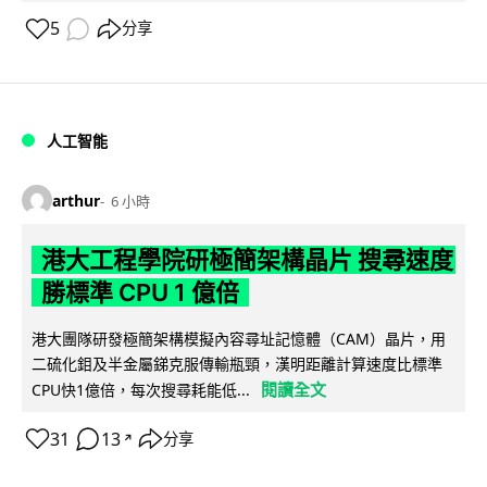
5
分享
人工智能
arthur
6 小時
港大工程學院研極簡架構晶片 搜尋速度
勝標準 CPU 1 億倍
港大團隊研發極簡架構模擬內容尋址記憶體（CAM）晶片，用
二硫化鉬及半金屬銻克服傳輸瓶頸，漢明距離計算速度比標準
閱讀全文
CPU快1億倍，每次搜尋耗能低...
31
13
分享
↗