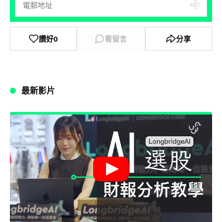
讚好
0
看留言
分享
最新影片