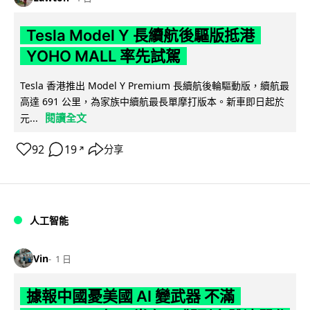
Tesla Model Y 長續航後驅版抵港
YOHO MALL 率先試駕
Tesla 香港推出 Model Y Premium 長續航後輪驅動版，續航最
高達 691 公里，為家族中續航最長單摩打版本。新車即日起於
閱讀全文
元...
92
19
分享
↗
人工智能
Vin
1 日
據報中國憂美國 AI 變武器 不滿