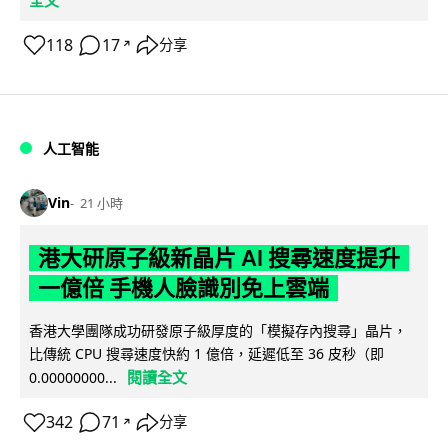
118
17
分享
↗
人工智能
Vin
21 小時
港大研原子級新晶片 AI 搜尋速度提升
一億倍 手機人臉識別免上雲端
香港大學團隊成功研發原子級厚度的「模擬存內搜尋」晶片，
比傳統 CPU 搜尋速度快約 1 億倍，延遲低至 36 皮秒（即
閱讀全文
0.00000000...
342
71
分享
↗