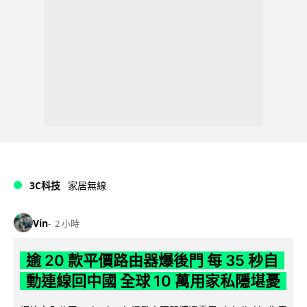
3C科技
家居無線
Vin
2 小時
逾 20 款平價路由器爆後門 每 35 秒自
動連線回中國 全球 10 萬用家私隱堪憂