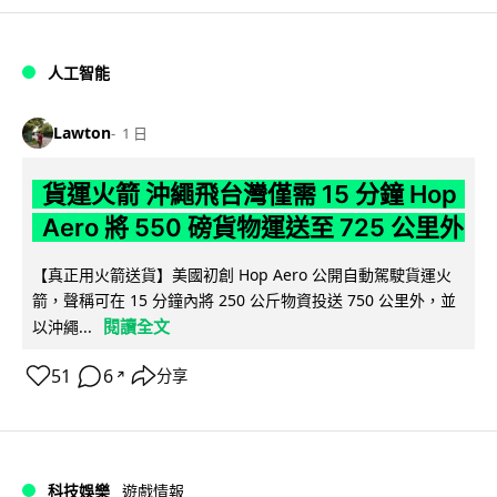
人工智能
Lawton
1 日
貨運火箭 沖繩飛台灣僅需 15 分鐘 Hop
Aero 將 550 磅貨物運送至 725 公里外
【真正用火箭送貨】美國初創 Hop Aero 公開自動駕駛貨運火
箭，聲稱可在 15 分鐘內將 250 公斤物資投送 750 公里外，並
閱讀全文
以沖繩...
51
6
分享
↗
科技娛樂
遊戲情報