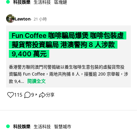
科技娛樂
生活科技
區塊鏈
Lawton
21 小時
Fun Coffee 咖啡騙局爆煲 咖啡包裝虛
擬貨幣投資騙局 港澳警拘 8 人涉款
9,400 萬元
香港警方聯同澳門司警搗破以養生咖啡生意包裝的虛擬貨幣投
資騙局 Fun Coffee，兩地共拘捕 8 人，接獲逾 200 宗舉報，涉
閱讀全文
款 9,4...
115
9
分享
↗
科技娛樂
生活科技
智慧城市