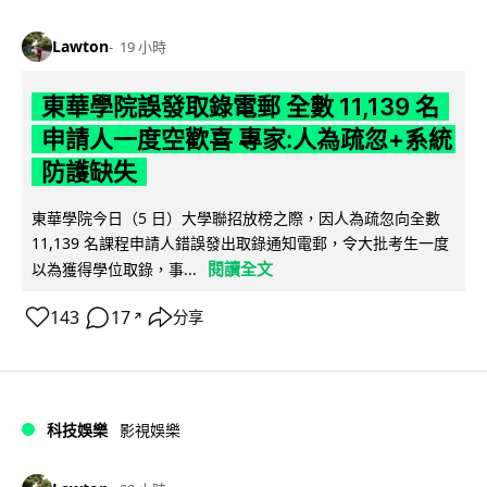
Lawton
19 小時
東華學院誤發取錄電郵 全數 11,139 名
申請人一度空歡喜 專家:人為疏忽+系統
防護缺失
東華學院今日（5 日）大學聯招放榜之際，因人為疏忽向全數
11,139 名課程申請人錯誤發出取錄通知電郵，令大批考生一度
閱讀全文
以為獲得學位取錄，事...
143
17
分享
↗
科技娛樂
影視娛樂