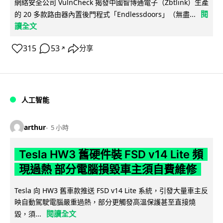
網絡安全公司 VulnCheck 揭發中國智博通電子（Zbtlink）生產
閱
的 20 多款路由器內置後門程式「Endlessdoors」（無盡...
讀全文
315
53
分享
↗
人工智能
arthur
5 小時
Tesla HW3 舊硬件裝 FSD v14 Lite 頻
現過熱 部分電腦損毀車主須自費維修
Tesla 向 HW3 舊車款推送 FSD v14 Lite 系統，引發大量車主反
映自動駕駛電腦嚴重過熱，部分更觸發高溫保護甚至直接燒
閱讀全文
毀，須...