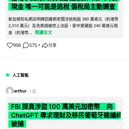
現金 唯一可能是逃稅 倡稅局主動調查
新加坡知名粥店明輝田雞粥老闆涉逃稅逾 380 萬坡元（約港幣
2,310 萬元）及洗黑錢被控上法庭，家中更藏逾 240 萬坡元現
閱讀全文
金（約港幣...
906
575
分享
↗
人工智能
arthur
1 日
FBI 探員涉盜 100 萬美元加密幣 向
ChatGPT 尋求理財及移民葡萄牙建議終
被捕