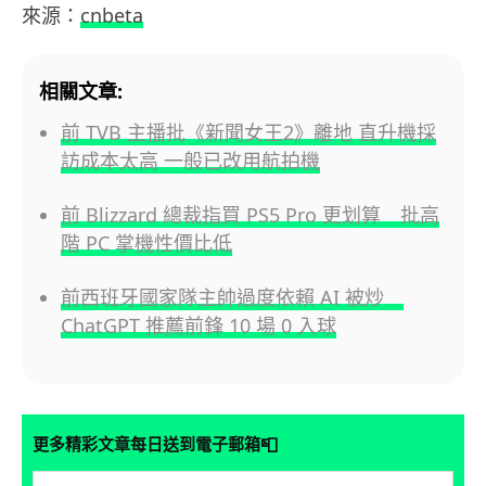
來源：
cnbeta
相關文章:
前 TVB 主播批《新聞女王2》離地 直升機採
訪成本太高 一般已改用航拍機
前 Blizzard 總裁指買 PS5 Pro 更划算 批高
階 PC 掌機性價比低
前西班牙國家隊主帥過度依賴 AI 被炒
ChatGPT 推薦前鋒 10 場 0 入球
📮
更多精彩文章每日送到電子郵箱