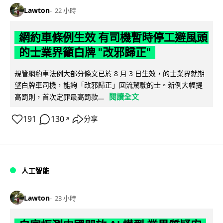
Lawton
22 小時
網約車條例生效 有司機暫時停工避風頭
的士業界籲白牌 "改邪歸正"
規管網約車法例大部分條文已於 8 月 3 日生效，的士業界就期
望白牌車司機，能夠「改邪歸正」回流駕駛的士。新例大幅提
閱讀全文
高罰則，首次定罪最高罰款...
191
130
分享
↗
人工智能
Lawton
23 小時