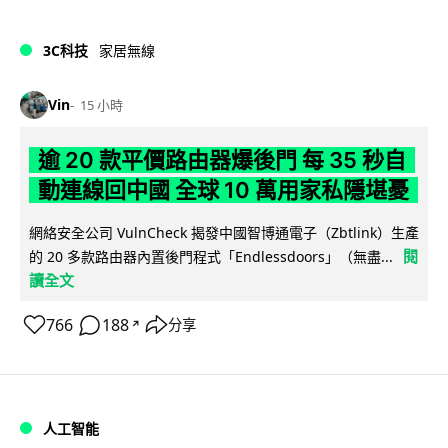
3C科技
家居無線
Vin
15 小時
逾 20 款平價路由器爆後門 每 35 秒自
動連線回中國 全球 10 萬用家私隱堪憂
網絡安全公司 VulnCheck 揭發中國智博通電子（Zbtlink）生產
閱
的 20 多款路由器內置後門程式「Endlessdoors」（無盡...
讀全文
766
188
分享
↗
人工智能