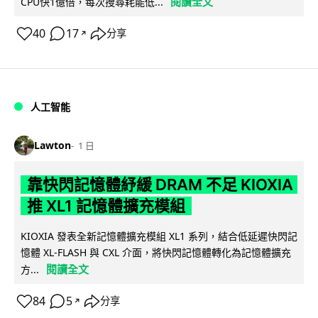
閱讀全文
CPU快1億倍，每次搜尋耗能低...
40
17
分享
↗
人工智能
Lawton
1 日
靠快閃記憶體紓緩 DRAM 不足 KIOXIA
推 XL1 記憶體擴充模組
KIOXIA 發表全新記憶體擴充模組 XL1 系列，結合低延遲快閃記
憶體 XL-FLASH 與 CXL 介面，將快閃記憶體轉化為記憶體擴充
閱讀全文
方...
84
5
分享
↗