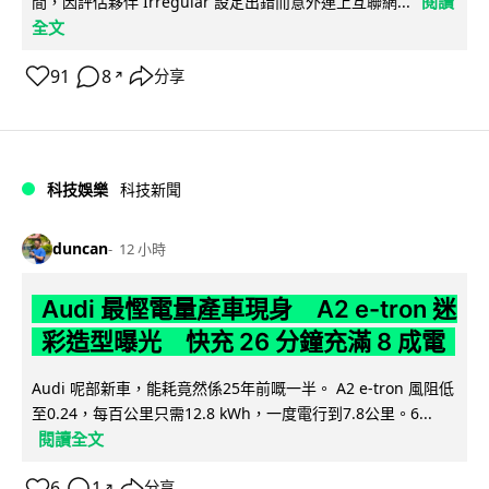
閱讀
間，因評估夥伴 Irregular 設定出錯而意外連上互聯網...
全文
91
8
分享
↗
科技娛樂
科技新聞
duncan
12 小時
Audi 最慳電量產車現身 A2 e-tron 迷
彩造型曝光 快充 26 分鐘充滿 8 成電
Audi 呢部新車，能耗竟然係25年前嘅一半。 A2 e-tron 風阻低
至0.24，每百公里只需12.8 kWh，一度電行到7.8公里。6...
閱讀全文
6
1
分享
↗