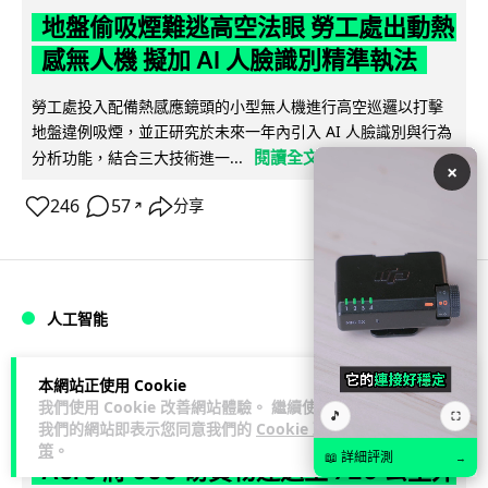
地盤偷吸煙難逃高空法眼 勞工處出動熱
感無人機 擬加 AI 人臉識別精準執法
勞工處投入配備熱感應鏡頭的小型無人機進行高空巡邏以打擊
地盤違例吸煙，並正研究於未來一年內引入 AI 人臉識別與行為
閱讀全文
分析功能，結合三大技術進一...
×
246
57
分享
↗
人工智能
Lawton
1 日
本網站正使用 Cookie
我們使用 Cookie 改善網站體驗。 繼續使用
🎵
⛶
我們的網站即表示您同意我們的
Cookie 政
貨運火箭 沖繩飛台灣僅需 15 分鐘 Hop
策
。
📖 詳細評測
→
Aero 將 550 磅貨物運送至 725 公里外