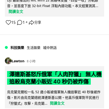
DJI 最新推出的 Mic Mini 2s 無線咪支援「四發一收」分軌錄
音，並首度下放 32-bit Float 浮點內錄功能。本文經實測其...
閱讀全文
15
1
分享
↗
科技娛樂
生活娛樂
城中熱話
Lawton
8 小時
澤連斯基怒斥俄軍「人肉狩獵」 無人機
追殺烏克蘭小販近 40 秒仍被炸傷
烏克蘭克爾松一名 52 歲小販被俄軍無人機追擊近 40 秒後被炸
傷，影片由烏克蘭總統澤連斯基公開。他直斥俄軍對平民進行
閱讀全文
「狩獵式」攻擊，烏克蘭...