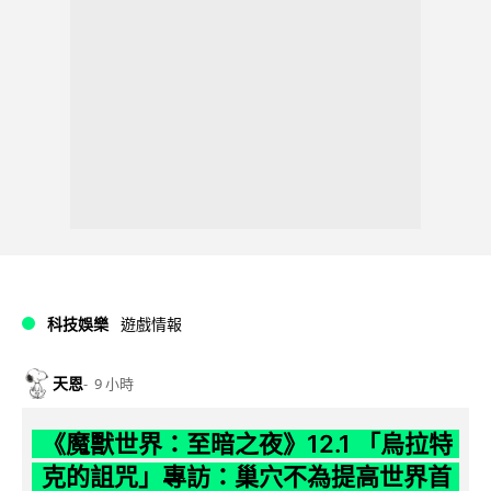
科技娛樂
遊戲情報
天恩
9 小時
《魔獸世界：至暗之夜》12.1 「烏拉特
克的詛咒」專訪：巢穴不為提高世界首