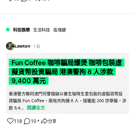
科技娛樂
生活科技
區塊鏈
Lawton
1 日
Fun Coffee 咖啡騙局爆煲 咖啡包裝虛
擬貨幣投資騙局 港澳警拘 8 人涉款
9,400 萬元
香港警方聯同澳門司警搗破以養生咖啡生意包裝的虛擬貨幣投
資騙局 Fun Coffee，兩地共拘捕 8 人，接獲逾 200 宗舉報，涉
閱讀全文
款 9,4...
118
10
分享
↗