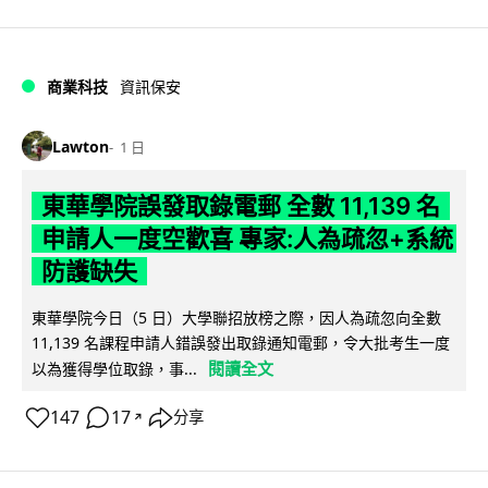
商業科技
資訊保安
Lawton
1 日
東華學院誤發取錄電郵 全數 11,139 名
申請人一度空歡喜 專家:人為疏忽+系統
防護缺失
東華學院今日（5 日）大學聯招放榜之際，因人為疏忽向全數
11,139 名課程申請人錯誤發出取錄通知電郵，令大批考生一度
閱讀全文
以為獲得學位取錄，事...
147
17
分享
↗