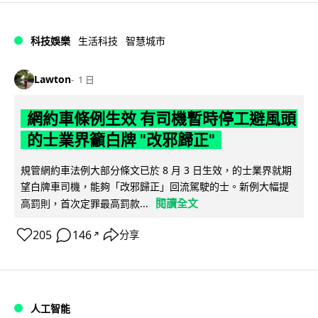
科技娛樂
生活科技
智慧城市
Lawton
1 日
網約車條例生效 有司機暫時停工避風頭
的士業界籲白牌 "改邪歸正"
規管網約車法例大部分條文已於 8 月 3 日生效，的士業界就期
望白牌車司機，能夠「改邪歸正」回流駕駛的士。新例大幅提
閱讀全文
高罰則，首次定罪最高罰款...
205
146
分享
↗
人工智能