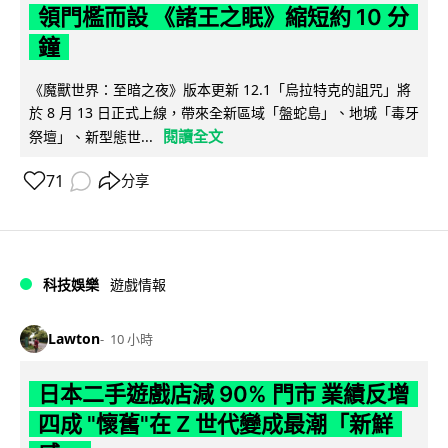
領門檻而設 《諸王之眠》縮短約 10 分
鐘
《魔獸世界：至暗之夜》版本更新 12.1「烏拉特克的詛咒」將
於 8 月 13 日正式上線，帶來全新區域「盤蛇島」、地城「毒牙
閱讀全文
祭壇」、新型態世...
71
分享
科技娛樂
遊戲情報
Lawton
10 小時
日本二手遊戲店減 90% 門市 業績反增
四成 "懷舊"在 Z 世代變成最潮「新鮮