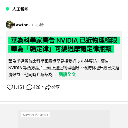
人工智能
Lawton
13 小時
華為科學家警告 NVIDIA 已近物理極限
華為「韜定律」可繞過摩爾定律瓶頸
華為半導體首席科學家廖恒罕見接受近 5 小時專訪，警告
NVIDIA 等西方晶片巨頭正逼近物理極限，傳統製程升級已失經
閱讀全文
濟效益。他同時介紹華為...
1,151
428
分享
↗
ADVERTISEMENT