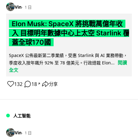
Vin
1 日
Elon Musk: SpaceX 將挑戰萬億年收
入 目標明年數據中心上太空 Starlink 覆
蓋全球170國
SpaceX 公佈最新第二季業績，受惠 Starlink 與 AI 業務帶動，
閱讀
季度收入按年飆升 92% 至 78 億美元。行政總裁 Elon...
全文
132
18
分享
↗
人工智能
Vin
1 日