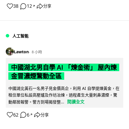
38
12
分享
↗
人工智能
Lawton
8 小時
中國湖北男自學 AI 「煉金術」 屋內煉
金冒濃煙驚動全區
中國湖北黃石一名男子見金價高企，利用 AI 自學提煉黃金，在
租住單位私設高壓爐及作坊冶煉，過程產生大量刺鼻濃煙，驚
閱讀全文
動鄰居報警。警方到場揭發整...
62
6
分享
↗