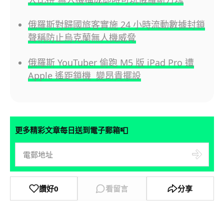
俄羅斯對歸國旅客實施 24 小時流動數據封鎖
聲稱防止烏克蘭無人機威脅
俄羅斯 YouTuber 偷跑 M5 版 iPad Pro 遭
Apple 遙距鎖機 變昂貴擺設
📮
更多精彩文章每日送到電子郵箱
讚好
0
看留言
分享