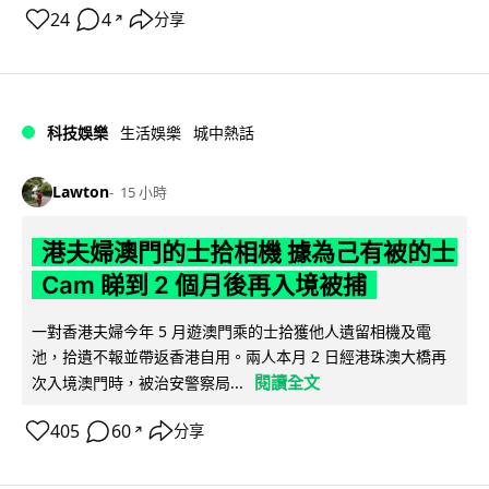
24
4
分享
↗
科技娛樂
生活娛樂
城中熱話
Lawton
15 小時
港夫婦澳門的士拾相機 據為己有被的士
Cam 睇到 2 個月後再入境被捕
一對香港夫婦今年 5 月遊澳門乘的士拾獲他人遺留相機及電
池，拾遺不報並帶返香港自用。兩人本月 2 日經港珠澳大橋再
閱讀全文
次入境澳門時，被治安警察局...
405
60
分享
↗