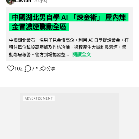
Lawton
20 小時
中國湖北男自學 AI 「煉金術」 屋內煉
金冒濃煙驚動全區
中國湖北黃石一名男子見金價高企，利用 AI 自學提煉黃金，在
租住單位私設高壓爐及作坊冶煉，過程產生大量刺鼻濃煙，驚
閱讀全文
動鄰居報警。警方到場揭發整...
102
7
分享
↗
ADVERTISEMENT