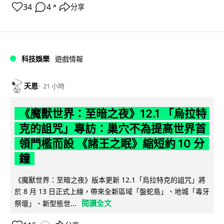
34
4
分享
↗
科技娛樂
遊戲情報
天恩
21 小時
《魔獸世界：至暗之夜》12.1 「烏拉特
克的詛咒」專訪：巢穴不為提高世界首
領門檻而設 《諸王之眠》縮短約 10 分
鐘
《魔獸世界：至暗之夜》版本更新 12.1「烏拉特克的詛咒」將
於 8 月 13 日正式上線，帶來全新區域「盤蛇島」、地城「毒牙
閱讀全文
祭壇」、新型態世...