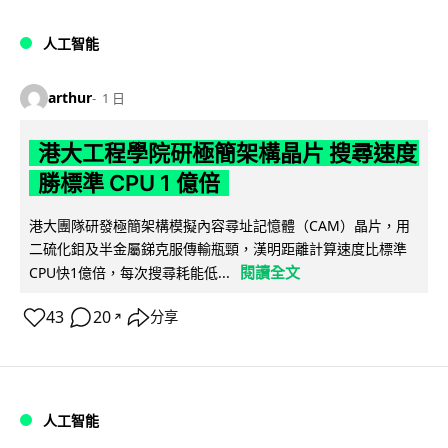
人工智能
arthur
1 日
港大工程學院研極簡架構晶片 搜尋速度
勝標準 CPU 1 億倍
港大團隊研發極簡架構模擬內容尋址記憶體（CAM）晶片，用
二硫化鉬及半金屬銻克服傳輸瓶頸，漢明距離計算速度比標準
閱讀全文
CPU快1億倍，每次搜尋耗能低...
43
20
分享
↗
人工智能