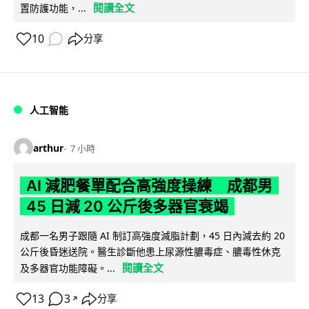
閱讀全文
置防護功能，...
10
分享
人工智能
arthur
7 小時
AI 減肥餐單配合高強度操練 成都男
45 日減 20 公斤後多器官衰竭
成都一名男子跟隨 AI 制訂高強度減脂計劃，45 日內減去約 20
公斤後昏迷送院。醫生診斷他患上尿源性膿毒症、膿毒性休克
閱讀全文
及多器官功能障礙。...
13
3
分享
↗