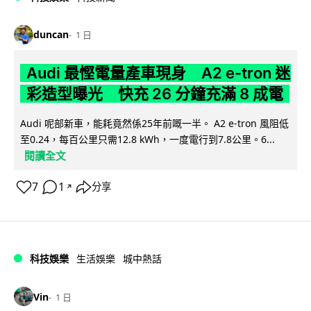
duncan
1 日
Audi 最慳電量產車現身 A2 e-tron 迷
彩造型曝光 快充 26 分鐘充滿 8 成電
Audi 呢部新車，能耗竟然係25年前嘅一半。 A2 e-tron 風阻低
至0.24，每百公里只需12.8 kWh，一度電行到7.8公里。6...
閱讀全文
7
1
分享
↗
科技娛樂
生活娛樂
城中熱話
Vin
1 日