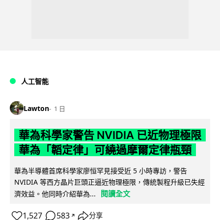
人工智能
Lawton
1 日
華為科學家警告 NVIDIA 已近物理極限
華為「韜定律」可繞過摩爾定律瓶頸
華為半導體首席科學家廖恒罕見接受近 5 小時專訪，警告
NVIDIA 等西方晶片巨頭正逼近物理極限，傳統製程升級已失經
閱讀全文
濟效益。他同時介紹華為...
1,527
583
分享
↗