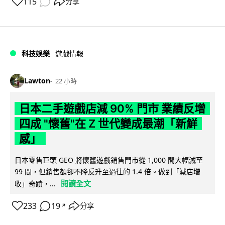
115
分享
科技娛樂
遊戲情報
Lawton
22 小時
日本二手遊戲店減 90% 門市 業績反增
四成 "懷舊"在 Z 世代變成最潮「新鮮
感」
日本零售巨頭 GEO 將懷舊遊戲銷售門市從 1,000 間大幅減至
99 間，但銷售額卻不降反升至過往的 1.4 倍。做到「減店增
閱讀全文
收」奇蹟，...
233
19
分享
↗