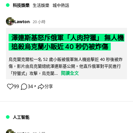
科技娛樂
生活娛樂
城中熱話
Lawton
20 小時
澤連斯基怒斥俄軍「人肉狩獵」 無人機
追殺烏克蘭小販近 40 秒仍被炸傷
烏克蘭克爾松一名 52 歲小販被俄軍無人機追擊近 40 秒後被炸
傷，影片由烏克蘭總統澤連斯基公開。他直斥俄軍對平民進行
閱讀全文
「狩獵式」攻擊，烏克蘭...
99
34
分享
↗
人工智能