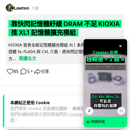
Lawton
1 日
靠快閃記憶體紓緩 DRAM 不足 KIOXIA
推 XL1 記憶體擴充模組
KIOXIA 發表全新記憶體擴充模組 XL1 系列，結合低延遲快閃記
×
憶體 XL-FLASH 與 CXL 介面，將快閃記憶體轉化為記憶體擴充
閱讀全文
方...
85
5
分享
↗
商業科技
資訊保安
本網站正使用 Cookie
我們使用 Cookie 改善網站體驗。 繼續使用
🎵
⛶
我們的網站即表示您同意我們的
Cookie 政
Lawton
1 日
策
。
📖 詳細評測
→