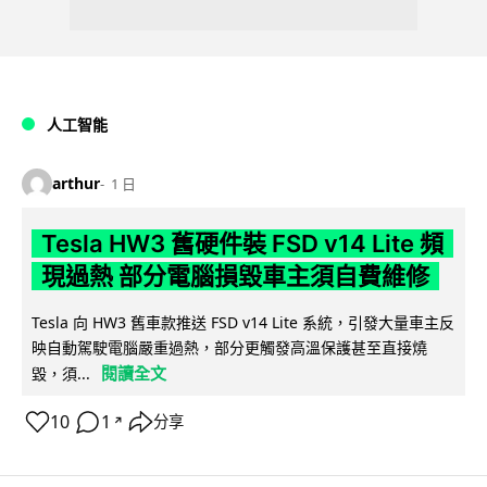
人工智能
arthur
1 日
Tesla HW3 舊硬件裝 FSD v14 Lite 頻
現過熱 部分電腦損毀車主須自費維修
Tesla 向 HW3 舊車款推送 FSD v14 Lite 系統，引發大量車主反
映自動駕駛電腦嚴重過熱，部分更觸發高溫保護甚至直接燒
閱讀全文
毀，須...
10
1
分享
↗