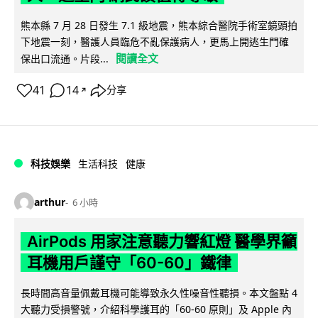
熊本縣 7 月 28 日發生 7.1 級地震，熊本綜合醫院手術室鏡頭拍
下地震一刻，醫護人員臨危不亂保護病人，更馬上開逃生門確
閱讀全文
保出口流通。片段...
41
14
分享
↗
科技娛樂
生活科技
健康
arthur
6 小時
AirPods 用家注意聽力響紅燈 醫學界籲
耳機用戶謹守「60-60」鐵律
長時間高音量佩戴耳機可能導致永久性噪音性聽損。本文盤點 4
大聽力受損警號，介紹科學護耳的「60-60 原則」及 Apple 內