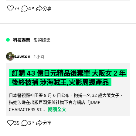
73
4
分享
↗
科技娛樂
影視娛樂
Lawton
2 小時
訂購 43 億日元精品後棄單 大阪女 2 年
後終被捕 涉海賊王,火影周邊產品
日本警視廳神田署 8 月 6 日公布，拘捕一名 32 歲大阪女子，
指她涉嫌在出版巨頭集英社旗下官方網店「JUMP
閱讀全文
CHARACTERS ST...
35
3
分享
↗