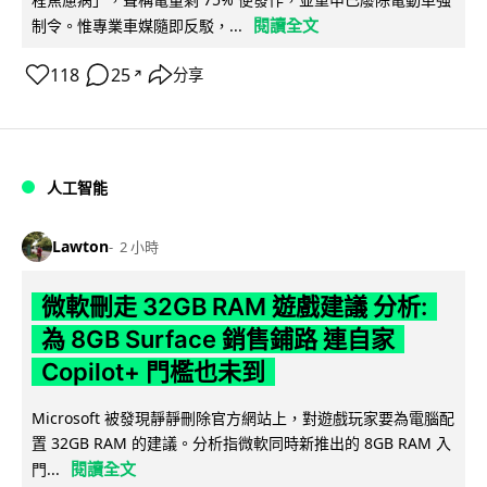
閱讀全文
制令。惟專業車媒隨即反駁，...
118
25
分享
↗
人工智能
Lawton
2 小時
微軟刪走 32GB RAM 遊戲建議 分析:
為 8GB Surface 銷售鋪路 連自家
Copilot+ 門檻也未到
Microsoft 被發現靜靜刪除官方網站上，對遊戲玩家要為電腦配
置 32GB RAM 的建議。分析指微軟同時新推出的 8GB RAM 入
閱讀全文
門...