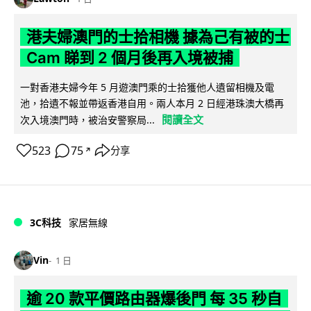
港夫婦澳門的士拾相機 據為己有被的士
Cam 睇到 2 個月後再入境被捕
一對香港夫婦今年 5 月遊澳門乘的士拾獲他人遺留相機及電
池，拾遺不報並帶返香港自用。兩人本月 2 日經港珠澳大橋再
閱讀全文
次入境澳門時，被治安警察局...
523
75
分享
↗
3C科技
家居無線
Vin
1 日
逾 20 款平價路由器爆後門 每 35 秒自