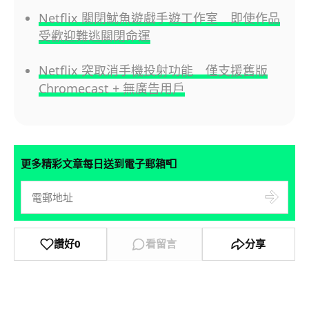
Netflix 關閉魷魚遊戲手遊工作室 即使作品
受歡迎難逃關閉命運
Netflix 突取消手機投射功能 僅支援舊版
Chromecast + 無廣告用戶
📮
更多精彩文章每日送到電子郵箱
讚好
0
看留言
分享