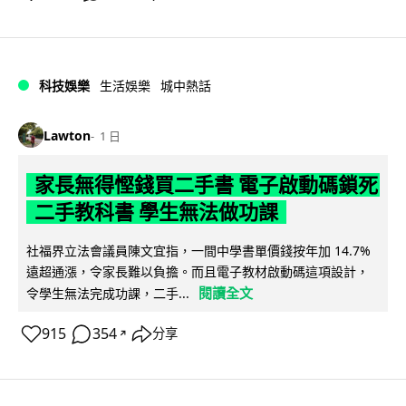
科技娛樂
生活娛樂
城中熱話
Lawton
1 日
家長無得慳錢買二手書 電子啟動碼鎖死
二手教科書 學生無法做功課
社福界立法會議員陳文宜指，一間中學書單價錢按年加 14.7%
遠超通漲，令家長難以負擔。而且電子教材啟動碼這項設計，
閱讀全文
令學生無法完成功課，二手...
915
354
分享
↗