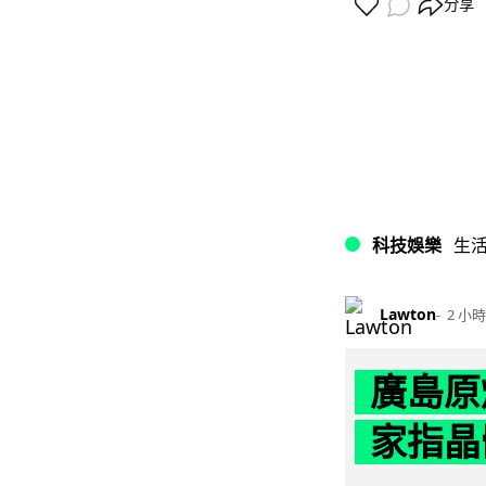
分享
科技娛樂
生
Lawton
2 小時
廣島原
家指晶