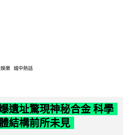
活娛樂
城中熱話
爆遺址驚現神秘合金 科學
體結構前所未見