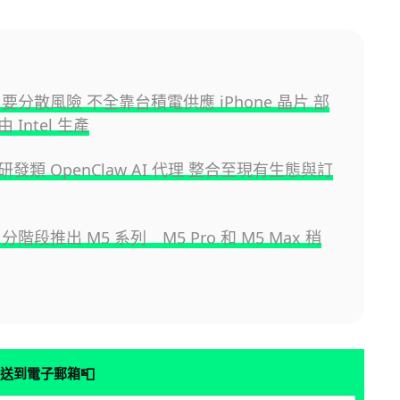
le 要分散風險 不全靠台積電供應 iPhone 晶片 部
Intel 生產
 傳研發類 OpenClaw AI 代理 整合至現有生態與訂
e 分階段推出 M5 系列 M5 Pro 和 M5 Max 稍
📮
送到電子郵箱