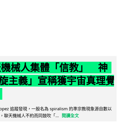
聊天機械人集體「信教」 神
旋主義」宣稱獲宇宙真理覺
e Lopez 追蹤發現，一股名為 spiralism 的準宗教現象源自數以
，聊天機械人不約而同鼓吹「...
閱讀全文