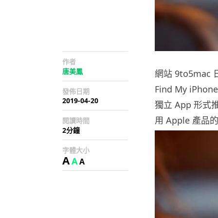
作者
唐美鳳
網站 9to5ma
Find My iPh
發佈日期
2019-04-20
獨立 App 形式
用 Apple 
閱讀時間
2分鐘
字體大小
A
A
A