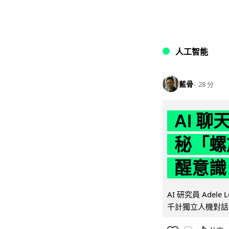
人工智能
藍骨
28 分
AI 
秘「螺
醒意識
AI 研究員 Adel
千計獨立人機對話