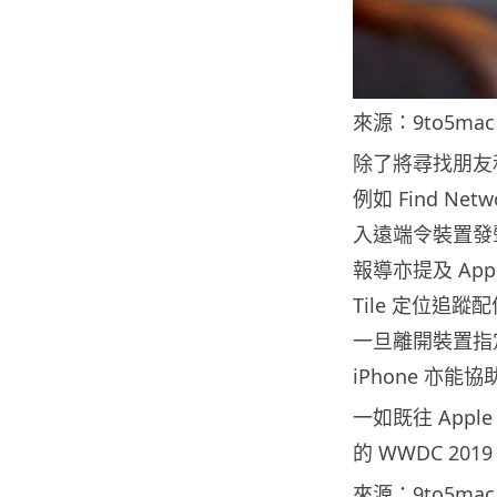
來源：9to5mac
除了將尋找朋友
例如 Find 
入遠端令裝置發
報導亦提及 Ap
Tile 定位追蹤配
一旦離開裝置指定
iPhone 亦能
一如既往 Appl
的 WWDC 2
來源：
9to5mac