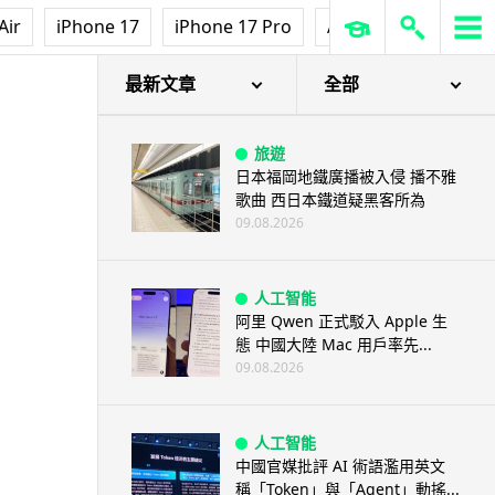
人工智能
Air
iPhone 17
iPhone 17 Pro
AirPods Pro 3
Ap
AI 測試首度攻擊真人 Anthropic
模型偽造身份施壓開發者
09.08.2026
最新文章
全部
旅遊
日本福岡地鐵廣播被入侵 播不雅
歌曲 西日本鐵道疑黑客所為
09.08.2026
人工智能
阿里 Qwen 正式駁入 Apple 生
態 中國大陸 Mac 用戶率先...
09.08.2026
人工智能
中國官媒批評 AI 術語濫用英文
稱「Token」與「Agent」動搖...