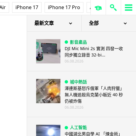
Air
iPhone 17
iPhone 17 Pro
AirPods Pro 3
Ap
最新文章
全部
影音產品
DJI Mic Mini 2s 實測 四發一收
同步獨立錄音 32-bi...
06.08.2026
城中熱話
澤連斯基怒斥俄軍「人肉狩獵」
無人機追殺烏克蘭小販近 40 秒
仍被炸傷
06.08.2026
人工智能
中國湖北男自學 AI 「煉金術」