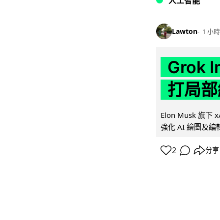
人工智能
Lawton
1 小時
Grok 
打局部
Elon Musk 旗下 x
強化 AI 繪圖及編輯.
2
分享