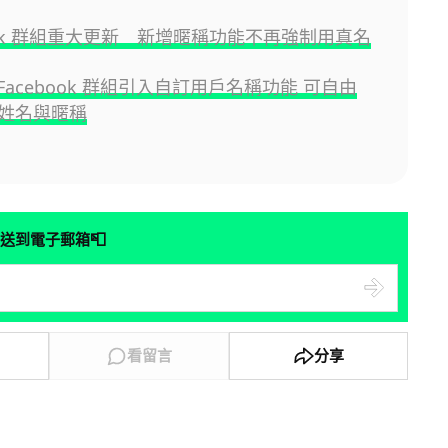
book 群組重大更新 新增暱稱功能不再強制用真名
為 Facebook 群組引入自訂用戶名稱功能 可自由
姓名與暱稱
📮
送到電子郵箱
看留言
分享