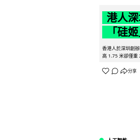
港人深
「硅姬
香港人於深圳創辦初
高 1.75 米卻僅重 
分享