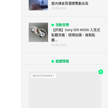
屋內煉金冒濃煙驚動全區
06.08.2026
流動音樂
【評測】Sony IER-M500 入耳式
監聽耳機：現場拍攝、後製監
聽...
06.08.2026
遊戲情報
《魔獸世界：至暗之夜》12.1
「烏拉特克的詛咒」專訪：巢穴
不為提高世...
ADVERTISEMENT
06.08.2026
遊戲情報
日本二手遊戲店減 90% 門市 業
績反增四成 “懷...