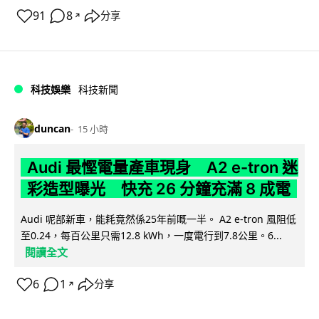
91
8
分享
↗
科技娛樂
科技新聞
duncan
15 小時
Audi 最慳電量產車現身 A2 e-tron 迷
彩造型曝光 快充 26 分鐘充滿 8 成電
Audi 呢部新車，能耗竟然係25年前嘅一半。 A2 e-tron 風阻低
至0.24，每百公里只需12.8 kWh，一度電行到7.8公里。6...
閱讀全文
6
1
分享
↗