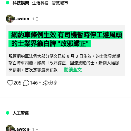
科技娛樂
生活科技
智慧城市
Lawton
1 日
網約車條例生效 有司機暫時停工避風頭
的士業界籲白牌 "改邪歸正"
規管網約車法例大部分條文已於 8 月 3 日生效，的士業界就期
望白牌車司機，能夠「改邪歸正」回流駕駛的士。新例大幅提
閱讀全文
高罰則，首次定罪最高罰款...
205
146
分享
↗
人工智能
Lawton
1 日