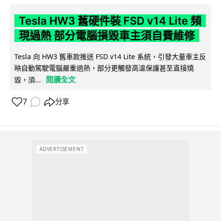
Tesla HW3 舊硬件裝 FSD v14 Lite 頻
現過熱 部分電腦損毀車主須自費維修
Tesla 向 HW3 舊車款推送 FSD v14 Lite 系統，引發大量車主反
映自動駕駛電腦嚴重過熱，部分更觸發高溫保護甚至直接燒
閱讀全文
毀，須...
7
分享
ADVERTISEMENT