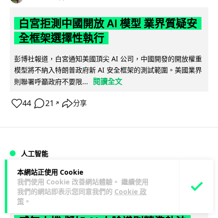
白宮拒測中國開放 AI 模型 業界質疑安
全框架選擇性執行
彭博社報道，白宮通知美國頂尖 AI 公司，中國開發的開放權重
模型將不納入特朗普政府新 AI 安全框架的測試範圍。美國業界
閱讀全文
則聯署呼籲政府不要限...
44
21
分享
↗
人工智能
本網站正使用 Cookie
Vin
1 日
我們使用 Cookie 改善網站體驗。 繼續使用
我們的網站即表示您同意我們的
Cookie 政
策
。
地盤偷吸煙難逃高空法眼 勞工處出動熱