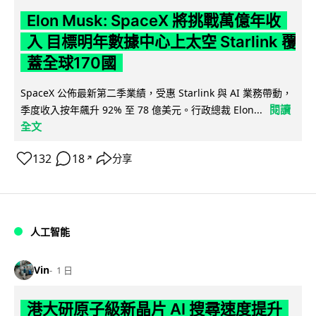
Elon Musk: SpaceX 將挑戰萬億年收
入 目標明年數據中心上太空 Starlink 覆
蓋全球170國
SpaceX 公佈最新第二季業績，受惠 Starlink 與 AI 業務帶動，
閱讀
季度收入按年飆升 92% 至 78 億美元。行政總裁 Elon...
全文
132
18
分享
↗
人工智能
Vin
1 日
港大研原子級新晶片 AI 搜尋速度提升