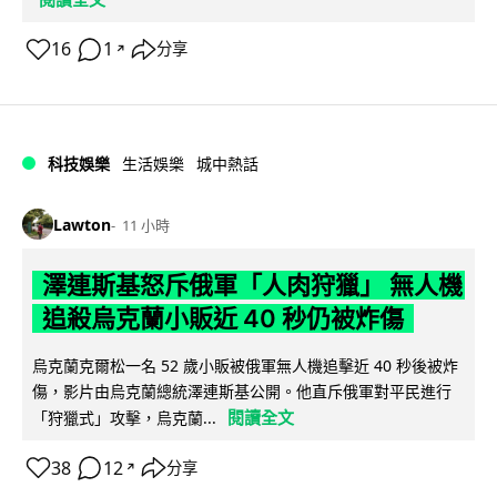
16
1
分享
↗
科技娛樂
生活娛樂
城中熱話
Lawton
11 小時
澤連斯基怒斥俄軍「人肉狩獵」 無人機
追殺烏克蘭小販近 40 秒仍被炸傷
烏克蘭克爾松一名 52 歲小販被俄軍無人機追擊近 40 秒後被炸
傷，影片由烏克蘭總統澤連斯基公開。他直斥俄軍對平民進行
閱讀全文
「狩獵式」攻擊，烏克蘭...
38
12
分享
↗