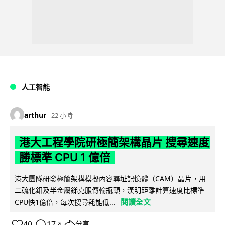
人工智能
arthur
22 小時
港大工程學院研極簡架構晶片 搜尋速度
勝標準 CPU 1 億倍
港大團隊研發極簡架構模擬內容尋址記憶體（CAM）晶片，用
二硫化鉬及半金屬銻克服傳輸瓶頸，漢明距離計算速度比標準
閱讀全文
CPU快1億倍，每次搜尋耗能低...
40
17
分享
↗