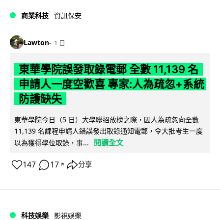
商業科技
資訊保安
Lawton
1 日
東華學院誤發取錄電郵 全數 11,139 名
申請人一度空歡喜 專家:人為疏忽+系統
防護缺失
東華學院今日（5 日）大學聯招放榜之際，因人為疏忽向全數
11,139 名課程申請人錯誤發出取錄通知電郵，令大批考生一度
閱讀全文
以為獲得學位取錄，事...
147
17
分享
↗
科技娛樂
影視娛樂