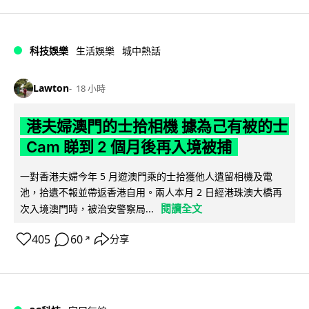
科技娛樂
生活娛樂
城中熱話
Lawton
18 小時
港夫婦澳門的士拾相機 據為己有被的士
Cam 睇到 2 個月後再入境被捕
一對香港夫婦今年 5 月遊澳門乘的士拾獲他人遺留相機及電
池，拾遺不報並帶返香港自用。兩人本月 2 日經港珠澳大橋再
閱讀全文
次入境澳門時，被治安警察局...
405
60
分享
↗