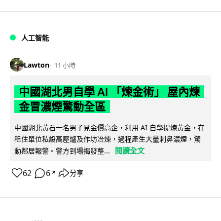
人工智能
Lawton
11 小時
中國湖北男自學 AI 「煉金術」 屋內煉
金冒濃煙驚動全區
中國湖北黃石一名男子見金價高企，利用 AI 自學提煉黃金，在
租住單位私設高壓爐及作坊冶煉，過程產生大量刺鼻濃煙，驚
閱讀全文
動鄰居報警。警方到場揭發整...
62
6
分享
↗