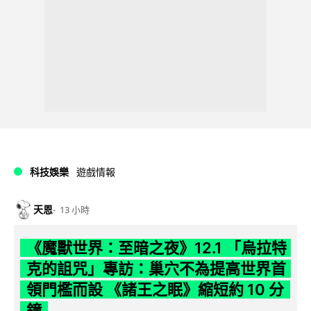
科技娛樂
遊戲情報
天恩
13 小時
《魔獸世界：至暗之夜》12.1 「烏拉特
克的詛咒」專訪：巢穴不為提高世界首
領門檻而設 《諸王之眠》縮短約 10 分
鐘