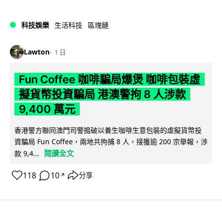
科技娛樂
生活科技
區塊鏈
Lawton
1 日
Fun Coffee 咖啡騙局爆煲 咖啡包裝虛
擬貨幣投資騙局 港澳警拘 8 人涉款
9,400 萬元
香港警方聯同澳門司警搗破以養生咖啡生意包裝的虛擬貨幣投
資騙局 Fun Coffee，兩地共拘捕 8 人，接獲逾 200 宗舉報，涉
閱讀全文
款 9,4...
118
10
分享
↗