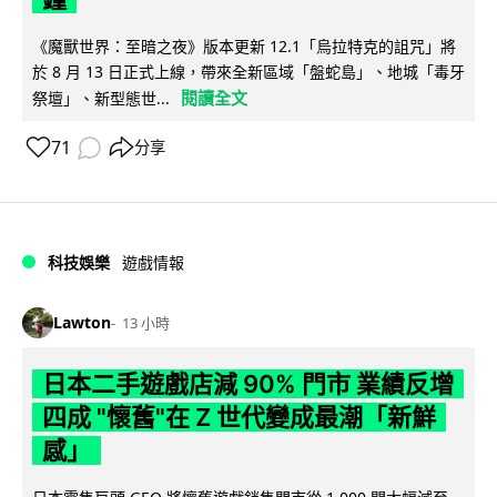
《魔獸世界：至暗之夜》版本更新 12.1「烏拉特克的詛咒」將
於 8 月 13 日正式上線，帶來全新區域「盤蛇島」、地城「毒牙
閱讀全文
祭壇」、新型態世...
71
分享
科技娛樂
遊戲情報
Lawton
13 小時
日本二手遊戲店減 90% 門市 業績反增
四成 "懷舊"在 Z 世代變成最潮「新鮮
感」