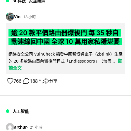
3C科技
家居無線
Vin
18 小時
逾 20 款平價路由器爆後門 每 35 秒自
動連線回中國 全球 10 萬用家私隱堪憂
網絡安全公司 VulnCheck 揭發中國智博通電子（Zbtlink）生產
閱
的 20 多款路由器內置後門程式「Endlessdoors」（無盡...
讀全文
766
188
分享
↗
人工智能
arthur
21 小時