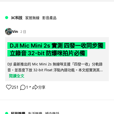
3C科技
家居無線
影音產品
Vin
2 日
DJI Mic Mini 2s 實測 四發一收同步獨
立錄音 32-bit 防爆咪拍片必備
DJI 最新推出的 Mic Mini 2s 無線咪支援「四發一收」分軌錄
音，並首度下放 32-bit Float 浮點內錄功能。本文經實測其...
閱讀全文
251
1
分享
↗
科技娛樂
生活娛樂
城中熱話