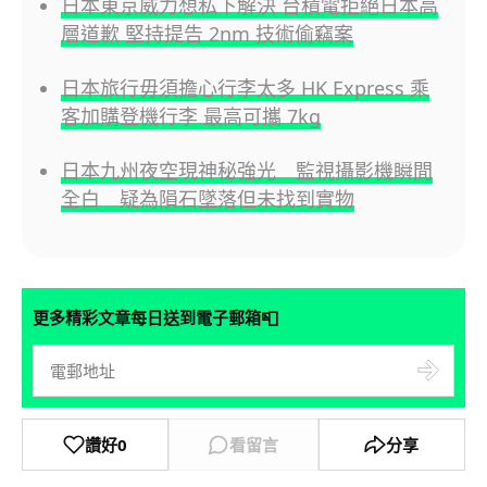
日本東京威力想私下解決 台積電拒絕日本高
層道歉 堅持提告 2nm 技術偷竊案
日本旅行毋須擔心行李太多 HK Express 乘
客加購登機行李 最高可攜 7kg
日本九州夜空現神秘強光 監視攝影機瞬間
全白 疑為隕石墜落但未找到實物
📮
更多精彩文章每日送到電子郵箱
讚好
0
看留言
分享