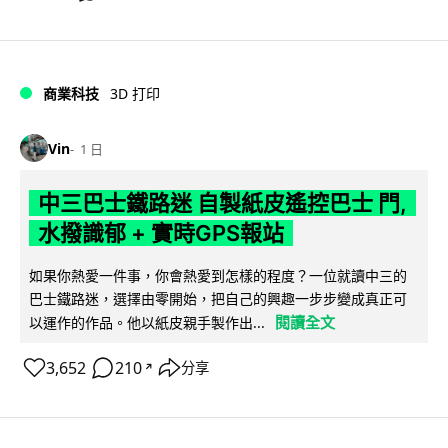
商業科技
3D 打印
Vin
1 日
中三巴士鐵路迷 自製紙皮遙控巴士 門,
水撥識郁 + 實時GPS報站
如果你熱愛一件事，你會熱愛到怎樣的程度？一位就讀中三的
巴士鐵路迷，選擇由零開始，把自己的興趣一步步變成真正可
閱讀全文
以運作的作品。他以紙皮親手製作出...
3,652
210
分享
↗