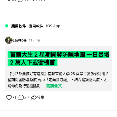
iOS App
應用軟件
應用軟件
Lawton
11 小時
首爾大生 2 星期開發防曬地圖 一日暴增
2 萬人下載衝榜首
【行路都要揀好有遮陰】南韓首爾大學 23 歲學生劉敏俊利用 2
星期開發防曬導航 App「走向陰涼處」，結合建築物高度、太
閱讀全文
陽仰角及行道樹陰影...
71
3
分享
↗