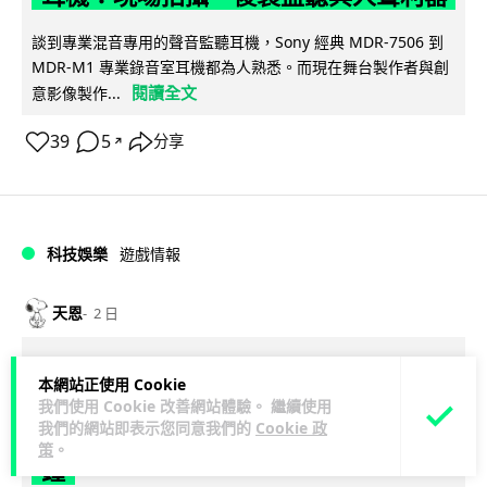
談到專業混音專用的聲音監聽耳機，Sony 經典 MDR-7506 到
MDR-M1 專業錄音室耳機都為人熟悉。而現在舞台製作者與創
閱讀全文
意影像製作...
39
5
分享
↗
科技娛樂
遊戲情報
天恩
2 日
《魔獸世界：至暗之夜》12.1 「烏拉特
本網站正使用 Cookie
克的詛咒」專訪：巢穴不為提高世界首
我們使用 Cookie 改善網站體驗。 繼續使用
我們的網站即表示您同意我們的
Cookie 政
領門檻而設 《諸王之眠》縮短約 10 分
策
。
鐘