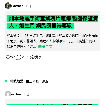
Lawton
1 日
熊本地震手術室驚魂片瘋傳 醫護保護病
人、逃生門 網民讚值得尊敬
熊本縣 7 月 28 日發生 7.1 級地震，熊本綜合醫院手術室鏡頭拍
下地震一刻，醫護人員臨危不亂保護病人，更馬上開逃生門確
閱讀全文
保出口流通。片段...
67
21
分享
↗
科技娛樂
生活科技
健康
arthur
1 日