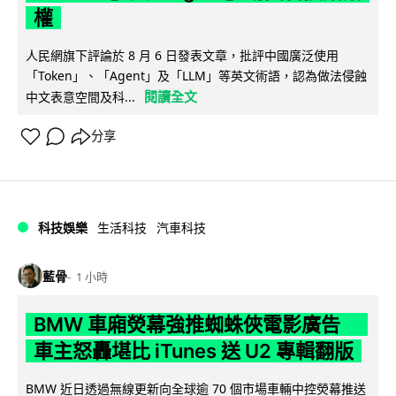
權
人民網旗下評論於 8 月 6 日發表文章，批評中國廣泛使用
「Token」、「Agent」及「LLM」等英文術語，認為做法侵蝕
閱讀全文
中文表意空間及科...
分享
科技娛樂
生活科技
汽車科技
藍骨
1 小時
BMW 車廂熒幕強推蜘蛛俠電影廣告
車主怒轟堪比 iTunes 送 U2 專輯翻版
BMW 近日透過無線更新向全球逾 70 個市場車輛中控熒幕推送