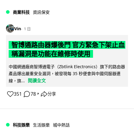
商業科技
資訊保安
Vin
1 日
智博通路由器爆後門 官方緊急下架止血
稱漏洞是功能在維修時使用
中國網通廠商智博通電子（Zbtlink Electronics）旗下的路由器
產品爆出嚴重安全漏洞，被發現每 35 秒便會與中國伺服器連
閱讀全文
線，旗...
351
78
分享
↗
科技娛樂
生活娛樂
城中熱話