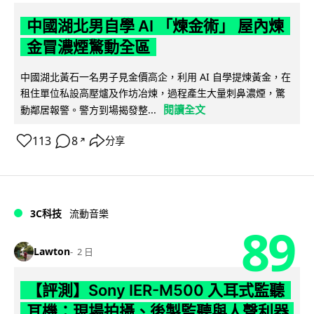
中國湖北男自學 AI 「煉金術」 屋內煉
金冒濃煙驚動全區
中國湖北黃石一名男子見金價高企，利用 AI 自學提煉黃金，在
租住單位私設高壓爐及作坊冶煉，過程產生大量刺鼻濃煙，驚
閱讀全文
動鄰居報警。警方到場揭發整...
113
8
分享
↗
3C科技
流動音樂
89
Lawton
2 日
【評測】Sony IER-M500 入耳式監聽
耳機：現場拍攝、後製監聽與人聲利器