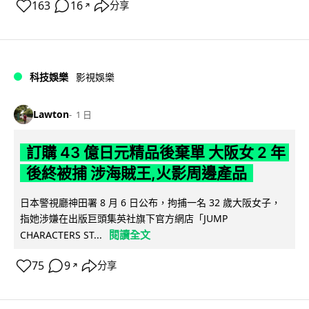
163
16
分享
↗
科技娛樂
影視娛樂
Lawton
1 日
訂購 43 億日元精品後棄單 大阪女 2 年
後終被捕 涉海賊王,火影周邊產品
日本警視廳神田署 8 月 6 日公布，拘捕一名 32 歲大阪女子，
指她涉嫌在出版巨頭集英社旗下官方網店「JUMP
閱讀全文
CHARACTERS ST...
75
9
分享
↗