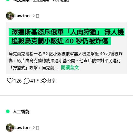
Lawton
2 日
澤連斯基怒斥俄軍「人肉狩獵」 無人機
追殺烏克蘭小販近 40 秒仍被炸傷
烏克蘭克爾松一名 52 歲小販被俄軍無人機追擊近 40 秒後被炸
傷，影片由烏克蘭總統澤連斯基公開。他直斥俄軍對平民進行
閱讀全文
「狩獵式」攻擊，烏克蘭...
126
41
分享
↗
人工智能
Lawton
2 日