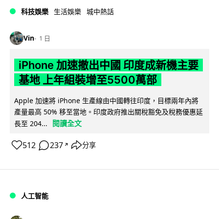
科技娛樂
生活娛樂
城中熱話
Vin
1 日
iPhone 加速撤出中國 印度成新機主要
基地 上年組裝增至5500萬部
Apple 加速將 iPhone 生產線由中國轉往印度，目標兩年內將
產量最高 50% 移至當地。印度政府推出關稅豁免及稅務優惠延
閱讀全文
長至 204...
512
237
分享
↗
人工智能