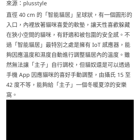
來源：plusstyle
直徑 40 cm 的「智能貓居」呈球狀，有一個圓形的
入口，內裡放著貓咪喜愛的軟墊，讓天性喜歡躲藏
在狹小空間的貓咪，有舒適和被包圍的安全感。不
過「智能貓居」最特別之處是擁有 IoT 感應器，能
夠因應溫度和濕度自動進行調整貓居內的溫度。雖
然無法讓「主子」自行調校，但貓奴還是可以透過
手機 App 因應貓咪的喜好手動調整，由攝氏 15 至
42 度不等，能夠給「主子」一個冬暖夏涼的安樂
窩。