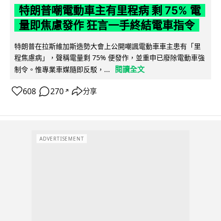
特朗普嘲電動車主有里程病 剩 75% 電
量即焦慮發作 狂言一手終結電車指令
特朗普在拉斯維加斯造勢大會上公開嘲諷電動車車主患有「里
程焦慮病」，聲稱電量剩 75% 便發作，並重申已廢除電動車強
閱讀全文
制令。惟專業車媒隨即反駁，...
608
270
分享
↗
ADVERTISEMENT