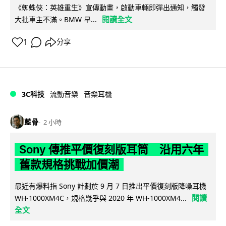
《蜘蛛俠：英雄重生》宣傳動畫，啟動車輛即彈出通知，觸發
閱讀全文
大批車主不滿。BMW 早...
1
分享
3C科技
流動音樂
音樂耳機
藍骨
2 小時
Sony 傳推平價復刻版耳筒 沿用六年
舊款規格挑戰加價潮
最近有爆料指 Sony 計劃於 9 月 7 日推出平價復刻版降噪耳機
閱讀
WH-1000XM4C，規格幾乎與 2020 年 WH-1000XM4...
全文