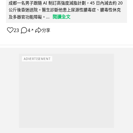
成都一名男子跟隨 AI 制訂高強度減脂計劃，45 日內減去約 20
公斤後昏迷送院。醫生診斷他患上尿源性膿毒症、膿毒性休克
閱讀全文
及多器官功能障礙。...
23
4
分享
↗
ADVERTISEMENT