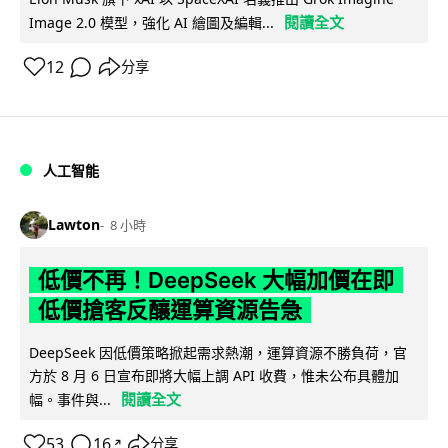
閱讀全文
Image 2.0 模型，強化 AI 繪圖及編輯...
12
分享
人工智能
Lawton
8 小時
低價不再！DeepSeek 大幅加價在即
低價搶客反釀運算資源告急
DeepSeek 因低價策略掀起需求熱潮，運算資源不勝負荷，官
方於 8 月 6 日宣布即將大幅上調 API 收費，惟未公布具體加
閱讀全文
幅。事件與...
53
16
分享
↗