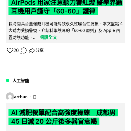
AirPods 用家注意聽力響紅燈 醫學界籲
耳機用戶謹守「60-60」鐵律
長時間高音量佩戴耳機可能導致永久性噪音性聽損。本文盤點 4
大聽力受損警號，介紹科學護耳的「60-60 原則」及 Apple 內
閱讀全文
置防護功能，...
20
分享
人工智能
arthur
1 日
AI 減肥餐單配合高強度操練 成都男
45 日減 20 公斤後多器官衰竭