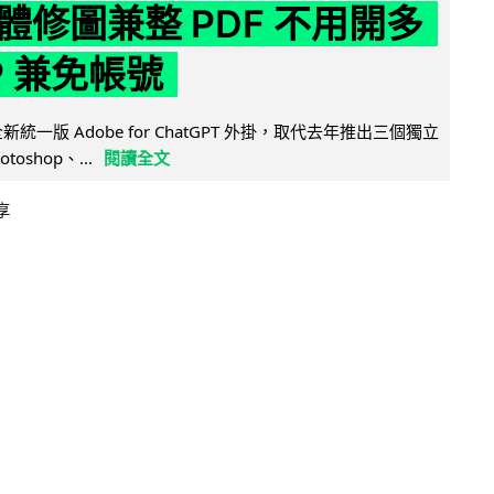
體修圖兼整 PDF 不用開多
P 兼免帳號
全新統一版 Adobe for ChatGPT 外掛，取代去年推出三個獨立
otoshop、...
閱讀全文
享