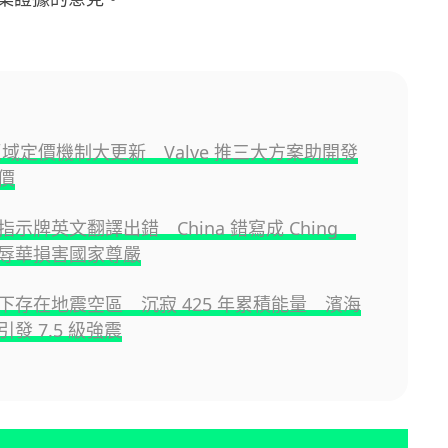
 區域定價機制大更新 Valve 推三大方案助開發
價
示牌英文翻譯出錯 China 錯寫成 Ching
辱華損害國家尊嚴
下存在地震空區 沉寂 425 年累積能量 濱海
發 7.5 級強震