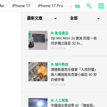
Air
iPhone 17
iPhone 17 Pro
AirPods Pro 3
Ap
最新文章
全部
影音產品
DJI Mic Mini 2s 實測 四發一收
同步獨立錄音 32-bi...
06.08.2026
城中熱話
澤連斯基怒斥俄軍「人肉狩獵」
無人機追殺烏克蘭小販近 40 秒
仍被炸傷
06.08.2026
人工智能
中國湖北男自學 AI 「煉金術」