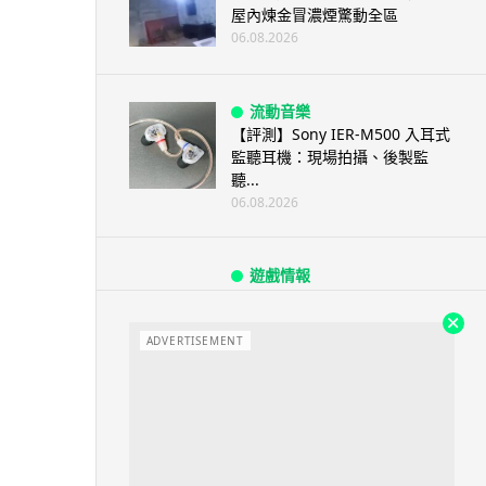
屋內煉金冒濃煙驚動全區
06.08.2026
流動音樂
【評測】Sony IER-M500 入耳式
監聽耳機：現場拍攝、後製監
聽...
06.08.2026
遊戲情報
《魔獸世界：至暗之夜》12.1
「烏拉特克的詛咒」專訪：巢穴
不為提高世...
ADVERTISEMENT
06.08.2026
遊戲情報
日本二手遊戲店減 90% 門市 業
績反增四成 “懷...