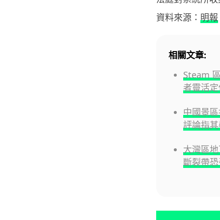
資料來源：
明報
相關文章:
Steam
者靈活定
中國景區指
評論指其
大灣區地
斷裂帶恐引