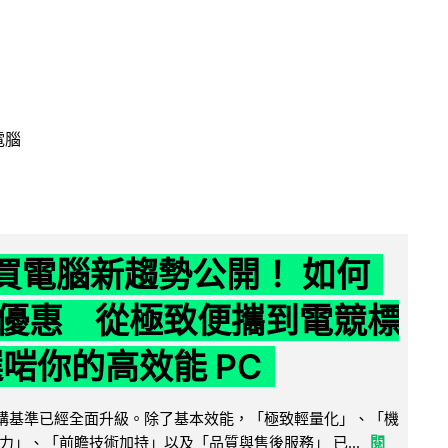
電腦
6 買電腦新趨勢公開！ 如何
優惠 從極致便攜到電競標
選啱你的高效能 PC
腦選購基準已經全面升級。除了基本效能，「極致輕量化」、「機
力」、「前瞻技術加持」以及「品質與售後服務」 已...
閱