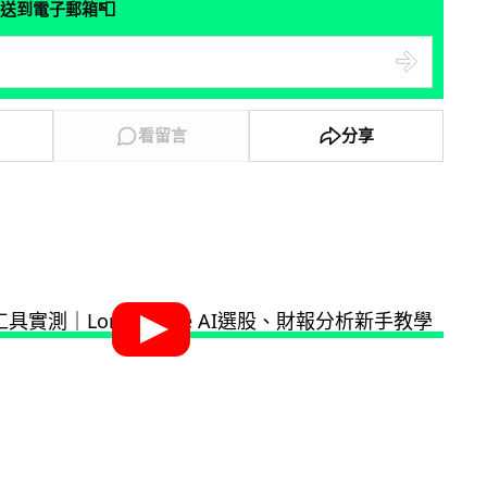
📮
送到電子郵箱
看留言
分享