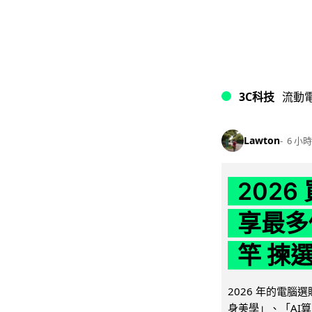
3C科技
流動
Lawton
6 小時
202
享最多
竿 揀
2026 年的電
身美學」、「AI算