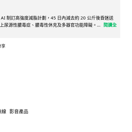
AI 制訂高強度減脂計劃，45 日內減去約 20 公斤後昏迷送
上尿源性膿毒症、膿毒性休克及多器官功能障礙。...
閱讀全
分享
無線
影音產品