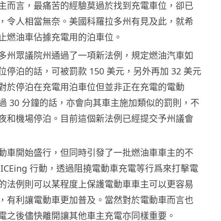
主而言，最痛苦的經驗莫過於找到充電車位，卻已
，令人相當無奈。美國科羅拉多州有見及此，就希
止燃油車佔據充電用的泊車位。
多州眾議院州通過了一項新法例，規定燃油汽車如
停泊的話，可被罰款 150 美元，另外再加 32 美元
對於停泊在充電用泊車位但並非正在充電的電動
過 30 分鐘的話，亦會向其車主施加類似的罰則，不
夜和機場停泊。目前這個新法例已經提交予州議會
動車開始盛行，但同時引發了一批燃油車車主的不
ICEing 行動，透過阻撓電動車充電等行爲來打擊電
的法例則可以某程度上保護電動車車主可以更容易
，有利讓電動車更加普及。當然對於電動車而言也
電之後儘快離開讓其他車主充電亦同樣重要。