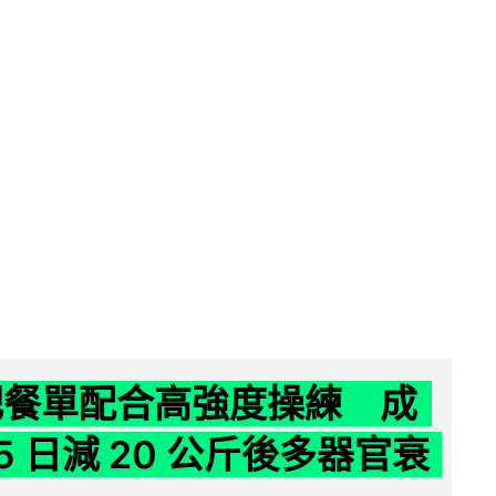
減肥餐單配合高強度操練 成
5 日減 20 公斤後多器官衰