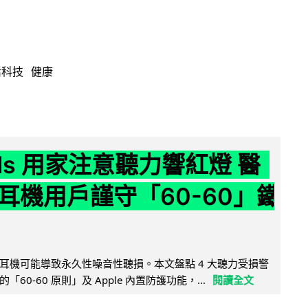
活科技
健康
ods 用家注意聽力響紅燈 醫
耳機用戶謹守「60-60」鐵
耳機可能導致永久性噪音性聽損。本文盤點 4 大聽力受損警
60-60 原則」及 Apple 內置防護功能，...
閱讀全文