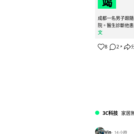
竭
成都一名男子跟隨 
院。醫生診斷他患
文
8
2
↗
3C科技
家居
Vin
14 小時