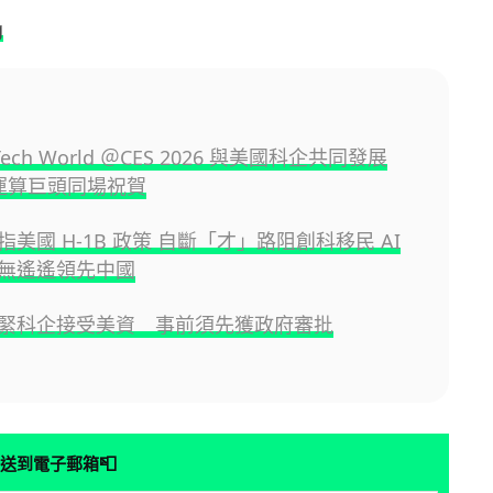
g
 Tech World ＠CES 2026 與美國科企共同發展
大運算巨頭同場祝賀
美國 H-1B 政策 自斷「才」路阻創科移民 AI
無遙遙領先中國
緊科企接受美資 事前須先獲政府審批
📮
送到電子郵箱