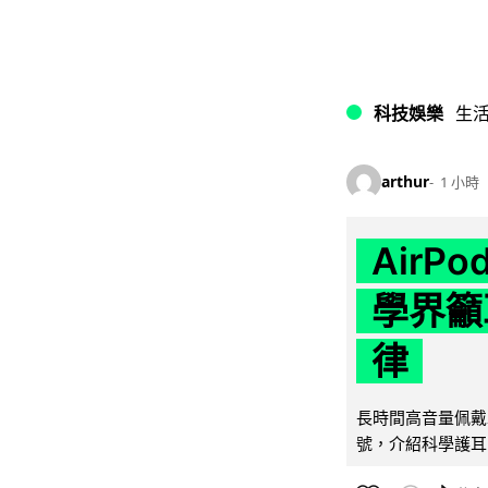
科技娛樂
生
arthur
1 小時
AirP
學界籲
律
長時間高音量佩戴
號，介紹科學護耳的「