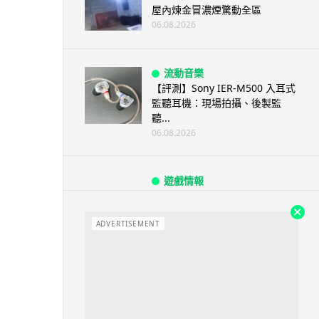
屋內煉金冒濃煙驚動全區
06.08.2026
流動音樂
【評測】Sony IER-M500 入耳式
監聽耳機：現場拍攝、後製監
聽...
06.08.2026
遊戲情報
《魔獸世界：至暗之夜》12.1
「烏拉特克的詛咒」專訪：巢穴
不為提高世...
ADVERTISEMENT
06.08.2026
遊戲情報
日本二手遊戲店減 90% 門市 業
績反增四成 “懷...