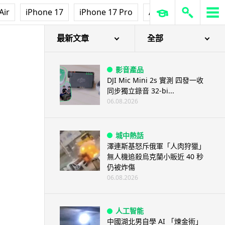
Air
iPhone 17
iPhone 17 Pro
AirPods Pro 3
Ap
最新文章
全部
影音產品
DJI Mic Mini 2s 實測 四發一收
同步獨立錄音 32-bi...
06.08.2026
城中熱話
澤連斯基怒斥俄軍「人肉狩獵」
無人機追殺烏克蘭小販近 40 秒
仍被炸傷
06.08.2026
人工智能
中國湖北男自學 AI 「煉金術」