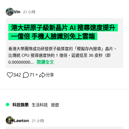
Vin
21 小時
港大研原子級新晶片 AI 搜尋速度提升
一億倍 手機人臉識別免上雲端
香港大學團隊成功研發原子級厚度的「模擬存內搜尋」晶片，
比傳統 CPU 搜尋速度快約 1 億倍，延遲低至 36 皮秒（即
閱讀全文
0.00000000...
342
71
分享
↗
科技娛樂
生活科技
旅遊
Lawton
21 小時