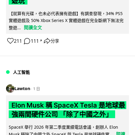
遊玩
【就算有光碟，也未必代表擁有遊戲】有調查發現，34% PS5
實體遊戲及 50% Xbox Series X 實體遊戲在完全斷網下無法完
閱讀全文
整遊...
211
111
分享
↗
人工智能
Lawton
1 日
Elon Musk 稱 SpaceX Tesla 是地球最
強兩間硬件公司 「除了中國之外」
SpaceX 舉行 2026 年第二季度業績電話會議，創辦人 Elon
閱讀
Musk 稱除了中國之外 SpaceX 與 Tesla 是地球硬件實...