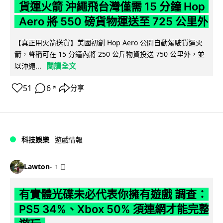
貨運火箭 沖繩飛台灣僅需 15 分鐘 Hop
Aero 將 550 磅貨物運送至 725 公里外
【真正用火箭送貨】美國初創 Hop Aero 公開自動駕駛貨運火
箭，聲稱可在 15 分鐘內將 250 公斤物資投送 750 公里外，並
閱讀全文
以沖繩...
51
6
分享
↗
科技娛樂
遊戲情報
Lawton
1 日
有實體光碟未必代表你擁有遊戲 調查：
PS5 34%、Xbox 50% 須連網才能完整