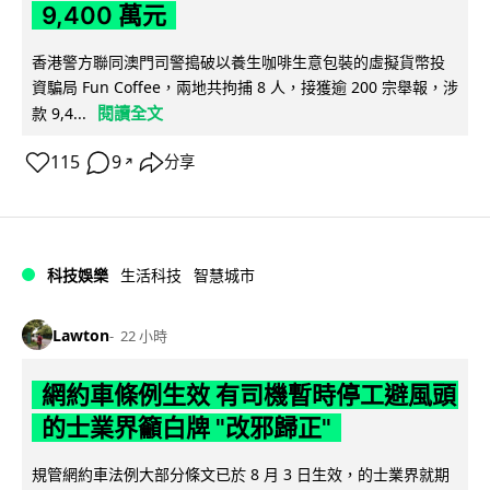
9,400 萬元
香港警方聯同澳門司警搗破以養生咖啡生意包裝的虛擬貨幣投
資騙局 Fun Coffee，兩地共拘捕 8 人，接獲逾 200 宗舉報，涉
閱讀全文
款 9,4...
115
9
分享
↗
科技娛樂
生活科技
智慧城市
Lawton
22 小時
網約車條例生效 有司機暫時停工避風頭
的士業界籲白牌 "改邪歸正"
規管網約車法例大部分條文已於 8 月 3 日生效，的士業界就期