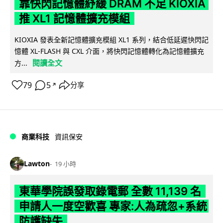
靠快閃記憶體紓緩 DRAM 不足 KIOXIA
推 XL1 記憶體擴充模組
KIOXIA 發表全新記憶體擴充模組 XL1 系列，結合低延遲快閃記
憶體 XL-FLASH 與 CXL 介面，將快閃記憶體轉化為記憶體擴充
閱讀全文
方...
79
5
分享
↗
商業科技
資訊保安
Lawton
19 小時
東華學院誤發取錄電郵 全數 11,139 名
申請人一度空歡喜 專家:人為疏忽+系統
防護缺失