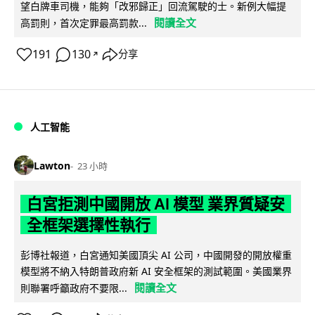
望白牌車司機，能夠「改邪歸正」回流駕駛的士。新例大幅提
閱讀全文
高罰則，首次定罪最高罰款...
191
130
分享
↗
人工智能
Lawton
23 小時
白宮拒測中國開放 AI 模型 業界質疑安
全框架選擇性執行
彭博社報道，白宮通知美國頂尖 AI 公司，中國開發的開放權重
模型將不納入特朗普政府新 AI 安全框架的測試範圍。美國業界
閱讀全文
則聯署呼籲政府不要限...