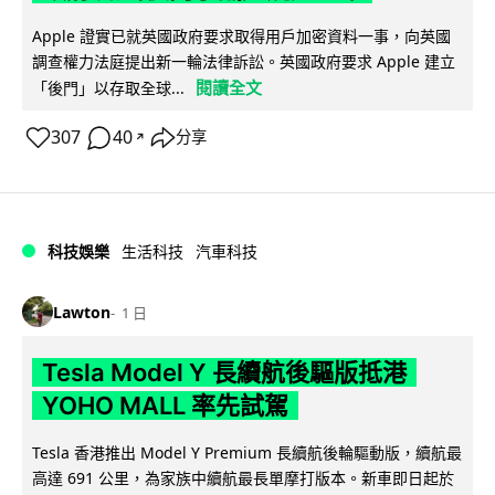
Apple 證實已就英國政府要求取得用戶加密資料一事，向英國
調查權力法庭提出新一輪法律訴訟。英國政府要求 Apple 建立
閱讀全文
「後門」以存取全球...
307
40
分享
↗
科技娛樂
生活科技
汽車科技
Lawton
1 日
Tesla Model Y 長續航後驅版抵港
YOHO MALL 率先試駕
Tesla 香港推出 Model Y Premium 長續航後輪驅動版，續航最
高達 691 公里，為家族中續航最長單摩打版本。新車即日起於