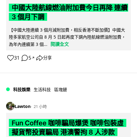
中國大陸航線燃油附加費今日再降 連續
3 個月下調
【中國大陸連續 3 個月減附加費，相反香港不斷加價】中國大
陸多家航空公司自 8 月 5 日起再度下調內陸航線燃油附加費，
閱讀全文
為年內連續第 3 個...
31
5
分享
↗
科技娛樂
生活科技
區塊鏈
Lawton
21 小時
Fun Coffee 咖啡騙局爆煲 咖啡包裝虛
擬貨幣投資騙局 港澳警拘 8 人涉款