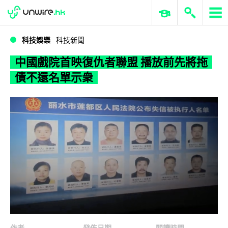
WWDC 2026
GenAI 與雲端科技專區
ERP 與商業 AI
中國戲院首映復仇者聯盟 播放前先將拖債不還名單示衆
科技娛樂
科技新聞
中國戲院首映復仇者聯盟 播放前先將拖
債不還名單示衆
作者
發佈日期
閱讀時間