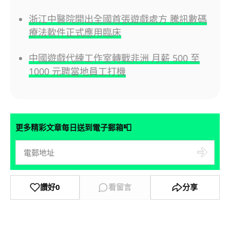
浙江中醫院開出全國首張遊戲處方 騰訊數碼
療法軟件正式應用臨床
中國遊戲代練工作室轉戰非洲 月薪 500 至
1000 元聘當地員工打機
📮
更多精彩文章每日送到電子郵箱
讚好
0
看留言
分享