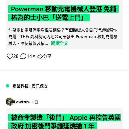
Powerman 移動充電機械人登港 免鋪
樁為的士小巴「送電上門」
你架電動車喺停車場搵唔到樁？有個機械人會自己行過嚟幫你
充電。THEi 高科院同內地公司研發出 Powerman 移動充電機
閱讀全文
械人，唔使鋪線裝樁...
28
14
分享
↗
商業科技
資訊保安
Lawton
1 日
被命令製造「後門」 Apple 再控告英國
政府 加密後門爭議延燒逾 1 年