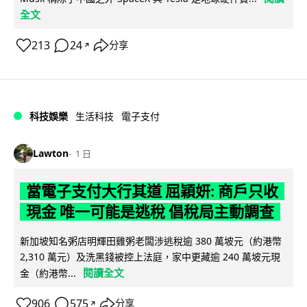
全文
213
24
分享
↗
科技娛樂
生活科技
電子支付
Lawton
1 日
當電子支付大行其道 屈穎妍: 商戶只收
現金 唯一可能是逃稅 倡稅局主動調查
新加坡知名粥店明輝田雞粥老闆涉逃稅逾 380 萬坡元（約港幣
2,310 萬元）及洗黑錢被控上法庭，家中更藏逾 240 萬坡元現
閱讀全文
金（約港幣...
906
575
分享
↗