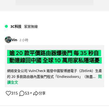
3C科技
家居無線
Vin
2 小時
逾 20 款平價路由器爆後門 每 35 秒自
動連線回中國 全球 10 萬用家私隱堪憂
網絡安全公司 VulnCheck 揭發中國智博通電子（Zbtlink）生產
閱
的 20 多款路由器內置後門程式「Endlessdoors」（無盡...
讀全文
315
53
分享
↗