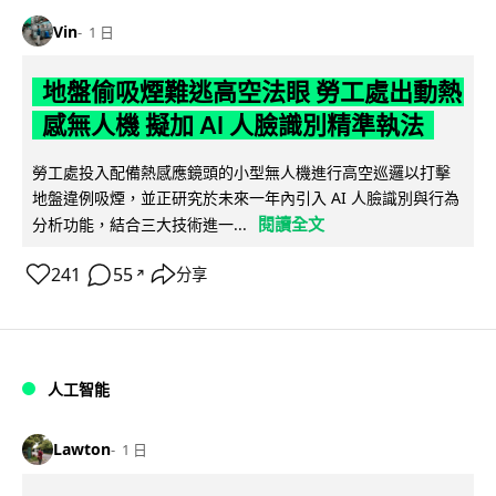
Vin
1 日
地盤偷吸煙難逃高空法眼 勞工處出動熱
感無人機 擬加 AI 人臉識別精準執法
勞工處投入配備熱感應鏡頭的小型無人機進行高空巡邏以打擊
地盤違例吸煙，並正研究於未來一年內引入 AI 人臉識別與行為
閱讀全文
分析功能，結合三大技術進一...
241
55
分享
↗
人工智能
Lawton
1 日