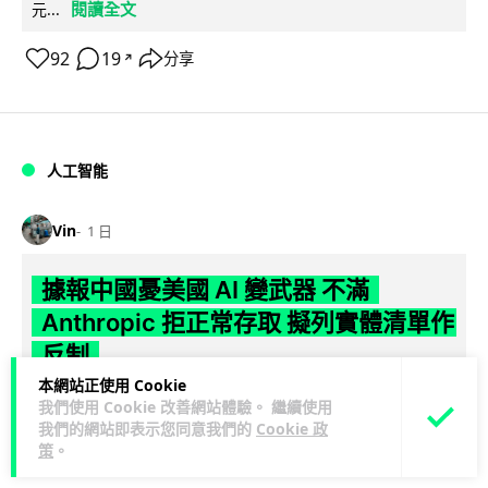
閱讀全文
元...
92
19
分享
↗
人工智能
Vin
1 日
據報中國憂美國 AI 變武器 不滿
Anthropic 拒正常存取 擬列實體清單作
反制
本網站正使用 Cookie
彭博社引述知情人士報道，中國官方擔心美國 AI 公司
我們使用 Cookie 改善網站體驗。 繼續使用
Anthropic 開發的頂級模型 Mythos 可被用作攻擊武器，正研
我們的網站即表示您同意我們的
Cookie 政
策
。
閱讀全文
究反制方案。知...