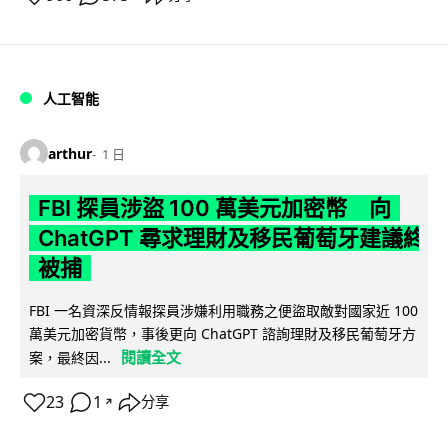
人工智能
arthur
1 日
FBI 探員涉盜 100 萬美元加密幣 向
ChatGPT 尋求理財及移民葡萄牙建議終
被捕
FBI 一名資深反情報探員涉嫌利用職務之便盜取敵對國家近 100
萬美元加密貨幣，事後更向 ChatGPT 諮詢理財及移民葡萄牙方
閱讀全文
案，最終因...
23
1
分享
↗