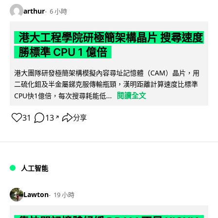
arthur
6 小時
港大工程學院研極簡架構晶片 搜尋速度
勝標準 CPU 1 億倍
港大團隊研發極簡架構模擬內容尋址記憶體（CAM）晶片，用
二硫化鉬及半金屬銻克服傳輸瓶頸，漢明距離計算速度比標準
閱讀全文
CPU快1億倍，每次搜尋耗能低...
31
13
分享
↗
人工智能
Lawton
19 小時