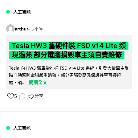
人工智能
arthur
5 小時
Tesla HW3 舊硬件裝 FSD v14 Lite 頻
現過熱 部分電腦損毀車主須自費維修
Tesla 向 HW3 舊車款推送 FSD v14 Lite 系統，引發大量車主反
映自動駕駛電腦嚴重過熱，部分更觸發高溫保護甚至直接燒
閱讀全文
毀，須...
5
分享
人工智能