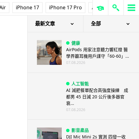
Air
iPhone 17
iPhone 17 Pro
AirPods Pro 3
Ap
最新文章
全部
健康
AirPods 用家注意聽力響紅燈 醫
學界籲耳機用戶謹守「60-60」...
07.08.2026
人工智能
AI 減肥餐單配合高強度操練 成
都男 45 日減 20 公斤後多器官
衰...
07.08.2026
影音產品
DJI Mic Mini 2s 實測 四發一收