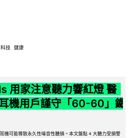
活科技
健康
ods 用家注意聽力響紅燈 醫
耳機用戶謹守「60-60」鐵
耳機可能導致永久性噪音性聽損。本文盤點 4 大聽力受損警