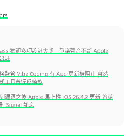
ors
d Glass 獲頒多項設計大獎 爭議聲音不斷 Apple
設計
嚴格監管 Vibe Coding 有 App 更新被阻止 自然
式工具曾違反條款
找到漏洞之後 Apple 馬上推 iOS 26.4.2 更新 曾藉
 Signal 訊息