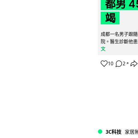
都男 4
竭
成都一名男子跟隨 
院。醫生診斷他患
文
10
2
↗
3C科技
家居