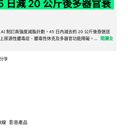
5 日減 20 公斤後多器官衰
AI 制訂高強度減脂計劃，45 日內減去約 20 公斤後昏迷送
上尿源性膿毒症、膿毒性休克及多器官功能障礙。...
閱讀全
分享
無線
影音產品