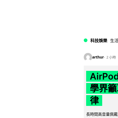
科技娛樂
生
arthur
2 小時
AirP
學界籲
律
長時間高音量佩戴