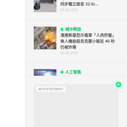
同步獨立錄音 32-bi...
06.08.2026
城中熱話
澤連斯基怒斥俄軍「人肉狩獵」
無人機追殺烏克蘭小販近 40 秒
仍被炸傷
06.08.2026
人工智能
中國湖北男自學 AI 「煉金術」
屋內煉金冒濃煙驚動全區
ADVERTISEMENT
06.08.2026
流動音樂
【評測】Sony IER-M500 入耳式
監聽耳機：現場拍攝、後製監
聽...