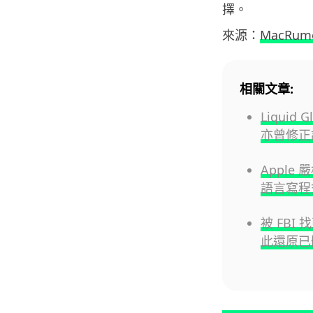
擇。
來源：
MacRum
相關文章:
Liqui
亦曾修正
Apple 
語言寫程
被 FBI 
此還原已刪