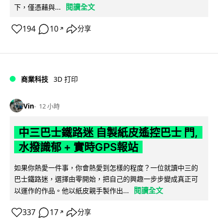
閱讀全文
下，僅憑藉與...
194
10
分享
↗
商業科技
3D 打印
Vin
12 小時
中三巴士鐵路迷 自製紙皮遙控巴士 門,
水撥識郁 + 實時GPS報站
如果你熱愛一件事，你會熱愛到怎樣的程度？一位就讀中三的
巴士鐵路迷，選擇由零開始，把自己的興趣一步步變成真正可
閱讀全文
以運作的作品。他以紙皮親手製作出...
337
17
分享
↗