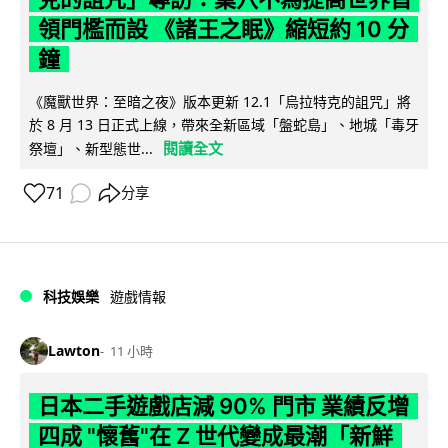
領門檻而設 《諸王之眠》縮短約 10 分
鐘
《魔獸世界：至暗之夜》版本更新 12.1「烏拉特克的詛咒」將
於 8 月 13 日正式上線，帶來全新區域「盤蛇島」、地城「毒牙
閱讀全文
祭壇」、新型態世...
71
分享
科技娛樂
遊戲情報
Lawton
11 小時
日本二手遊戲店減 90% 門市 業績反增
四成 "懷舊"在 Z 世代變成最潮「新鮮