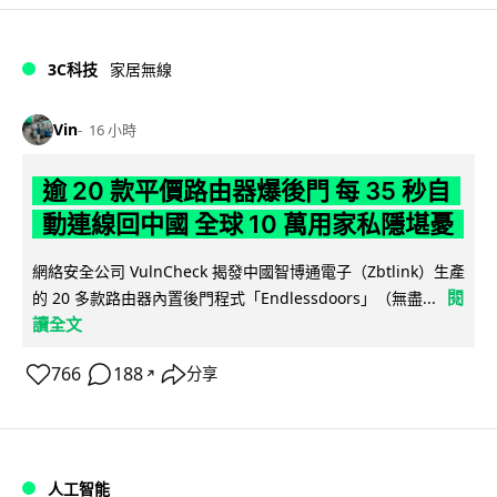
3C科技
家居無線
Vin
16 小時
逾 20 款平價路由器爆後門 每 35 秒自
動連線回中國 全球 10 萬用家私隱堪憂
網絡安全公司 VulnCheck 揭發中國智博通電子（Zbtlink）生產
閱
的 20 多款路由器內置後門程式「Endlessdoors」（無盡...
讀全文
766
188
分享
↗
人工智能