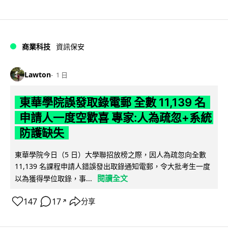
商業科技
資訊保安
Lawton
1 日
東華學院誤發取錄電郵 全數 11,139 名
申請人一度空歡喜 專家:人為疏忽+系統
防護缺失
東華學院今日（5 日）大學聯招放榜之際，因人為疏忽向全數
11,139 名課程申請人錯誤發出取錄通知電郵，令大批考生一度
閱讀全文
以為獲得學位取錄，事...
147
17
分享
↗