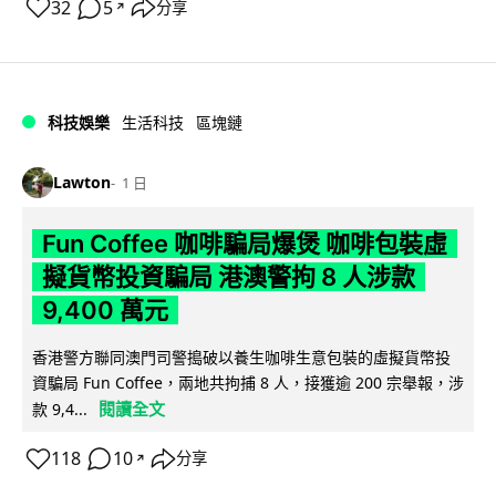
32
5
分享
↗
科技娛樂
生活科技
區塊鏈
Lawton
1 日
Fun Coffee 咖啡騙局爆煲 咖啡包裝虛
擬貨幣投資騙局 港澳警拘 8 人涉款
9,400 萬元
香港警方聯同澳門司警搗破以養生咖啡生意包裝的虛擬貨幣投
資騙局 Fun Coffee，兩地共拘捕 8 人，接獲逾 200 宗舉報，涉
閱讀全文
款 9,4...
118
10
分享
↗