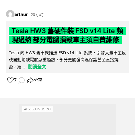
arthur
20 小時
Tesla HW3 舊硬件裝 FSD v14 Lite 頻
現過熱 部分電腦損毀車主須自費維修
Tesla 向 HW3 舊車款推送 FSD v14 Lite 系統，引發大量車主反
映自動駕駛電腦嚴重過熱，部分更觸發高溫保護甚至直接燒
閱讀全文
毀，須...
7
分享
ADVERTISEMENT