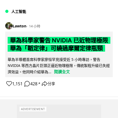
人工智能
Lawton
14 小時
華為科學家警告 NVIDIA 已近物理極限
華為「韜定律」可繞過摩爾定律瓶頸
華為半導體首席科學家廖恒罕見接受近 5 小時專訪，警告
NVIDIA 等西方晶片巨頭正逼近物理極限，傳統製程升級已失經
閱讀全文
濟效益。他同時介紹華為...
1,151
428
分享
↗
ADVERTISEMENT