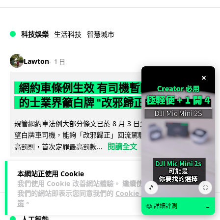
科技娛樂
生活科技
智慧城市
Lawton
1 日
×
網約車條例生效 有司機暫時停工避風頭
的士業界籲白牌 "改邪歸正"
規管網約車法例大部分條文已於 8 月 3 日生效，的士業界就期
望白牌車司機，能夠「改邪歸正」回流駕駛的士。新例大幅提
閱讀全文
高罰則，首次定罪最高罰款...
205
146
分享
↗
本網站正使用 Cookie
我們使用 Cookie 改善網站體驗。 繼續使用
🎵
⛶
我們的網站即表示您同意我們的
Cookie 政
策
。
📖 詳細評測
→
人工智能