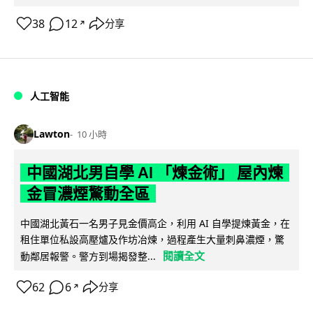
38
12
分享
↗
人工智能
Lawton
10 小時
中國湖北男自學 AI 「煉金術」 屋內煉
金冒濃煙驚動全區
中國湖北黃石一名男子見金價高企，利用 AI 自學提煉黃金，在
租住單位私設高壓爐及作坊冶煉，過程產生大量刺鼻濃煙，驚
閱讀全文
動鄰居報警。警方到場揭發整...
62
6
分享
↗