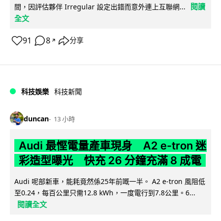
閱讀
間，因評估夥伴 Irregular 設定出錯而意外連上互聯網...
全文
91
8
分享
↗
科技娛樂
科技新聞
duncan
13 小時
Audi 最慳電量產車現身 A2 e-tron 迷
彩造型曝光 快充 26 分鐘充滿 8 成電
Audi 呢部新車，能耗竟然係25年前嘅一半。 A2 e-tron 風阻低
至0.24，每百公里只需12.8 kWh，一度電行到7.8公里。6...
閱讀全文