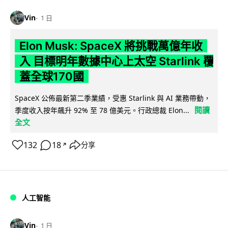
Vin
1 日
Elon Musk: SpaceX 將挑戰萬億年收
入 目標明年數據中心上太空 Starlink 覆
蓋全球170國
SpaceX 公佈最新第二季業績，受惠 Starlink 與 AI 業務帶動，
閱讀
季度收入按年飆升 92% 至 78 億美元。行政總裁 Elon...
全文
132
18
分享
↗
人工智能
Vin
1 日