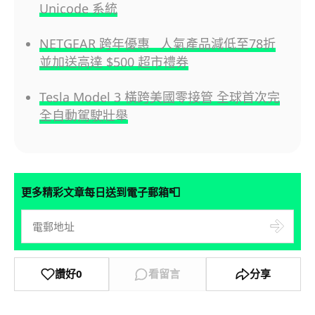
Unicode 系統
NETGEAR 跨年優惠 人氣產品減低至78折
並加送高達 $500 超市禮券
Tesla Model 3 橫跨美國零接管 全球首次完
全自動駕駛壯舉
📮
更多精彩文章每日送到電子郵箱
讚好
0
看留言
分享