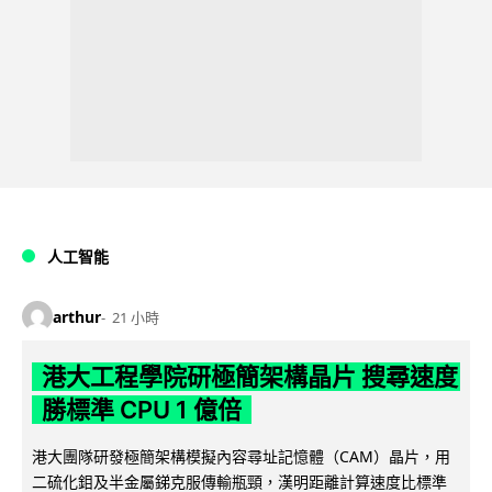
人工智能
arthur
21 小時
港大工程學院研極簡架構晶片 搜尋速度
勝標準 CPU 1 億倍
港大團隊研發極簡架構模擬內容尋址記憶體（CAM）晶片，用
二硫化鉬及半金屬銻克服傳輸瓶頸，漢明距離計算速度比標準