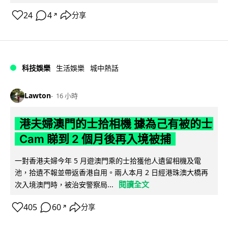
24
4
分享
↗
科技娛樂
生活娛樂
城中熱話
Lawton
16 小時
港夫婦澳門的士拾相機 據為己有被的士
Cam 睇到 2 個月後再入境被捕
一對香港夫婦今年 5 月遊澳門乘的士拾獲他人遺留相機及電
池，拾遺不報並帶返香港自用。兩人本月 2 日經港珠澳大橋再
閱讀全文
次入境澳門時，被治安警察局...
405
60
分享
↗