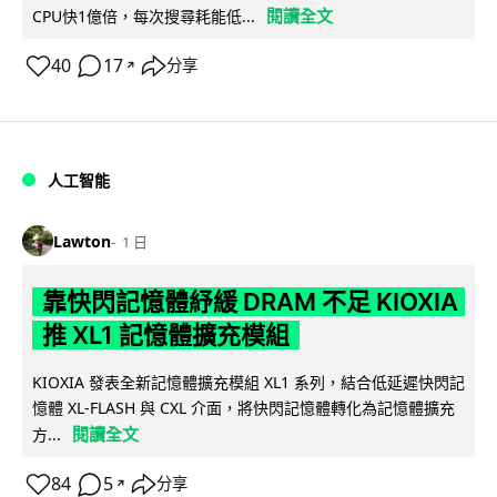
閱讀全文
CPU快1億倍，每次搜尋耗能低...
40
17
分享
↗
人工智能
Lawton
1 日
靠快閃記憶體紓緩 DRAM 不足 KIOXIA
推 XL1 記憶體擴充模組
KIOXIA 發表全新記憶體擴充模組 XL1 系列，結合低延遲快閃記
憶體 XL-FLASH 與 CXL 介面，將快閃記憶體轉化為記憶體擴充
閱讀全文
方...
84
5
分享
↗