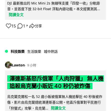
DJI 最新推出的 Mic Mini 2s 無線咪支援「四發一收」分軌錄
音，並首度下放 32-bit Float 浮點內錄功能。本文經實測其...
閱讀全文
15
1
分享
↗
科技娛樂
生活娛樂
城中熱話
Lawton
9 小時
澤連斯基怒斥俄軍「人肉狩獵」 無人機
追殺烏克蘭小販近 40 秒仍被炸傷
烏克蘭克爾松一名 52 歲小販被俄軍無人機追擊近 40 秒後被炸
傷，影片由烏克蘭總統澤連斯基公開。他直斥俄軍對平民進行
閱讀全文
「狩獵式」攻擊，烏克蘭...