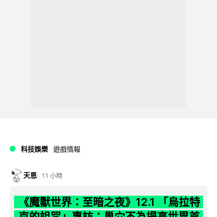
科技娛樂
遊戲情報
天恩
11 小時
《魔獸世界：至暗之夜》12.1 「烏拉特
克的詛咒」專訪：巢穴不為提高世界首